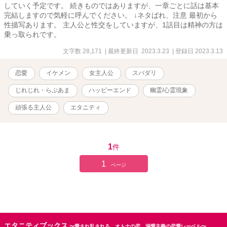
していく予定です。 続きものではありますが、一章ごとに話は基本
完結しますので気軽に呼んでください。 ↓ネタばれ、注意 最初から
性描写あります。 主人公と性交をしていますが、1話目は精神の方は
乗っ取られです。
文字数 28,171
| 最終更新日 2023.3.23
| 登録日 2023.3.13
恋愛
イケメン
女主人公
スパダリ
じれじれ・らぶあま
ハッピーエンド
幽霊/心霊現象
頑張る主人公
エタニティ
1
件
1
ページ
エタニティブックス
〜愛され乱される、オトナの恋。溺愛主義の恋愛レーベル〜