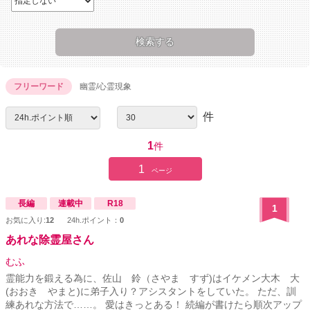
フリーワード
幽霊/心霊現象
件
1
件
1
ページ
長編
連載中
R18
1
お気に入り:
12
24h.ポイント：
0
あれな除霊屋さん
むふ
霊能力を鍛える為に、佐山 鈴（さやま すず)はイケメン大木 大
(おおき やまと)に弟子入り？アシスタントをしていた。 ただ、訓
練あれな方法で……。 愛はきっとある！ 続編が書けたら順次アップ