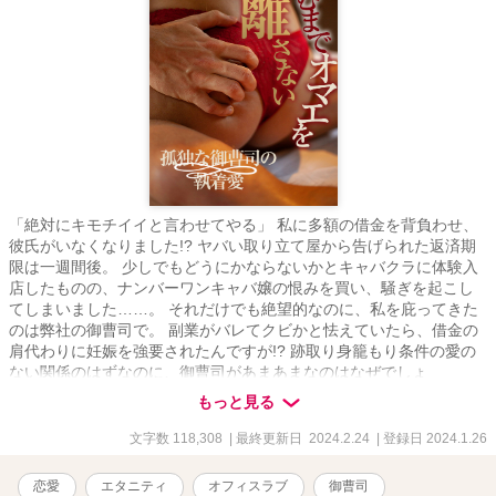
「絶対にキモチイイと言わせてやる」 私に多額の借金を背負わせ、
彼氏がいなくなりました!? ヤバい取り立て屋から告げられた返済期
限は一週間後。 少しでもどうにかならないかとキャバクラに体験入
店したものの、ナンバーワンキャバ嬢の恨みを買い、騒ぎを起こし
てしまいました……。 それだけでも絶望的なのに、私を庇ってきた
のは弊社の御曹司で。 副業がバレてクビかと怯えていたら、借金の
肩代わりに妊娠を強要されたんですが!? 跡取り身籠もり条件の愛の
ない関係のはずなのに、御曹司があまあまなのはなぜでしょ
う……？ 坂下花音 さかしたかのん 28歳 不動産会社『マグネイト
もっと見る
エステート』一般社員 真面目が服を着て歩いているような子 見た目
も真面目そのもの 恋に関しては夢を見がちで、そのせいで男に騙さ
文字数 118,308
| 最終更新日 2024.2.24
| 登録日 2024.1.26
れた × 盛重海星 もりしげかいせい 32歳 不動産会社『マグネイトエ
ステート』開発本部長で御曹司 長男だけどなにやら訳ありであまり
恋愛
エタニティ
オフィスラブ
御曹司