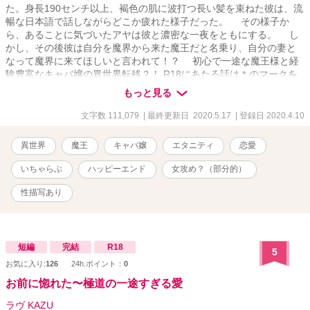
た。身長190センチ以上、褐色の肌に波打つ長い髪を束ねた彼は、流
暢な日本語で話しながらどこか疲れた様子だった。 その様子か
ら、あることに気づいたアヤは彼と濃密な一夜をともにする。 し
かし、その後彼は自分を魔界から来た魔王だと名乗り、自分の妻と
なって魔界に来てほしいと言われて！？ 初心で一途な魔王様と経
験豊富なキャバ嬢の異世界転移？！ R18にあたる話は＊のマークを
つけています。
もっと見る
文字数 111,079
| 最終更新日 2020.5.17
| 登録日 2020.4.10
異世界
魔王
キャバ嬢
エタニティ
恋愛
いちゃらぶ
ハッピーエンド
女攻め？（部分的）
性描写あり
短編
完結
R18
5
お気に入り:
126
24h.ポイント：
0
お前に惚れた〜極道の一途すぎる愛
ラヴ KAZU