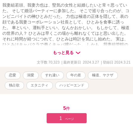
我妻組若頭、我妻力也は、堅気の女性と結婚したいと常々思ってい
た。 そして婚活パーティーに参加した。 そこで巡り合ったのが、コ
ンビニバイトの榊ひとみだった。 力也は極道の正体を隠して、表の
顔である我妻コーポレーション社長として、 ひとみを食事に誘っ
た。 車といい、運転手といい、なんかおかしい。 もしかして、極道
の世界の人？ ひとみは早くこの場から離れなくてはと思い出した。
それに時間が経つにつれて、ひとみは時計を気にし始めた。 実は、
ひとみはキャバクラで働くキャバ嬢だった。 しかも、我妻組管轄の
店だ。 そうとは知らない力也はひとみにいきなりプロポーズをす
もっと見る
る。 過去の恋愛にトラウマがあるひとみは力也の言葉を信じられな
い。 (我妻さんが極道だったら、年齢詐称がバレる、堅気の人でも、
文字数 70,323
| 最終更新日 2024.3.27
| 登録日 2024.3.21
私がキャバ嬢だなんて言えない) ひとみはタクシーを呼んでもらっ
た。 タクシーが発進する直前、力也はひとみにキスをした。 「俺は
恋愛
溺愛
すれ違い
年の差
極道、ヤクザ
諦めない、ひとみと結婚する」 タクシーは暗闇の中、走り出した。
独占欲
エタニティ
ハッピーエンド
5
件
1
ページ