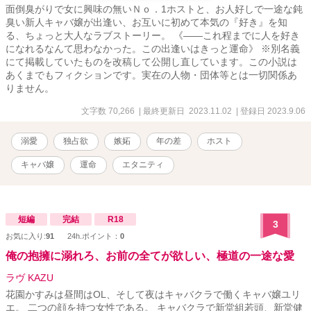
面倒臭がりで女に興味の無いＮｏ．1ホストと、お人好しで一途な鈍
臭い新人キャバ嬢が出逢い、お互いに初めて本気の『好き』を知
る、ちょっと大人なラブストーリー。 《――これ程までに人を好き
になれるなんて思わなかった。この出逢いはきっと運命》 ※別名義
にて掲載していたものを改稿して公開し直しています。この小説は
あくまでもフィクションです。実在の人物・団体等とは一切関係あ
りません。
文字数 70,266
| 最終更新日 2023.11.02
| 登録日 2023.9.06
溺愛
独占欲
嫉妬
年の差
ホスト
キャバ嬢
運命
エタニティ
短編
完結
R18
3
お気に入り:
91
24h.ポイント：
0
俺の抱擁に溺れろ、お前の全てが欲しい、極道の一途な愛
ラヴ KAZU
花園かすみは昼間はOL、そして夜はキャバクラで働くキャバ嬢ユリ
エ。 二つの顔を持つ女性である。 キャバクラで新堂組若頭、新堂健