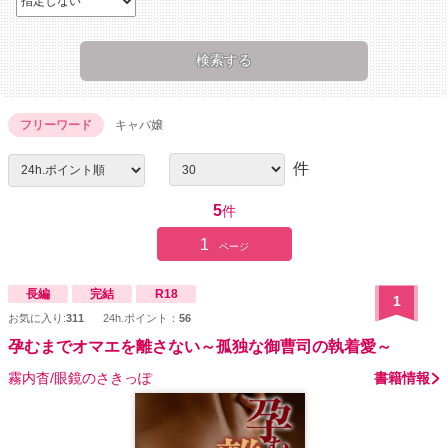
フリーワード
キャバ嬢
件
5
件
1
ページ
長編
完結
R18
1
お気に入り:
311
24h.ポイント：
56
孕むまでオマエを離さない～孤独な御曹司の執着愛～
霧内杳/眼鏡のさきっぽ
書籍情報