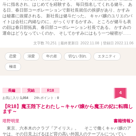
斗に指名され、はじめてを経験する。 毎日指名してくれる健斗。 あ
る日、春日部コーポレーションで新社長就任の挨拶があり、かすみ
は秘書に抜擢される。 新社長は健斗だった。 キャバ嬢のユリエのバ
イトは会社に内緒なのに、がっくりするかすみ。 ところが健斗も表
の顔は春日部拓真、春日部コーポレーション社長である。 かすみの
運命はどうなっていくのか。 そしてかすみにはもう一つ秘密が……
文字数 70,251
| 最終更新日 2022.11.08
| 登録日 2022.11.06
恋愛
溺愛
年の差
切ない別れ
エタニティ
極道
長編
完結
R18
4
お気に入り:
1,054
24h.ポイント：
0
【R18】魔王陛下とわたし～キャバ嬢から魔王の妃に転職し
ます～
塔野明里
書籍情報
東京、六本木のクラブ『アイリス』。 そこで働くキャバ嬢のア
ヤは、その日見上げるほど背の高い外国人のテーブルについてい