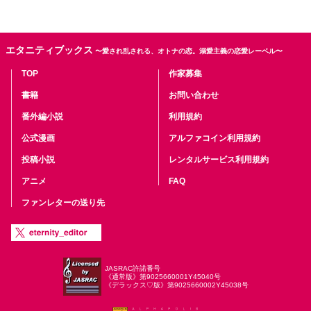
エタニティブックス
〜愛され乱される、オトナの恋。溺愛主義の恋愛レーベル〜
TOP
作家募集
書籍
お問い合わせ
番外編小説
利用規約
公式漫画
アルファコイン利用規約
投稿小説
レンタルサービス利用規約
アニメ
FAQ
ファンレターの送り先
JASRAC許諾番号
《通常版》第9025660001Y45040号
《デラックス♡版》第9025660002Y45038号