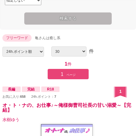
フリーワード
亀さんは癒し系
件
1
件
1
ページ
長編
完結
R18
1
お気に入り:
658
24h.ポイント：
7
オ・ト・ナの、お仕事♪～俺様御曹司社長の甘い溺愛～【完
結】
水樹ゆう