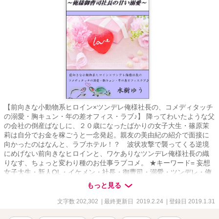
【前向きな小動物系ヒロイン×ツンデレ俺様社長の、コメディタッチ
の溺愛・胸キュン・年の差オフィス・ラブ♪】 降ってわいたような父
の会社の倒産ばなしに、２０歳になったばかりの女子大生・篠原茉
莉は自分でお金を稼ごうと一念発起。親友の美由紀の紹介で面接に
向かったのはなんと、ラブホテル！？ 波状攻撃で襲ってくる逆境
にめげない前向きなヒロインと、ワケありなツンデレ俺様社長の織
りなす、ちょっと変わり種のお仕事ラブコメ。 ★キーワード= 妄想
女子大生・新人OL・イケメン・社長・御曹司・溺愛・ツンデレ・俺
様・婚約破棄・年の差・お仕事・ラブコメ・大人の恋・恋愛・夢・
もっと見る
家族・ペット（ミドリガメ）。 ★基本的に20歳の女性視点のコメデ
ィタッチのストーリーです。（途中幕間として、男性視点もありま
文字数 202,302
| 最終更新日 2019.2.24
| 登録日 2019.1.31
す） ★R１８要素を含みます。（該当ページのタイトルにR18と表記
します） ★更新について 1日1～５ページ。1ページは1000文字か