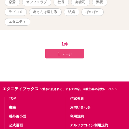
恋愛
オフィスラブ
社長
御曹司
溺愛
ら2000文字程度です。 ★恋愛小説大賞への応援、ありがとうござい
ました♪ 一ヵ月ほどの連載になるかと思います。前作【ワケあり上司
ラブコメ
亀さんは癒し系
結婚
ほのぼの
の愛し方】と少しリンクする部分もありますので、その辺も楽しん
でいただけたら嬉しいです。（全く別の物語ですので、前作が未読
エタニティ
でもお楽しみいただけます）＾＾ 2019/01/31 連載開始
2019/02/08 サブタイトル変更 2019/02/09 表紙変更＆プロローグ
に挿絵挿入 2019/02/24 完結しました♪ ※完結以降、誤字脱字修正
等で更新があがるかもしれません。
1
件
1
ページ
エタニティブックス
〜愛され乱される、オトナの恋。溺愛主義の恋愛レーベル〜
TOP
作家募集
書籍
お問い合わせ
番外編小説
利用規約
公式漫画
アルファコイン利用規約