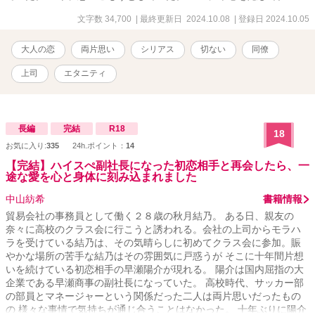
文字数 34,700
| 最終更新日 2024.10.08
| 登録日 2024.10.05
大人の恋
両片思い
シリアス
切ない
同僚
上司
エタニティ
長編
完結
R18
18
お気に入り:
335
24h.ポイント：
14
【完結】ハイスぺ副社長になった初恋相手と再会したら、一
途な愛を心と身体に刻み込まれました
中山紡希
書籍情報
貿易会社の事務員として働く２８歳の秋月結乃。 ある日、親友の
奈々に高校のクラス会に行こうと誘われる。会社の上司からモラハ
ラを受けている結乃は、その気晴らしに初めてクラス会に参加。賑
やかな場所の苦手な結乃はその雰囲気に戸惑うが そこに十年間片想
いを続けている初恋相手の早瀬陽介が現れる。 陽介は国内屈指の大
企業である早瀬商事の副社長になっていた。 高校時代、サッカー部
の部員とマネージャーという関係だった二人は両片思いだったもの
の 様々な事情で気持ちが通じ合うことはなかった。 十年ぶりに陽介