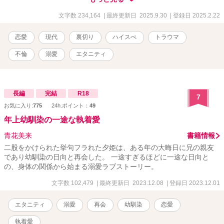
った成悟は、慶太朗とはまるで違う穏やかな好意で包んでくれる。
でも、胸が苦しくなるほどの熱はない。 「お前、本気で男を愛し
文字数 234,164
| 最終更新日 2025.9.30
| 登録日 2025.2.22
たこと、あるか？」 かつて心を許した上司・壱榴《いちる》の言
葉に気持ちが揺らぐ。 あなたがそれを言うのーー！？
恋愛
現代
裏切り
ハイスぺ
トラウマ
不倫
溺愛
エタニティ
長編
完結
R18
7
お気に入り:
775
24h.ポイント：
49
年上幼馴染の一途な執着愛
青花美来
書籍情報
二股をかけられた挙句フラれた夕姫は、ある年の大晦日に兄の親友
であり幼馴染の日向と再会した。 一途すぎるほどに一途な日向と
の、身体の関係から始まる溺愛ラブストーリー。
文字数 102,479
| 最終更新日 2023.12.08
| 登録日 2023.12.01
エタニティ
溺愛
再会
幼馴染
恋愛
執着愛