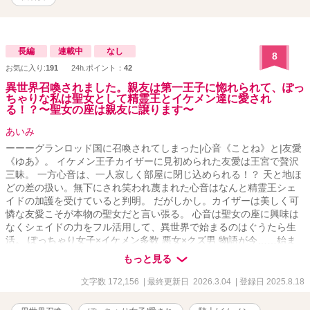
長編
連載中
なし
8
お気に入り:
191
24h.ポイント：
42
異世界召喚されました。親友は第一王子に惚れられて、ぽっ
ちゃりな私は聖女として精霊王とイケメン達に愛され
る！？〜聖女の座は親友に譲ります〜
あいみ
ーーーグランロッド国に召喚されてしまった|心音《ことね》と|友愛
《ゆあ》。 イケメン王子カイザーに見初められた友愛は王宮で贅沢
三昧。 一方心音は、一人寂しく部屋に閉じ込められる！？ 天と地ほ
どの差の扱い。無下にされ笑われ蔑まれた心音はなんと精霊王シェ
イドの加護を受けていると判明。 だがしかし。カイザーは美しく可
憐な友愛こそが本物の聖女だと言い張る。 心音は聖女の座に興味は
なくシェイドの力をフル活用して、異世界で始まるのはぐうたら生
活。 ぽっちゃり女子×イケメン多数 悪女×クズ男 物語が今……始ま
る
もっと見る
文字数 172,156
| 最終更新日 2026.3.04
| 登録日 2025.8.18