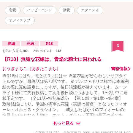
理人が残されたメモを見つめ、不敵な笑みを浮かべていたことを。
**「……逃がさないよ、美咲」** 月曜日のオフィスから始まる、甘く
恋愛
ハッピーエンド
溺愛
エタニティ
危険な追走劇。 ※最終話まで予約投稿済みです。
オフィスラブ
長編
完結
R18
3
お気に入り:
2,192
24h.ポイント：
113
【R18】無垢な花嫁は、青焔の騎士に囚われる
おうぎまちこ（あきたこまち）
書籍情報
※R18回には※、竜とのR回には☆ ※第72話が紛らわしいサブタイ
トルですが、最終話は第73話です。 ※アルファポリス様では本編完
結の際に完結設定にしますが、後日談連載が控えています。ムーン
ライト様にて先行投稿してある後日談につきまして、1〜2月中に連
載予定です。 （全11話+特別編2話） 【第１部・第1章〜第4章】
政略結婚により、隣国の将軍の花嫁（実際は捕虜）となったフィオ
ーレ・オルビス・クラシオン。 成人したばかりのフィオーレの、
名目上の夫となる人物は、エスト・グランテ王国の愚王の弟であ
り、数多の騎士を率いる将軍デュランダル・エスト・グランテ。
もっと見る
彼は大陸最強と呼ばれる剣の腕前の持ち主で、自分以上に強い男が
おらず何に対しても醒めていた。さらに、天上天下唯我独尊とばか