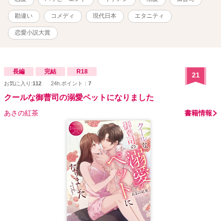
勘違い
コメディ
現代日本
エタニティ
恋愛小説大賞
長編
完結
R18
21
お気に入り:
112
24h.ポイント：
7
クールな御曹司の溺愛ペットになりました
あさの紅茶
書籍情報