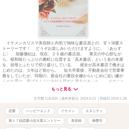
イケメンカリスマ美容師と内気で地味な書店員との、甘々溺愛ス
トーリーです！ どうぞお楽しみいただけますように。 〈あらす
じ〉 加藤優紀は、現在、２５歳の書店員。 東京の中心部なが
ら、昭和味たっぷりの裏町に位置する「高木書店」という名の本屋
を、祖母とふたりで切り盛りしている。 彼女が高木書店で働きは
じめたのは、３年ほど前から。 短大卒業後、不動産会社で営業事
務をしていたが、同期の、親会社の重役令嬢からいじめに近い嫌が
らせを受け、逃げるように会社を辞めた過去があった。 そのこと
は優紀の心に小さいながらも深い傷をつけた。 人付き合いを恐れ
もっと見る
るようになった優紀は、それ以来、つぶれかけの本屋で人の目につ
かない質素な生活に安んじていた。 一方、高木書店の目と鼻の先
文字数 118,935
| 最終更新日 2024.6.21
| 登録日 2024.1.28
に、優紀の兄の幼なじみで、大企業の社長令息にしてカリスマ美容
師の香坂玲伊が〈リインカネーション〉という総合ビューティーサ
恋愛
ハッピーエンド
イケメン
エタニティ
ロンを経営していた。 玲伊は優紀より４歳年上の２９歳。 優紀
も、兄とともに玲伊と一緒に遊んだ幼なじみであった。 店が近い
第１７回恋愛小説大賞エントリー
美容師
御曹司
こともあり、玲伊はしょっちゅう、優紀の本屋に顔を出していた。