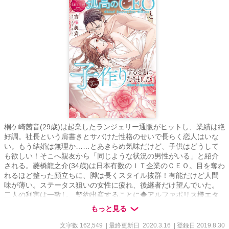
桐ケ崎茜音(29歳)は起業したランジェリー通販がヒットし、業績は絶
好調。社長という肩書きとサバけた性格のせいで長らく恋人はいな
い。もう結婚は無理か……とあきらめ気味だけど、子供はどうして
も欲しい！そこへ親友から「同じような状況の男性がいる」と紹介
される。菱橋龍之介(34歳)は日本有数のＩＴ企業のＣＥＯ。目を奪わ
れるほど整った顔立ちに、脚は長くスタイル抜群！有能だけど人間
味が薄い。ステータス狙いの女性に疲れ、後継者だけ望んでいた。
二人の利害は一致し、契約出産することに◆アルファポリス様エタ
ニティブックスより2020/03/12書籍化されました
もっと見る
文字数 162,549
| 最終更新日 2020.3.16
| 登録日 2019.8.30