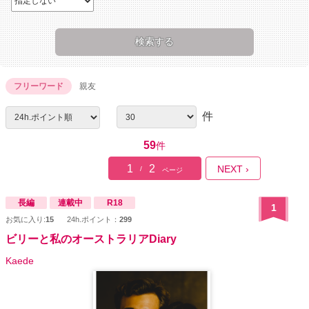
フリーワード
親友
件
59
件
1
2
NEXT ›
/
ページ
長編
連載中
R18
1
お気に入り:
15
24h.ポイント：
299
ビリーと私のオーストラリアDiary
Kaede