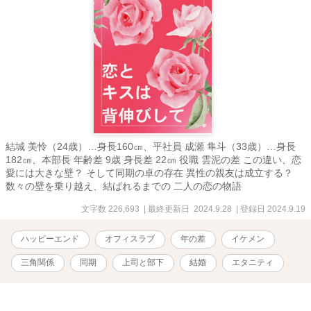
結城 美怜（24歳）…身長160㎝、平社員 成瀬 隼斗（33歳）…身長
182㎝、本部長 年齢差 9歳 身長差 22㎝ 役職 雲泥の差 この違い、恋
愛には大きな壁？ そして同期の卓の存在 異性の親友は成立する？
数々の壁を乗り越え、結ばれるまでの 二人の恋の物語
文字数 226,693
| 最終更新日 2024.9.28
| 登録日 2024.9.19
ハッピーエンド
オフィスラブ
年の差
イケメン
三角関係
同期
上司と部下
結婚
エタニティ