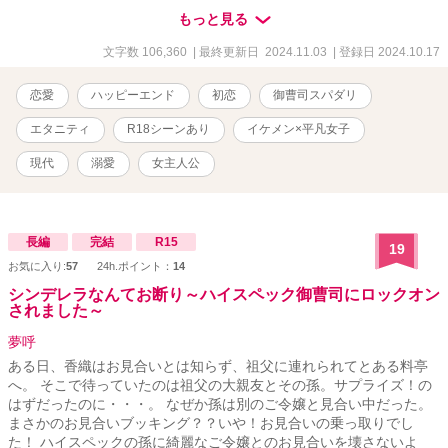
と言葉を交わし、今も変わらぬ陽介への恋心に気付いた結乃
もっと見る
は……？ ※甘いイチャイチャ溺愛系のR１８シーンが複数個所にあ
りますので、苦手な方はご注意ください。 ※こちらはすでに全て書
文字数 106,360
| 最終更新日 2024.11.03
| 登録日 2024.10.17
き終えていて、誤字脱字の修正をしながら毎日公開していきます。
少しでも楽しんで頂けたら嬉しいです。
恋愛
ハッピーエンド
初恋
御曹司スパダリ
エタニティ
R18シーンあり
イケメン×平凡女子
現代
溺愛
女主人公
長編
完結
R15
19
お気に入り:
57
24h.ポイント：
14
シンデレラなんてお断り～ハイスペック御曹司にロックオン
されました～
夢呼
ある日、香織はお見合いとは知らず、祖父に連れられてとある料亭
へ。 そこで待っていたのは祖父の大親友とその孫。サプライズ！の
はずだったのに・・・。 なぜか孫は別のご令嬢と見合い中だった。
まさかのお見合いブッキング？？いや！お見合いの乗っ取りでし
た！ ハイスペックの孫に綺麗なご令嬢とのお見合いを壊さないよ