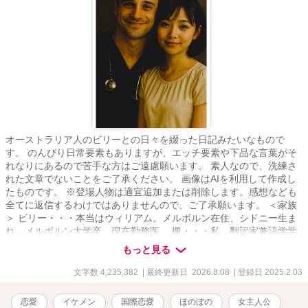
オーストラリア人のビリーとの日々を綴った日記みたいなもので
す。 のんびり日常要素もありますが、エッチ要素や下品な言葉がそ
れなりにあるので苦手な方はご遠慮願います。 素人なので、洗練さ
れた文章でないことをご了承ください。 画像はAIを利用して作成し
たものです。 ※登場人物は適宜追加または削除します。感想なども
全てに返信するわけではありませんので、ご了承願います。 ＜家族
＞ ビリー・・・本当はウィリアム。メルボルン在住、シドニー生ま
れ。メルボルン大学卒、現在勤務医。 楓・・・私。翻訳家兼語学学
校の事務員。ビリーの家族とか知り合いは「カエ」って呼ぶ。 グウ
もっと見る
ェン・・・ビリーのお母さん。ブティック経営者。 メーガン・・・
ビリーの妹。教師。サーフィン大好き。ブリスベン在住。 ノエ
文字数 4,235,382
| 最終更新日 2026.8.08
| 登録日 2025.2.03
ル・・・ビリーのお兄さん。ビリーより3つ年上。カンタス航空の航
空エンジニア。 父と母・・・名前は「ジュン」と「ミカ」。横浜に
恋愛
イケメン
国際恋愛
ほのぼの
女主人公