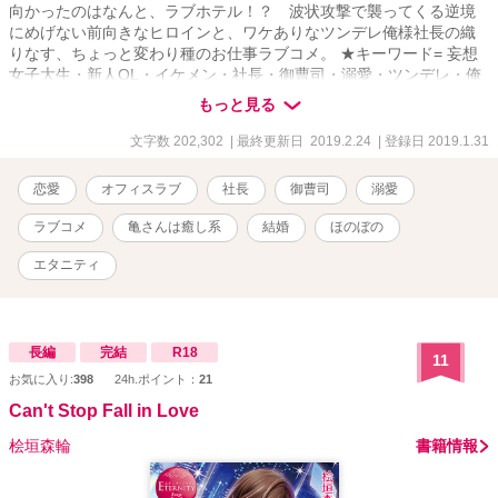
向かったのはなんと、ラブホテル！？ 波状攻撃で襲ってくる逆境
にめげない前向きなヒロインと、ワケありなツンデレ俺様社長の織
りなす、ちょっと変わり種のお仕事ラブコメ。 ★キーワード= 妄想
女子大生・新人OL・イケメン・社長・御曹司・溺愛・ツンデレ・俺
様・婚約破棄・年の差・お仕事・ラブコメ・大人の恋・恋愛・夢・
もっと見る
家族・ペット（ミドリガメ）。 ★基本的に20歳の女性視点のコメデ
ィタッチのストーリーです。（途中幕間として、男性視点もありま
文字数 202,302
| 最終更新日 2019.2.24
| 登録日 2019.1.31
す） ★R１８要素を含みます。（該当ページのタイトルにR18と表記
します） ★更新について 1日1～５ページ。1ページは1000文字か
恋愛
オフィスラブ
社長
御曹司
溺愛
ら2000文字程度です。 ★恋愛小説大賞への応援、ありがとうござい
ました♪ 一ヵ月ほどの連載になるかと思います。前作【ワケあり上司
ラブコメ
亀さんは癒し系
結婚
ほのぼの
の愛し方】と少しリンクする部分もありますので、その辺も楽しん
でいただけたら嬉しいです。（全く別の物語ですので、前作が未読
エタニティ
でもお楽しみいただけます）＾＾ 2019/01/31 連載開始
2019/02/08 サブタイトル変更 2019/02/09 表紙変更＆プロローグ
に挿絵挿入 2019/02/24 完結しました♪ ※完結以降、誤字脱字修正
等で更新があがるかもしれません。
長編
完結
R18
11
お気に入り:
398
24h.ポイント：
21
Can't Stop Fall in Love
桧垣森輪
書籍情報