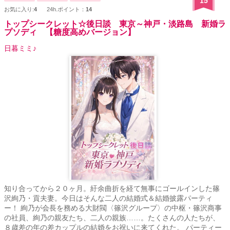
15
（笑） ※比喩的な文章はあまり使いません。 よって、あからさまな
お気に入り:
4
24h.ポイント：
14
性器の名称なども描写していますので、そういったものが苦手な方
は閲覧をお控え下さい。
トップシークレット☆後日談 東京～神戸・淡路島 新婚ラ
プソディ 【糖度高めバージョン】
日暮ミミ♪
知り合ってから２０ヶ月。紆余曲折を経て無事にゴールインした篠
沢絢乃・貢夫妻。今日はそんな二人の結婚式＆結婚披露パーティ
ー！ 絢乃が会長を務める大財閥〈篠沢グループ〉の中枢・篠沢商事
の社員、絢乃の親友たち、二人の親族……。たくさんの人たちが、
８歳差の年の差カップルの結婚をお祝いに来てくれた。 パーティー