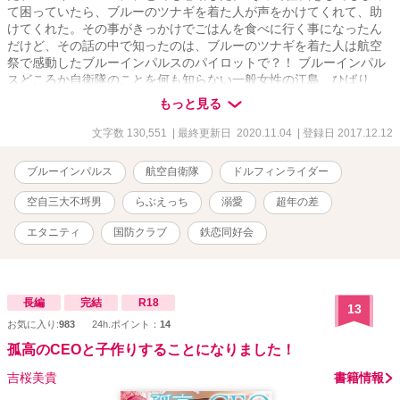
て困っていたら、ブルーのツナギを着た人が声をかけてくれて、助
けてくれた。その事がきっかけでごはんを食べに行く事になったん
だけど、その話の中で知ったのは、ブルーのツナギを着た人は航空
祭で感動したブルーインパルスのパイロットで？！ ブルーインパル
スどころか自衛隊のことを何も知らない一般女性の江島 ひばり
と、ブルーインパルスの四番機パイロットである藤田 章吾の物
もっと見る
語。 ★短編であげた『私の彼は○○です』内の『私の彼は、空飛ぶイ
ルカに乗っている』の連載版です。一部設定を変えましたが、内容
文字数 130,551
| 最終更新日 2020.11.04
| 登録日 2017.12.12
に変更はありません。 ★サブタイトルの前に『★』が付いている話
はヒーロー視点です。 ★サブタイトルの前に『☆』が付いている話
ブルーインパルス
航空自衛隊
ドルフィンライダー
は最初がヒロイン、途中でヒーロー視点となります。 ★このお話は
コラボ作品です。 小説家になろうで連載している鏡野ゆうさんの
空自三大不埒男
らぶえっち
溺愛
超年の差
『今日も青空、イルカ日和』
https://www.alphapolis.co.jp/novel/210140744/530154319 と、ムー
エタニティ
国防クラブ
鉄恋同好会
ンライトノベルズで連載しているユーリさんの 『アグレッサー部隊
長は癒されたい』https://novel18.syosetu.com/n5652do/ に出てくる
名前がちらほら出て来ますが、お二人には許可を得ています。 ★こ
の物語はフィクションです。実在の団体及び登場人物とは一切関係
長編
完結
R18
13
ありません。
お気に入り:
983
24h.ポイント：
14
孤高のCEOと子作りすることになりました！
吉桜美貴
書籍情報