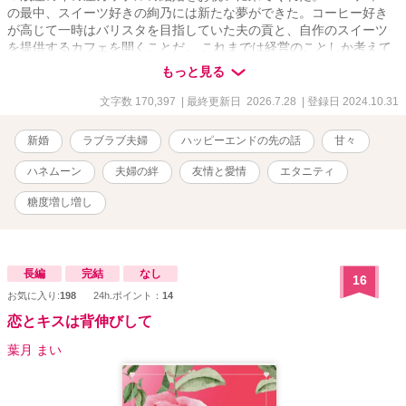
の最中、スイーツ好きの絢乃には新たな夢ができた。コーヒー好き
が高じて一時はバリスタを目指していた夫の貢と、自作のスイーツ
を提供するカフェを開くことだ。 これまでは経営のことしか考えて
いなかったけれど、会長は名誉職。だから将来的にはパティシエー
もっと見る
ルになる勉強を本格的に始めよう――。最愛の人に背中を押しても
らった彼女はそう決意した。 結婚披露パーティーが終わり、二人は
文字数 170,397
| 最終更新日 2026.7.28
| 登録日 2024.10.31
四泊五日の新婚旅行へ。行先は海外ではなく、兵庫県の神戸・淡路
島方面。 彼女たちはそこで、一年前に出張で訊ねた神戸支社の川元
新婚
ラブラブ夫婦
ハッピーエンドの先の話
甘々
支社長と再会。 旅先では仕事のことを忘れ、毎日イチャイチャする
二人なのだった……。 ※※エッチなシーンが登場するエピソードに
ハネムーン
夫婦の絆
友情と愛情
エタニティ
は「♡」マークをつけてます。※※
糖度増し増し
長編
完結
なし
16
お気に入り:
198
24h.ポイント：
14
恋とキスは背伸びして
葉月 まい