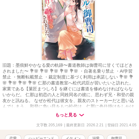
旧題：墨痕鮮やかなる愛の軌跡〜書道教師は御曹司に甘くてほどき
されました〜 💐🌸 💐🌸 💐🌸 💐🌸 💐🌸 ・自著名乗り禁止 ・AI学習
禁止 ・無断転載禁止 ・裁定制度に基づく利用は承諾しない 💐🌸 💐
🌸 💐🌸 💐🌸 💐🌸 仁那の書道教室へ松代武臣が習いたいと訪れた。
家業である【菓匠まつしろ】を継ぐには書道を修めなければならな
いからだ。 仁那は初恋の人と同姓同名の彼に、思わず兄・和登の親
友かと訊ねる。 なぜか松代は彼女を、親友のストーカーだと思い込
んでしまう。 和登に負い目をもつ松代は、仁那に色仕掛けをしかけ
て親友から追い払おうと画策する。 2026/02 文庫化記念エピソード
もっと見る
投稿 初出：ムーンライトノベルズ様 他、ベリーズカフェ様【R15
版】、 エブリスタ様投稿． ※書籍化に伴い、他サイト様より削
文字数 205,169
| 最終更新日 2026.2.21
| 登録日 2021.4.05
除しております．
恋愛
ハッピーエンド
イケメン
溺愛
御曹司