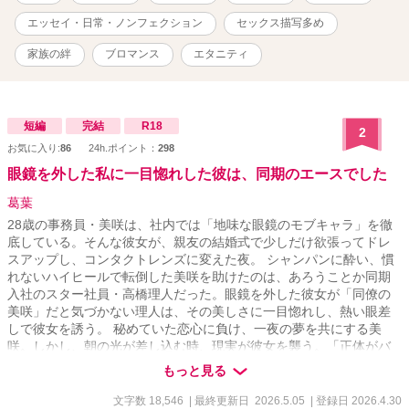
住んでいる。 ザンダー・・・ビリーの甥。 メイ・・・私とビリーの
娘。 ＜病院関係者＞ フレッド・・・コリンの後輩の整形外科医。私
エッセイ・日常・ノンフェクション
セックス描写多め
のお友達。 コリン・・・整形外科医。私のお友達。 アダム・・・ビ
リーの同僚で大学時代からの大親友。今では私の親友みたいな人。
家族の絆
ブロマンス
エタニティ
デニー・・・産婦人科医。テッドと交際しているお姉さんがいる。
ネイト・・・ビリーの友人の消化器内科医。レイチェルが奥さん。
仲の良いお友達。 ダニエル”ダニー”・・・ネイトの弟。 テッ
ド・・・ビリーの上司。美しいバラ庭園を持っている。 ジェ
短編
完結
R18
2
イ・・・ビリーの後輩。息子はマーティン。 フィン・・・ビリーと
お気に入り:
86
24h.ポイント：
298
ネイトの秘書。不整脈持ち。 ＜その他＞ ライル・・・翻訳エージェ
眼鏡を外した私に一目惚れした彼は、同期のエースでした
ントで仲の良いお友達。その後同僚になる。 クラリッサ・・・ライ
ルの彼女。ビリーが勤務する内科の看護師。 スティーブン・・・バ
葛葉
イト先の同僚。同僚っていうよりいいお友達。 ジェイミー・・・バ
28歳の事務員・美咲は、社内では「地味な眼鏡のモブキャラ」を徹
イト先の同僚。息子・ティモシーとリンっていうケータリング業を
底している。そんな彼女が、親友の結婚式で少しだけ欲張ってドレ
しているパートナーがいる。 ケビン・・・バイト先の同僚。アメリ
スアップし、コンタクトレンズに変えた夜。 シャンパンに酔い、慣
カ人。 愛ちゃん・・・私が翻訳コースに通っていた時に知り合った
れないハイヒールで転倒した美咲を助けたのは、あろうことか同期
日本人の女の子。スティーブンと交際している。 美咲ちゃん・・・
入社のスター社員・高橋理人だった。眼鏡を外した彼女が「同僚の
ヨガのレッスンで知り合った日本人のお友達。旅行会社に勤務して
美咲」だと気づかない理人は、その美しさに一目惚れし、熱い眼差
翻訳コース合格を目指している。 久美さん・・・ライルの会社の翻
しで彼女を誘う。 秘めていた恋心に負け、一夜の夢を共にする美
訳パーティーで知り合った人。
咲。しかし、朝の光が差し込む時、現実が彼女を襲う。「正体がバ
レて幻滅されるのが怖い」――。彼女は理人が眠る傍らに数枚の万
もっと見る
札と「忘れてください」というメモを残し、再び地味な眼鏡をかけ
て逃げ出すようにホテルを後にする。 しかし彼女は知らなかった。
文字数 18,546
| 最終更新日 2026.5.05
| 登録日 2026.4.30