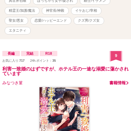
異世界召喚
ぽっちゃり女子/愛され
騎士/イケメン
精霊王/加護/魔法
神官長/神殿
イケおじ/宰相
聖女/悪女
恋愛/ハッピーエンド
クズ男/クズ女
エタニティ
長編
完結
R18
9
お気に入り:
717
24h.ポイント：
35
利害一致婚のはずですが、ホテル王の一途な溺愛に蕩かされ
ています
みなつき菫
書籍情報