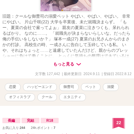
旧題：クールな御曹司の溺愛ペット やばい、やばい、やばい。 非常
にやばい。 片山千咲(22) 大学を卒業後、未だ就職決まらず。 「も
ー、夏菜の会社で雇ってよぉ」 親友の夏菜に泣きつくも、呆れられ
るばかり。 なのに……。 「就職先が決まらないらしいな。だったら
俺の手伝いをしないか？」 塚本一成(27) 夏菜のお兄さんからのまさ
かの打診。 高校生の時、一成さんに告白して玉砕している私。 い
や、それはちょっと……と遠慮していたんだけど、親からのプレッ
シャーに負けて働くことに。 とっくに気持ちの整理はできているは
ずだったのに、一成さんの大人の魅力にあてられてドキドキが止ま
もっと見る
らない……。 ********** このお話は他のサイトにも掲載しています
文字数 127,442
| 最終更新日 2024.9.11
| 登録日 2022.8.12
恋愛
ハッピーエンド
御曹司
ペット
溺愛
オフィスラブ
クール
エタニティ
長編
完結
R18
22
お気に入り:
244
24h.ポイント：
7