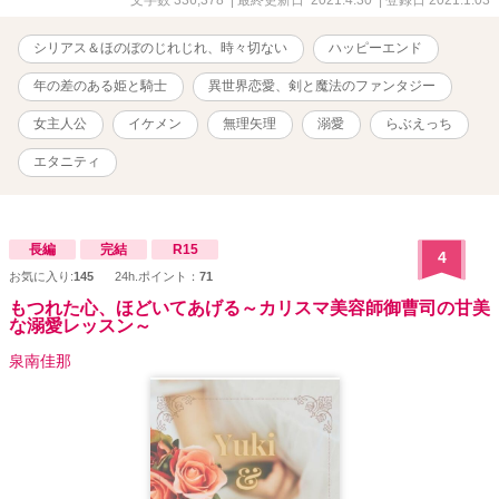
文字数 336,378
| 最終更新日 2021.4.30
| 登録日 2021.1.03
りの不遜な態度に、数多くの女性との浮名を流すという問題の人物
だった。 神に認められた夫婦になるために、皆の前で交わらなけ
シリアス＆ほのぼのじれじれ、時々切ない
ハッピーエンド
ればならないという、最悪な婚礼の儀式から始まった二人だった
が、徐々に愛を育んでいく。 これは――政略結婚で得た純真無垢
年の差のある姫と騎士
異世界恋愛、剣と魔法のファンタジー
な幼な妻フィオーレに、何事にも本気になれなかったデュランダル
が本気の恋に落ちてしまい、二人が相思相愛になるまでの物語。
女主人公
イケメン
無理矢理
溺愛
らぶえっち
【第2部・第5章〜第8章】 王太后に言いなりの愚王に対するエス
エタニティ
ト・グランテ王国国民らの不満は高まり、竜の血を継ぐ「真の王」
と「竜の聖女」の再来を求める声が強くなる。 将軍として王国を
護りながら、フィオーレと共に幸せな家庭を育むことを望むデュラ
ンダルだが、竜の血や周囲がそれを許さない。 滅びに向かう国の
中、波乱に巻き込まれる夫婦二人が、運命に抗いながら、互いの心
長編
完結
R15
4
の傷を乗り越えて幸せを掴むまでの物語。 国王である兄ジョワユ
お気に入り:
145
24h.ポイント：
71
ースと、王位簒奪を狙う親友シュタールの狭間で揺れる将軍デュラ
もつれた心、ほどいてあげる～カリスマ美容師御曹司の甘美
ンダルが、葛藤の末に選んだ道とは――。 ※ムーンライト様に2020
な溺愛レッスン～
年7月～10月に毎日投稿していた完結作になります「無垢な花嫁は、
青焔の騎士に囚われる」。 ※対となる話は、「追放されし奴隷の聖
泉南佳那
女は、王位簒奪者に溺愛される」第8章の流れと対比で読むと、裏話
的に面白いです。 ※ひたすら旦那が嫁のことを好きすぎるので、苦
手な人はご注意を ※ざまあはちょっと ※章ごと、各前中後編ごとに
読んでも、性描写等は楽しめます（衆人環視、公開えっち、人に見
られちゃう？、野外、素股、クンニ、フェラ等） ※たまにラブコメ
ディーちっく、後日談はギャグっぽい