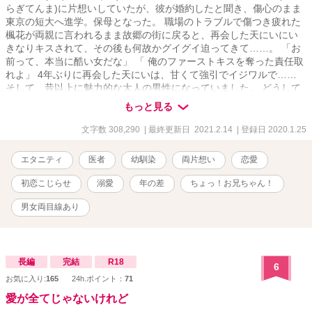
らぎてんま)に片想いしていたが、彼が婚約したと聞き、傷心のまま
東京の短大へ進学。保母となった。 職場のトラブルで傷つき疲れた
楓花が両親に言われるまま故郷の街に戻ると、再会した天にいにい
きなりキスされて、その後も何故かグイグイ迫ってきて……。 「お
前って、本当に酷い女だな」 「 俺のファーストキスを奪った責任取
れよ」 4年ぶりに再会した天にいは、甘くて強引でイジワルで……
そして、昔以上に魅力的な大人の男性になっていました。 どうして
キスをするの？ どうして私の身体に触れるの？ どうして…… そんな
もっと見る
に切ない瞳で私を見つめるの？ 月白楓花(つきしろふうか) 22歳 保母
さんから引きこもり、 そして実家の喫茶店手伝いに。 柊天馬(ひい
文字数 308,290
| 最終更新日 2021.2.14
| 登録日 2020.1.25
らぎてんま) 29歳 イケメンで優秀な消化器外科医。所謂スパダリ。
これは恋心をこじらせた2人の、 初恋やり直しストーリー。 ＊2020
エタニティ
医者
幼馴染
両片想い
恋愛
／3／20 本編完結済み。不定期で番外編追加中です。 ＊幼馴染なの
で過去の回想シーンが多目です。 ＊表紙のイラストは可愛らしいで
初恋こじらせ
溺愛
年の差
ちょっ！お兄ちゃん！
すが、第22話からガッツリR18展開がありますので御注意くださ
い。 イラストはミカスケ様です。
男女両目線あり
長編
完結
R18
6
お気に入り:
165
24h.ポイント：
71
愛が全てじゃないけれど