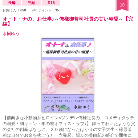
長編
完結
R18
10
お気に入り:
658
24h.ポイント：
35
オ・ト・ナの、お仕事♪～俺様御曹司社長の甘い溺愛～【完
結】
水樹ゆう
【前向きな小動物系ヒロイン×ツンデレ俺様社長の、コメディタッチ
の溺愛・胸キュン・年の差オフィス・ラブ♪】 降ってわいたような父
の会社の倒産ばなしに、２０歳になったばかりの女子大生・篠原茉
莉は自分でお金を稼ごうと一念発起。親友の美由紀の紹介で面接に