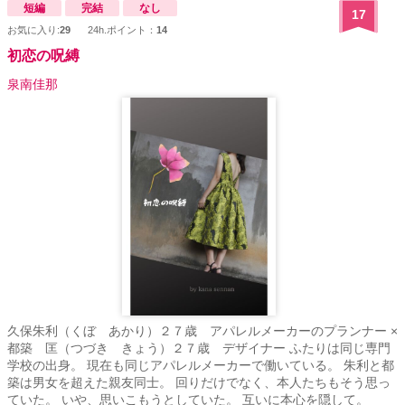
短編
完結
なし
17
お気に入り:
29
24h.ポイント：
14
初恋の呪縛
泉南佳那
久保朱利（くぼ あかり）２７歳 アパレルメーカーのプランナー ×
都築 匡（つづき きょう）２７歳 デザイナー ふたりは同じ専門
学校の出身。 現在も同じアパレルメーカーで働いている。 朱利と都
築は男女を超えた親友同士。 回りだけでなく、本人たちもそう思っ
ていた。 いや、思いこもうとしていた。 互いに本心を隠して。