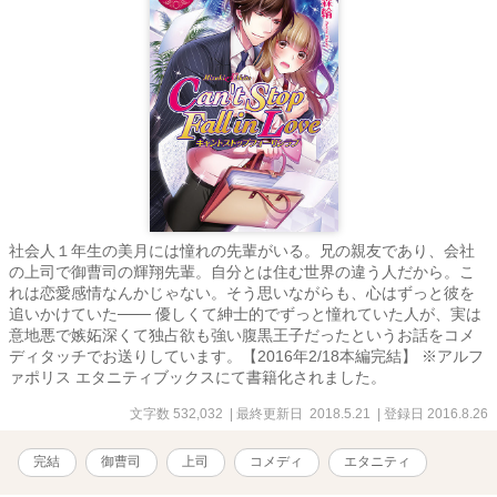
社会人１年生の美月には憧れの先輩がいる。兄の親友であり、会社
の上司で御曹司の輝翔先輩。自分とは住む世界の違う人だから。こ
れは恋愛感情なんかじゃない。そう思いながらも、心はずっと彼を
追いかけていた─── 優しくて紳士的でずっと憧れていた人が、実は
意地悪で嫉妬深くて独占欲も強い腹黒王子だったというお話をコメ
ディタッチでお送りしています。【2016年2/18本編完結】 ※アルフ
ァポリス エタニティブックスにて書籍化されました。
文字数 532,032
| 最終更新日 2018.5.21
| 登録日 2016.8.26
完結
御曹司
上司
コメディ
エタニティ