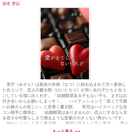
深冬 芽以
美空《みそら》は親友の奈都《なつ》に頼み込まれて渋々参加し
た合コンで、恋人の慶太朗《けいたろう》が若い女の子たちと合コ
ンしている場に出くわす。 「結婚願望ある子もない子も、まずはお
付き合いからお願いしまっす！」 ハイテンションで『若くて可愛
いお嫁さんが欲しい』と息巻く慶太朗。 美空はハイスペックな合
コン相手に微笑む。 「結婚願望はありませんが、恋人にするなら女
を若さや可愛らしさで測るような度量の小さくない男がいいです」
別れたくないと言う慶太朗。 愛想が尽きたと言う美空。 愛さ
れて、望まれて始まった関係だったのに――。 裏切りの夜に出会
もっと見る