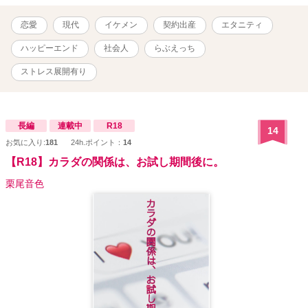
恋愛
現代
イケメン
契約出産
エタニティ
ハッピーエンド
社会人
らぶえっち
ストレス展開有り
長編
連載中
R18
14
お気に入り:
181
24h.ポイント：
14
【R18】カラダの関係は、お試し期間後に。
栗尾音色