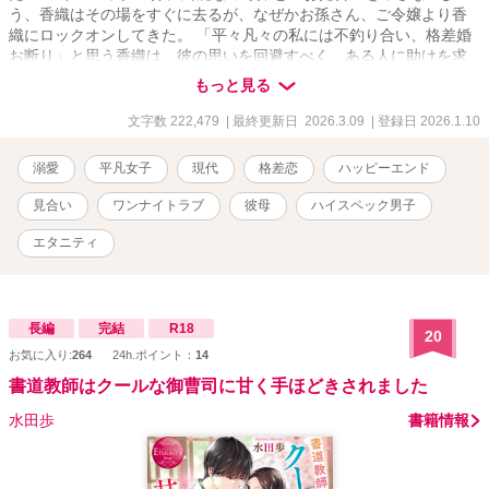
う、香織はその場をすぐに去るが、なぜかお孫さん、ご令嬢より香
織にロックオンしてきた。 「平々凡々の私には不釣り合い、格差婚
お断り」と思う香織は、彼の思いを回避すべく、ある人に助けを求
めて・・・。 それは彼のお母さん！ ご令嬢と結婚させたい母と、彼
もっと見る
とは付き合いたくない香織がタッグを組む！ この作品はフィクショ
ンです。実在の人物や団体などとは関係ありません。 他のサイトに
文字数 222,479
| 最終更新日 2026.3.09
| 登録日 2026.1.10
も投稿したものを修正を加えながら掲載していきます。 ※R15は保
険です。
溺愛
平凡女子
現代
格差恋
ハッピーエンド
見合い
ワンナイトラブ
彼母
ハイスペック男子
エタニティ
長編
完結
R18
20
お気に入り:
264
24h.ポイント：
14
書道教師はクールな御曹司に甘く手ほどきされました
水田歩
書籍情報