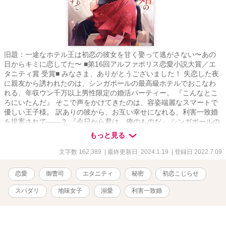
旧題：一途なホテル王は初恋の彼女を甘く娶って逃がさない〜あの
日からキミに恋してた〜 ■第16回アルファポリス恋愛小説大賞／エ
タニティ賞 受賞■ みなさま、ありがとうございました！ 失恋した夜
に親友から誘われたのは、シンガポールの最高級ホテルでおこなわ
れる、年収ウン千万以上男性限定の婚活パーティー。 『こんなとこ
ろにいたんだ』 そこで声をかけてきたのは、容姿端麗なスマートで
優しい王子様。 訳ありの彼から、お互い幸せになれる、利害一致婚
を提案されて――？ 『今日から君は、俺のものだ』 シンガポールの
甘く淫らな一夜から、全てははじまる.⁠｡⁠*⁠♡ だけど、はじまった毎夜
もっと見る
甘く求められる新婚生活で、彼に秘密があることを知って――。
え……？ 好きな人がいる……？ ――利害一致というのは、誰かの代
文字数 162,389
| 最終更新日 2024.1.19
| 登録日 2022.7.09
わりだったの？ ■2023/2/3 TL版完結しました。 ■Ｒシーンのある
箇所は『✽』マークがついております。 ■2022/7月 エタニティラン
恋愛
御曹司
エタニティ
秘密
初恋こじらせ
キング１位ありがとうございました🙏 ※掲載中の番外編「さえちゃ
んのおねがい」と「さえちゃんの初恋？」については、書籍化前に
スパダリ
地味女子
溺愛
利害一致婚
書いたものです。書籍版との多少のズレがあるかと思いますが、ご
了承ください。 ｡.ꕤ‿‿‿‿‿‿‿‿‿‿‿‿‿‿‿‿‿‿ꕤ.｡