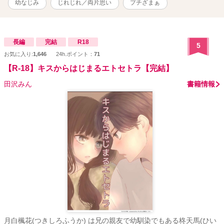
子供のころから、かっこよくて優しかった玲伊は、優紀の初恋
幼なじみ
じれじれ／両片思い
プチざまぁ
の人。 その気持ちは今もまったく変わっていなかったが、しがな
い書店員の自分が、カリスマ美容師にして御曹司の彼に釣り合うは
ずがないと、その恋心に蓋をしていた。 そんなある日、優紀は玲
伊に「自分の店に来て」言われる。 優紀が〈リインカネーショ
長編
完結
R18
5
ン〉を訪れると、人気のファッション誌『KALEN』の編集者が待っ
お気に入り:
1,646
24h.ポイント：
71
ていた。 そして「シンデレラ・プロジェクト」のモデルをしてほ
【R-18】キスからはじまるエトセトラ【完結】
しいと依頼される。 「シンデレラ・プロジェクト」とは、玲伊の店
の１周年記念の企画で、〈リインカネーション〉のすべての施設を
田沢みん
書籍情報
使い、２～３カ月でモデルの女性を美しく変身させ、それを雑誌の
連載記事として掲載するというもの。 優紀は固辞したが、玲伊の
熱心な誘いに負け、最終的に引き受けることとなる。 はじめての
経験に戸惑いながらも、超一流の施術に心が満たされていく優紀。
そして、玲伊への恋心はいっそう募ってゆく。 玲伊はとても優
しいが、それは親友の妹だから。 そんな切ない気持ちを抱えてい
た。 プロジェクトがはじまり、ひと月が過ぎた。 書店の仕事と
〈リインカネーション〉の施術という二重生活に慣れてきた矢先、
大問題が発生する。 突然、編集部に上層部から横やりが入り、優
紀は「シンデレラ・プロジェクト」のモデルを下ろされることにな
った。 残念に思いながらも、やはり夢でしかなかったのだとあき
らめる優紀だったが、そんなとき、玲伊から呼び出しを受けて……
月白楓花(つきしろふうか) は兄の親友で幼馴染でもある柊天馬(ひい