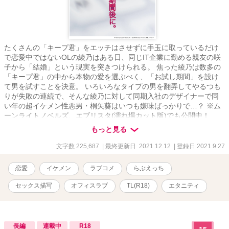
たくさんの「キープ君」をエッチはさせずに手玉に取っているだけ
で恋愛中ではないOLの綾乃はある日、同じIT企業に勤める親友の咲
子から「結婚」という現実を突きつけられる。 焦った綾乃は数多の
「キープ君」の中から本物の愛を選ぶべく、「お試し期間」を設け
て男を試すことを決意。 いろいろなタイプの男を翻弄してやるつも
りが失敗の連続で、そんな綾乃に対して同期入社のデザイナーで同
い年の超イケメン性悪男・桐矢葵はいつも嫌味ばっかりで…？ ※ム
ーンライトノベルズ、エブリスタ(濡れ場カット版)でも公開中！
※R-18指定 性描写が含まれる話数には、「※♡」をつけています。
もっと見る
主人公の恋人は、誰もが目を奪われるようなイケメン。 意地悪だが
口がうまく、主人公以外の女性に対してはまったく嫌味のない爽や
文字数 225,687
| 最終更新日 2021.12.12
| 登録日 2021.9.27
かさを売りにしている超モテ男。 ＨではドSまではいかないS寄りで
すが、たまに攻められると受けに徹して喘ぎます。…が、最終的に
恋愛
イケメン
ラブコメ
らぶえっち
はやはり倍返しという展開がオチ。 テクニシャンで言葉責めを多用
して女を翻弄するタイプ。 苦痛系や、暴力的な描写は一切ありませ
セックス描写
オフィスラブ
TL(R18)
エタニティ
ん。 あくまで『甘い攻め』だと思って、暖かい目で見てもらえると
ありがたいです。 基本的にセリフが多めなので、喘ぎや言葉攻めが
好きな方は楽しめるかもしれません♡ また、言葉攻めありきのクン
ニシーン多めですので、お好きな方はご自由にご堪能ください。
長編
連載中
R18