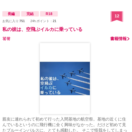
長編
完結
R18
12
お気に入り:
751
24h.ポイント：
21
私の彼は、空飛ぶイルカに乗っている
饕餮
書籍情報
親友に連れられて初めて行った入間基地の航空祭。基地の近くに住
んでいるというのに飛行機に全く興味がなかった。だけど初めて見
たブルーインパルスに、とても感動した。 そこで怪我をしてしまっ