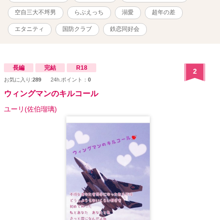
は最初がヒロイン、途中でヒーロー視点となります。 ★このお話は
コラボ作品です。 小説家になろうで連載している鏡野ゆうさんの
空自三大不埒男
らぶえっち
溺愛
超年の差
『今日も青空、イルカ日和』
https://www.alphapolis.co.jp/novel/210140744/530154319 と、ムー
エタニティ
国防クラブ
鉄恋同好会
ンライトノベルズで連載しているユーリさんの 『アグレッサー部隊
長は癒されたい』https://novel18.syosetu.com/n5652do/ に出てくる
名前がちらほら出て来ますが、お二人には許可を得ています。 ★こ
の物語はフィクションです。実在の団体及び登場人物とは一切関係
長編
完結
R18
2
ありません。
お気に入り:
289
24h.ポイント：
0
ウィングマンのキルコール
ユーリ(佐伯瑠璃)