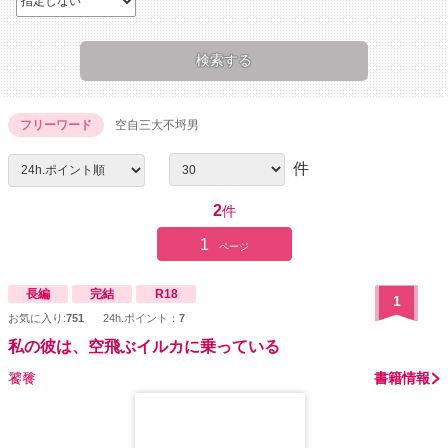
フリーワード
空自三大不埒男
件
2
件
1
ページ
長編
完結
R18
1
お気に入り:
751
24h.ポイント：
7
私の彼は、空飛ぶイルカに乗っている
饕餮
書籍情報