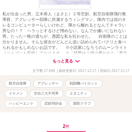
私が出会った男、立木将人（まさと）２等空尉。航空自衛隊飛行教
導群、アグレッサー部隊に所属するウィングマン。隊内では頭のキ
レるコンピューターらしいけれど、隊から離れるとなんてチャラい
男なの！？ ヘラっとするけど憎めない、なんでか嫌いになれない
男。たった一晩の過ちが、愚図な私を狂わせた。 自衛隊のことは
分かりません。そんな彼女がどんどん追い詰められてパクリと食べ
られるかもしれないお話です。 ※小説家になろうのムーンライト
ノベルズにも投稿しております。 ※「鏡野ゆう様の書かれた「貴方
は翼を失くさない」に登場しました、スマイリーこと但馬さんが立
もっと見る
木将人の相棒という設定になっております。ご登場許可をいただい
ております。 もちろん、全てフィクションです。
文字数 27,688
| 最終更新日 2017.12.17
| 登録日 2017.12.17
航空自衛隊
アグレッサー
戦闘機パイロット
イケメン
空自三大不埒男
エタニティ
ハッピーエンド
恋鉄同好会
国防クラブ
2
件