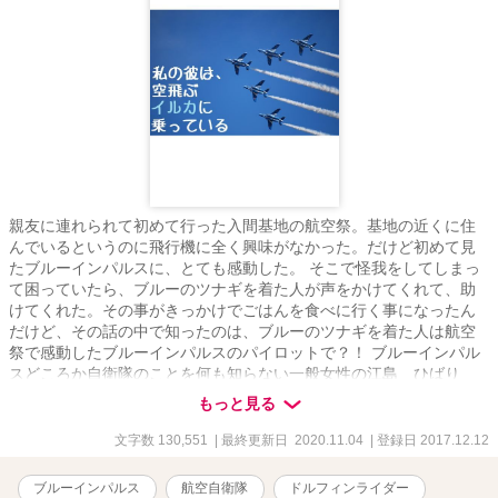
親友に連れられて初めて行った入間基地の航空祭。基地の近くに住
んでいるというのに飛行機に全く興味がなかった。だけど初めて見
たブルーインパルスに、とても感動した。 そこで怪我をしてしまっ
て困っていたら、ブルーのツナギを着た人が声をかけてくれて、助
けてくれた。その事がきっかけでごはんを食べに行く事になったん
だけど、その話の中で知ったのは、ブルーのツナギを着た人は航空
祭で感動したブルーインパルスのパイロットで？！ ブルーインパル
スどころか自衛隊のことを何も知らない一般女性の江島 ひばり
と、ブルーインパルスの四番機パイロットである藤田 章吾の物
もっと見る
語。 ★短編であげた『私の彼は○○です』内の『私の彼は、空飛ぶイ
ルカに乗っている』の連載版です。一部設定を変えましたが、内容
文字数 130,551
| 最終更新日 2020.11.04
| 登録日 2017.12.12
に変更はありません。 ★サブタイトルの前に『★』が付いている話
はヒーロー視点です。 ★サブタイトルの前に『☆』が付いている話
ブルーインパルス
航空自衛隊
ドルフィンライダー