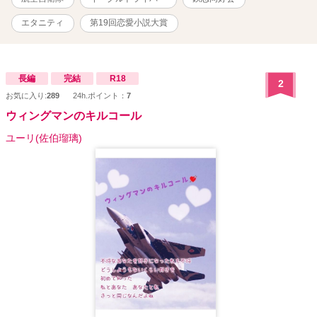
エタニティ
第19回恋愛小説大賞
長編
完結
R18
2
お気に入り:
289
24h.ポイント：
7
ウィングマンのキルコール
ユーリ(佐伯瑠璃)