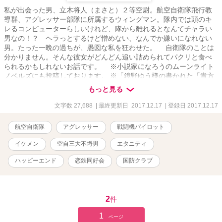
私が出会った男、立木将人（まさと）２等空尉。航空自衛隊飛行教
導群、アグレッサー部隊に所属するウィングマン。隊内では頭のキ
レるコンピューターらしいけれど、隊から離れるとなんてチャラい
男なの！？ ヘラっとするけど憎めない、なんでか嫌いになれない
男。たった一晩の過ちが、愚図な私を狂わせた。 自衛隊のことは
分かりません。そんな彼女がどんどん追い詰められてパクリと食べ
られるかもしれないお話です。 ※小説家になろうのムーンライト
ノベルズにも投稿しております。 ※「鏡野ゆう様の書かれた「貴方
は翼を失くさない」に登場しました、スマイリーこと但馬さんが立
もっと見る
木将人の相棒という設定になっております。ご登場許可をいただい
ております。 もちろん、全てフィクションです。
文字数 27,688
| 最終更新日 2017.12.17
| 登録日 2017.12.17
航空自衛隊
アグレッサー
戦闘機パイロット
イケメン
空自三大不埒男
エタニティ
ハッピーエンド
恋鉄同好会
国防クラブ
2
件
1
ページ