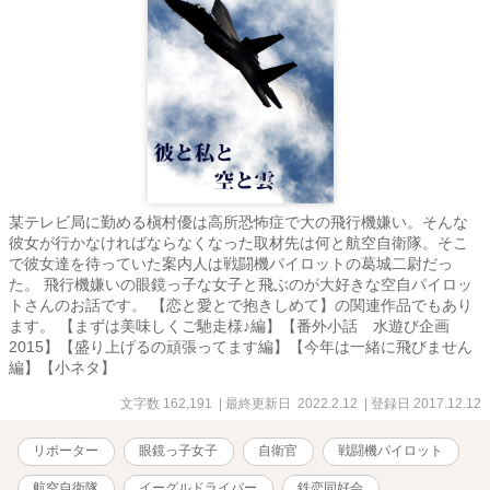
某テレビ局に勤める槇村優は高所恐怖症で大の飛行機嫌い。そんな
彼女が行かなければならなくなった取材先は何と航空自衛隊。そこ
で彼女達を待っていた案内人は戦闘機パイロットの葛城二尉だっ
た。 飛行機嫌いの眼鏡っ子な女子と飛ぶのが大好きな空自パイロッ
トさんのお話です。 【恋と愛とで抱きしめて】の関連作品でもあり
ます。 【まずは美味しくご馳走様♪編】【番外小話 水遊び企画
2015】【盛り上げるの頑張ってます編】【今年は一緒に飛びません
編】【小ネタ】
文字数 162,191
| 最終更新日 2022.2.12
| 登録日 2017.12.12
リポーター
眼鏡っ子女子
自衛官
戦闘機パイロット
航空自衛隊
イーグルドライバー
鉄恋同好会