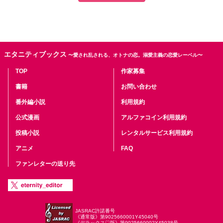
エタニティブックス
〜愛され乱される、オトナの恋。溺愛主義の恋愛レーベル〜
TOP
作家募集
書籍
お問い合わせ
番外編小説
利用規約
公式漫画
アルファコイン利用規約
投稿小説
レンタルサービス利用規約
アニメ
FAQ
ファンレターの送り先
JASRAC許諾番号
《通常版》第9025660001Y45040号
《デラックス♡版》第9025660002Y45038号