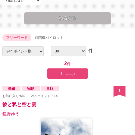
フリーワード
戦闘機パイロット
件
2
件
1
ページ
長編
完結
R18
1
お気に入り:
560
24h.ポイント：
14
彼と私と空と雲
鏡野ゆう