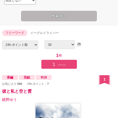
フリーワード
イーグルドライバー
件
1
件
1
ページ
長編
完結
R18
1
お気に入り:
560
24h.ポイント：
7
彼と私と空と雲
鏡野ゆう