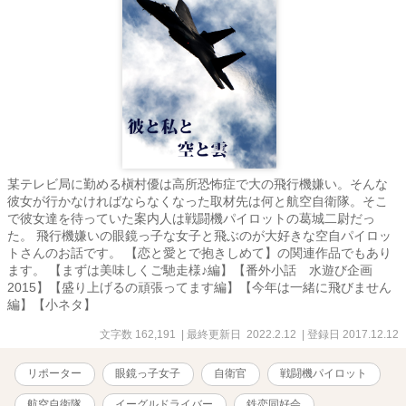
某テレビ局に勤める槇村優は高所恐怖症で大の飛行機嫌い。そんな
彼女が行かなければならなくなった取材先は何と航空自衛隊。そこ
で彼女達を待っていた案内人は戦闘機パイロットの葛城二尉だっ
た。 飛行機嫌いの眼鏡っ子な女子と飛ぶのが大好きな空自パイロッ
トさんのお話です。 【恋と愛とで抱きしめて】の関連作品でもあり
ます。 【まずは美味しくご馳走様♪編】【番外小話 水遊び企画
2015】【盛り上げるの頑張ってます編】【今年は一緒に飛びません
編】【小ネタ】
文字数 162,191
| 最終更新日 2022.2.12
| 登録日 2017.12.12
リポーター
眼鏡っ子女子
自衛官
戦闘機パイロット
航空自衛隊
イーグルドライバー
鉄恋同好会