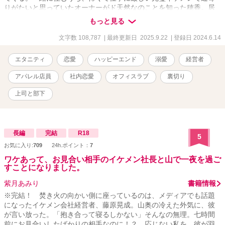
りがたいと思っていたオーナーがド天然なのことを知った穂香。居
候しながら彼のフォローをしていくうちに、その意外性に惹かれて
もっと見る
いく。
文字数 108,787
| 最終更新日 2025.9.22
| 登録日 2024.6.14
エタニティ
恋愛
ハッピーエンド
溺愛
経営者
アパレル店員
社内恋愛
オフィスラブ
裏切り
上司と部下
長編
完結
R18
5
お気に入り:
709
24h.ポイント：
7
ワケあって、お見合い相手のイケメン社長と山で一夜を過ご
すことになりました。
紫月あみり
書籍情報
※完結！ 焚き火の向かい側に座っているのは、メディアでも話題
になったイケメン会社経営者、藤原晃成。山奥の冷えた外気に、彼
が言い放った。「抱き合って寝るしかない」そんなの無理。七時間
前にお見合いしたばかりの相手なのに！？ 応じない私を、彼が羽