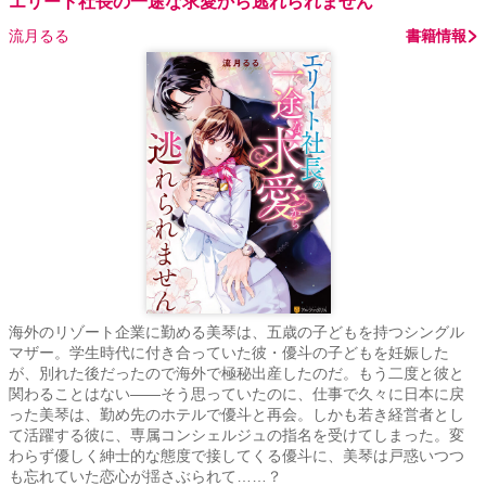
エリート社長の一途な求愛から逃れられません
流月るる
書籍情報
海外のリゾート企業に勤める美琴は、五歳の子どもを持つシングル
マザー。学生時代に付き合っていた彼・優斗の子どもを妊娠した
が、別れた後だったので海外で極秘出産したのだ。もう二度と彼と
関わることはない――そう思っていたのに、仕事で久々に日本に戻
った美琴は、勤め先のホテルで優斗と再会。しかも若き経営者とし
て活躍する彼に、専属コンシェルジュの指名を受けてしまった。変
わらず優しく紳士的な態度で接してくる優斗に、美琴は戸惑いつつ
も忘れていた恋心が揺さぶられて……？