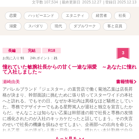
文字数 107,534
| 最終更新日 2025.12.27
| 登録日 2025.12.13
恋愛
ハッピーエンド
エタニティ
経営者
社長
溺愛
スパダリ
現代
ダブルワーク
客と店員
長編
完結
R18
3
お気に入り:
91
24h.ポイント：
21
憧れていた敏腕社長からの甘く一途な溺愛 ～あなたに憧れ
て入社しました～
瀬崎由美
書籍情報
アパレルブランド『ジェスター』の直営店で働く菊池乙葉は店長昇
格が決まり、幹部面談に挑むために張り切ってスターワイドの本社
へと訪れる。でもその日、なぜか本社内は異様なほど騒然としてい
た。専務でデザイナーでもある星野篤人が退社と独立を宣言したか
らだ。そんなことは知らない乙葉は幹部達の前で社長と専務の友情
に感化されたのが入社のキッカケだったと話してしまう。その失言
のせいで社長の機嫌を損ねさせてしまい、企画部への出向を命じら
れる乙葉。その逆ギレ人事に戸惑いつつ、慣れない本社勤務で自分
にできることを見つけて奮闘していると、徐々に社長からも信頼し
もっと見る