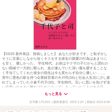
【03/20 新作単話、投稿しました】 あなたが好きです、と恥ずかし
そうに言葉にしながら短くキスをする彼女の親愛の行為はあまりに
も甘く、優しかった。 学生時代、お前はヤクザの子だからと謂れの
ない因縁で一方的に殴られ、血が滲んでいた深い傷を臆することな
く手当てしてくれた彼女の指先は今も変わらず自分に優しい……。
背中に墨色の影を持つ企業経営者の今川司(34)と社会人生活に少し疲
れてしまっていた小倉千代子(30)。学生時代、互いに思いを告げず淡
い片想いのままに離ればなれになってしまっていた二人はある日、
十数年ぶりに再会をする。 甘えて甘やかされて、時には切なく、落
もっと見る
ち着いた大人同士の穏やかで静かな、ちょっぴり艶のある恋模様で
す。 (R-18シーンがあるページには※マーク) (ムーンライトノベル
文字数 170,910
| 最終更新日 2025.3.20
| 登録日 2023.8.06
ズ、pixivにも掲載中)