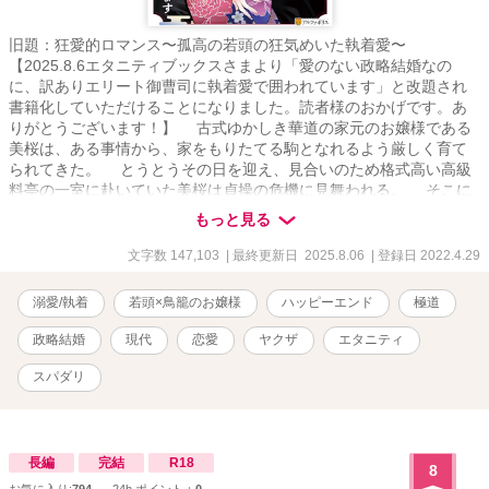
旧題：狂愛的ロマンス〜孤高の若頭の狂気めいた執着愛〜
【2025.8.6エタニティブックスさまより「愛のない政略結婚なの
に、訳ありエリート御曹司に執着愛で囲われています」と改題され
書籍化していただけることになりました。読者様のおかげです。あ
りがとうございます！】 古式ゆかしき華道の家元のお嬢様である
美桜は、ある事情から、家をもりたてる駒となれるよう厳しく育て
られてきた。 とうとうその日を迎え、見合いのため格式高い高級
料亭の一室に赴いていた美桜は貞操の危機に見舞われる。 そこに
現れた男により救われた美桜だったが、それがきっかけで思いがけ
もっと見る
ない展開にーー 住む世界が違い、交わることのなかったはずの尊
の不器用な優しさに触れ惹かれていく美桜の行き着く先は……？ ✦･
文字数 147,103
| 最終更新日 2025.8.06
| 登録日 2022.4.29
━･✦･━･✦･━･✦･━･✦･━･✦･━･✦ ✧天澤美桜✧ 古式ゆかしき華
道の家元の世間知らずな鳥籠のお嬢様 ✧九條 尊✧ 誰もが知るIT企業
溺愛/執着
若頭×鳥籠のお嬢様
ハッピーエンド
極道
の経営者だが、実は裏社会の皇帝として畏れられている日本最大の
極道組織泣く子も黙る極心会の若頭 ✦･━･✦･━･✦･━･✦･━･✦･━･
政略結婚
現代
恋愛
ヤクザ
エタニティ
✦･━･✦ ※設定や登場する人物、団体、グループの名称等全てフィ
クションです。 ✧連載期間22.4.29〜22.7.7 ✧ 【※他サイトでも掲載
スパダリ
中でしたが、書籍化に伴い引き下げとなっております】
長編
完結
R18
8