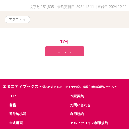
文字数 151,635
| 最終更新日 2024.12.11
| 登録日 2024.12.11
エタニティ
12
件
1
ページ
エタニティブックス
〜愛され乱される、オトナの恋。溺愛主義の恋愛レーベル〜
TOP
作家募集
書籍
お問い合わせ
番外編小説
利用規約
公式漫画
アルファコイン利用規約