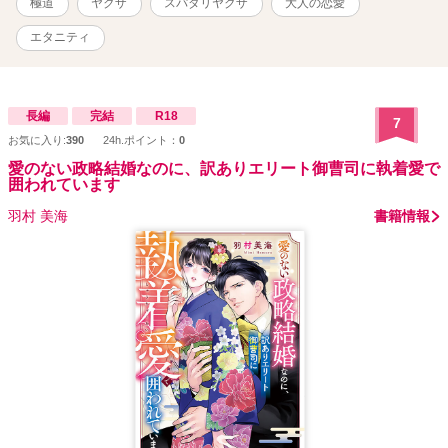
極道
ヤクザ
スパダリヤクザ
大人の恋愛
エタニティ
長編
完結
R18
7
お気に入り:
390
24h.ポイント：
0
愛のない政略結婚なのに、訳ありエリート御曹司に執着愛で
囲われています
羽村 美海
書籍情報