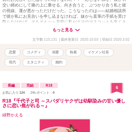
交い締めにして膝の上に乗せる。向き合うと、ぶつかり合う私と彼
の視線。運が悪かっただけだった。こうなったのは――結婚相談所
で彼が私にお見合いを申し込まなければ、妹から直筆の手紙を受け
取らなければ、そもそも一ヶ月前に私がクマのマスコットを失くさ
なければ――こんなことにならなかった。彼の腕が、私を引き寄せ
もっと見る
る。私は彼の胸に顔を埋めた……
文字数 115,131
| 最終更新日 2020.10.03
| 登録日 2020.3.02
恋愛
コメディ
溺愛
執着
イケメン社長
現代
エタニティ
婚約
長編
完結
R18
6
お気に入り:
124
24h.ポイント：
0
R18『千代子と司 ～スパダリヤクザは幼馴染みの甘い優し
さに恋い焦がれる～』
緑野かえる