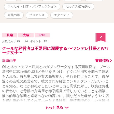
住んでいる。 ザンダー・・・ビリーの甥。 メイ・・・私とビリーの
娘。 ＜病院関係者＞ フレッド・・・コリンの後輩の整形外科医。私
エッセイ・日常・ノンフェクション
セックス描写多め
のお友達。 コリン・・・整形外科医。私のお友達。 アダム・・・ビ
リーの同僚で大学時代からの大親友。今では私の親友みたいな人。
家族の絆
ブロマンス
エタニティ
デニー・・・産婦人科医。テッドと交際しているお姉さんがいる。
ネイト・・・ビリーの友人の消化器内科医。レイチェルが奥さん。
仲の良いお友達。 ダニエル”ダニー”・・・ネイトの弟。 テッ
ド・・・ビリーの上司。美しいバラ庭園を持っている。 ジェ
長編
完結
R18
2
イ・・・ビリーの後輩。息子はマーティン。 フィン・・・ビリーと
お気に入り:
75
24h.ポイント：
28
ネイトの秘書。不整脈持ち。 ＜その他＞ ライル・・・翻訳エージェ
クールな経営者は不器用に溺愛する 〜ツンデレ社長とWワ
ントで仲の良いお友達。その後同僚になる。 クラリッサ・・・ライ
ーク女子〜
ルの彼女。ビリーが勤務する内科の看護師。 スティーブン・・・バ
イト先の同僚。同僚っていうよりいいお友達。 ジェイミー・・・バ
瀬崎由美
書籍情報
イト先の同僚。息子・ティモシーとリンっていうケータリング業を
OLとネットカフェ店員とのダブルワークをする荒川咲良は、ブース
しているパートナーがいる。 ケビン・・・バイト先の同僚。アメリ
清掃中に忘れ物のUSBメモリを見つけ、すぐに利用客を調べて連絡
カ人。 愛ちゃん・・・私が翻訳コースに通っていた時に知り合った
を入れる。持ち主は常連客の高坂柊人。それを届けることで、彼が
日本人の女の子。スティーブンと交際している。 美咲ちゃん・・・
近くの会社の経営者で、彼の専門が経営コンサルタントだというこ
ヨガのレッスンで知り合った日本人のお友達。旅行会社に勤務して
とを知る。なにかお礼がしたいと申し出る高坂に対し、咲良はお礼
翻訳コース合格を目指している。 久美さん・・・ライルの会社の翻
の代わりにと母親の弁当屋が赤字経営で苦しんでいることを相談。
訳パーティーで知り合った人。
彼の的確な診断と遠慮のない物言いに、頑なだった母がようやく店
を畳む決心をしてくれてホッとする咲良。感情表現の乏しい不器用
な高坂だけれど、とても信頼できる人だと次第に惹かれていく。
もっと見る