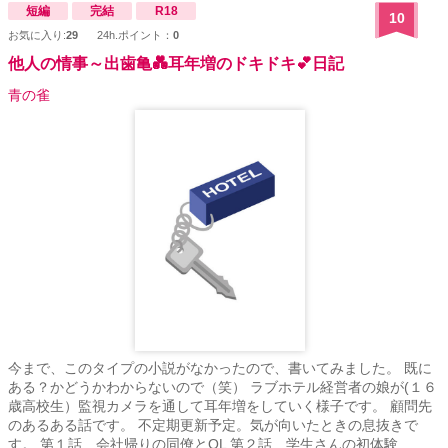
短編
完結
R18
10
お気に入り:
29
24h.ポイント：
0
他人の情事～出歯亀💑耳年増のドキドキ💕日記
青の雀
今まで、このタイプの小説がなかったので、書いてみました。 既に
ある？かどうかわからないので（笑） ラブホテル経営者の娘が(１６
歳高校生）監視カメラを通して耳年増をしていく様子です。 顧問先
のあるある話です。 不定期更新予定。気が向いたときの息抜きで
す。 第１話 会社帰りの同僚とOL 第２話 学生さんの初体験