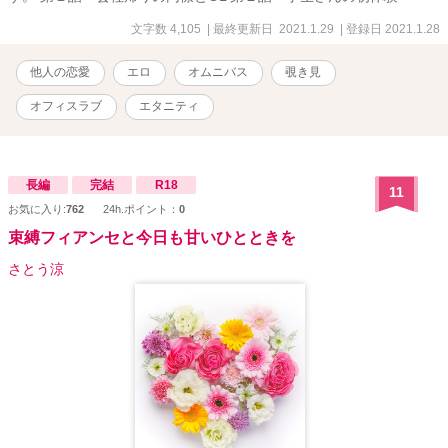
文字数 4,105
| 最終更新日 2021.1.29
| 登録日 2021.1.28
他人の恋愛
エロ
オムニバス
覗き見
オフィスラブ
エタニティ
長編
完結
R18
11
お気に入り:
762
24h.ポイント：
0
束縛フィアンセと今日も甘いひとときを
さとう涼