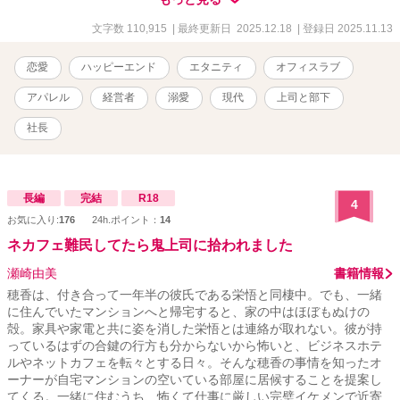
てもらえるように…… そして、仕事人間だと思っていた社長の意外
な一面を目にすることで、乙葉の気持ちが憧れから恋心へと変わっ
文字数 110,915
| 最終更新日 2025.12.18
| 登録日 2025.11.13
ていく。 全50話。約11万字で完結です。
恋愛
ハッピーエンド
エタニティ
オフィスラブ
アパレル
経営者
溺愛
現代
上司と部下
社長
長編
完結
R18
4
お気に入り:
176
24h.ポイント：
14
ネカフェ難民してたら鬼上司に拾われました
瀬崎由美
書籍情報
穂香は、付き合って一年半の彼氏である栄悟と同棲中。でも、一緒
に住んでいたマンションへと帰宅すると、家の中はほぼもぬけの
殻。家具や家電と共に姿を消した栄悟とは連絡が取れない。彼が持
っているはずの合鍵の行方も分からないから怖いと、ビジネスホテ
ルやネットカフェを転々とする日々。そんな穂香の事情を知ったオ
ーナーが自宅マンションの空いている部屋に居候することを提案し
てくる。一緒に住むうち、怖くて仕事に厳しい完璧イケメンで近寄