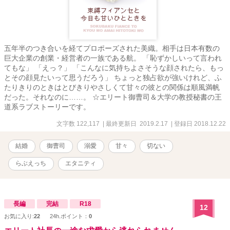
五年半のつき合いを経てプロポーズされた美織。相手は日本有数の
巨大企業の創業・経営者の一族である航。 「恥ずかしいって言われ
てもな」 「えっ？」 「こんなに気持ちよさそうな顔されたら、もっ
とその顔見たいって思うだろう」 ちょっと独占欲が強いけれど、ふ
たりきりのときはとびきりやさしくて甘々の彼との関係は順風満帆
だった。それなのに……。 ☆エリート御曹司＆大学の教授秘書の王
道系ラブストーリーです。
文字数 122,117
| 最終更新日 2019.2.17
| 登録日 2018.12.22
結婚
御曹司
溺愛
甘々
切ない
らぶえっち
エタニティ
長編
完結
R18
12
お気に入り:
22
24h.ポイント：
0