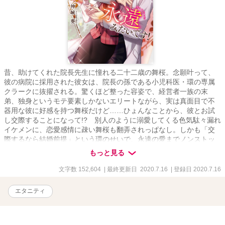
昔、助けてくれた院長先生に憧れる二十二歳の舞桜。念願叶って、
彼の病院に採用された彼女は、院長の孫である小児科医・環の専属
クラークに抜擢される。驚くほど整った容姿で、経営者一族の末
弟、独身というモテ要素しかないエリートながら、実は真面目で不
器用な彼に好感を持つ舞桜だけど……ひょんなことから、彼とお試
し交際することになって!? 別人のように溺愛してくる色気駄々漏れ
イケメンに、恋愛感情に疎い舞桜も翻弄されっぱなし。しかも「交
際するなら結婚前提」という環のせいで、永遠の愛までノンストッ
プ？ 無自覚で手探りな、とびきりの甘恋！
もっと見る
文字数 152,604
| 最終更新日 2020.7.16
| 登録日 2020.7.16
エタニティ