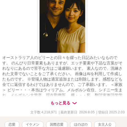
オーストラリア人のビリーとの日々を綴った日記みたいなもので
す。 のんびり日常要素もありますが、エッチ要素や下品な言葉がそ
れなりにあるので苦手な方はご遠慮願います。 素人なので、洗練さ
れた文章でないことをご了承ください。 画像はAIを利用して作成し
たものです。 ※登場人物は適宜追加または削除します。感想なども
全てに返信するわけではありませんので、ご了承願います。 ＜家族
＞ ビリー・・・本当はウィリアム。メルボルン在住、シドニー生ま
れ。メルボルン大学卒、現在勤務医。 楓・・・私。翻訳家兼語学学
校の事務員。ビリーの家族とか知り合いは「カエ」って呼ぶ。 グウ
もっと見る
ェン・・・ビリーのお母さん。ブティック経営者。 メーガン・・・
ビリーの妹。教師。サーフィン大好き。ブリスベン在住。 ノエ
文字数 4,218,971
| 最終更新日 2026.8.05
| 登録日 2025.2.03
ル・・・ビリーのお兄さん。ビリーより3つ年上。カンタス航空の航
空エンジニア。 父と母・・・名前は「ジュン」と「ミカ」。横浜に
恋愛
イケメン
国際恋愛
ほのぼの
女主人公