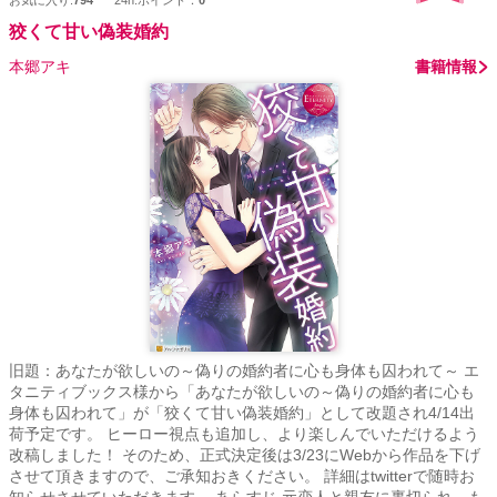
お気に入り:
794
24h.ポイント：
0
狡くて甘い偽装婚約
本郷アキ
書籍情報
旧題：あなたが欲しいの～偽りの婚約者に心も身体も囚われて～ エ
タニティブックス様から「あなたが欲しいの～偽りの婚約者に心も
身体も囚われて」が「狡くて甘い偽装婚約」として改題され4/14出
荷予定です。 ヒーロー視点も追加し、より楽しんでいただけるよう
改稿しました！ そのため、正式決定後は3/23にWebから作品を下げ
させて頂きますので、ご承知おきください。 詳細はtwitterで随時お
知らせさせていただきます。 あらすじ 元恋人と親友に裏切られ、も