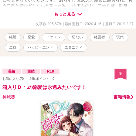
う二度と恋などしないと誓った私──山下みのり、二十八歳、独身。
もちろん恋人も友達もゼロ。 趣味といったら、ネットゲームに漫
もっと見る
画、一人飲み。 しかし、病気の祖父の頼みで、ウェディングドレス
を着ることに。 恋人を連れて来いって──こんなことならば、彼氏が
文字数 205,679
| 最終更新日 2020.4.16
| 登録日 2019.2.27
できたなんて嘘をついたりしなければよかった。 そんな時「君も結
婚相手探してるの？ 実は俺もなんだ」と声をかけられる。 芸能人
結婚
恋愛
イケメン
切ない
経営者
現代
みたいにかっこいい男性は、私に都合のいい〝契約〟の話を持ちか
けてきた！ 私は二度と恋はしない。 もちろんあなたにも。 だから、
エロ
ハッピーエンド
エタニティ
あなたの話に乗ることにする。 もう長くはない最愛の家族のため
に。 三十二歳、総合病院経営者 長谷川晃史 × 二十八歳独身、銀
行員 山下みのり 切ない大人の恋を描いた、ラブストーリー ※エブ
リスタ、ムーン、ベリーズカフェに投稿していた「偽装婚約」を大
長編
完結
R18
9
幅に加筆修正したものになります。話の内容は変わっておりませ
お気に入り:
70
24h.ポイント：
0
ん。
箱入りＤｒ.の溺愛は永遠みたいです！
神城葵
書籍情報