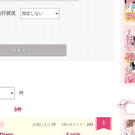
進行状況
件
3
件
1
お気に入り:
15
24h.ポイント：
242
ary
Kaede