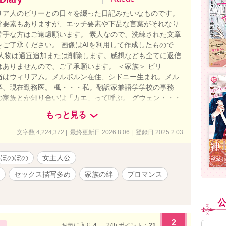
リア人のビリーとの日々を綴った日記みたいなものです。
常要素もありますが、エッチ要素や下品な言葉がそれなり
苦手な方はご遠慮願います。 素人なので、洗練された文章
をご了承ください。 画像はAIを利用して作成したもので
場人物は適宜追加または削除します。感想なども全てに返信
はありませんので、ご了承願います。 ＜家族＞ ビリ
当はウィリアム。メルボルン在住、シドニー生まれ。メル
卒、現在勤務医。 楓・・・私。翻訳家兼語学学校の事務
の家族とか知り合いは「カエ」って呼ぶ。 グウェン・・・
母さん。ブティック経営者。 メーガン・・・ビリーの妹。
もっと見る
フィン大好き。ブリスベン在住。 ノエル・・・ビリーのお
リーより3つ年上。カンタス航空の航空エンジニア。 父と
文字数 4,224,372 | 最終更新日 2026.8.06 | 登録日 2025.2.03
前は「ジュン」と「ミカ」。横浜に住んでいる。 ザンダ
リーの甥。 メイ・・・私とビリーの娘。 ＜病院関係者＞
ほのぼの
女主人公
・・コリンの後輩の整形外科医。私のお友達。 コリ
形外科医。私のお友達。 アダム・・・ビリーの同僚で大学
セックス描写多め
家族の絆
ブロマンス
大親友。今では私の親友みたいな人。 デニー・・・産婦人
ドと交際しているお姉さんがいる。 ネイト・・・ビリーの
器内科医。レイチェルが奥さん。仲の良いお友達。 ダニエ
・・・ネイトの弟。 テッド・・・ビリーの上司。美しいバ
2
っている。 ジェイ・・・ビリーの後輩。息子はマーティ
お気に入り:
4
24h.ポイント：
21