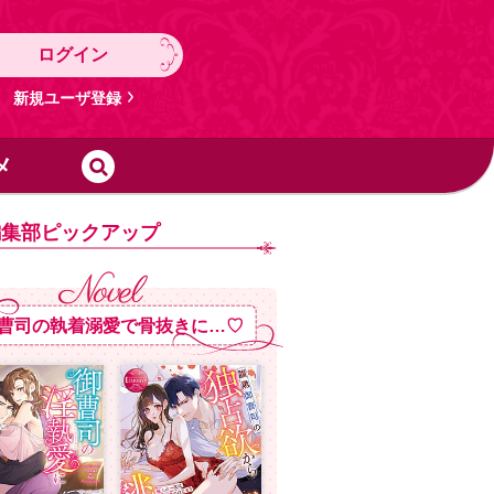
ログイン
新規ユーザ登録
メ
編集部ピックアップ
曹司の執着溺愛で骨抜きに…♡