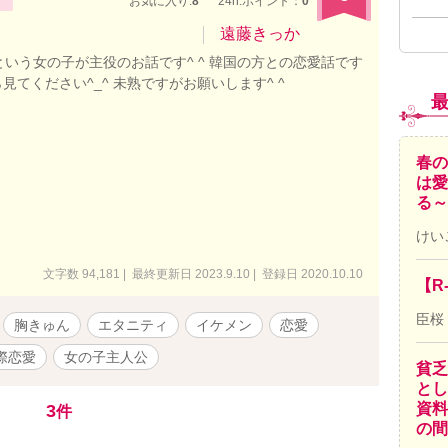
お気に入り:
8
24h.ポイント：
0
遠藤きっか
いう女の子が主役のお話です^ ^ 韓国の方との恋愛話です
たら見てください^_^ 未熟ですがお願いします^ ^
春の
は愛
る～
けい
文字数 94,181 | 最終更新日 2023.9.10 | 登録日 2020.10.10
【R
臣桜
胸きゅん
エタニティ
イケメン
恋愛
際恋愛
女の子主人公
貧乏
とし
資料
3
件
の間