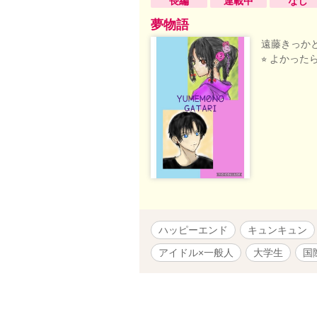
長編
連載中
なし
夢物語
遠藤きっかと
⭐︎ よかっ
ハッピーエンド
キュンキュン
アイドル×一般人
大学生
国