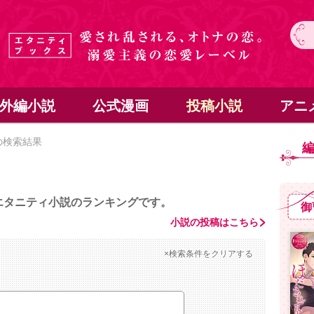
外編小説
公式漫画
投稿小説
アニ
の検索結果
エタニティ小説のランキングです。
御
小説の投稿はこちら
×検索条件をクリアする