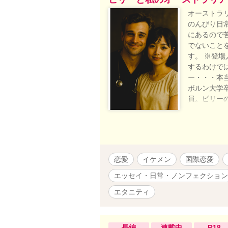
オーストラ
のんびり日
にあるので
でないこと
す。 ※登
するわけで
ー・・・本
ボルン大学
員。ビリー
ビリーのお
教師。サー
兄さん。ビ
母・・・名
ー・・・ビ
恋愛
イケメン
国際恋愛
フレッド・
ン・・・整
エッセイ・日常・ノンフェクション
時代からの
エタニティ
科医。テッ
友人の消化
ル”ダニー”
ラ庭園を持
長編
連載中
R18