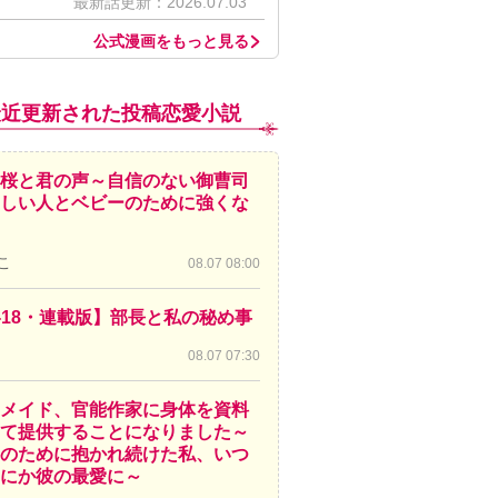
最新話更新：2026.07.03
公式漫画をもっと見る
最近更新された投稿恋愛小説
桜と君の声～自信のない御曹司
しい人とベビーのために強くな
こ
08.07 08:00
-18・連載版】部長と私の秘め事
08.07 07:30
メイド、官能作家に身体を資料
て提供することになりました～
のために抱かれ続けた私、いつ
にか彼の最愛に～