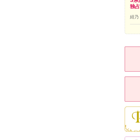
S系
独占
紺乃