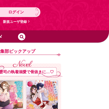
ログイン
新規ユーザ登録
メ
編集部ピックアップ
曹司の執着溺愛で骨抜きに…♡