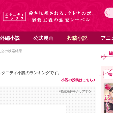
外編小説
公式漫画
投稿小説
アニ
人公の検索結果
エタニティ小説のランキングです。
御
小説の投稿はこちら
×検索条件をクリアする