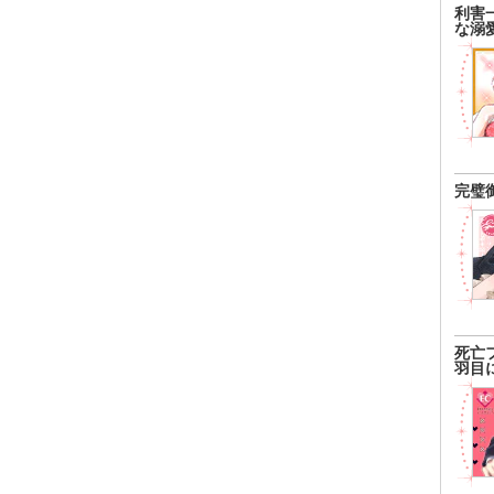
利害
な溺
完璧
死亡
羽目