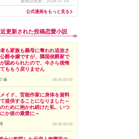
最新話更新：2026.07.03
公式漫画をもっと見る
最近更新された投稿恋愛小説
者も家族も義母に奪われ追放さ
公爵令嬢ですが、隣国侯爵家で
が認められたので、今さら後悔
てももう戻りません
ク傘
08.06 05:50
メイド、官能作家に身体を資料
て提供することになりました～
のために抱かれ続けた私、いつ
にか彼の最愛に～
蜂
08.06 00:09