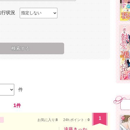
進行状況
件
1
件
1
お気に入り:
8
24h.ポイント：
0
遠藤きっか