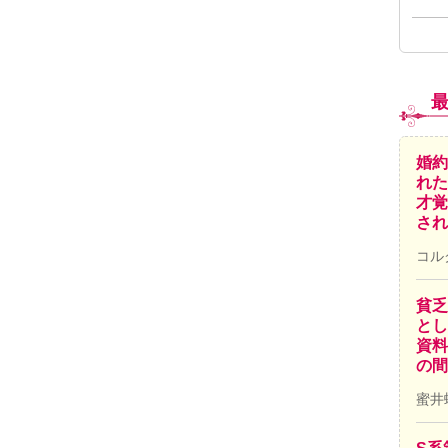
婚約
れた
才覚
され
コル
貧乏
とし
資料
の間
蜜井