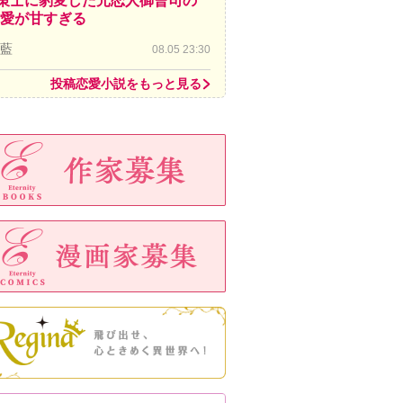
策士に豹変した元恋人御曹司の
愛が甘すぎる
 藍
08.05 23:30
投稿恋愛小説をもっと見る