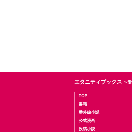
エタニティブックス
〜愛
TOP
書籍
番外編小説
公式漫画
投稿小説