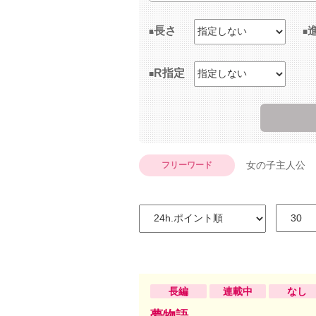
長さ
R指定
女の子主人公
フリーワード
長編
連載中
なし
夢物語