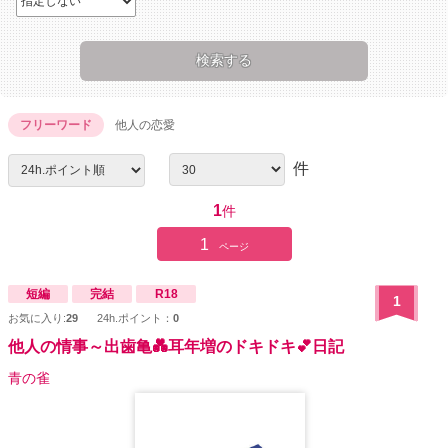
フリーワード
他人の恋愛
件
1
件
1
ページ
短編
完結
R18
1
お気に入り:
29
24h.ポイント：
0
他人の情事～出歯亀💑耳年増のドキドキ💕日記
青の雀