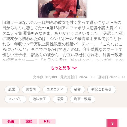
旧題：一途なホテル王は初恋の彼女を甘く娶って逃がさない〜あの
日からキミに恋してた〜 ■第16回アルファポリス恋愛小説大賞／エ
タニティ賞 受賞■ みなさま、ありがとうございました！ 失恋した夜
に親友から誘われたのは、シンガポールの最高級ホテルでおこなわ
れる、年収ウン千万以上男性限定の婚活パーティー。 『こんなとこ
ろにいたんだ』 そこで声をかけてきたのは、容姿端麗なスマートで
優しい王子様。 訳ありの彼から、お互い幸せになれる、利害一致婚
を提案されて――？ 『今日から君は、俺のものだ』 シンガポールの
甘く淫らな一夜から、全てははじまる.⁠｡⁠*⁠♡ だけど、はじまった毎夜
もっと見る
甘く求められる新婚生活で、彼に秘密があることを知って――。
え……？ 好きな人がいる……？ ――利害一致というのは、誰かの代
文字数 162,389
| 最終更新日 2024.1.19
| 登録日 2022.7.09
わりだったの？ ■2023/2/3 TL版完結しました。 ■Ｒシーンのある
箇所は『✽』マークがついております。 ■2022/7月 エタニティラン
恋愛
御曹司
エタニティ
秘密
初恋こじらせ
キング１位ありがとうございました🙏 ※掲載中の番外編「さえちゃ
んのおねがい」と「さえちゃんの初恋？」については、書籍化前に
スパダリ
地味女子
溺愛
利害一致婚
書いたものです。書籍版との多少のズレがあるかと思いますが、ご
了承ください。 ｡.ꕤ‿‿‿‿‿‿‿‿‿‿‿‿‿‿‿‿‿‿ꕤ.｡
長編
完結
R18
3