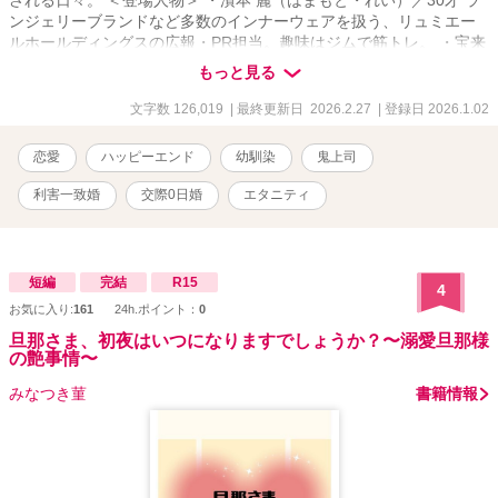
される日々。 ＜登場人物＞ ・濱本 麗（はまもと・れい）／30才 ラ
ンジェリーブランドなど多数のインナーウェアを扱う、リュミエー
ルホールディングスの広報・PR担当。趣味はジムで筋トレ。 ・宝来
暁斗（ほうらい・あきと）／30才 リュミエールホールディングスの
もっと見る
広報・マーケティング部、部長。社内では「鬼上司」と呼ばれてい
る。通称：アキくん。 ※この物語はフィクションです。実在の人
文字数 126,019
| 最終更新日 2026.2.27
| 登録日 2026.1.02
物・団体・出来事などとは一切関係ありません。 ※Rシーンなど直
接的な表現が出てくる場合は、タイトル横に※マークを入れていま
恋愛
ハッピーエンド
幼馴染
鬼上司
す。
利害一致婚
交際0日婚
エタニティ
短編
完結
R15
4
お気に入り:
161
24h.ポイント：
0
旦那さま、初夜はいつになりますでしょうか？〜溺愛旦那様
の艶事情〜
みなつき菫
書籍情報