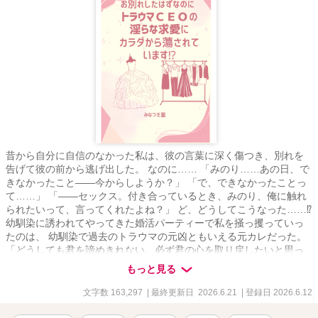
昔から自分に自信のなかった私は、彼の言葉に深く傷つき、別れを
告げて彼の前から逃げ出した。 なのに…… 「みのり……あの日、で
きなかったこと――今からしようか？」 「で、できなかったことっ
て……」 「――セックス。付き合っているとき、みのり、俺に触れ
られたいって、言ってくれたよね？」 ど、どうしてこうなった……⁉︎
幼馴染に誘われてやってきた婚活パーティーで私を掻っ攫っていっ
たのは、 幼馴染で過去のトラウマの元凶ともいえる元カレだった。
「どうしても君を諦めきれない。必ず君の心を取り戻したいと思っ
てるから――」 「俺の気持ち、言葉を信じられないなら、体で証明
もっと見る
するよ」 「俺なしじゃ生きられなくなればいい」 待ったなしの求愛
に、 もう逃げ道は残されていないようです……？ 幼馴染のスパダリ
文字数 163,297
| 最終更新日 2026.6.21
| 登録日 2026.6.12
ホテルCEO 大道寺 悠 × 過去囚われたままのコンプレックスに悩む
社長令嬢 向坂 みのり ◆利害一致婚のスピンオフですが、そちらを