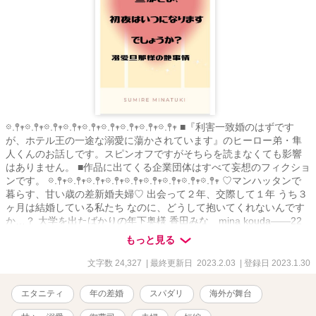
𖡼.𖤣𖥧𖡼.𖤣𖥧𖡼.𖤣𖥧𖡼.𖤣𖥧𖡼.𖤣𖥧𖡼.𖤣𖥧𖡼.𖤣𖥧𖡼.𖤣𖥧𖡼.𖤣𖥧 ■『利害一致婚のはずです
が、ホテル王の一途な溺愛に蕩かされています』のヒーロー弟・隼
人くんのお話しです。スピンオフですがそちらを読まなくても影響
はありません。 ■作品に出てくる企業団体はすべて妄想のフィクショ
ンです。 𖡼.𖤣𖥧𖡼.𖤣𖥧𖡼.𖤣𖥧𖡼.𖤣𖥧𖡼.𖤣𖥧𖡼.𖤣𖥧𖡼.𖤣𖥧𖡼.𖤣𖥧𖡼.𖤣𖥧 ♡マンハッタンで
暮らす、甘い歳の差新婚夫婦♡ 出会って２年、交際して１年 うち３
ヶ月は結婚している私たち なのに、どうして抱いてくれないんです
か…？ 大学を出たばかりの年下奥様 香田みな mina kouda――22
『本当は私のこと、子供だと思っていませんか？』 × 大道寺グルー
もっと見る
プ ハウジングホールディング代表取締役社長 大道寺 隼人 hayato
daidouj――32 『子供？わからないなら思い知らせてあげる――』
文字数 24,327
| 最終更新日 2023.2.03
| 登録日 2023.1.30
年上のスパダリ旦那さまのその心は……？
エタニティ
年の差婚
スパダリ
海外が舞台