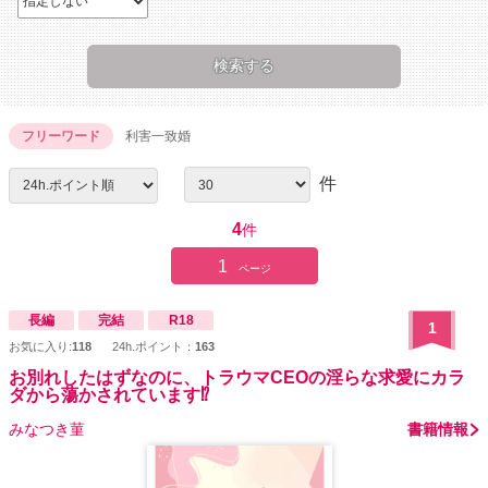
フリーワード
利害一致婚
件
4
件
1
ページ
長編
完結
R18
1
お気に入り:
118
24h.ポイント：
163
お別れしたはずなのに、トラウマCEOの淫らな求愛にカラ
ダから蕩かされています⁉︎
みなつき菫
書籍情報