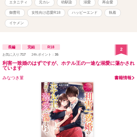
エタニティ
元カレ
幼馴染
溺愛
再会愛
読んでいなくても楽しめます。 ◆Rシーンのあるお話しには、
「※」マークがついています。 ◆TL小説です。 ◆登場する人物・企
御曹司
女性向け恋愛R18
ハッピーエンド
執着
業・団体・設定はすべて、作者の妄想＆フィクションです。 ◆未熟
で無知な作者が自由気ままに書いたものなので、ご理解の上お読み
イケメン
ください。
長編
完結
R18
2
お気に入り:
717
24h.ポイント：
35
利害一致婚のはずですが、ホテル王の一途な溺愛に蕩かされ
ています
みなつき菫
書籍情報