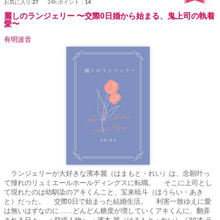
お気に入り:
27
24h.ポイント：
14
麗しのランジェリー 〜交際0日婚から始まる、鬼上司の執着
愛〜
有明波音
ランジェリーが大好きな濱本麗（はまもと・れい）は、念願叶っ
て憧れのリュミエールホールディングスに転職。 そこに上司とし
て現れたのは幼馴染のアキくんこと、宝来暁斗（ほうらい・あき
と）だった。 交際0日で始まった結婚生活。 利害一致ゆえに愛
は無いはずなのに……どんどん糖度が増していくアキくんに、翻弄