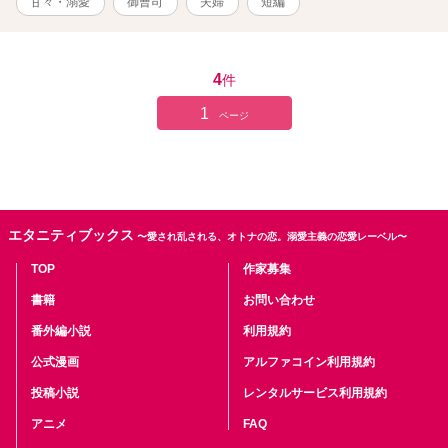
甘々・溺愛
御曹司
夫婦
短編
4
件
1
ページ
エタニティブックス
〜愛され乱される、オトナの恋。溺愛主義の恋愛レーベル〜
TOP
作家募集
書籍
お問い合わせ
番外編小説
利用規約
公式漫画
アルファコイン利用規約
投稿小説
レンタルサービス利用規約
アニメ
FAQ