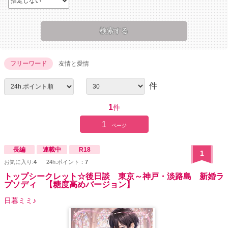
フリーワード
友情と愛情
件
1
件
1
ページ
長編
連載中
R18
1
お気に入り:
4
24h.ポイント：
7
トップシークレット☆後日談 東京～神戸・淡路島 新婚ラ
プソディ 【糖度高めバージョン】
日暮ミミ♪