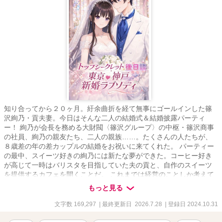
知り合ってから２０ヶ月。紆余曲折を経て無事にゴールインした篠
沢絢乃・貢夫妻。今日はそんな二人の結婚式＆結婚披露パーティ
ー！ 絢乃が会長を務める大財閥〈篠沢グループ〉の中枢・篠沢商事
の社員、絢乃の親友たち、二人の親族……。たくさんの人たちが、
８歳差の年の差カップルの結婚をお祝いに来てくれた。 パーティー
の最中、スイーツ好きの絢乃には新たな夢ができた。コーヒー好き
が高じて一時はバリスタを目指していた夫の貢と、自作のスイーツ
を提供するカフェを開くことだ。 これまでは経営のことしか考えて
いなかったけれど、会長は名誉職。だから将来的にはパティシエー
もっと見る
ルになる勉強を本格的に始めよう――。最愛の人に背中を押しても
らった彼女はそう決意した。 結婚披露パーティーが終わり、二人は
文字数 169,297
| 最終更新日 2026.7.28
| 登録日 2024.10.31
四泊五日の新婚旅行へ。行先は海外ではなく、兵庫県の神戸・淡路
島方面。 彼女たちはそこで、一年前に出張で訊ねた神戸支社の川元