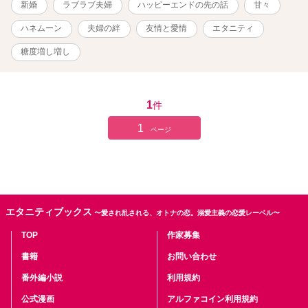
新婚
ラブラブ夫婦
ハッピーエンドの先の話
甘々
支社長と再会。 旅先では仕事のことを忘れ、毎日イチャイチャする
二人なのだった……。 ※※エッチなシーンが登場するエピソードに
ハネムーン
夫婦の絆
友情と愛情
エタニティ
は「♡」マークをつけてます。※※
糖度増し増し
1
件
1
ページ
エタニティブックス
〜愛され乱される、オトナの恋。溺愛主義の恋愛レーベル〜
TOP
作家募集
書籍
お問い合わせ
番外編小説
利用規約
公式漫画
アルファコイン利用規約