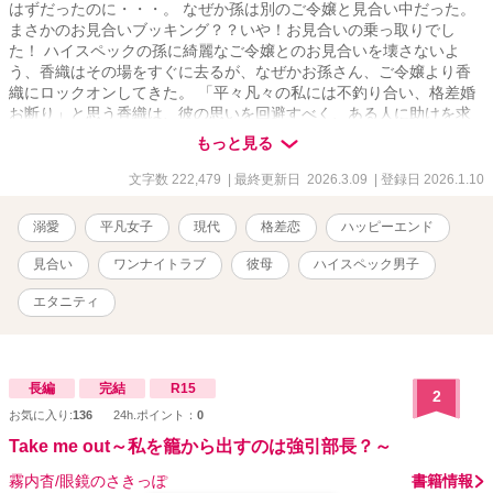
はずだったのに・・・。 なぜか孫は別のご令嬢と見合い中だった。
まさかのお見合いブッキング？？いや！お見合いの乗っ取りでし
た！ ハイスペックの孫に綺麗なご令嬢とのお見合いを壊さないよ
う、香織はその場をすぐに去るが、なぜかお孫さん、ご令嬢より香
織にロックオンしてきた。 「平々凡々の私には不釣り合い、格差婚
お断り」と思う香織は、彼の思いを回避すべく、ある人に助けを求
めて・・・。 それは彼のお母さん！ ご令嬢と結婚させたい母と、彼
もっと見る
とは付き合いたくない香織がタッグを組む！ この作品はフィクショ
ンです。実在の人物や団体などとは関係ありません。 他のサイトに
文字数 222,479
| 最終更新日 2026.3.09
| 登録日 2026.1.10
も投稿したものを修正を加えながら掲載していきます。 ※R15は保
険です。
溺愛
平凡女子
現代
格差恋
ハッピーエンド
見合い
ワンナイトラブ
彼母
ハイスペック男子
エタニティ
長編
完結
R15
2
お気に入り:
136
24h.ポイント：
0
Take me out～私を籠から出すのは強引部長？～
霧内杳/眼鏡のさきっぽ
書籍情報