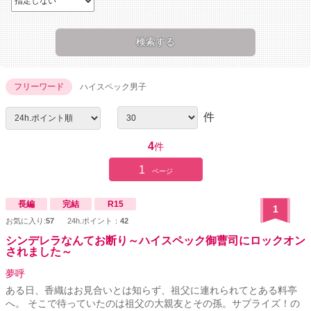
フリーワード
ハイスペック男子
件
4
件
1
ページ
長編
完結
R15
1
お気に入り:
57
24h.ポイント：
42
シンデレラなんてお断り～ハイスペック御曹司にロックオン
されました～
夢呼
ある日、香織はお見合いとは知らず、祖父に連れられてとある料亭
へ。 そこで待っていたのは祖父の大親友とその孫。サプライズ！の