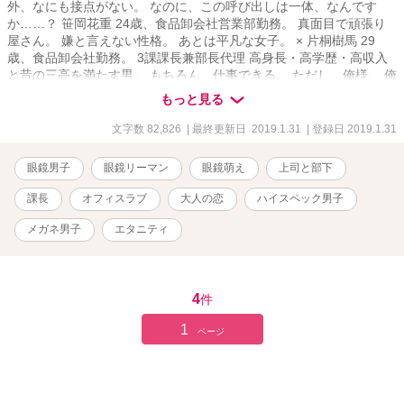
外、なにも接点がない。 なのに、この呼び出しは一体、なんです
か……？ 笹岡花重 24歳、食品卸会社営業部勤務。 真面目で頑張り
屋さん。 嫌と言えない性格。 あとは平凡な女子。 × 片桐樹馬 29
歳、食品卸会社勤務。 3課課長兼部長代理 高身長・高学歴・高収入
と昔の三高を満たす男。 もちろん、仕事できる。 ただし、俺様。 俺
様片桐課長に振り回され、私はどうなっちゃうの……!?
もっと見る
文字数 82,826
| 最終更新日 2019.1.31
| 登録日 2019.1.31
眼鏡男子
眼鏡リーマン
眼鏡萌え
上司と部下
課長
オフィスラブ
大人の恋
ハイスペック男子
メガネ男子
エタニティ
4
件
1
ページ