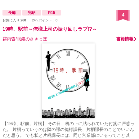
長編
完結
R15
4
お気に入り:
268
24h.ポイント：
0
19時、駅前～俺様上司の振り回しラブ!?～
霧内杳/眼鏡のさきっぽ
書籍情報
【19時、駅前。片桐】 その日、机の上に貼られていた付箋に戸惑っ
た。 片桐っていうのは隣の課の俺様課長、片桐課長のことでいいん
だと思う。 でも私と片桐課長には、同じ営業部にいるってこと以