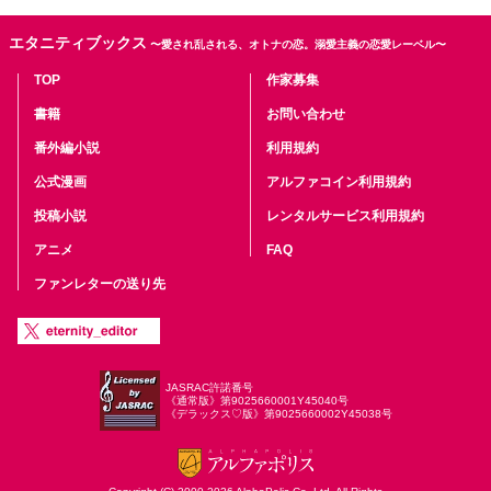
エタニティブックス
〜愛され乱される、オトナの恋。溺愛主義の恋愛レーベル〜
TOP
作家募集
書籍
お問い合わせ
番外編小説
利用規約
公式漫画
アルファコイン利用規約
投稿小説
レンタルサービス利用規約
アニメ
FAQ
ファンレターの送り先
JASRAC許諾番号
《通常版》第9025660001Y45040号
《デラックス♡版》第9025660002Y45038号