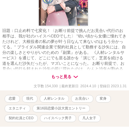
旧題：口止め料で七変化！〈お断り前提で挑んだお見合い代行のお
相手は、我が社のハイスペCEOでした〉 “幼い頃から女優に憧れてき
たけれど、大根役者の私の夢が叶う日なんて来ないのはもう分かっ
てる。“ ブライダル関連企業で契約社員として勤務する沙矢には、自
分の楽しさとやりがいのための『副業』がある。 《人材レンタルサ
ービス》を通じて、どこにでも居る誰かを「演じて」芝居を続ける
道を選んだ沙矢だったが、マズいことになった。 お断り前提で、お
見合い代行を頼まれた沙矢の前に現れたのは、なんと沙矢が勤める
会社のCEOである梶峰だった！？ 20230208 追記：梶峰さん（ヒー
もっと見る
ロー）視点は★をつけます。
文字数 154,330
| 最終更新日 2024.4.10
| 登録日 2023.1.31
恋愛
現代
人材レンタル
お見合い
変身
エタニティ
第16回恋愛小説大賞エントリー
契約社員とCEO
ハイスペック男子
凡人女子