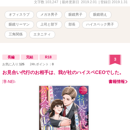
でも自分に正直な、真っ直ぐな男 × 東藤春熙（とうどう はるき）
文字数 103,247
| 最終更新日 2019.2.01
| 登録日 2019.1.31
２８歳 家電メーカー『SMOOTH』IoT本部長 社長の息子で次期社長
愛乃の婚約者 親の七光りもあるが、仕事は基本、できる人 優しい。
オフィスラブ
メガネ男子
眼鏡男子
眼鏡萌え
優しすぎて、親のプレッシャーが重荷 愛乃を過剰なまでに溺愛して
いる 実は……？？ スイートな婚約者とビターな上司。 愛乃が選ぶの
眼鏡リーマン
上司と部下
部長
ハイスペック男子
は、どっち……？
三角関係
エタニティ
長編
完結
R18
3
お気に入り:
125
24h.ポイント：
0
お見合い代行のお相手は、我が社のハイスペCEOでした。
濘-NEI-
書籍情報