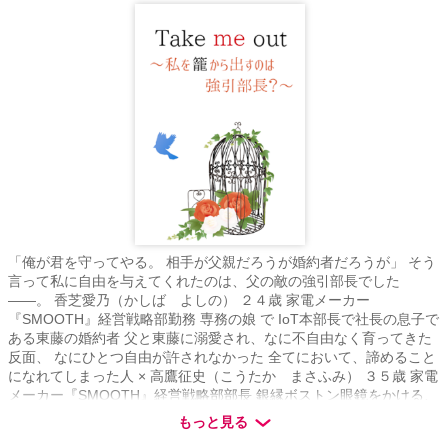
「俺が君を守ってやる。 相手が父親だろうが婚約者だろうが」 そう
言って私に自由を与えてくれたのは、父の敵の強引部長でした
――。 香芝愛乃（かしば よしの） ２４歳 家電メーカー
『SMOOTH』経営戦略部勤務 専務の娘 で IoT本部長で社長の息子で
ある東藤の婚約者 父と東藤に溺愛され、なに不自由なく育ってきた
反面、 なにひとつ自由が許されなかった 全てにおいて、諦めること
になれてしまった人 × 高鷹征史（こうたか まさふみ） ３５歳 家電
メーカー『SMOOTH』経営戦略部部長 銀縁ボストン眼鏡をかける、
人形のようにきれいな人 ただし、中身は俺様 革新的で社内の改革を
もっと見る
もくろむ 保守的な愛乃の父とは敵対している 口、悪い 態度、でかい