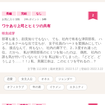
長編
完結
なし
2
お気に入り:
131
24h.ポイント：
149
ワケあり上司とヒミツの共有
咲良緋芽
部署も違う、顔見知りでもない。 でも、社内で有名な津田部長。 ハ
ンサム＆クールな出で立ちが、 女子社員のハートを鷲掴みにしてい
る。 接点なんて、何もない。 社内の廊下で、２､３度すれ違った
位。 だから、 私が津田部長のヒミツを知ったのは、 偶然。 社内の
誰も気が付いていないヒミツを 私は知ってしまった。 ｢どどど、ど
うしよう……！！｣ 私、美園江奈は、このヒミツを守れるの…？
文字数 112,809
| 最終更新日 2022.5.17
| 登録日 2022.3.22
恋愛
女主人公
オネエ
ジェンダー
オフィスラブ
年の差
イケメン
エタニティ