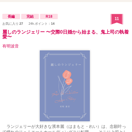
長編
完結
R18
11
お気に入り:
27
24h.ポイント：
14
麗しのランジェリー 〜交際0日婚から始まる、鬼上司の執着
愛〜
有明波音
ランジェリーが大好きな濱本麗（はまもと・れい）は、念願叶っ