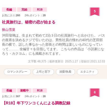
長編
完結
R18
5
お気に入り:
260
24h.ポイント：
28
社員旅行は、秘密の恋が始まる
狭山雪菜
沖田瑠璃は、生まれて初めて2泊３日の社員旅行へと出かけた。 バス
の座席を決めるクジで引いたのは、男性社員の憧れの40代の芝田部
長の横で、話した事なかった部長との時間は楽しいものになってい
って……… 全編甘々を目指してます。 こちらの作品は「小説家にな
ろう・カクヨム」にも掲載されてます。
文字数 48,375
| 最終更新日 2025.1.27
| 登録日 2021.12.03
ロマンスグレー
上司と部下
溺愛/執着
エタニティ
長編
連載中
R18
6
お気に入り:
307
24h.ポイント：
28
【R18】年下ワンコくんによる調教記録