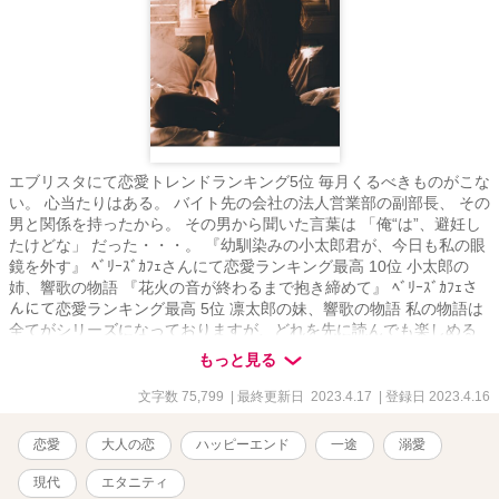
エブリスタにて恋愛トレンドランキング5位 毎月くるべきものがこな
い。 心当たりはある。 バイト先の会社の法人営業部の副部長、 その
男と関係を持ったから。 その男から聞いた言葉は 「俺“は”、避妊し
たけどな」 だった・・・。 『幼馴染みの小太郎君が、今日も私の眼
鏡を外す』 ﾍﾞﾘｰｽﾞｶﾌｪさんにて恋愛ランキング最高 10位 小太郎の
姉、響歌の物語 『花火の音が終わるまで抱き締めて』 ﾍﾞﾘｰｽﾞｶﾌｪさ
んにて恋愛ランキング最高 5位 凛太郎の妹、響歌の物語 私の物語は
全てがシリーズになっておりますが、どれを先に読んでも楽しめる
かと思います。 伏線のようなものを回収していく物語ばかりなの
もっと見る
で、途中まではよく分からない内容となっております。 物語が進む
につれてその意味が分かっていくかと思います。
文字数 75,799
| 最終更新日 2023.4.17
| 登録日 2023.4.16
恋愛
大人の恋
ハッピーエンド
一途
溺愛
現代
エタニティ