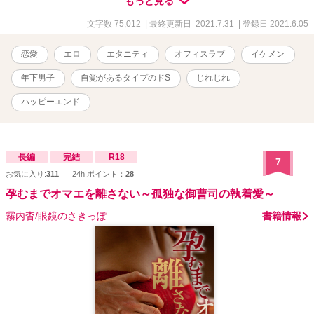
もっと見る
が女の子が可哀想な場面も多々あるため、なんでもOKの方のみご覧
ください。 ※表紙は那由多ふ可思議様に描いていただきました。
文字数 75,012
| 最終更新日 2021.7.31
| 登録日 2021.6.05
恋愛
エロ
エタニティ
オフィスラブ
イケメン
年下男子
自覚があるタイプのドS
じれじれ
ハッピーエンド
長編
完結
R18
7
お気に入り:
311
24h.ポイント：
28
孕むまでオマエを離さない～孤独な御曹司の執着愛～
霧内杳/眼鏡のさきっぽ
書籍情報