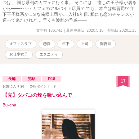
つは、 同じ系列のカフェに行く事。 そこには、 癒しの王子様が居る
から───･････ カフェのアルバイト店員？ でも、本当は御曹司!? 年
下王子様系か...Ｓな俺様上司か… 入社5年目､私にも恋のチャンスが
巡って来たけれど… 早くも波乱の予感───
文字数 136,741
| 最終更新日 2020.5.10
| 登録日 2020.1.15
オフィスラブ
恋愛
年下
上司
御曹司
お仕事女子
エタニティ
長編
完結
R18
17
お気に入り:
26
24h.ポイント：
7
【完】タバコの煙を吸い込んで
Bu-cha