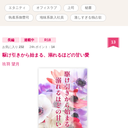
エタニティ
オフィスラブ
上司
秘書
執着系御曹司
地味系新入社員
激しすぎる独占欲
長編
連載中
R18
13
お気に入り:
232
24h.ポイント：
14
駆け引きから始まる、溺れるほどの甘い愛
玖羽 望月