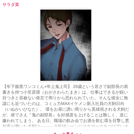
サラダ菜
【年下腹黒ワンコくん×年上鬼上司】 28歳という若さで副部長の肩
書きを持つ小笠原環（おがさわらたまき）は、仕事はできるが鋭い
目つきと容赦ない発言で周りから恐れられていた。そんな彼女に無
謀にも近づいたのは、コミュ力MAXイケメン新入社員の犬飼日向
（いぬかいひなた）。 環をお昼に誘い周りから英雄視される犬飼だ
が、彼でさえ『鬼の副部長』を好感度を上げることは難しく、逆に
嫌われてしまう。 ある日、職場の飲み会でお酒を飲む環を目撃し悪
知恵が働いた犬飼は――― ※R18シーンには※マークをつけていま
す。前半エロエロ後半じれじれ。 ※最終的にはハッピーエンドです