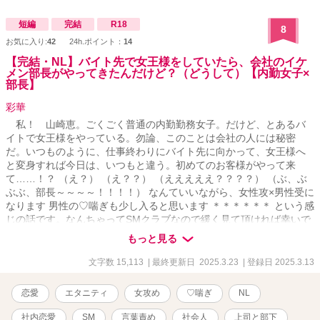
短編
完結
R18
8
お気に入り:
42
24h.ポイント：
14
【完結・NL】バイト先で女王様をしていたら、会社のイケ
メン部長がやってきたんだけど？（どうして）【内勤女子×
部長】
彩華
私！ 山崎恵。ごくごく普通の内勤勤務女子。だけど、とあるバ
イトで女王様をやっている。勿論、このことは会社の人には秘密
だ。いつものように、仕事終わりにバイト先に向かって、女王様へ
と変身すれば今日は、いつもと違う。初めてのお客様がやって来
て……！？ （え？） （え？？） （えええええ？？？？） （ぶ、ぶ
ぶぶ、部長～～～～！！！！） なんていいながら、女性攻×男性受に
なります 男性の♡喘ぎも少し入ると思います ＊＊＊＊＊＊ という感
じの話です。なんちゃってSMクラブなので緩く見て頂ければ幸いで
す。また、滅多にしないＮＬなので、重ねて緩く見て頂ければ。 一
もっと見る
応Ｒをつけております。少し性的表現を含む展開になるかもしれま
せん。読み切りの予定です。 お気軽にコメント頂けると嬉しいで
文字数 15,113
| 最終更新日 2025.3.23
| 登録日 2025.3.13
す。
恋愛
エタニティ
女攻め
♡喘ぎ
NL
社内恋愛
SM
言葉責め
社会人
上司と部下