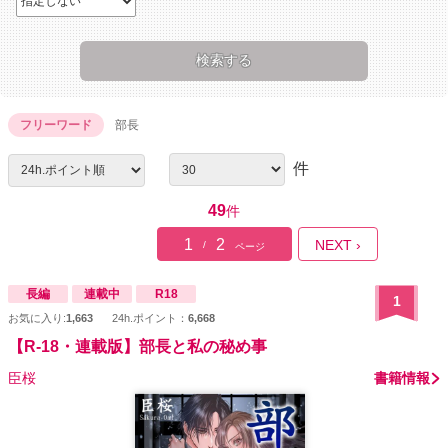
フリーワード
部長
件
49
件
1
2
NEXT ›
/
ページ
長編
連載中
R18
1
お気に入り:
1,663
24h.ポイント：
6,668
【R-18・連載版】部長と私の秘め事
臣桜
書籍情報