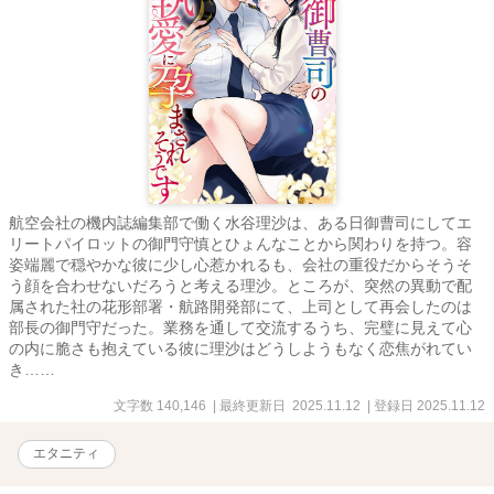
航空会社の機内誌編集部で働く水谷理沙は、ある日御曹司にしてエ
リートパイロットの御門守慎とひょんなことから関わりを持つ。容
姿端麗で穏やかな彼に少し心惹かれるも、会社の重役だからそうそ
う顔を合わせないだろうと考える理沙。ところが、突然の異動で配
属された社の花形部署・航路開発部にて、上司として再会したのは
部長の御門守だった。業務を通して交流するうち、完璧に見えて心
の内に脆さも抱えている彼に理沙はどうしようもなく恋焦がれてい
き……
文字数 140,146
| 最終更新日 2025.11.12
| 登録日 2025.11.12
エタニティ