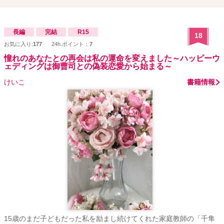
長編
完結
R15
18
お気に入り:
177
24h.ポイント：
7
憧れのあなたとの再会は私の運命を変えました～ハッピーウ
ェディングは御曹司との偽装恋愛から始まる～
けいこ
書籍情報
15歳のまだ子どもだった私を励まし続けてくれた家庭教師の「千隼