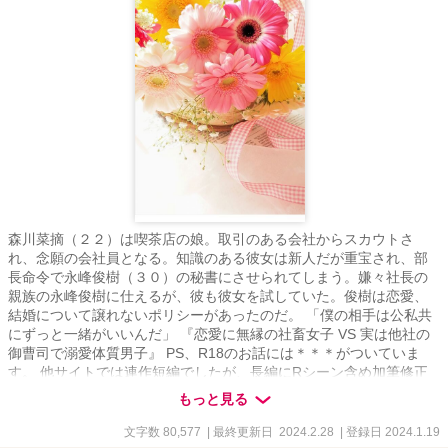
森川菜摘（２２）は喫茶店の娘。取引のある会社からスカウトさ
れ、念願の会社員となる。知識のある彼女は新人だが重宝され、部
長命令で永峰俊樹（３０）の秘書にさせられてしまう。嫌々社長の
親族の永峰俊樹に仕えるが、彼も彼女を試していた。俊樹は恋愛、
結婚について譲れないポリシーがあったのだ。 「僕の相手は公私共
にずっと一緒がいいんだ」 『恋愛に無縁の社畜女子 VS 実は他社の
御曹司で溺愛体質男子』 PS、R18のお話には＊＊＊がついていま
す。 他サイトでは連作短編でしたが、長編にRシーン含め加筆修正
しました。後半は書き下ろし新作になります。
もっと見る
文字数 80,577
| 最終更新日 2024.2.28
| 登録日 2024.1.19