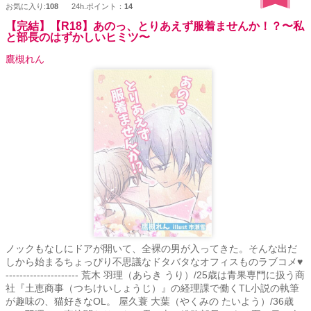
お気に入り:
108
24h.ポイント：
14
【完結】【R18】あのっ、とりあえず服着ませんか！？〜私
と部長のはずかしいヒミツ〜
鷹槻れん
ノックもなしにドアが開いて、全裸の男が入ってきた。そんな出だ
しから始まるちょっぴり不思議なドタバタなオフィスものラブコメ♥
--------------------- 荒木 羽理（あらき うり）/25歳は青果専門に扱う商
社『土恵商事（つちけいしょうじ）』の経理課で働くTL小説の執筆
が趣味の、猫好きなOL。 屋久蓑 大葉（やくみの たいよう）/36歳