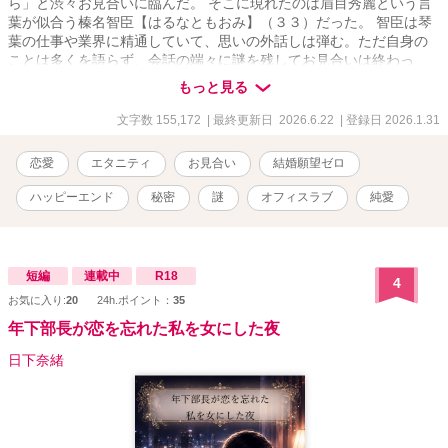
ら」と渋々お見合いに臨んだ。 そこに現れたのは眉目秀麗という言
葉が似合う榛名智臣【はるなともおみ】（３３）だった。 智臣は琴
葉の仕事や業界に精通していて、思いの外話しは弾む。ただ自身の
ことは多くを語らず、会話の端々に謎を残してお見合いは終わっ
た。 その後何も連絡はなく、気になりながらも目の前の仕事に全力
もっと見る
を尽くす琴葉。 やがて迎えた、上層部の集う重要会議。 緊張感の
中、突如発表されたのはマーケティング・企画部長の異動と、新た
文字数 155,172
| 最終更新日 2026.6.22
| 登録日 2026.1.31
な部長の着任だった。 そこに現れた新部長は―― 第19回恋愛小説大
賞にて奨励賞をいただきました。ありがとうございます。
恋愛
エタニティ
お見合い
結婚願望ゼロ
ハッピーエンド
秘密
謎
オフィスラブ
純愛
短編
連載中
R18
4
お気に入り:
20
24h.ポイント：
35
年下部長が恋を忘れた私を女にした夜
日下奈緒