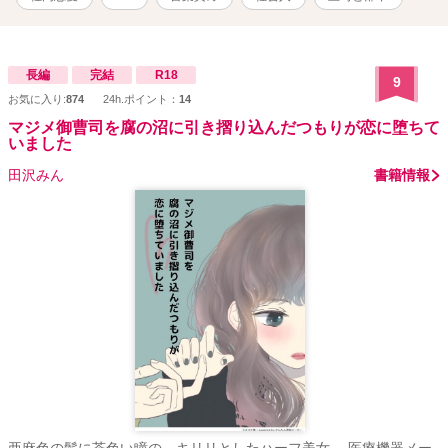
長編
完結
R18
9
お気に入り:
874
24h.ポイント：
14
マジメ御曹司を腐の沼に引き摺り込んだつもりが恋に堕ちて
いました
田沢みん
書籍情報
亜麻色の髪に茶色い瞳の、キリリとしたハーフ美女。 医療機器メー