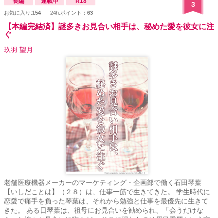
長編
連載中
R18
3
お気に入り:
154
24h.ポイント：
63
【本編完結済】謎多きお見合い相手は、秘めた愛を彼女に注
ぐ
玖羽 望月
老舗医療機器メーカーのマーケティング・企画部で働く石田琴葉
【いしだことは】（２８）は、仕事一筋で生きてきた。 学生時代に
恋愛で痛手を負った琴葉は、それから勉強と仕事を最優先に生きて
きた。 ある日琴葉は、祖母にお見合いを勧められ、「会うだけな