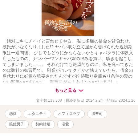
「絶対にキモチイイと言わせてやる」 私に多額の借金を背負わせ、
彼氏がいなくなりました!? ヤバい取り立て屋から告げられた返済期
限は一週間後。 少しでもどうにかならないかとキャバクラに体験入
店したものの、ナンバーワンキャバ嬢の恨みを買い、騒ぎを起こし
てしまいました……。 それだけでも絶望的なのに、私を庇ってきた
のは弊社の御曹司で。 副業がバレてクビかと怯えていたら、借金の
肩代わりに妊娠を強要されたんですが!? 跡取り身籠もり条件の愛の
ない関係のはずなのに、御曹司があまあまなのはなぜでしょ
う……？ 坂下花音 さかしたかのん 28歳 不動産会社『マグネイト
もっと見る
エステート』一般社員 真面目が服を着て歩いているような子 見た目
も真面目そのもの 恋に関しては夢を見がちで、そのせいで男に騙さ
文字数 118,308
| 最終更新日 2024.2.24
| 登録日 2024.1.26
れた × 盛重海星 もりしげかいせい 32歳 不動産会社『マグネイトエ
ステート』開発本部長で御曹司 長男だけどなにやら訳ありであまり
恋愛
エタニティ
オフィスラブ
御曹司
跡取りとして望まれていない 人当たりがよくていい人 だけど本当は
強引!?
眼鏡男子
契約結婚
溺愛