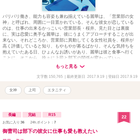
バリバリ働き、能力も容姿も兼ね揃えている麗華は、「営業部の女
神」と呼ばれ、周囲に一目置かれている。そんな彼女が恋している
のは、仕事の出来るかっこいい営業部長・桜井。見た目とは裏腹
に、実は恋愛に奥手な麗華は、彼にうまくアプローチすることが出
来ない。それどころか、営業部に異動してくる女性社員を、桜井が
高く評価していると知り、もやもやが募るばかり。そんな気持ちを
抱えていたある日、ひょんなお誘いがあり、麗華は彼と食事へ行く
ことに。そこから、徐々に上司と部下の関係が変わっていっ
て……。「あたしは魔法使い」にも登場した、麗華と桜井のじれじ
もっと見る
れラブストーリー。
文字数 150,765
| 最終更新日 2017.9.19
| 登録日 2017.9.19
女神
上司
エタニティ
長編
完結
R15
22
お気に入り:
36
24h.ポイント：
7
御曹司は部下の彼女に仕事も愛も教えたい