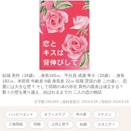
結城 美怜（24歳）…身長160㎝、平社員 成瀬 隼斗（33歳）…身長
182㎝、本部長 年齢差 9歳 身長差 22㎝ 役職 雲泥の差 この違い、恋
愛には大きな壁？ そして同期の卓の存在 異性の親友は成立する？
数々の壁を乗り越え、結ばれるまでの 二人の恋の物語
文字数 226,693
| 最終更新日 2024.9.28
| 登録日 2024.9.19
ハッピーエンド
オフィスラブ
年の差
イケメン
三角関係
同期
上司と部下
結婚
エタニティ