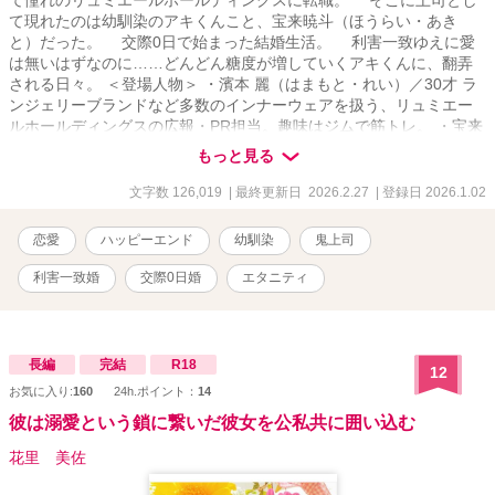
て憧れのリュミエールホールディングスに転職。 そこに上司とし
て現れたのは幼馴染のアキくんこと、宝来暁斗（ほうらい・あき
と）だった。 交際0日で始まった結婚生活。 利害一致ゆえに愛
は無いはずなのに……どんどん糖度が増していくアキくんに、翻弄
される日々。 ＜登場人物＞ ・濱本 麗（はまもと・れい）／30才 ラ
ンジェリーブランドなど多数のインナーウェアを扱う、リュミエー
ルホールディングスの広報・PR担当。趣味はジムで筋トレ。 ・宝来
暁斗（ほうらい・あきと）／30才 リュミエールホールディングスの
もっと見る
広報・マーケティング部、部長。社内では「鬼上司」と呼ばれてい
る。通称：アキくん。 ※この物語はフィクションです。実在の人
文字数 126,019
| 最終更新日 2026.2.27
| 登録日 2026.1.02
物・団体・出来事などとは一切関係ありません。 ※Rシーンなど直
接的な表現が出てくる場合は、タイトル横に※マークを入れていま
恋愛
ハッピーエンド
幼馴染
鬼上司
す。
利害一致婚
交際0日婚
エタニティ
長編
完結
R18
12
お気に入り:
160
24h.ポイント：
14
彼は溺愛という鎖に繋いだ彼女を公私共に囲い込む
花里 美佐