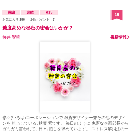
長編
完結
R15
16
お気に入り:
186
24h.ポイント：
7
糖度高めな秘密の密会はいかが？
桜井 響華
書籍情報
彩羽(いろは)コーポレーションで 雑貨デザイナー兼その他のデザイ
ンを 担当している､秋葉 紫です。 毎日のように 鬼畜な企画部長から
ガミガミ言われて､ 日々､癒しを求めています。 ストレス解消法の一