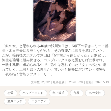
「鉄の女」と恐れられる40歳の浅川弥生は、5歳下の若きエリート部
長・木田亮介に反発しながらも、その有能さに焦りを感じていた。
だが、接待後のホテルで木田は「5年前から欲しかった」と豹変し、
弥生を強引に組み伏せる。コンプレックスさえ愛おしげに暴かれ、
一晩中執拗に求められる中で、弥生は忘れていた「女」の悦びに溺
れていく。上司と部下の理性が、甘い汗と情熱に溶けていく濃密な
一夜を描く官能ラブストーリー。
文字数 12,832
| 最終更新日 2026.5.20
| 登録日 2026.5.19
恋愛
ハッピーエンド
年下彼氏
部長
40代女性
濃厚エッチ
エタニティ