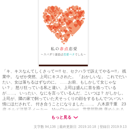
「キ、キスなんてしくさってー!! セ、セクハラで訴えてやるー!!」 残
業中。 なぜか突然、上司にキスされた。 「おかしいな。 これでだい
たい、女は落ちるはずなのに。 ……お前、もしかして女じゃな
い？」 怒り狂っている私と違い、上司は盛んに首を捻っている
が……。 いったい、なにを言っているんだ、こいつは？ がしかし。
上司が、隣の家で飼っていた犬そっくりの顔をするもんでついつい
情にほだされて。 付き合うことになりました……。 八木原千重 23
歳 チルド洋菓子メーカー MonChoupinet 営業部勤務 褒められる
ほどきれいな資料を作る、仕事できる子 ただし、つい感情的になり
もっと見る
すぎ さらには男女間のことに鈍い……？ × 京屋佑司 32歳 チルド洋
菓子メーカー MonChoupinet 営業部長 俺様京屋様 上層部にすら
文字数 94,136
| 最終更新日 2019.10.18
| 登録日 2019.9.13