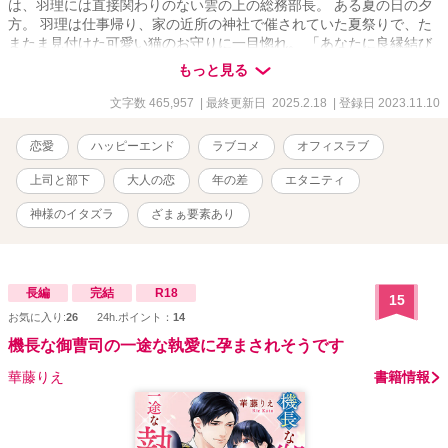
は、羽理には直接関わりのない雲の上の総務部長。 ある夏の日の夕
方。 羽理は仕事帰り、家の近所の神社で催されていた夏祭りで、た
またま見付けた可愛い猫のお守りに一目惚れ。 「あなたに良縁結び
ますニャ！」と書かれたパッケージを見て、軽い気持ちで「お願い
もっと見る
しますニャ！」と願掛けしたのだけれど――。 ※ちょっぴり不思議
な現代モノオフィスラブ！？ ※BL的な雰囲気がちらほら。 ※レーテ
文字数 465,957
| 最終更新日 2025.2.18
| 登録日 2023.11.10
ィングはお守り程度です。（本編はR15程度ですが、短編にR18があ
るため、設定はそちらにしてあります） （執筆期間：2022/06/25〜
恋愛
ハッピーエンド
ラブコメ
オフィスラブ
2025/01/27） --------------------- ○表紙絵は市瀬雪ちゃん
（https://x.com/yukiyukisnow7?
上司と部下
大人の恋
年の差
エタニティ
s=21&t=QMTHZgxLmWb6bE3RZSSmJA）に依頼しました♥（作品
シェア以外での無断転載など固くお断りします） ○公開後に加筆修正
神様のイタズラ
ざまぁ要素あり
する場合がございます。 ○素人が趣味で書いている無料小説です。ヒ
ーローとヒロインにはそれなりに思い入れがあります。どうか優し
い気持ちで見守ってやって下さい♥ ---------------------
長編
完結
R18
15
お気に入り:
26
24h.ポイント：
14
機長な御曹司の一途な執愛に孕まされそうです
華藤りえ
書籍情報