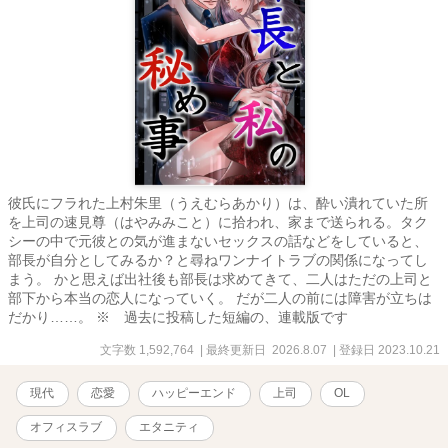
彼氏にフラれた上村朱里（うえむらあかり）は、酔い潰れていた所
を上司の速見尊（はやみみこと）に拾われ、家まで送られる。タク
シーの中で元彼との気が進まないセックスの話などをしていると、
部長が自分としてみるか？と尋ねワンナイトラブの関係になってし
まう。 かと思えば出社後も部長は求めてきて、二人はただの上司と
部下から本当の恋人になっていく。 だが二人の前には障害が立ちは
だかり……。 ※ 過去に投稿した短編の、連載版です
文字数 1,592,764
| 最終更新日 2026.8.07
| 登録日 2023.10.21
現代
恋愛
ハッピーエンド
上司
OL
オフィスラブ
エタニティ