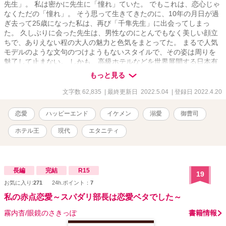
先生」。 私は密かに先生に「憧れ」ていた。 でもこれは、恋心じゃ
なくただの「憧れ」。 そう思って生きてきたのに、10年の月日が過
ぎ去って25歳になった私は、再び「千隼先生」に出会ってしまっ
た。 久しぶりに会った先生は、男性なのにとんでもなく美しい顔立
ちで、ありえない程の大人の魅力と色気をまとってた。 まるで人気
モデルのような文句のつけようもないスタイルで、その姿は周りを
魅了して止まない。 しかも、高級ホテルなどを世界展開する日本有
数の大企業「晴月グループ」の御曹司だったなんて… ウエディング
もっと見る
プランナーとして働く私と、一緒に仕事をしている仲間達との関
係、そして、家族の絆… 様々な人間関係の中で進んでいく新しい展
文字数 62,835
| 最終更新日 2022.5.04
| 登録日 2022.4.20
開は、毎日何が起こってるのかわからないくらい目まぐるしくて。
『僕達の再会は…本当の奇跡だ。里桜ちゃんとの出会いを僕は大切
恋愛
ハッピーエンド
イケメン
溺愛
御曹司
にしたいと思ってる』 「憧れ」のままの存在だったはずの先生との
再会。 気づけば「千隼先生」に偽装恋愛の相手を頼まれて… ねえ、
ホテル王
現代
エタニティ
この出会いに何か意味はあるの？ 本当に…「奇跡」なの？ それと
も… 晴月グループ LUNA BLUホテル東京ベイ 経営企画部長 晴月 千
隼(はづき ちはや) 30歳 × LUNA BLUホテル東京ベイ ウエディングプ
ランナー 優木 里桜(ゆうき りお) 25歳 うららかな春の到来と共に、
長編
完結
R15
19
今、2人の止まった時間がキラキラと鮮やかに動き出す。
お気に入り:
271
24h.ポイント：
7
私の赤点恋愛～スパダリ部長は恋愛ベタでした～
霧内杳/眼鏡のさきっぽ
書籍情報