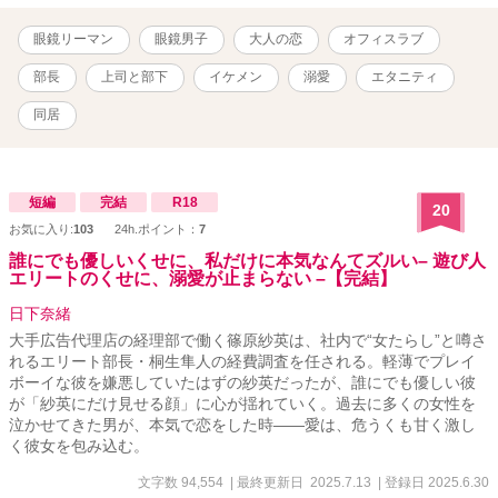
我が儘通しちゃう人 TLヒーローを地でいくスパダリ様 ただし、そこ
から外れると対応できない……？ TLヒロインからほど遠い、恋愛赤
眼鏡リーマン
眼鏡男子
大人の恋
オフィスラブ
点の私と、 スパダリ恋愛ベタ上司の付き合いは、うまくいくの
か……!? ***** 2019/09/11 連載開始
部長
上司と部下
イケメン
溺愛
エタニティ
同居
短編
完結
R18
20
お気に入り:
103
24h.ポイント：
7
誰にでも優しいくせに、私だけに本気なんてズルい– 遊び人
エリートのくせに、溺愛が止まらない –【完結】
日下奈緒
大手広告代理店の経理部で働く篠原紗英は、社内で“女たらし”と噂さ
れるエリート部長・桐生隼人の経費調査を任される。軽薄でプレイ
ボーイな彼を嫌悪していたはずの紗英だったが、誰にでも優しい彼
が「紗英にだけ見せる顔」に心が揺れていく。過去に多くの女性を
泣かせてきた男が、本気で恋をした時——愛は、危うくも甘く激し
く彼女を包み込む。
文字数 94,554
| 最終更新日 2025.7.13
| 登録日 2025.6.30