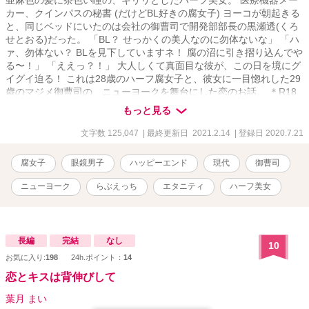
カー、クインパスの秘書 (だけどBL好きの腐女子) ヨーコが朝起きる
と、同じベッドにいたのは会社の御曹司で開発部部長の黒瀬透(くろ
せとおる)だった。 「BL？ せっかくの美人なのに勿体ないな」 「ハ
ァ、勿体ない？ BLを見下していますネ！ 腐の沼に引き摺り込んでや
る〜！」 「ええっ？！」 大人しくて真面目な彼が、この日を境にグ
イグイ迫る！ これは28歳のハーフ腐女子と、彼女に一目惚れした29
歳のマジメ御曹司の、ニューヨークを舞台にした恋のお話。 ＊R18
です。該当シーンのあるお話には＊が付きます。 ＊イラストはミカ
もっと見る
スケ様です。
文字数 125,047
| 最終更新日 2021.2.14
| 登録日 2020.7.21
腐女子
眼鏡男子
ハッピーエンド
現代
御曹司
ニューヨーク
らぶえっち
エタニティ
ハーフ美女
長編
完結
なし
10
お気に入り:
198
24h.ポイント：
14
恋とキスは背伸びして
葉月 まい