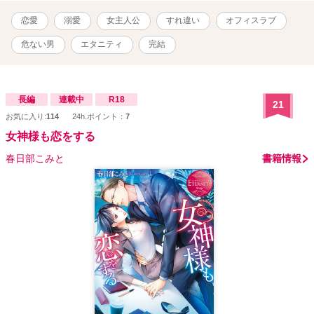
恋愛
溺愛
女主人公
すれ違い
オフィスラブ
危ない男
エタニティ
完結
長編
連載中
R18
21
お気に入り:
114
24h.ポイント：
7
女神様も恋をする
春日部こみと
書籍情報