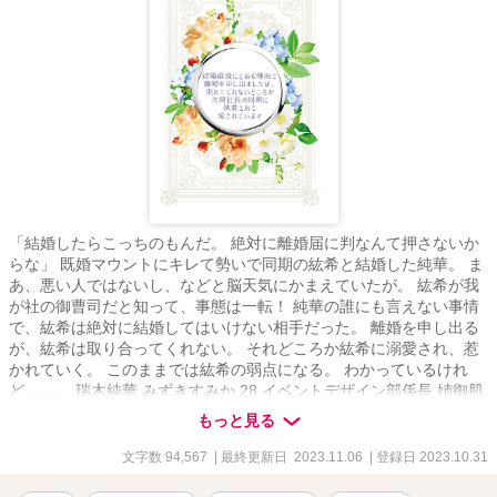
「結婚したらこっちのもんだ。 絶対に離婚届に判なんて押さないか
らな」 既婚マウントにキレて勢いで同期の紘希と結婚した純華。 ま
あ、悪い人ではないし、などと脳天気にかまえていたが。 紘希が我
が社の御曹司だと知って、事態は一転！ 純華の誰にも言えない事情
で、紘希は絶対に結婚してはいけない相手だった。 離婚を申し出る
が、紘希は取り合ってくれない。 それどころか紘希に溺愛され、惹
かれていく。 このままでは紘希の弱点になる。 わかっているけれ
ど……。 瑞木純華 みずきすみか 28 イベントデザイン部係長 姉御肌
で面倒見がいいのが、長所であり弱点 おかげで、いつも多数の仕事
もっと見る
を抱えがち 後輩女子からは慕われるが、男性とは縁がない 恋に関し
ては夢見がち × 矢崎紘希 やざきひろき 28 営業部課長 一般社員に擬
文字数 94,567
| 最終更新日 2023.11.06
| 登録日 2023.10.31
態してるが、会長は母方の祖父で次期社長 サバサバした爽やかくん
実体は押しが強くて粘着質 秘密を抱えたまま、あなたを好きになっ