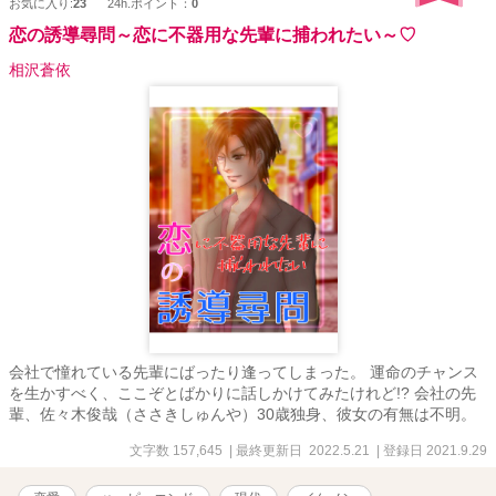
お気に入り:
23
24h.ポイント：
0
恋の誘導尋問～恋に不器用な先輩に捕われたい～♡
相沢蒼依
会社で憧れている先輩にばったり逢ってしまった。 運命のチャンス
を生かすべく、ここぞとばかりに話しかけてみたけれど!? 会社の先
輩、佐々木俊哉（ささきしゅんや）30歳独身、彼女の有無は不明。
文字数 157,645
| 最終更新日 2022.5.21
| 登録日 2021.9.29