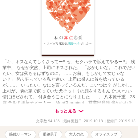
「キ、キスなんてしくさってー!! セ、セクハラで訴えてやるー!!」 残
業中。 なぜか突然、上司にキスされた。 「おかしいな。 これでだい
たい、女は落ちるはずなのに。 ……お前、もしかして女じゃな
い？」 怒り狂っている私と違い、上司は盛んに首を捻っている
が……。 いったい、なにを言っているんだ、こいつは？ がしかし。
上司が、隣の家で飼っていた犬そっくりの顔をするもんでついつい
情にほだされて。 付き合うことになりました……。 八木原千重 23
歳 チルド洋菓子メーカー MonChoupinet 営業部勤務 褒められる
ほどきれいな資料を作る、仕事できる子 ただし、つい感情的になり
もっと見る
すぎ さらには男女間のことに鈍い……？ × 京屋佑司 32歳 チルド洋
菓子メーカー MonChoupinet 営業部長 俺様京屋様 上層部にすら
文字数 94,136
| 最終更新日 2019.10.18
| 登録日 2019.9.13
我が儘通しちゃう人 TLヒーローを地でいくスパダリ様 ただし、そこ
から外れると対応できない……？ TLヒロインからほど遠い、恋愛赤
眼鏡リーマン
眼鏡男子
大人の恋
オフィスラブ
点の私と、 スパダリ恋愛ベタ上司の付き合いは、うまくいくの