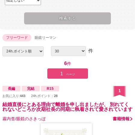
フリーワード
眼鏡リーマン
件
6
件
1
ページ
長編
完結
R15
1
お気に入り:
443
24h.ポイント：
28
結婚直後にとある理由で離婚を申し出ましたが、 別れてく
れないどころか次期社長の同期に執着されて愛されています
霧内杳/眼鏡のさきっぽ
書籍情報