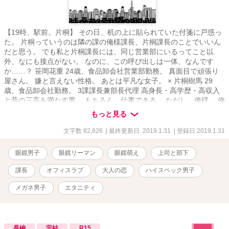
【19時、駅前。片桐】 その日、机の上に貼られていた付箋に戸惑っ
た。 片桐っていうのは隣の課の俺様課長、片桐課長のことでいいん
だと思う。 でも私と片桐課長には、同じ営業部にいるってこと以
外、なにも接点がない。 なのに、この呼び出しは一体、なんです
か……？ 笹岡花重 24歳、食品卸会社営業部勤務。 真面目で頑張り
屋さん。 嫌と言えない性格。 あとは平凡な女子。 × 片桐樹馬 29
歳、食品卸会社勤務。 3課課長兼部長代理 高身長・高学歴・高収入
と昔の三高を満たす男。 もちろん、仕事できる。 ただし、俺様。 俺
様片桐課長に振り回され、私はどうなっちゃうの……!?
もっと見る
文字数 82,826
| 最終更新日 2019.1.31
| 登録日 2019.1.31
眼鏡男子
眼鏡リーマン
眼鏡萌え
上司と部下
課長
オフィスラブ
大人の恋
ハイスペック男子
メガネ男子
エタニティ
長編
完結
R15