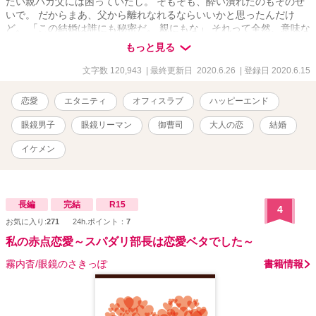
たい親バカ父には困っていたし。 そもそも、酔い潰れたのもそのせ
いで。 だからまあ、父から離れなれるならいいかと思ったんだけ
ど。 「この結婚は誰にも秘密だ。 親にもな」 それって全然、意味な
いんですけど―！ 美月翠 26歳 大手百貨店三和総務部総務課勤務 一
もっと見る
見、お嬢様風 でも中身はしっかり者 親バカな父とシスコンの兄に溺
愛されて育ってきた、苦労人 × 蔭木紘太朗 32歳 菱井三和ホールディ
文字数 120,943
| 最終更新日 2020.6.26
| 登録日 2020.6.15
ングスMD戦略推進室企画・開発担当課長 さらに御曹司 態度のでか
い、俺様 女性関係がお盛んとの噂 婚約者あり はじまった極秘結婚生
恋愛
エタニティ
オフィスラブ
ハッピーエンド
活、なんでこんなに愛されてるんですか……？ ***** 7:00、12:10、
20:10の1日3回更新
眼鏡男子
眼鏡リーマン
御曹司
大人の恋
結婚
イケメン
長編
完結
R15
4
お気に入り:
271
24h.ポイント：
7
私の赤点恋愛～スパダリ部長は恋愛ベタでした～
霧内杳/眼鏡のさきっぽ
書籍情報