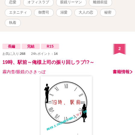
恋愛
オフィスラブ
眼鏡リーマン
離婚前提
ていいですか……？
エタニティ
御曹司
溺愛
大人の恋
秘密
執着
長編
完結
R15
2
お気に入り:
268
24h.ポイント：
14
19時、駅前～俺様上司の振り回しラブ!?～
霧内杳/眼鏡のさきっぽ
書籍情報