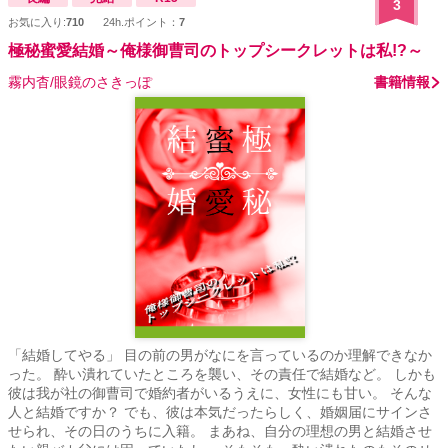
3
お気に入り:
710
24h.ポイント：
7
極秘蜜愛結婚～俺様御曹司のトップシークレットは私!?～
霧内杳/眼鏡のさきっぽ
書籍情報
「結婚してやる」 目の前の男がなにを言っているのか理解できなか
った。 酔い潰れていたところを襲い、その責任で結婚など。 しかも
彼は我が社の御曹司で婚約者がいるうえに、女性にも甘い。 そんな
人と結婚ですか？ でも、彼は本気だったらしく、婚姻届にサインさ
せられ、その日のうちに入籍。 まあね、自分の理想の男と結婚させ