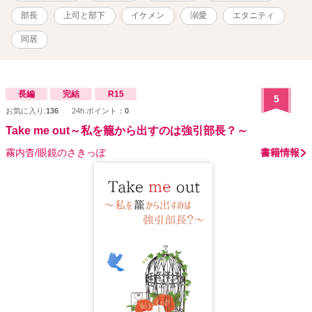
か……!? ***** 2019/09/11 連載開始
部長
上司と部下
イケメン
溺愛
エタニティ
同居
長編
完結
R15
5
お気に入り:
136
24h.ポイント：
0
Take me out～私を籠から出すのは強引部長？～
霧内杳/眼鏡のさきっぽ
書籍情報