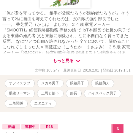
「俺が君を守ってやる。 相手が父親だろうが婚約者だろうが」 そう
言って私に自由を与えてくれたのは、父の敵の強引部長でした
――。 香芝愛乃（かしば よしの） ２４歳 家電メーカー
『SMOOTH』経営戦略部勤務 専務の娘 で IoT本部長で社長の息子で
ある東藤の婚約者 父と東藤に溺愛され、なに不自由なく育ってきた
反面、 なにひとつ自由が許されなかった 全てにおいて、諦めること
になれてしまった人 × 高鷹征史（こうたか まさふみ） ３５歳 家電
メーカー『SMOOTH』経営戦略部部長 銀縁ボストン眼鏡をかける、
人形のようにきれいな人 ただし、中身は俺様 革新的で社内の改革を
もっと見る
もくろむ 保守的な愛乃の父とは敵対している 口、悪い 態度、でかい
でも自分に正直な、真っ直ぐな男 × 東藤春熙（とうどう はるき）
文字数 103,247
| 最終更新日 2019.2.01
| 登録日 2019.1.31
２８歳 家電メーカー『SMOOTH』IoT本部長 社長の息子で次期社長
愛乃の婚約者 親の七光りもあるが、仕事は基本、できる人 優しい。
オフィスラブ
メガネ男子
眼鏡男子
眼鏡萌え
優しすぎて、親のプレッシャーが重荷 愛乃を過剰なまでに溺愛して
いる 実は……？？ スイートな婚約者とビターな上司。 愛乃が選ぶの
眼鏡リーマン
上司と部下
部長
ハイスペック男子
は、どっち……？
三角関係
エタニティ
長編
連載中
R18
6