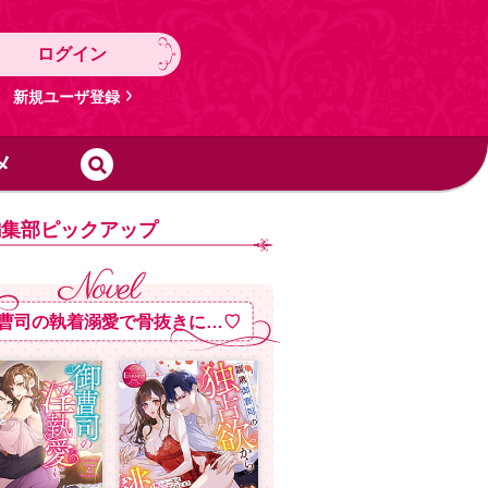
ログイン
新規ユーザ登録
メ
編集部ピックアップ
曹司の執着溺愛で骨抜きに…♡