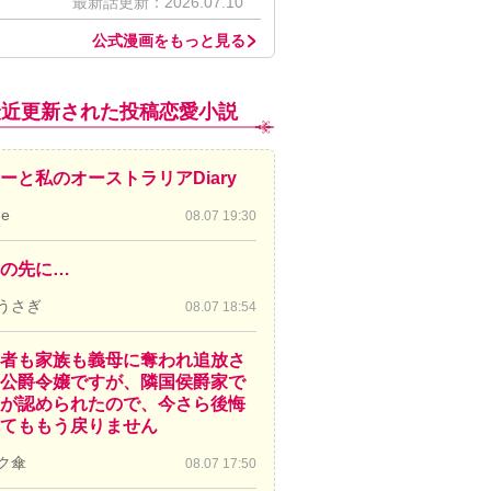
最新話更新：2026.07.10
公式漫画をもっと見る
最近更新された投稿恋愛小説
ーと私のオーストラリアDiary
de
08.07 19:30
の先に…
うさぎ
08.07 18:54
者も家族も義母に奪われ追放さ
公爵令嬢ですが、隣国侯爵家で
が認められたので、今さら後悔
てももう戻りません
ク傘
08.07 17:50