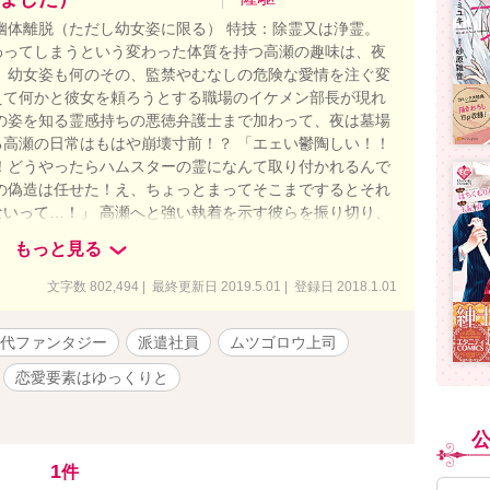
幽体離脱（ただし幼女姿に限る） 特技：除霊又は浄霊。
わってしまうという変わった体質を持つ高瀬の趣味は、夜
、幼女姿も何のその、監禁やむなしの危険な愛情を注ぐ変
えて何かと彼女を頼ろうとする職場のイケメン部長が現れ
の姿を知る霊感持ちの悪徳弁護士まで加わって、夜は墓場
高瀬の日常はもはや崩壊寸前！？ 「エェい鬱陶しい！！
！どうやったらハムスターの霊になんて取り付かれるんで
の偽造は任せた！え、ちょっとまってそこまでするとそれ
いって…！」 高瀬へと強い執着を示す彼らを振り切り、
続けられるのか・・・！？ そして自由な高瀬の心を射止め
もっと見る
アス、オカルトラブコメディ。
文字数 802,494 | 最終更新日 2019.5.01 | 登録日 2018.1.01
代ファンタジー
派遣社員
ムツゴロウ上司
恋愛要素はゆっくりと
1
件