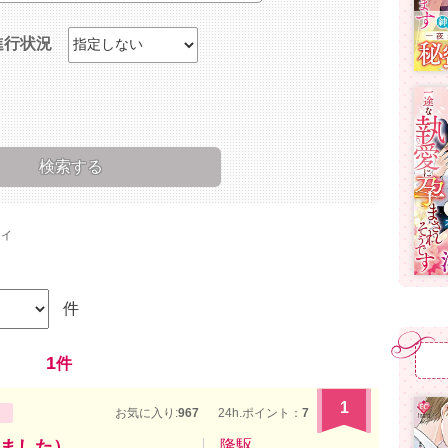
進行状況
ィ
件
1
件
1
お気に入り:
967
24h.ポイント：
7
ました）
隆駆