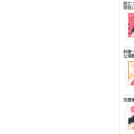
死亡
羽目
利害
な溺
完璧