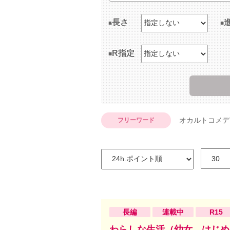
長さ
R指定
オカルトコメデ
フリーワード
長編
連載中
R15
わらしな生活（幼女、はじめ