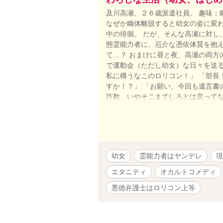
及川高瀬、２６歳派遣社員。 趣味：
なぜか幽体離脱すると幼女の姿に変
中の徘徊。 だが、そんな高瀬に対し
態霊能力者に、厄介な憑依体質を抱
て…？ おまけに昼と夜、高瀬の両方
で運動会（ただし幼女）な日々を送る
私に構うなこのロリコン！」 「部長
すか！？」 「お願い、今回も遺言書
詐欺…いやそこまでしろとは言ってな
高瀬は自由で”わらしな生活”を送り
るのは３人のうち誰だ！！ 時々シリ
幼女
霊能力者はヤンデレ
現
エタニティ
オカルトコメディ
悪徳弁護士はロリコン上等