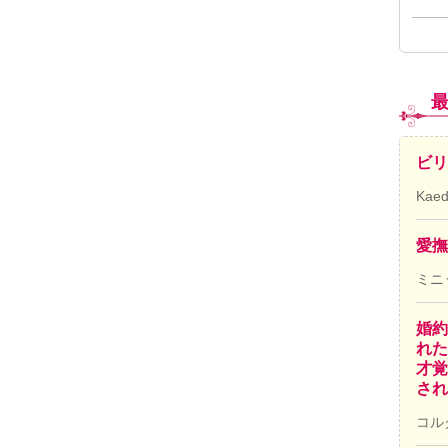
ビリ
Kae
愛撫
ミニ
婚約
れた
才覚
され
コル