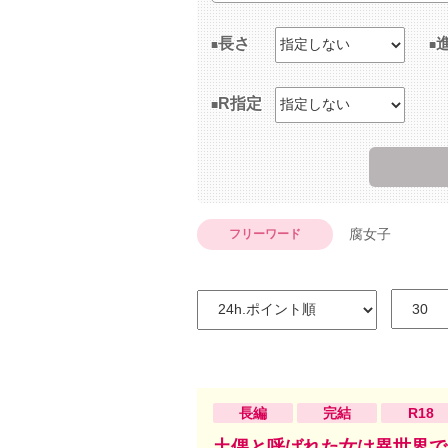
長さ
R指定
腐女子
フリーワード
長編
完結
R18
土偶と呼ばれた女は異世界で