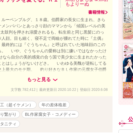
もよりーぬ
書籍情報
ルーベンブルグ、１８歳。伯爵家の長女に生まれ、きら
ケメンパパンとあっさり顔のママンから「傾国レベルの美
)と太鼓判を押され溺愛されるも、転生前と同じ黒髪にのっ
本人顔。目も細く、寝不足で両瞼が腫れてた時に『土偶』
、最終的には『ぐうちゃん』と呼ばれていた地味顔のこの
る。 いや、ぐうちゃんの愛称は別に嫌いではなかったけ
せなら自分の美的感覚の合う国で美少女に生まれたかった
ことはしょうがないけどさ。 いわゆる美醜が逆転してる
史上最大のモテ期。 釣り好きなＢＬ作家の元腐女子伯爵
２歳の不憫系な騎士団隊長との恋物語。 【本編完結】追加
もっと見る
ったＲ18部分と新婚生活含めた番外編を連載中です。（33
ん完結してるので、34話でググっと話が巻き戻っておりま
文字数 782,412 | 最終更新日 2020.10.22 | 登録日 2020.6.08
願います） 本編読んでる方は34話からどうぞ。読んでな
から読まれた方がキャラが分かりやすいかと思います。宜
工（超イケメン）
年の差体格差
_ _)m ムーンライトとエブリスタにも掲載しております。
り繋がり
BL作家腐女子・コメディー
タニティ