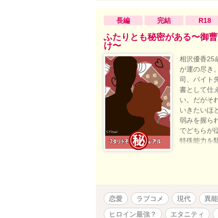
長編
完結
R18
ふたりとも秘密がある〜御曹
け〜
相沢優香2
が運の尽き
司、バイト
書として仕
い。だがそ
いきたいほ
弱みを握ら
でどちらが
特殊能力を
のサクセス
＊R18は予
恋愛
ラブコメ
現代
異能
ヒロイン最強？
エタニティ