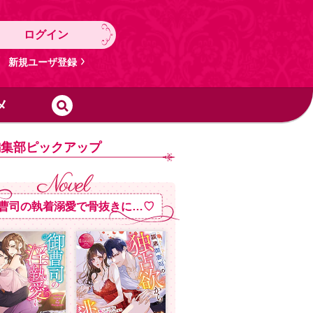
ログイン
新規ユーザ登録
メ
編集部ピックアップ
曹司の執着溺愛で骨抜きに…♡