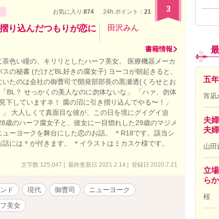
3
お気に入り:
874
24h.ポイント：
21
摺り込んだつもりが恋に
田沢みん
書籍情報
に茶色い瞳の、キリリとしたハーフ美女。 医療機器メーカ
スの秘書 (だけどBL好きの腐女子) ヨーコが朝起きると、
五年
にいたのは会社の御曹司で開発部部長の黒瀬透(くろせとお
 「BL？ せっかくの美人なのに勿体ないな」 「ハァ、勿体
宵凪
を見下していますネ！ 腐の沼に引き摺り込んでやる〜！」
！」 大人しくて真面目な彼が、この日を境にグイグイ迫
夫婦
28歳のハーフ腐女子と、彼女に一目惚れした29歳のマジメ
夫婦
ニューヨークを舞台にした恋のお話。 ＊R18です。該当シ
お話には＊が付きます。 ＊イラストはミカスケ様です。
山田
文字数 125,047 | 最終更新日 2021.2.14 | 登録日 2020.7.21
立場
ら
ンド
現代
御曹司
ニューヨーク
桜
フ美女