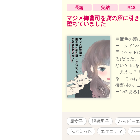
長編
完結
R18
マジメ御曹司を腐の沼に引き
堕ちていました
亜麻色の髪
ー、クインパ
同じベッド
る)だった。
ない？ BL
「ええっ？
る！ これは
御曹司の、
ーンのある
腐女子
眼鏡男子
ハッピーエ
らぶえっち
エタニティ
ハー