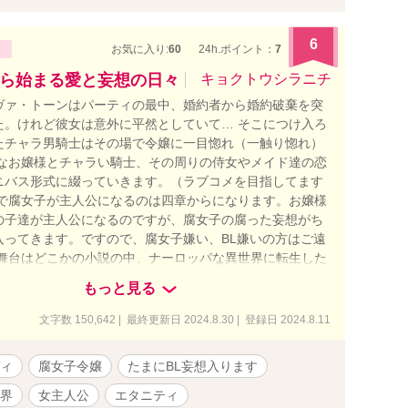
6
お気に入り:
60
24h.ポイント：
7
ら始まる愛と妄想の日々
キョクトウシラニチ
ヴァ・トーンはパーティの最中、婚約者から婚約破棄を突
た。けれど彼女は意外に平然としていて… そこにつけ入ろ
たチャラ男騎士はその場で令嬢に一目惚れ（一触り惚れ）
子なお嬢様とチャラい騎士、その周りの侍女やメイド達の恋
ニバス形式に綴っていきます。（ラブコメを目指してます
ので腐女子が主人公になるのは四章からになります。お嬢様
の子達が主人公になるのですが、腐女子の腐った妄想がち
入ってきます。ですので、腐女子嫌い、BL嫌いの方はご遠
 舞台はどこかの小説の中、ナーロッパな異世界に転生した
りの人々のエロロマンスですｗ 一章は侍女のラウラ 二章は
もっと見る
 三章は悪役令嬢ナンシー 四章は白豚転生令嬢エヴァ BL
デレ・執着系・無表情・ドS・チャラ男・腐女子の要素が
文字数 150,642 | 最終更新日 2024.8.30 | 登録日 2024.8.11
基本的に女子はチョロインです。男子はややこしいのばか
コメディにしたいのですが、腐女子要素でもうコメディか
ィ
腐女子令嬢
たまにBL妄想入ります
こちらはムーンライトノベル様にて連載してました過去作で
界
女主人公
エタニティ