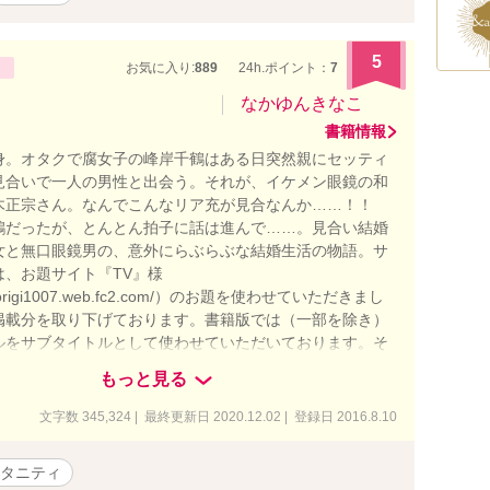
5
お気に入り:
889
24h.ポイント：
7
なかゆんきなこ
書籍情報
身。オタクで腐女子の峰岸千鶴はある日突然親にセッティ
見合いで一人の男性と出会う。それが、イケメン眼鏡の和
木正宗さん。なんでこんなリア充が見合なんか……！！
鶴だったが、とんとん拍子に話は進んで……。見合い結婚
女と無口眼鏡男の、意外にらぶらぶな結婚生活の物語。サ
は、お題サイト『TV』様
yadorigi1007.web.fc2.com/）のお題を使わせていただきまし
掲載分を取り下げております。書籍版では（一部を除き）
ルをサブタイトルとして使わせていただいております。そ
サイト管理人様にはお許しをいただいております。※
もっと見る
文字数 345,324 | 最終更新日 2020.12.02 | 登録日 2016.8.10
タニティ