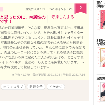
死亡
羽目
2
お気に入り:
161
24h.ポイント：
28
と思ったのに、M属性の
寺原しんまる
です！
覚めた西浦瑠璃子。そんな時、勤務先の東京本社に浮田卓
田課長は流行のイケオジで、自分のBL推しキャラクター
はBL世界のモブに徹しようと、課長に纏わり付く女子社
利害
ら浮田課長はその男前な性格の瑠璃子にある秘めた感情を
な溺
性。理想の女王様を探していた。そんな時に部下である瑠璃
れ、尚且つヒーロー的に自分を助けてくれる瑠璃子に理想
グハグな思いを内に秘めた二人が繰り広げる、どこかすれ
ライトノベルズ、魔法のＩらんどにも掲載しています。 ～
のを大幅改稿して投稿しています～
文字数 41,970 | 最終更新日 2021.8.16 | 登録日 2021.7.16
完璧
オフィスラブ
眼鏡女子
イケオジ