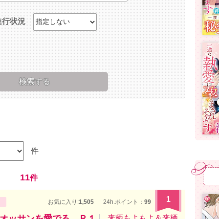
進行状況
件
11
件
1
お気に入り:
1,505
24h.ポイント：
99
オッサンを愛でる。Ｒ１
来栖もよもよ＆来栖