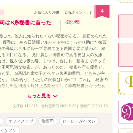
4
お気に入り:
448
24h.ポイント：
7
司はS系秘書に首った
樹沙都
5歳には、他人に知られたくない秘密がある。 見初められた
。 優香は、ある日清掃アルバイト中にうっかり助けた御曹
先の高級ホテルグループ専務である西園寺要に請われ、秘
える羽目になる。 見目麗しい御曹司である要は大の女嫌
れは、世を偲ぶ仮の姿。じつは、要にも、墓場まで持って
ど不可思議な秘密、が、あったのだ。 秘密を守る優香と、
れた要。 S系隠れ腐女子とヘタレ腹黒御曹司。どちらが主
従か。 絡み合う、ふたりの関係はいかに？ これは、秘密の
駆使し出世街道を駆け上る期せずして専務秘書となった女
ストーリー——ではなくて、ラブコメでしたすみません。
もっと見る
告なしで入ります。
文字数 112,875 | 最終更新日 2021.9.22 | 登録日 2020.1.18
オフィスラブ
御曹司
ヒーローがヘタレ
イケメン