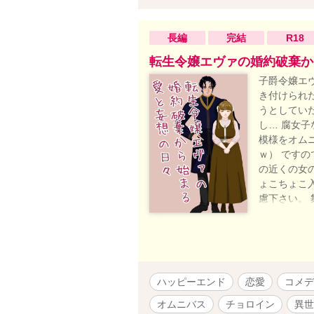
長編
完結
R18
転生令嬢エヴァの婚約破棄か
子爵令嬢エ
き付けられ
うとしてい
し… 腐女
模様をオム
ｗ） です
の近くの女
ょこちょこ
慮下さい。
腐女子と周
メイドのアナ
妄想・ヤン
あります。
りです。 
ハッピーエンド
恋愛
コメデ
な…とｗ 
す。
オムニバス
チョロイン
異世