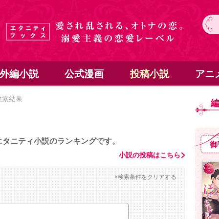
外編小説
公式漫画
投稿小説
アニ
検索結果
エタニティ小説のランキングです。
御
小説の投稿はこちら
×検索条件をクリアする