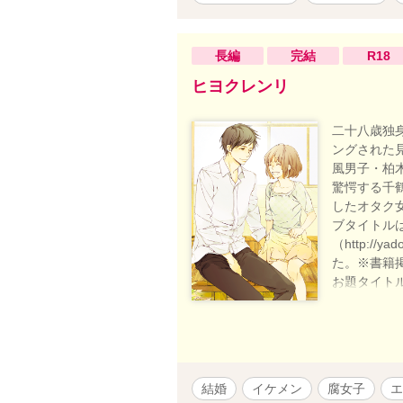
長編
完結
R18
ヒヨクレンリ
二十八歳独
ングされた
風男子・柏
驚愕する千
したオタク
ブタイトル
（http://
た。※書籍
お題タイト
の旨、お題
結婚
イケメン
腐女子
エ