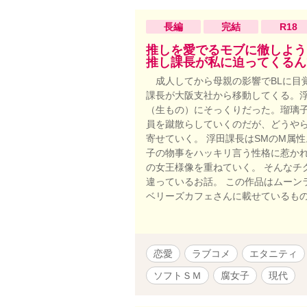
長編
完結
R18
推しを愛でるモブに徹しよう
推し課長が私に迫ってくるん
成人してから母親の影響でBLに目
課長が大阪支社から移動してくる。浮
（生もの）にそっくりだった。瑠璃子
員を蹴散らしていくのだが、どうや
寄せていく。 浮田課長はSMのM属
子の物事をハッキリ言う性格に惹か
の女王様像を重ねていく。 そんなチ
違っているお話。 この作品はムーン
ベリーズカフェさんに載せているも
恋愛
ラブコメ
エタニティ
ソフトＳＭ
腐女子
現代