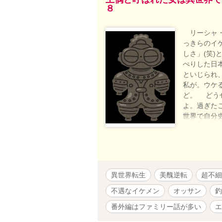
８
リーシャ・
っきらのイ
しさ」(笑
ぺりした日
といじられ
私が。ウケ
ど。 どう
よ。過ぎた
世界で自分
令嬢と、３
予定のなか
話でいった
すがご了承
い方は１話
異世界転生
美醜逆転
超不細
しければm(
不遇なイケメン
オッサン
釣
番外編はファミリー話が多い
エ