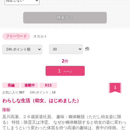
フリーワード
オカルト
件
2
件
1
ページ
長編
連載中
R15
1
お気に入り:
967
24h.ポイント：
14
わらしな生活（幼女、はじめました）
隆駆
及川高瀬、２６歳派遣社員。 趣味：幽体離脱（ただし幼女姿に限
る） 特技：除霊又は浄霊。 なぜか幽体離脱すると幼女の姿に変わっ
てしまうという変わった体質を持つ高瀬の趣味は、夜中の徘徊。 だ