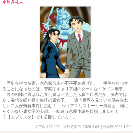
水無月礼人
歴史を持つ名家、木条家当主が不審死を遂げた。 事件を担当す
ることになったのは、警察庁キャリア組のクールなイケメン刑事。
彼の相棒に選ばれた女刑事は一見したら真面目系だが、脳内では
ＢＬ妄想を繰り返す生粋の腐女子。 違う世界を見ている噛み合わ
ない二人が難解事件に挑む！ シリアスなストーリー展開と、場に
そぐわない腐女子の妄想。一味違う恋愛小説を目指しました！
※【エブリスタ】でも公開しています。
文字数 143,498
| 最終更新日 2026.4.04
| 登録日 2026.1.30