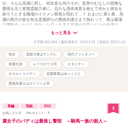
が、そんな高瀬に対し、幼女姿も何のその、監禁やむなしの危険な
愛情を注ぐ変態霊能力者に、厄介な憑依体質を抱えて何かと彼女を
頼ろうとする職場のイケメン部長が現れて…？ おまけに昼と夜、高
瀬の両方の姿を知る霊感持ちの悪徳弁護士まで加わって、夜は墓場
で運動会（ただし幼女）な日々を送る高瀬の日常はもはや崩壊寸
前！？ 「エェい鬱陶しい！！私に構うなこのロリコン！」 「部長！
もっと見る
どうやったらハムスターの霊になんて取り付かれるんですか！？」
「お願い、今回も遺言書の偽造は任せた！え、ちょっとまってそこ
文字数 802,494
| 最終更新日 2019.5.01
| 登録日 2018.1.01
までするとそれ詐欺…いやそこまでしろとは言ってないって…！」
高瀬へと強い執着を示す彼らを振り切り、高瀬は自由で”わらしな生
幼女
霊能力者はヤンデレ
現代ファンタジー
活”を送り続けられるのか・・・！？ そして自由な高瀬の心を射止め
るのは３人のうち誰だ！！ 時々シリアス、オカルトラブコメディ。
派遣社員
ムツゴロウ上司
エタニティ
オカルトコメディ
恋愛要素はゆっくりと
悪徳弁護士はロリコン上等
長編
完結
R15
2
お気に入り:
3
24h.ポイント：
7
腐女子のバディは最推し警部 ～騎馬一族の殺人～