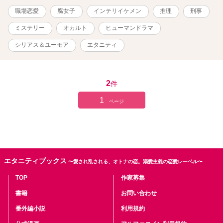
職場恋愛
腐女子
インテリイケメン
推理
刑事
ミステリー
オカルト
ヒューマンドラマ
シリアス＆ユーモア
エタニティ
2
件
1
ページ
エタニティブックス
〜愛され乱される、オトナの恋。溺愛主義の恋愛レーベル〜
TOP
作家募集
書籍
お問い合わせ
番外編小説
利用規約