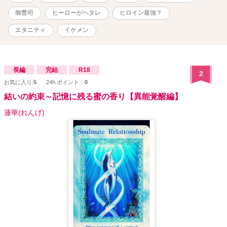
御曹司
ヒーローがヘタレ
ヒロイン最強？
エタニティ
イケメン
長編
完結
R18
2
お気に入り:
5
24h.ポイント：
0
結いの約束～記憶に残る蜜の香り【異能覚醒編】
蓮華(れんげ)