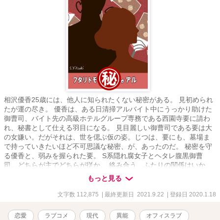
相沢優香25歳には、他人に知られたくない秘密がある。 見初められ
たが運の尽き。 優香は、ある日清掃アルバイト中にうっかり助けた
御曹司、バイト先の高級ホテルグループ専務である西園寺要に請わ
れ、秘書として仕える羽目になる。 見目麗しい御曹司である要は大
の女嫌い。だがそれは、世を偲ぶ仮の姿。じつは、要にも、墓場ま
で持っていきたいほど不可思議な秘密、が、あったのだ。 秘密を守
る優香と、弱みを握られた要。 S系隠れ腐女子とヘタレ腹黒御曹
司。どちらが主でどちらが従か。 絡み合う、ふたりの関係はいか
に？ これは、秘密の特殊能力を駆使し出世街道を駆け上る期せずし
もっと見る
て専務秘書となった女のサクセスストーリー——ではなくて、ラブ
コメでしたすみません。 ＊R18は予告なしで入ります。
文字数 112,875
| 最終更新日 2021.9.22
| 登録日 2020.1.18
恋愛
ラブコメ
現代
異能
オフィスラブ