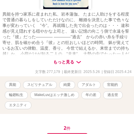
異能を持つ家系に産まれた私、岩本蓮伽。 たまに人助けをする程度
で普通の暮らしをしていただけなのに、 離婚を決意した事で色々な
事が変わっていく ”今”。 再就職した先で出会ったのは・・・ 違和
感が見え隠れする穏やかな上司と、 遠い記憶の向こう側で永遠を誓
った『彼』だった―――― ――――”過去” からの赤い糸を手繰り
寄せ、肌を確かめ合う『彼』との狂おしいほどの時間。 躰が覚えて
いるお互いの律動、温度、香り。 今世で結えるか、来世までの持ち
越しか。 小指だけが知る二人の ”未来”。 大勢の中でたった一人だ
け、温かい光に包まれて佇んでいた彼。 見つめ合った瞬間、懐かし
もっと見る
い記憶が蘇る・・・ 一人で娘を育て生きていこうと決めた私に、 突
然舞い降りた【最後の恋】。 遥かな時空を超えて来た赤い糸。 先に
文字数 277,179
| 最終更新日 2025.5.26
| 登録日 2025.4.24
あるのは―――― 『今世での結い』か『来世までの別離』か。
異能
スピリチュアル
純愛
アダルト
官能的
輪廻転生
MakeLuvはエッチ激しめ
年の差
過去世
エタニティ
2
件