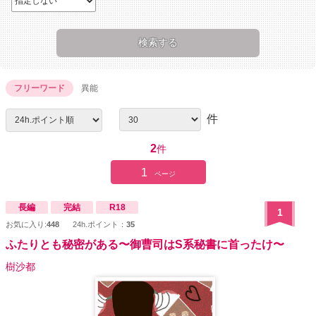
フリーワード
異能
件
2
件
1
ページ
長編
完結
R18
1
お気に入り:
448
24h.ポイント：
35
ふたりとも秘密がある〜御曹司はS系秘書に首ったけ〜
樹沙都