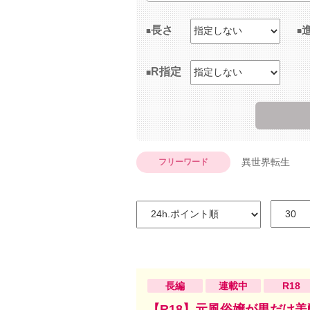
長さ
R指定
異世界転生
フリーワード
長編
連載中
R18
【R18】元風俗嬢が男だけ