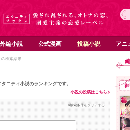
外編小説
公式漫画
投稿小説
アニ
生の検索結果
エタニティ小説のランキングです。
御
小説の投稿はこちら
×検索条件をクリアする