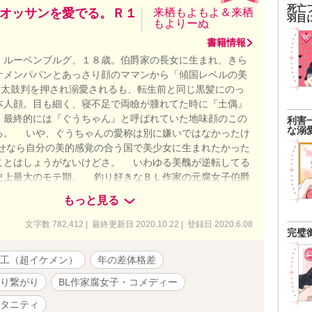
死亡
オッサンを愛でる。Ｒ１
来栖もよもよ＆来栖
羽目
もよりーぬ
書籍情報
ルーベンブルグ、１８歳。伯爵家の長女に生まれ、きら
ケメンパパンとあっさり顔のママンから「傾国レベルの美
)と太鼓判を押され溺愛されるも、転生前と同じ黒髪にのっ
本人顔。目も細く、寝不足で両瞼が腫れてた時に『土偶』
、最終的には『ぐうちゃん』と呼ばれていた地味顔のこの
利害
な溺
る。 いや、ぐうちゃんの愛称は別に嫌いではなかったけ
せなら自分の美的感覚の合う国で美少女に生まれたかった
ことはしょうがないけどさ。 いわゆる美醜が逆転してる
史上最大のモテ期。 釣り好きなＢＬ作家の元腐女子伯爵
２歳の不憫系な騎士団隊長との恋物語。 【本編完結】追加
もっと見る
ったＲ18部分と新婚生活含めた番外編を連載中です。（33
ん完結してるので、34話でググっと話が巻き戻っておりま
文字数 782,412 | 最終更新日 2020.10.22 | 登録日 2020.6.08
完璧
願います） 本編読んでる方は34話からどうぞ。読んでな
から読まれた方がキャラが分かりやすいかと思います。宜
工（超イケメン）
年の差体格差
_ _)m ムーンライトとエブリスタにも掲載しております。
り繋がり
BL作家腐女子・コメディー
タニティ