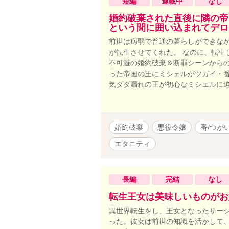
短編
連載中
なし
婚約破棄された直後に隣の帝
という間に囲い込まれてデロ
前世は病弱で普通の暮らしができな
が転生させてくれた。 なのに、転生
不可避の婚約破棄＆断罪シーンからの
った帝国の王にミシェルがツガイ・番
気ダダ漏れの王が初心なミシェルに
婚約破棄
悪役令嬢
番/つが
エタニティ
長編
完結
なし
転生王女は美味しいものがお
異世界転生をし、王女となったサー
った。彼女は前世の知識を活かして、