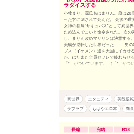
ラダイスする
小牧まり、源氏名はまりん。歳は28
った客に刺されて死んだ。 死後の世
女神の眷属”サキュバス”として異世
ため込んでこいと命令された。 次の
し、まりん改めマリリンは決意する。
美醜が逆転した世界だった！ 男の
ブス（イケメン）達を天国にイカせる
か、はたまた全員セフレで終わらせ
「*」がついています。 （「*」がつ
ンライトノベルさんにも掲載してます
異世界
エタニティ
美醜逆転
ラブラブ
もはやエロ本
肉食
長編
完結
R18