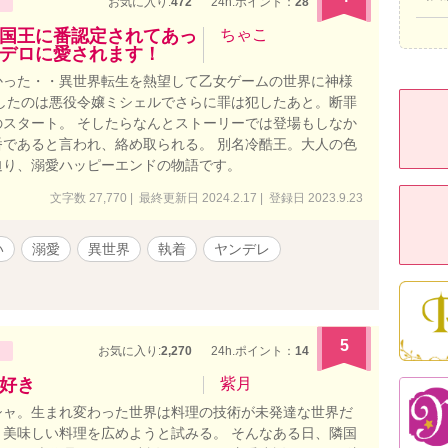
お気に入り:
472
24h.ポイント：
28
国王に番認定されてあっ
ちゃこ
デロに愛されます！
かった・・異世界転生を熱望して乙女ゲームの世界に神様
したのは悪役令嬢ミシェルでさらに罪は犯したあと。断罪
スタート。 そしたらなんとストーリーでは登場もしなか
であると言われ、絡め取られる。 別名冷酷王。大人の色
迫り、溺愛ハッピーエンドの物語です。
文字数 27,770 | 最終更新日 2024.2.17 | 登録日 2023.9.23
い
溺愛
異世界
執着
ヤンデレ
5
お気に入り:
2,270
24h.ポイント：
14
好き
紫月
シャ。生まれ変わった世界は料理の技術が未発達な世界だ
美味しい料理を広めようと試みる。 そんなある日、隣国