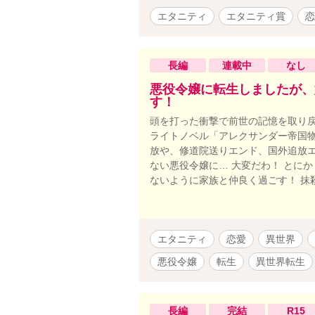
エタニティ
エタニティ賞
恋
長編
連載中
なし
悪役令嬢に転生しましたが、
す！
頭を打った衝撃で前世の記憶を取り戻
ライトノベル「アレクサンダー帝国物
放や、修道院送りエンド、国外追放
ない悪役令嬢に… 大変だわ！ とに
ないように家族と仲良く過ごす！ 抹
エタニティ
恋愛
異世界
悪役令嬢
転生
異世界転生
長編
完結
R15