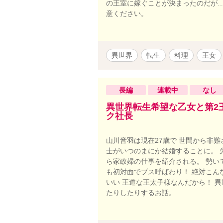
の王室に嫁ぐことが決まったのだが…
意ください。
異世界
転生
料理
王女
長編
連載中
なし
異世界転生希望な乙女と第2
ク社長
山川音羽は現在27歳で 世間から非
士がいつのまにか結婚することに。 
ら家政婦の仕事を紹介される。 勢い
も初対面でブス呼ばわり！ 絶対こん
いい 王道な王太子様なんだから！ 
たりしたりするお話。