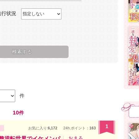
進行状況
件
10
件
1
お気に入り:
6,172
24h.ポイント：
163
美醜逆転世界でイケメンパ
おまろ