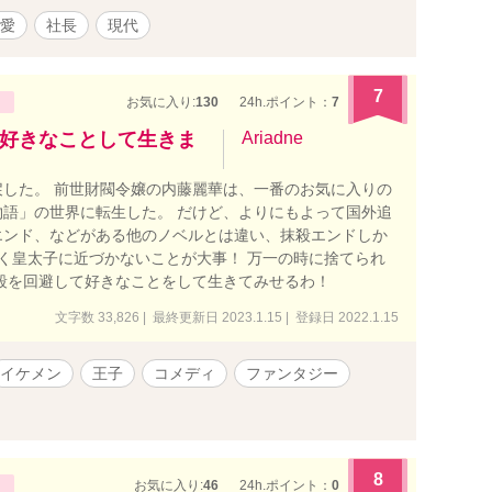
愛
社長
現代
7
お気に入り:
130
24h.ポイント：
7
好きなことして生きま
Ariadne
した。 前世財閥令嬢の内藤麗華は、一番のお気に入りの
語」の世界に転生した。 だけど、よりにもよって国外追
エンド、などがある他のノベルとは違い、抹殺エンドしか
かく皇太子に近づかないことが大事！ 万一の時に捨てられ
殺を回避して好きなことをして生きてみせるわ！
文字数 33,826 | 最終更新日 2023.1.15 | 登録日 2022.1.15
イケメン
王子
コメディ
ファンタジー
8
お気に入り:
46
24h.ポイント：
0