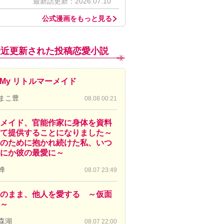
最新話更新：2026.07.10
公式漫画をもっと見る
最近更新された投稿恋愛小説
! My リトルマーメイド
まこ豊
08.08 00:21
メイド、官能作家に身体を資料
て提供することになりました～
のために抱かれ続けた私、いつ
にか彼の最愛に～
蜂
08.07 23:49
のまま、他人を愛する ～仮面
～
森湖
08.07 22:00