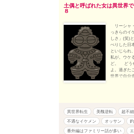
土偶と呼ばれた女は異世界で
８
リーシャ・
っきらのイ
しさ」(笑
ぺりした日
といじられ
私が。ウケ
ど。 どう
よ。過ぎた
世界で自分
令嬢と、３
予定のなか
話でいった
すがご了承
い方は１話
異世界転生
美醜逆転
超不細
しければm(
不遇なイケメン
オッサン
釣
番外編はファミリー話が多い
エ