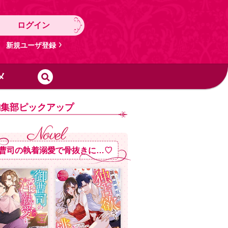
ログイン
新規ユーザ登録
メ
編集部ピックアップ
曹司の執着溺愛で骨抜きに…♡