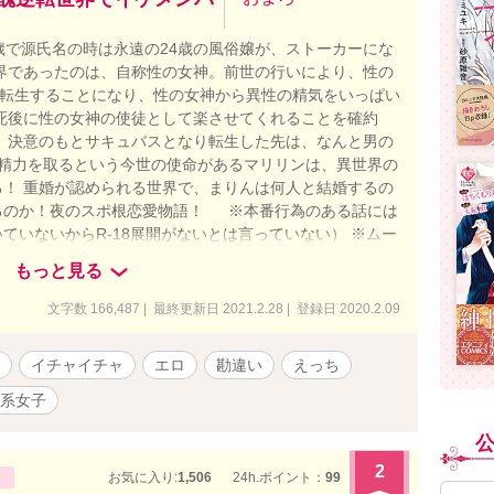
歳で源氏名の時は永遠の24歳の風俗嬢が、ストーカーにな
界であったのは、自称性の女神。前世の行いにより、性の
界転生することになり、性の女神から異性の精気をいっぱい
死後に性の女神の使徒として楽させてくれることを確約
 決意のもとサキュバスとなり転生した先は、なんと男の
精力を取るという今世の使命があるマリリンは、異世界の
！ 重婚が認められる世界で、まりんは何人と結婚するの
るのか！夜のスポ根恋愛物語！ ※本番行為のある話には
いていないからR-18展開がないとは言っていない） ※ムー
。 エロ度：★★★★★
もっと見る
文字数 166,487 | 最終更新日 2021.2.28 | 登録日 2020.2.09
イチャイチャ
エロ
勘違い
えっち
系女子
2
お気に入り:
1,506
24h.ポイント：
99