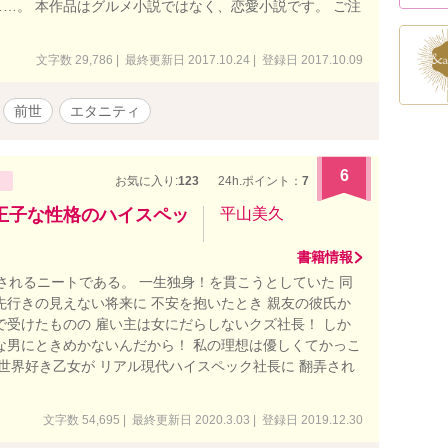
…。 本作品はグルメ小説ではなく、恋愛小説です。 ご注
文字数 29,786 | 最終更新日 2017.10.24 | 登録日 2017.10.09
前世
エタニティ
6
お気に入り:
123
24h.ポイント：
7
王子な性格のハイスペッ
平山美久
書籍情報
難されるニートである。 一生独身！を貫こうとしていた 同
先行きの見えない将来に 不安を抱いたとき 親友の彼氏か
で受けたものの 雇い主は女にだらしないクズ社長！ しか
な男にときめかないんだから！ 私の理想は優しくてかっこ
異世界好き乙女が リアル現代ハイスペック社長に 翻弄され
文字数 54,695 | 最終更新日 2020.3.03 | 登録日 2019.12.30