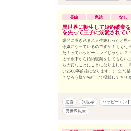
長編
完結
なし
異世界に転生して婚約破棄を
を失って王子に溺愛されてい
爆発に巻き込まれ人生終わったと思っ
令嬢になっているのですが！ しかし
た！ってハッピーエンドじゃない？ 
太子殿下から婚約破棄をしてもらいま
ら大変なことにことになりました。 
い2500字前後になります。） 全7
＊なろう様で先行して掲載しており
恋愛
異世界
ハッピーエンド
異世界転生