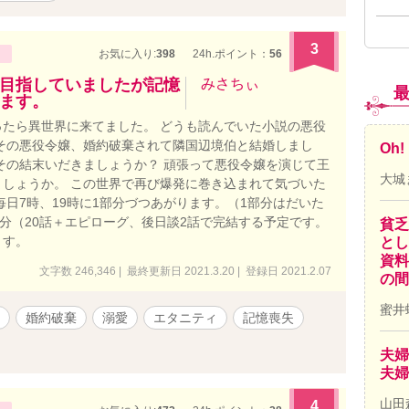
3
お気に入り:
398
24h.ポイント：
56
目指していましたが記憶
みさちぃ
ます。
たら異世界に来てました。 どうも読んでいた小説の悪役
その悪役令嬢、婚約破棄されて隣国辺境伯と結婚しまし
Oh
その結末いだきましょうか？ 頑張って悪役令嬢を演じて王
大城
しょうか。 この世界で再び爆発に巻き込まれて気づいた
毎日7時、19時に1部分づつあがります。（1部分はだいた
5部分（20話＋エピローグ、後日談2話で完結する予定です。
貧乏
ます。
とし
資料
文字数 246,346 | 最終更新日 2021.3.20 | 登録日 2021.2.07
の間
蜜井
婚約破棄
溺愛
エタニティ
記憶喪失
夫婦
夫婦
山田
4