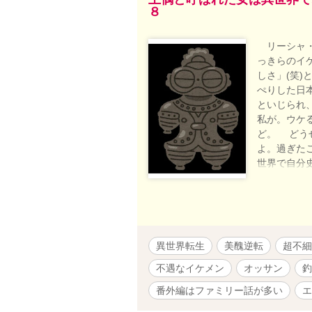
８
リーシャ・
っきらのイ
しさ」(笑
ぺりした日
といじられ
私が。ウケ
ど。 どう
よ。過ぎた
世界で自分
令嬢と、３
予定のなか
話でいった
すがご了承
い方は１話
異世界転生
美醜逆転
超不細
しければm(
不遇なイケメン
オッサン
釣
番外編はファミリー話が多い
エ