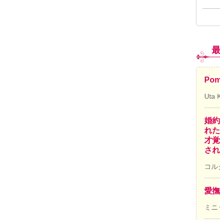
Pom
Uta 
婚約
れた
才覚
され
コル
愛撫
ミニ