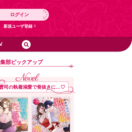
ログイン
新規ユーザ登録
メ
編集部ピックアップ
曹司の執着溺愛で骨抜きに…♡