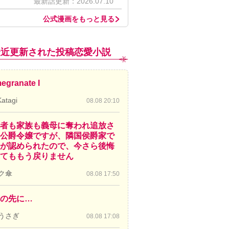
最新話更新：2026.07.10
公式漫画をもっと見る
最近更新された投稿恋愛小説
egranate I
Katagi
08.08 20:10
者も家族も義母に奪われ追放さ
公爵令嬢ですが、隣国侯爵家で
が認められたので、今さら後悔
てももう戻りません
ク傘
08.08 17:50
の先に…
うさぎ
08.08 17:08