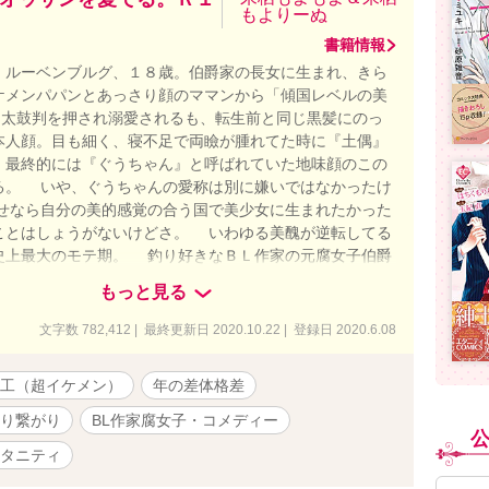
もよりーぬ
書籍情報
ルーベンブルグ、１８歳。伯爵家の長女に生まれ、きら
ケメンパパンとあっさり顔のママンから「傾国レベルの美
)と太鼓判を押され溺愛されるも、転生前と同じ黒髪にのっ
本人顔。目も細く、寝不足で両瞼が腫れてた時に『土偶』
、最終的には『ぐうちゃん』と呼ばれていた地味顔のこの
る。 いや、ぐうちゃんの愛称は別に嫌いではなかったけ
せなら自分の美的感覚の合う国で美少女に生まれたかった
ことはしょうがないけどさ。 いわゆる美醜が逆転してる
史上最大のモテ期。 釣り好きなＢＬ作家の元腐女子伯爵
２歳の不憫系な騎士団隊長との恋物語。 【本編完結】追加
もっと見る
ったＲ18部分と新婚生活含めた番外編を連載中です。（33
ん完結してるので、34話でググっと話が巻き戻っておりま
文字数 782,412 | 最終更新日 2020.10.22 | 登録日 2020.6.08
願います） 本編読んでる方は34話からどうぞ。読んでな
から読まれた方がキャラが分かりやすいかと思います。宜
工（超イケメン）
年の差体格差
_ _)m ムーンライトとエブリスタにも掲載しております。
り繋がり
BL作家腐女子・コメディー
タニティ