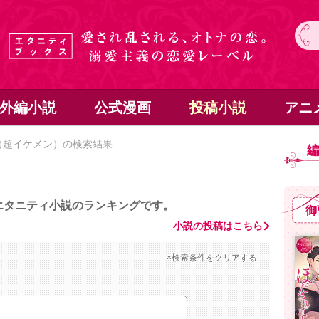
外編小説
公式漫画
投稿小説
アニ
（超イケメン）の検索結果
エタニティ小説のランキングです。
御
小説の投稿はこちら
×検索条件をクリアする