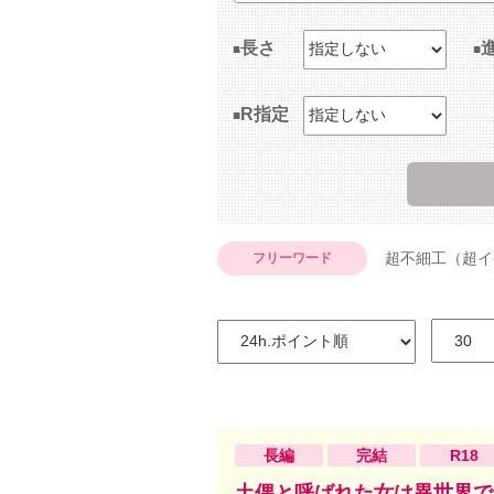
長さ
R指定
超不細工（超イ
フリーワード
長編
完結
R18
土偶と呼ばれた女は異世界で