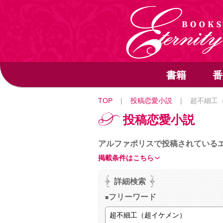
書籍
番
TOP
|
投稿恋愛小説
|
超不細工
投稿恋愛小説
アルファポリスで投稿されている
掲載条件はこちら
詳細検索
フリーワード