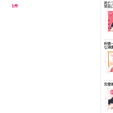
死亡
1
件
羽目
利害
な溺
完璧