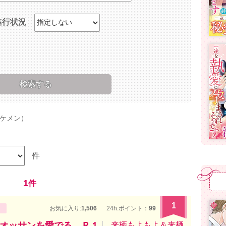
進行状況
ケメン）
件
1
件
1
お気に入り:
1,506
24h.ポイント：
99
オッサンを愛でる。Ｒ１
来栖もよもよ＆来栖