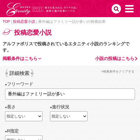
TOP
|
投稿恋愛小説
|
番外編はファミリー話が多いの検索結果
投稿恋愛小説
アルファポリスで投稿されているエタニティ小説のランキングで
す。
掲載条件はこちら
小説の投稿はこちら
×検索条件をクリアする
詳細検索
フリーワード
長さ
進行状況
R指定