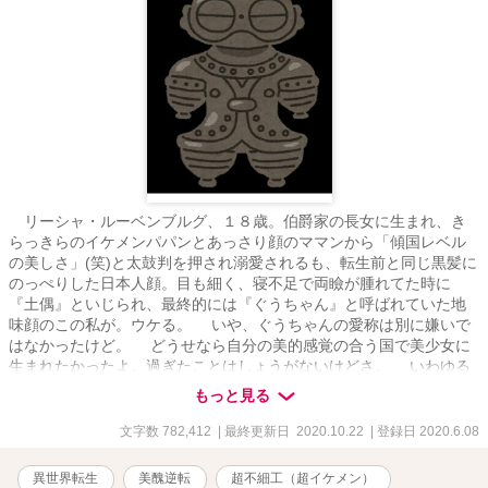
リーシャ・ルーベンブルグ、１８歳。伯爵家の長女に生まれ、き
らっきらのイケメンパパンとあっさり顔のママンから「傾国レベル
の美しさ」(笑)と太鼓判を押され溺愛されるも、転生前と同じ黒髪に
のっぺりした日本人顔。目も細く、寝不足で両瞼が腫れてた時に
『土偶』といじられ、最終的には『ぐうちゃん』と呼ばれていた地
味顔のこの私が。ウケる。 いや、ぐうちゃんの愛称は別に嫌いで
はなかったけど。 どうせなら自分の美的感覚の合う国で美少女に
生まれたかったよ。過ぎたことはしょうがないけどさ。 いわゆる
美醜が逆転してる世界で自分史上最大のモテ期。 釣り好きなＢＬ
もっと見る
作家の元腐女子伯爵令嬢と、３２歳の不憫系な騎士団隊長との恋物
語。 【本編完結】追加予定のなかったＲ18部分と新婚生活含めた番
文字数 782,412
| 最終更新日 2020.10.22
| 登録日 2020.6.08
外編を連載中です。（33話でいったん完結してるので、34話でググ
っと話が巻き戻っておりますがご了承願います） 本編読んでる方
異世界転生
美醜逆転
超不細工（超イケメン）