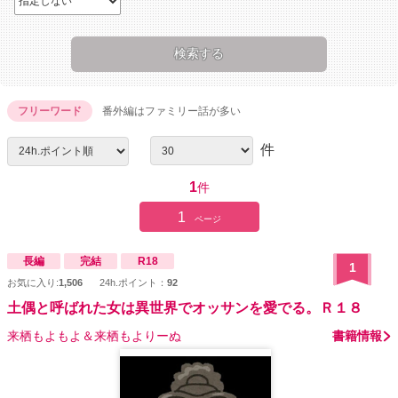
フリーワード
番外編はファミリー話が多い
件
1
件
1
ページ
長編
完結
R18
1
お気に入り:
1,506
24h.ポイント：
92
土偶と呼ばれた女は異世界でオッサンを愛でる。Ｒ１８
来栖もよもよ＆来栖もよりーぬ
書籍情報