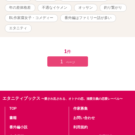
は34話からどうぞ。読んでない方は１話から読まれた方がキャラが
分かりやすいかと思います。宜しければm(_ _)m ムーンライトとエ
年の差体格差
不遇なイケメン
オッサン
釣り繋がり
ブリスタにも掲載しております。
BL作家腐女子・コメディー
番外編はファミリー話が多い
エタニティ
1
件
1
ページ
エタニティブックス
〜愛され乱される、オトナの恋。溺愛主義の恋愛レーベル〜
TOP
作家募集
書籍
お問い合わせ
番外編小説
利用規約