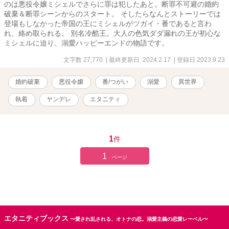
のは悪役令嬢ミシェルでさらに罪は犯したあと。断罪不可避の婚約
破棄＆断罪シーンからのスタート。 そしたらなんとストーリーでは
登場もしなかった帝国の王にミシェルがツガイ・番であると言わ
れ、絡め取られる。 別名冷酷王。大人の色気ダダ漏れの王が初心な
ミシェルに迫り、溺愛ハッピーエンドの物語です。
文字数 27,770
| 最終更新日 2024.2.17
| 登録日 2023.9.23
婚約破棄
悪役令嬢
番/つがい
溺愛
異世界
執着
ヤンデレ
エタニティ
1
件
1
ページ
エタニティブックス
〜愛され乱される、オトナの恋。溺愛主義の恋愛レーベル〜