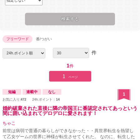
フリーワード
番/つがい
件
1
件
1
ページ
短編
連載中
なし
1
お気に入り:
472
24h.ポイント：
14
婚約破棄された直後に隣の帝国王に番認定されてあっという
間に囲い込まれてデロデロに愛されます！
ちゃこ
前世は病弱で普通の暮らしができなかった・・異世界転生を熱望し
て乙女ゲームの世界に神様が転生させてくれた。 なのに、転生した