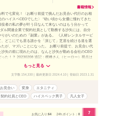
書籍情報
め料で七変化！〈お断り前提で挑んだお見合い代行のお相
のハイスペCEOでした〉 “幼い頃から女優に憧れてきた
根役者の私の夢が叶う日なんて来ないのはもう分かって
ライダル関連企業で契約社員として勤務する沙矢には、自分
やりがいのための『副業』がある。 《人材レンタルサービ
て、どこにでも居る誰かを「演じて」芝居を続ける道を選
ったが、マズいことになった。 お断り前提で、お見合い代
た沙矢の前に現れたのは、なんと沙矢が勤める会社のCEO
った！？ 20230208 追記：梶峰さん（ヒーロー）視点は
す。
もっと見る
文字数 154,330 | 最終更新日 2024.4.10 | 登録日 2023.1.31
お見合い
変身
エタニティ
契約社員とCEO
ハイスペック男子
凡人女子
7
お気に入り:
64
24h.ポイント：
0