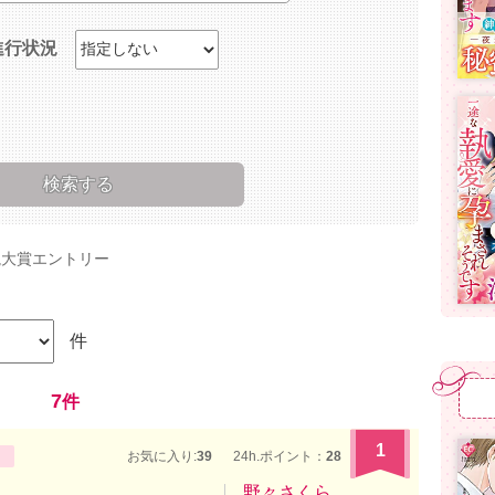
進行状況
説大賞エントリー
件
7
件
1
お気に入り:
39
24h.ポイント：
28
野々さくら