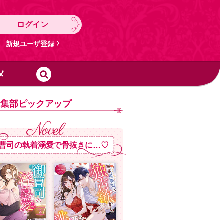
ログイン
新規ユーザ登録
メ
編集部ピックアップ
曹司の執着溺愛で骨抜きに…♡