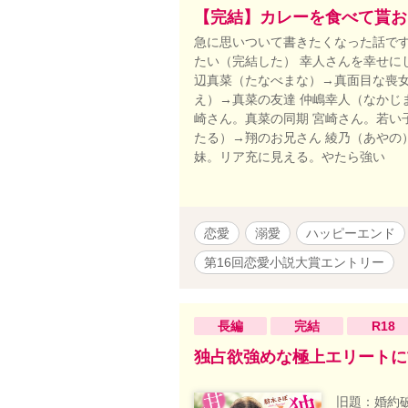
【完結】カレーを食べて貰お
急に思いついて書きたくなった話です
たい（完結した） 幸人さんを幸せに
辺真菜（たなべまな）→真面目な喪女
え）→真菜の友達 仲嶋幸人（なかじ
崎さん。真菜の同期 宮崎さん。若い
たる）→翔のお兄さん 綾乃（あやの
妹。リア充に見える。やたら強い
恋愛
溺愛
ハッピーエンド
第16回恋愛小説大賞エントリー
長編
完結
R18
独占欲強めな極上エリートに
旧題：婚約