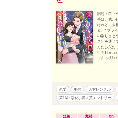
た。
旧題：口止
手は、我が社
けれど、大
る。“ ブ
の楽しさと
ス》を通じ
んだ沙矢だ
行を頼まれ
である梶峰だ
★をつけま
恋愛
現代
人材レンタル
第16回恋愛小説大賞エントリー
短編
完結
R15