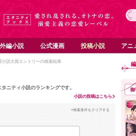
外編小説
公式漫画
投稿小説
アニ
愛小説大賞エントリーの検索結果
エタニティ小説のランキングです。
御
小説の投稿はこちら
×検索条件をクリアする