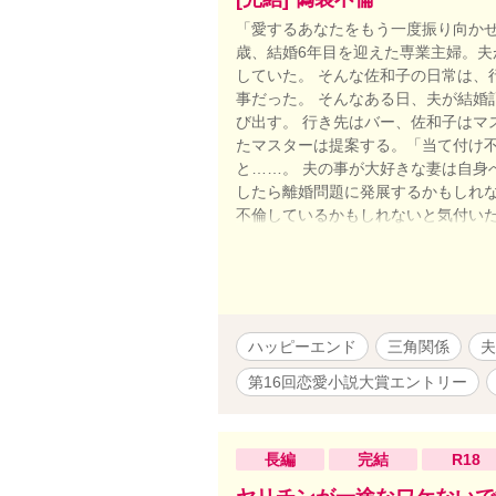
「愛するあなたをもう一度振り向かせ
歳、結婚6年目を迎えた専業主婦。
していた。 そんな佐和子の日常は、
事だった。 そんなある日、夫が結婚
び出す。 行き先はバー、佐和子はマ
たマスターは提案する。「当て付け
と……。 夫の事が大好きな妻は自身
したら離婚問題に発展するかもしれな
不倫しているかもしれないと気付いた
力する男の物語が今始まる。 ※1話
す。 ──────────────────
間」を投稿しています。 テーマは「
んで下さい。 子供が亡くなる話なの
ハッピーエンド
三角関係
夫
第16回恋愛小説大賞エントリー
長編
完結
R18