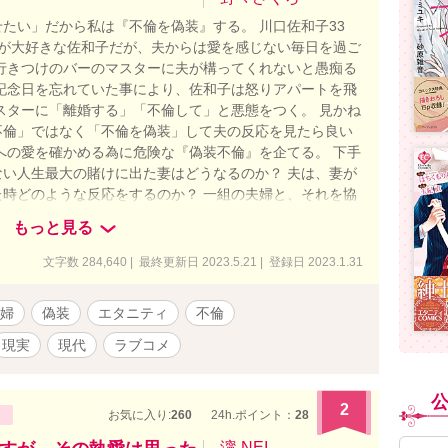
たい」だから私は『不倫を偽装』する。 川口佐和子33
夫が大好きな佐和子だが、夫からは愛を感じない毎日を過ご
行きつけのバーのマスターに夫が構ってくれないと愚痴る
記念日を忘れていた事により、佐和子は怒りアパートを飛
スターに「離婚する」「不倫して」と悪態をつく。 見かね
不倫」ではなく「不倫を偽装」して夫の反応を見たら良い
への愛を確かめる為に危険な『偽装不倫』を企てる。 下手
い人生最大の賭けに出た妻はどうなるのか？ 夫は、妻が
時どのような反応をするのか？ 一組の夫婦と、それを協
毎あらすじがあります。あらすじ読み、ながら読み歓迎で
もっと見る
─────────── ライト文芸で「天使がくれた259日の時
死産」と「新たな命」です。よければあらすじだけでも読
文字数 284,640 | 最終更新日 2023.5.21 | 登録日 2023.1.31
で苦手な方は読まないで下さい。
婦
偽装
エタニティ
不倫
現実
現代
ラブコメ
2
お気に入り:
260
24h.ポイント：
28
濘-NEI-