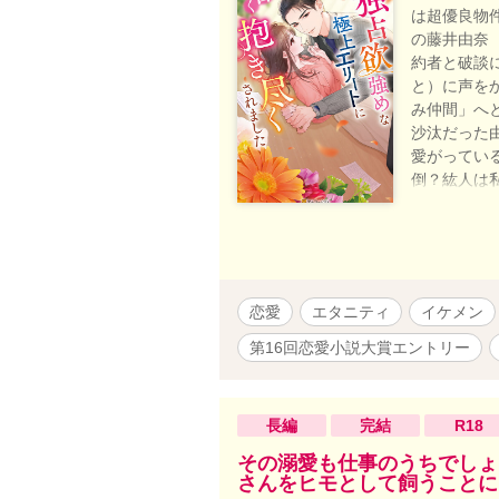
は超優良物
の藤井由奈
約者と破談
と）に声を
み仲間」へ
沙汰だった
愛がってい
倒？紘人は
いの果てに
強いし、ず
のは仕事だ
ろに愛され
ると少し甘
恋愛
エタニティ
イケメン
ハラハラ。
第16回恋愛小説大賞エントリー
長編
完結
R18
その溺愛も仕事のうちでしょ
さんをヒモとして飼うことに