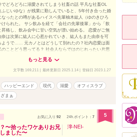
件でどろどろに溺愛されてしまう社畜の話 平凡な社畜OL
（ふじいゆな）が残業に勤しんでいると、5年付き合った婚
になったとの噂があるハイスペ先輩柚木紘人（ゆのきひろ
かけられた。 サシ飲みを経て「会社の先輩後輩」から「飲
と昇格し、飲み会中に甘い空気が漂い始める。 恋愛がご無
由奈は次第に紘人に心惹かれていき、紘人もまた由奈を可
るようで…… 元カノとはどうして別れたの？社内恋愛は面
私のことどう思ってる？ 社会人ならではのじれったい片思
晴れて恋人同士になった2人。 「俺、めちゃくちゃ独占欲
もっと見る
っと由奈のこと抱き尽くしたいって思ってた」 ハイスペな
けではなく、彼のお家で、オフィスで、旅行先で、どろど
文字数 169,211 | 最終更新日 2025.1.14 | 登録日 2023.1.27
てしまう。 仕事中はあんなに冷静なのに、由奈のことにな
えん坊になってしまう、紘人とらぶらぶ、元カノの登場で
ハッピーエンド
現代
溺愛
オフィスラブ
 ざまぁ相手は紘人の元カノです。
ざまぁ
5
お気に入り:
92
24h.ポイント：
7
？〜拾ったワケありお兄
濘-NEI-
しました〜