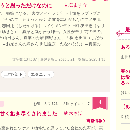
うと思っただけなのに
甘塩ます☆
。 短編になる。 喪女とイケメン年下上司をラブラブにし
したいので、ちょっと続く 名前を忘れがちなのでメモ 田
 志田翔（しだかける）→イケメン年下上司 友里恵（ゆり
まゆきと）→真菜と気が合う紳士。女性が苦手 前の席の川
子 山田さん。真菜の先輩 南野さん。古株 志田亘（しだわ
）→お兄さんの嫁さん 田辺夏奈（たなべなな）→真菜の
ある
山田
文字数 134,387 | 最終更新日 2023.3.21 | 登録日 2023.1.31
春の
上司×部下
エタニティ
は愛
る～
けい
4
お気に入り:
528
24h.ポイント：
7
【R
甘く抱き尽くされました
紡木さぼ
臣桜
書籍情報
破棄されたワケアリ物件だと思っていた会社の先輩が、実