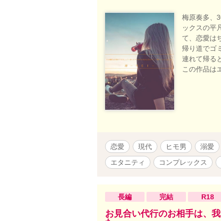
梅原奏多、
ックスの平
て、恋愛は
帰り道でゴ
連れて帰る
この作品は
恋愛
現代
ヒモ男
溺愛
エタニティ
コンプレックス
長編
完結
R18
お見合い代行のお相手は、我