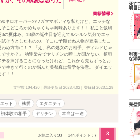
すが、その執愛は思った
死亡
羽目
書籍情報
に90キロオーバーのワガママボディな私だけど、エッチな
こそこどころかめちゃくちゃ興味あります！！ 私こと飯嶋
高3の夏休み、18歳の誕生日を迎えてルンルン気分でエッ
を試そうとしたものの、そこに予期せぬ人物が登場したこ
思わぬ方向に！？ 『え、私の処女のお相手、ディルドじゃ
利害
んですか？』 幼馴染みでヤリチンの噂しか聞かない、植垣
な溺
メテを捧げることになったけれど、これから先もずっとお
ラで生きて行くのか悩んだ美都真は留学を決意。 ダイエッ
ます！！
文字数 104,420 | 最終更新日 2023.4.02 | 登録日 2023.1.29
エット
執愛
エタニティ
完璧
初体験の相手
ヤリチン
本当は一途
3
お気に入り:
33
24h.ポイント：
7