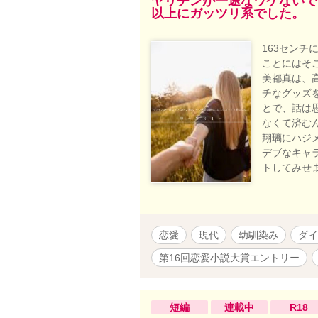
ヤリチンが一途なワケないで
以上にガッツリ系でした。
163センチ
ことにはそ
美都真は、
チなグッズ
とで、話は
なくて済む
翔璃にハジ
デブなキャ
トしてみせ
恋愛
現代
幼馴染み
ダイ
第16回恋愛小説大賞エントリー
短編
連載中
R18