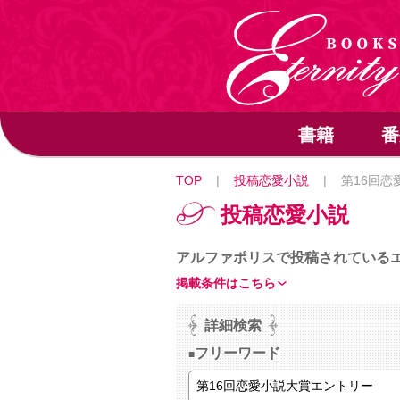
書籍
番
TOP
|
投稿恋愛小説
|
第16回恋
投稿恋愛小説
アルファポリスで投稿されている
掲載条件はこちら
詳細検索
フリーワード