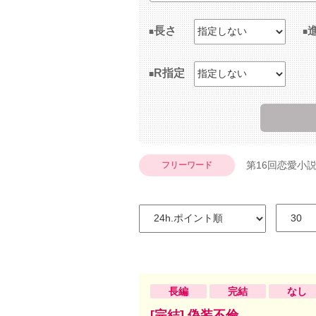
長さ
R指定
第16回恋愛小
フリーワード
長編
完結
なし
[完結] 偽装不倫