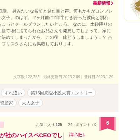
書籍情報
30歳。 男みたいな名前と見た目と声。何もかもがコンプレ
凡女子。のはず。 2ヶ月前に2年半付き合った彼氏と別れ
ちょっとクールダウンしたいところ。 なのに、土砂降りの
ミ捨て場に捨てられたお兄さんを発見してしまって、家に
と決めてしまったから、この後一体どうしましょう！？ ※
エブリスタさんにも掲載しております。
文字数 122,725 | 最終更新日 2023.2.09 | 登録日 2023.1.29
すれ違い
第16回恋愛小説大賞エントリー
資産家
大人女子
6
お気に入り:
125
24h.ポイント：
0
が社のハイスペCEOでし
濘-NEI-