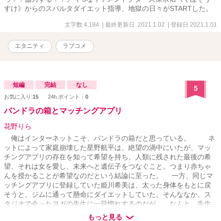
すけ》からのスパルタダイエット指導、地獄の日々がSTARTした。
文字数 4,184
| 最終更新日 2021.1.02
| 登録日 2021.1.01
エタニティ
ラブコメ
短編
完結
なし
5
お気に入り:
15
24h.ポイント：
0
パンドラの箱とマッチングアプリ
花野りら
俺はインターネットこそ、パンドラの箱だと思っている。 ネ
ットによって家庭崩壊した星野航平は、絶望の渦中にいたが、マッ
チングアプリの存在を知って希望を持ち、人類に残された最後の希
望、それは女を愛し、未来へと遺伝子をつなぐこと。つまり赤ちゃ
んを授かることが希望なのだという結論に至った。 一方、同じマ
ッチングアプリに登録していた姫川希美は、太った身体をもとに戻
そうと、ジムに通って懸命にダイエットしていた。そんななか、ス
タジオで会ったヨガの先生に一目惚れするのだが……なんと、先生
とはマッチングアプリのなかでつながっていた！ この物語は、
もっと見る