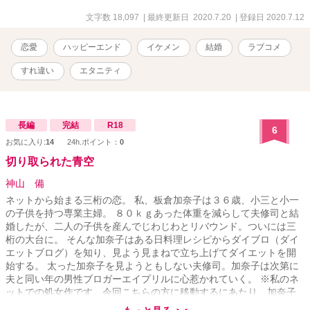
仮想現実で知り合った男と女の、絶望から始まるラブストーリーで
ある。
文字数 18,097
| 最終更新日 2020.7.20
| 登録日 2020.7.12
恋愛
ハッピーエンド
イケメン
結婚
ラブコメ
すれ違い
エタニティ
長編
完結
R18
6
お気に入り:
14
24h.ポイント：
0
切り取られた青空
神山 備
ネットから始まる三桁の恋。 私、板倉加奈子は３６歳、小三と小一
の子供を持つ専業主婦。 ８０ｋｇあった体重を減らして夫修司と結
婚したが、二人の子供を産んでじわじわとリバウンド。ついには三
桁の大台に。 そんな加奈子はある日料理レシピからダイブロ（ダイ
エットブログ）を知り、見よう見まねで立ち上げてダイエットを開
始する。 太った加奈子を見ようともしない夫修司。加奈子は次第に
夫と同い年の男性ブロガーエイプリルに心惹かれていく。 ※私のネ
ットでの処女作です。今回こちらの方に移動するにあたり、加奈子
編と亮平編を章立てで一つにまとめることにしました。