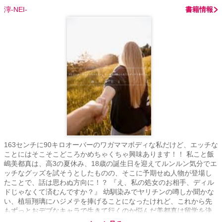
濘-NEI-
書籍情報
163センチに90キロオーバーのワガママボディな私だけど、エッチな
ことにはそこそこどころかめちゃくちゃ興味あります！！ 私こと飯
嶋美都真は、高3の夏休み、18歳の誕生日を迎えてルンルン気分でエ
ッチなグッズを試そうとしたものの、そこに予期せぬ人物が登場し
たことで、話は思わぬ方向に！？ 『え、私の処女のお相手、ディル
ドじゃなくて済むんですか？』 幼馴染みでヤリチンの噂しか聞かな
い、植垣翔璃にハジメテを捧げることになったけれど、これから先
もずっとおデブなキャラで生きて行くのか悩んだ美都真は留学を決
意。 ダイエットしてみせます！！