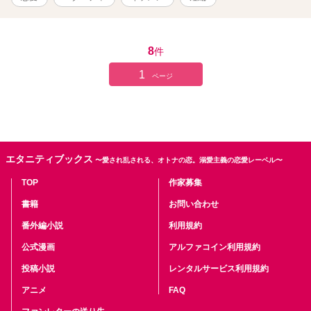
う」 「はい、よろしくお願いします」 しかし、今日のインストラク
ターさんは入会手続きをしてくれた彼の隣にいた人。 いや、よく見
ると顔立ちはとても整っているし笑顔も爽やかなんだけど…… なん
というか、この笑顔には下心があるような気がする。 このジムに入
8
件
会した目的はもちろんダイエットのためだけれど、あわよくば彼と
イチャイチャトレーニング？！なんて思っていたのだ。 でも、私み
1
ページ
たいな女を相手にしないよねぇ……。 そんなことを考えているうち
に、あっという間に1時間が経過していた。 「はい、では今日はこの
くらいにしておきますか」 「ありがとうございました！」 「あの、
明日も個人レッスンを受けに来てもいいですか？」 「はい、もちろ
んですよ」 「じゃあ、明日もよろしくお願いします！」 「こちらこ
そ」 あの昨日隣にいた彼はトレーナーさんですか？彼にお願いでき
エタニティブックス
〜愛され乱される、オトナの恋。溺愛主義の恋愛レーベル〜
ますか？とは聞けなかった。
TOP
作家募集
書籍
お問い合わせ
番外編小説
利用規約
公式漫画
アルファコイン利用規約
投稿小説
レンタルサービス利用規約
アニメ
FAQ