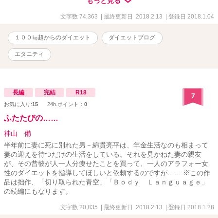
もっと見る
文字数 74,363
| 最終更新日 2018.2.13
| 登録日 2018.1.04
１００㎏超からのダイエット
ダイエットブログ
エタニティ
長編
完結
R18
7
お気に入り:
15
24h.ポイント：
0
ふたたびの……
神山 備
半年前に妻に死に別れた男－綿貫亮平は、年金生活なのも相まって
妻の迎えを待つだけの生活をしている。それを見かねた妻の親友
が、その昔彼が人一人分痩せたことを買って、一人のアラフォー女
性のダイエットを指導してほしいと依頼するのですが…… ※この作
品は拙作、「切り取られた青空」「Ｂｏｄｙ Ｌａｎｇｕａｇｅ」
の続編にもなります。
文字数 20,835
| 最終更新日 2018.2.13
| 登録日 2018.1.28