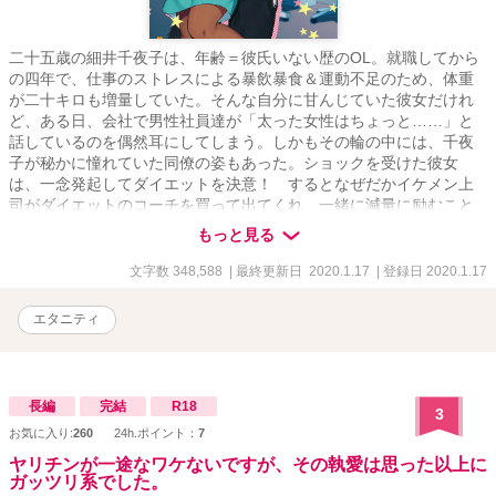
二十五歳の細井千夜子は、年齢＝彼氏いない歴のOL。就職してから
の四年で、仕事のストレスによる暴飲暴食＆運動不足のため、体重
が二十キロも増量していた。そんな自分に甘んじていた彼女だけれ
ど、ある日、会社で男性社員達が「太った女性はちょっと……」と
話しているのを偶然耳にしてしまう。しかもその輪の中には、千夜
子が秘かに憧れていた同僚の姿もあった。ショックを受けた彼女
は、一念発起してダイエットを決意！ するとなぜだかイケメン上
司がダイエットのコーチを買って出てくれ、一緒に減量に励むこと
に。さらには、千夜子に男性経験がないと知るや、恋の指導もして
もっと見る
やると、妖しい手つきで迫ってきて――!?
文字数 348,588
| 最終更新日 2020.1.17
| 登録日 2020.1.17
エタニティ
長編
完結
R18
3
お気に入り:
260
24h.ポイント：
7
ヤリチンが一途なワケないですが、その執愛は思った以上に
ガッツリ系でした。