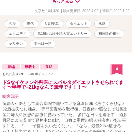
もっと見る
文字数 104,420
| 最終更新日 2023.4.02
| 登録日 2023.1.29
恋愛
現代
幼馴染み
ダイエット
執愛
エタニティ
第16回恋愛小説大賞エントリー
初体験の相手
ヤリチン
本当は一途
長編
連載中
R18
4
お気に入り:
89
24h.ポイント：
7
ドSなイケメン外科医にスパルタダイエットさせられてま
す〜半年で−21kgなんて無理です！！〜
鳴宮鶉子
産婦人科医として総合病院で働いている麻倉日和《あさくらひよ》
32歳彼氏なし独身。 専門医資格を取得後、日夜休む暇なしで妊娠出
産に婦人科疾患の診療に携わっていた。 多忙な日々を送る中、過多
月経による貧血で勤務中に倒れ、自身に重度の婦人科疾患がある事
を知る。 『……子宮を失いたくない』 『なら、最低21kg痩せろ
っ！！協力する！！』 ドSなイケメンドクター久保宗佑《くぼそう