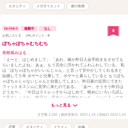
エタニティ
メガダイエット
歳の差婚
ｼｮｰﾄｼｮｰﾄ
連載中
なし
8
お気に入り:
1
24h.ポイント：
0
ぽちゃぽちゃむちむち
底根蔵みはる
「え〜と、はじめまして」 「あれ、確か昨日入会手続きをさせても
らいましたよね」 あぁ、もう完全に浮かれてふわふわしている。 私
は「ぽちゃぽちゃがいいんじゃん」と言って甘やかしてくれる夫と
結婚して５年 ボヤ〜と仕事して、ボヤ〜と暮らしていると もうぽち
ゃぽちゃじゃないじゃんと自覚してしまい、昨日家の近所にできた
フィットネスジムに見学に来たのである。 「あ〜、そうそう昨日は
どうも〜」 「今日はストレッチからはじめて、軽めにいろいろ試し
て見ましょうね」 昨日は、完全に一目惚れだった。ジムに入ってす
ぐの受付でにこにこと出迎えてくれた彼は、少し年下で、色白で細
もっと見る
身だけど胸板から腕まわりが明らかにがっちりしていてアスリート
ですと体がアピールしていた。 正直なところ彼と話した記憶はほと
文字数 2,192
| 最終更新日 2022.1.19
| 登録日 2022.1.19
んどないけど、彼の胸板を見つめながら入会手続き＆個人レッスン
の申込書を書いた記憶はうっすらある。 「じゃあ、はじめましょ
恋愛
エタニティ
イケメン
短編