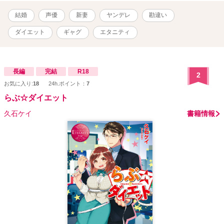
結婚
声優
新妻
ヤンデレ
勘違い
ダイエット
ギャグ
エタニティ
長編
完結
R18
2
お気に入り:
18
24h.ポイント：
7
らぶ☆ダイエット
久石ケイ
書籍情報