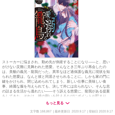
ストーカーに悩まされ、勤め先が倒産することになり――と、思い
がけない災難に見舞われた悠愛。そんなとき三年ぶり再会したの
は、美貌の義兄・龍我だった。異常なほど過保護な義兄に現状を知
られた悠愛は、なんと彼と同居させられることに。しかも家の門に
鍵をかけられ、閉じ込められてしまう。新しい仕事に美味しい食
事、綺麗な服を与えられても、決して外には出られない。そんな息
の詰まる生活から逃れたい――そう訴える悠愛に、龍我がある提案
をしてきた。それは、彼の願いを叶えるたびにポイントが貯まり、
満点になると外出できるというもの。悠愛はそれを呑み、義兄の願
もっと見る
いを叶えようとするが、頬へのキス、ハグ、そして秘めた場所への
愛撫と、次々に要求がエスカレートして……
文字数 168,867
| 最終更新日 2020.9.17
| 登録日 2020.9.17