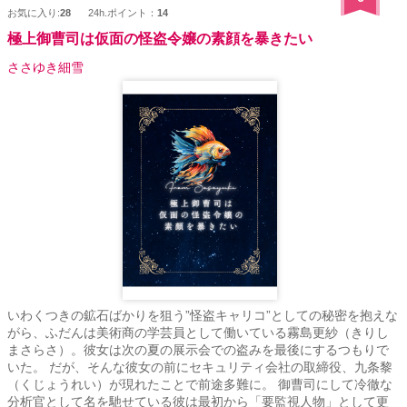
お気に入り:
28
24h.ポイント：
14
極上御曹司は仮面の怪盗令嬢の素顔を暴きたい
ささゆき細雪
いわくつきの鉱石ばかりを狙う”怪盗キャリコ”としての秘密を抱えな
がら、ふだんは美術商の学芸員として働いている霧島更紗（きりし
まさらさ）。彼女は次の夏の展示会での盗みを最後にするつもりで
いた。 だが、そんな彼女の前にセキュリティ会社の取締役、九条黎
（くじょうれい）が現れたことで前途多難に。 御曹司にして冷徹な
分析官として名を馳せている彼は最初から「要監視人物」として更