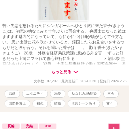
苦い失恋を忘れるためにシンガポールへひとり旅に来た香子(きょう
こ)は、初恋の幼なじみと十年ぶりに再会する。 弁護士になった彼は
ますます魅力的になっていて、なにかにつけ胸が騒がしくて仕方な
い。 思い出話に花を咲かせていると、帰国したらお見合いをするつ
もりだと彼が言う。それを聞いた香子は――。 北山 香子(きたやま
きょうこ) 28歳 外務省経済局政策課に勤める外交官 ずっと好
きだった上司にフラれて傷心旅行に出る × 朝比奈 圭
吾(あさひな けいご) 33歳 大手法律事務所で働く国際弁護士 香
子の幼なじみで初恋相手 「折角だから確かめてみるか？」 「お
もっと見る
まえのことを振ったやつのことなんて、すぐに忘れさせてやる」
「おまえの夢、俺が叶えてやるよ」 「私は一度だって〝兄〟だな
文字数 107,207
| 最終更新日 2024.3.20
| 登録日 2024.2.26
んて思ったことない」 恋愛を飛ばして夫婦となったの幼なじみ同
士の、『ご都合婚』から始まるラブストーリー。 ★☆★『エリート
恋愛
エタニティ
溺愛
幼なじみ/幼馴染
再会
外交官の極上執愛』のスピンオフ☆★☆ 単独でも読めます。 ＊＊＊
＊＊＊＊＊＊＊＊＊＊＊＊ ※予告なくＲシーンが入ることがありま
国際弁護士
初恋
結婚
R18シーンあり
甘々
す。閲覧は自己責任でお願いします。(該当章にはタイトルに「***」
をつけています) ※他サイトからの転載。 ※この物語はフィクショ
ンです。登場する人物・団体・名称等は架空であり、実在のものと
は関係ありません。 ※無断転載・AI学習禁止
長編
完結
R18
6