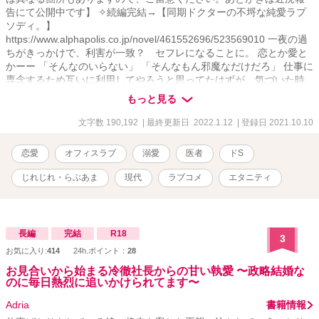
告にて公開中です】 ✧続編完結→【同期ドクターの不埒な純愛ラプ
ソディ。】
https://www.alphapolis.co.jp/novel/461552696/523569010 一夜の過
ちがきっかけで、利害が一致？ セフレになることに。 恋とか愛と
かーー 「そんなのいらない」 「そんなもん邪魔なだけだろ」 仕事に
専念するため互いに利用してやろうと思ってたはずが、気づいた時
には既に手遅れ？ 同期ドクターが奏でるバトル満載のラブロマンス
もっと見る
勃発!? 本気の恋を知らないカタブツ？内科医VS恋よりも腕を磨くこ
とが何より大事？な天才外科医の不埒な純愛ラプソディ。 嘘つきな
文字数 190,192
| 最終更新日 2022.1.12
| 登録日 2021.10.10
ふたりが奏でる危険な恋の行方は……？ .｡.:*･ﾟ＋.｡.:*･ﾟ＋.｡.:*･ﾟ
＋.｡.:*･ﾟ ✱高梨鈴《ﾀｶﾅｼ ﾘﾝ》27歳 初期研修を終えて一人前の医者に
恋愛
オフィスラブ
溺愛
医者
ドS
なったばかりの内科医。 ある事情で外科医になるのを諦めたことか
ら外科医を敵視している。 華やかで美麗な容姿のせいで陰ではビッ
じれじれ・らぶあま
現代
ラブコメ
エタニティ
チと呼ばれているが、実は仕事に一途なカタブツ女？ ✱窪塚圭《ｸﾎﾞ
ﾂﾞｶ ｹｲ》27歳 将来は”神の手”となるだろうと一目置かれているエリ
ート外科医。 病院イチのモテ男でイケメンなため、少々チャラく見
られがちだが、実はオペのことだけで頭が一杯？ .｡.:*･ﾟ＋.｡.:*･ﾟ
長編
完結
R18
3
＋.｡.:*･ﾟ＋.｡.:*･ﾟ ✱『鬼畜御曹司の甘く淫らな執愛』(24/2/22タテス
お気に入り:
414
24h.ポイント：
28
クコミック化のため非公開中)のふたりの愛娘がヒロインです。 ※他
視点あり ※他サイトでも公開中ですが、主にＲ描写をこちらとムー
お見合いから始まる冷徹社長からの甘い執愛 〜政略結婚な
のに毎日熱烈に追いかけられてます〜
ンライトノベルズさん用に改稿したTL小説です。設定上強引な展開
もあるので閲覧にはご注意ください。 ※医療機関の設定や登場する
Adria
書籍情報
人物、団体、グループの名称等全てフィクションです。 ※随時概要