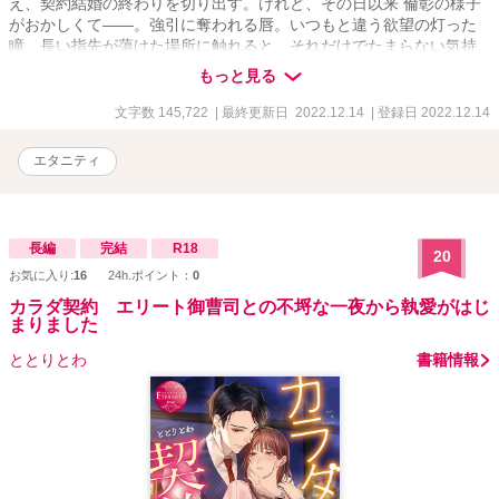
え、契約結婚の終わりを切り出す。けれど、その日以来 倫彰の様子
がおかしくて――。強引に奪われる唇。いつもと違う欲望の灯った
瞳。長い指先が蕩けた場所に触れると、それだけでたまらない気持
ちになって……。年上夫の甘い執着が迸る、不器用な二人の執愛初
もっと見る
夜！
文字数 145,722
| 最終更新日 2022.12.14
| 登録日 2022.12.14
エタニティ
長編
完結
R18
20
お気に入り:
16
24h.ポイント：
0
カラダ契約 エリート御曹司との不埒な一夜から執愛がはじ
まりました
ととりとわ
書籍情報