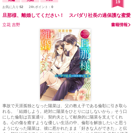
19
お気に入り:
52
24h.ポイント：
0
旦那様、離婚してください！ スパダリ社長の過保護な蜜愛
立花 吉野
書籍情報
事故で天涯孤独となった陽菜は、父の教え子である倫彰に引き取ら
れる。「結婚しよう。絶対に陽菜をひとりにはしないから」そう口
にした倫彰は言葉通り、契約夫として献身的に陽菜を支えてくれ
る。心の傷を癒すような優しい生活の中、倫彰を解放したいと思う
ようになった陽菜は、彼に惹かれたまま「好きな人ができた」と伝