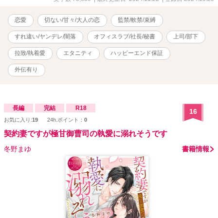
恋愛
切ない/甘々/大人の恋
監禁/軟禁/束縛
すれ違い/ヤンデレ/闇落
オフィスラブ/社長/秘書
上司/部下
拉致/執着愛
エタニティ
ハッピーエンド保証
外伝有り
長編
完結
R18
16
お気に入り:
19
24h.ポイント：
0
契約妻ですが極甘御曹司の執愛に溺れそうです
冬野まゆ
書籍情報