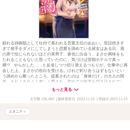
頼れる姉御肌として社内で慕われる営業主任のあおい。世話焼きす
ぎて相手をダメにしてしまうと恋愛を諦めている彼女はある日、酒
の席で信じられないほどの美男子、蒼也に出会う。まさか興味をも
たれることもないと思っていたのに、気づけば翌朝ホテルで真っ
裸!? やらかした……と反省しつつ切り替えるつもりが、仕事中に再
会した上、まさかの告白を受ける。けれど釣り合うはずもないとい
う諦めから断ったところ、提案されたのは「身体だけ」の大人の関
係。あれよあれよと激しく愛され、初めての快楽を叩き込まれてし
まうあおい。勘違いしてはいけないと思うのに、蒼也はあおいを本
もっと見る
当の恋人のように甘やかしてきて――
文字数 156,460
| 最終更新日 2023.11.15
| 登録日 2023.11.15
エタニティ