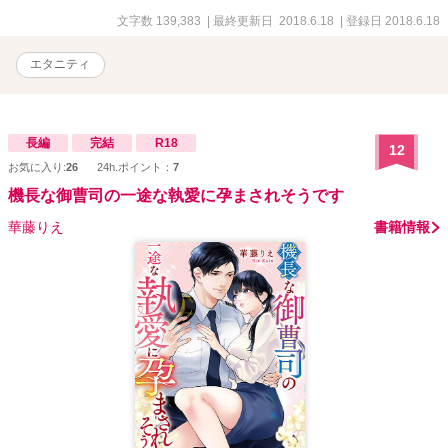
生活が始まって……!?
文字数 139,383
| 最終更新日 2018.6.18
| 登録日 2018.6.18
エタニティ
長編
完結
R18
12
お気に入り:
26
24h.ポイント：
7
機長な御曹司の一途な執愛に孕まされそうです
華藤りえ
書籍情報