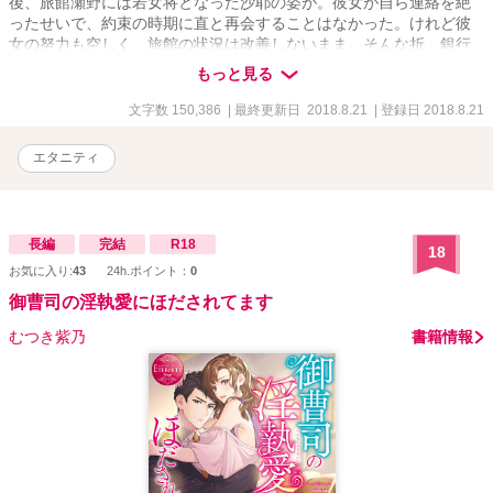
後、旅館瀬野には若女将となった沙耶の姿が。彼女が自ら連絡を絶
ったせいで、約束の時期に直と再会することはなかった。けれど彼
女の努力も空しく、旅館の状況は改善しないまま。そんな折、銀行
の融資担当者から、融資を約束する代わりに結婚を迫られた彼女
もっと見る
は、その条件を呑んでしまう。ところが直後、『経営コンサルタン
ト』として再び直が現れて――!?
文字数 150,386
| 最終更新日 2018.8.21
| 登録日 2018.8.21
エタニティ
長編
完結
R18
18
お気に入り:
43
24h.ポイント：
0
御曹司の淫執愛にほだされてます
むつき紫乃
書籍情報