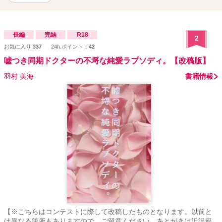
長編
完結
R18
2
お気に入り:
337
24h.ポイント：
42
嘘つき同期ドクターの不埒な純愛ラプソディ。【改稿版】
羽村 美海
書籍情報
【※こちらはコンテストに際して改稿したものとなります。以前と
は異なる箇所もありますので、ご留意ください。あとがきは近況報