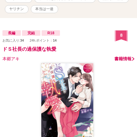
ヤリチン
本当は一途
長編
完結
R18
8
お気に入り:
34
24h.ポイント：
14
ドＳ社長の過保護な執愛
本郷アキ
書籍情報