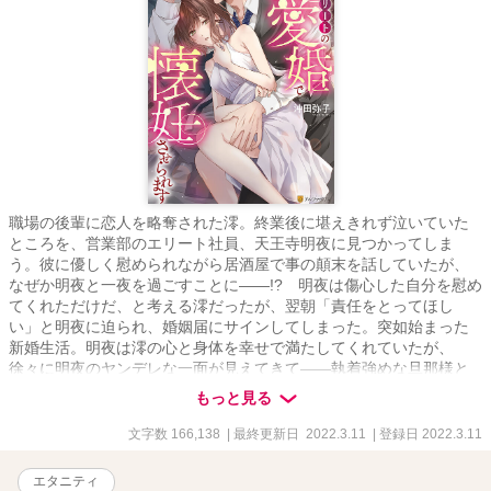
職場の後輩に恋人を略奪された澪。終業後に堪えきれず泣いていた
ところを、営業部のエリート社員、天王寺明夜に見つかってしま
う。彼に優しく慰められながら居酒屋で事の顛末を話していたが、
なぜか明夜と一夜を過ごすことに――!? 明夜は傷心した自分を慰め
てくれただけだ、と考える澪だったが、翌朝「責任をとってほし
い」と明夜に迫られ、婚姻届にサインしてしまった。突如始まった
新婚生活。明夜は澪の心と身体を幸せで満たしてくれていたが、
徐々に明夜のヤンデレな一面が見えてきて――執着強めな旦那様と
の極上溺愛ラブストーリー！
もっと見る
文字数 166,138
| 最終更新日 2022.3.11
| 登録日 2022.3.11
エタニティ