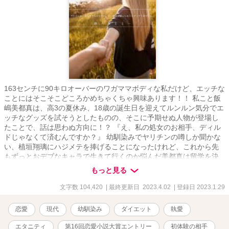
163センチに90キロオーバーのワガママボディな私だけど、エッチな
ことにはそこそこどころかめちゃくちゃ興味あります！！ 私こと飯
嶋美都真は、高3の夏休み、18歳の誕生日を迎えてルンルン気分でエ
ッチなグッズを試そうとしたものの、そこに予期せぬ人物が登場し
たことで、話は思わぬ方向に！？ 『え、私の処女のお相手、ディル
ドじゃなくて済むんですか？』 幼馴染みでヤリチンの噂しか聞かな
い、植垣翔璃にハジメテを捧げることになったけれど、これから先
もずっとおデブなキャラで生きて行くのか悩んだ美都真は留学を決
意。 ダイエットしてみせます！！
もっと見る
文字数 104,420
| 最終更新日 2023.4.02
| 登録日 2023.1.29
恋愛
現代
幼馴染み
ダイエット
執愛
エタニティ
第16回恋愛小説大賞エントリー
初体験の相手