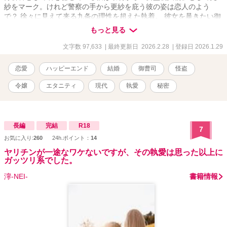
紗をマーク。けれど警察の手から更紗を庇う彼の姿は恋人のよう
で？ 徐々に見えて来る九条の理性を超えた執着。 彼女を暴きたい御
曹司の執着の果てにあるのは任務なのか、それとも本気の恋なのか
もっと見る
――。 「君が何者であっても構わない。俺の謎――俺の獲物でい
て」 これは、初めて出逢った瞬間に「堕ちてしまった」御曹司と、
文字数 97,633
| 最終更新日 2026.2.28
| 登録日 2026.1.29
敵対関係のはずがいつしか彼に囲い込まれ快楽に堕とされ――惹か
れながらも正体を隠そうとする怪盗令嬢の、嘘と真実が絡み合う危
恋愛
ハッピーエンド
結婚
御曹司
怪盗
険でミステリアスな恋のおはなし。
令嬢
エタニティ
現代
執愛
秘密
長編
完結
R18
7
お気に入り:
260
24h.ポイント：
14
ヤリチンが一途なワケないですが、その執愛は思った以上に
ガッツリ系でした。
濘-NEI-
書籍情報