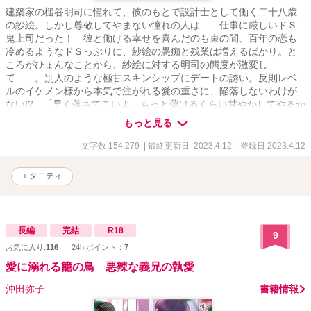
建築家の槌谷明司に憧れて、彼のもとで設計士として働く二十八歳
の紗絵。しかし尊敬してやまない憧れの人は――仕事に厳しいドＳ
鬼上司だった！ 彼と働ける幸せを喜んだのも束の間、百年の恋も
冷めるようなドＳっぷりに、紗絵の愚痴と残業は増えるばかり。と
ころがひょんなことから、紗絵に対する明司の態度が激変し
て……。別人のような極甘スキンシップにデートの誘い。反則レベ
ルのイケメン様から本気で注がれる愛の重さに、陥落しないわけが
ない!? 「早く落ちてこいよ。もっと蕩けるくらい甘やかしてやるか
ら」プライベートは完全独占！ 限度を知らない極甘ド執着ラブ!!
もっと見る
文字数 154,279
| 最終更新日 2023.4.12
| 登録日 2023.4.12
エタニティ
長編
完結
R18
9
お気に入り:
116
24h.ポイント：
7
愛に溺れる籠の鳥 悪辣な義兄の執愛
沖田弥子
書籍情報