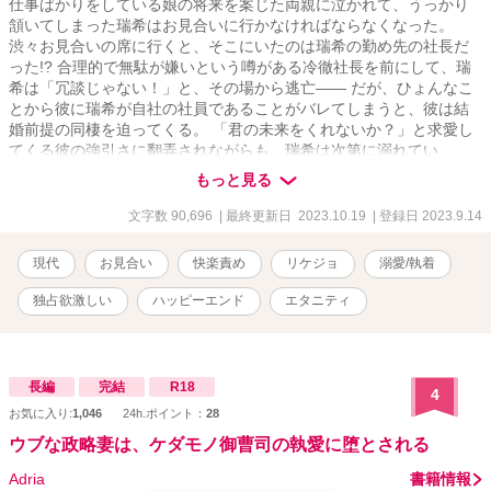
仕事ばかりをしている娘の将来を案じた両親に泣かれて、うっかり
含め本文の改稿や修正等をしています。 ⚠「Reproduction is
頷いてしまった瑞希はお見合いに行かなければならなくなった。
prohibited.(転載禁止)」 ✧21.11.15 完結✧ ✧21.10.10 公開✧
渋々お見合いの席に行くと、そこにいたのは瑞希の勤め先の社長だ
った!? 合理的で無駄が嫌いという噂がある冷徹社長を前にして、瑞
希は「冗談じゃない！」と、その場から逃亡―― だが、ひょんなこ
とから彼に瑞希が自社の社員であることがバレてしまうと、彼は結
婚前提の同棲を迫ってくる。 「君の未来をくれないか？」と求愛し
てくる彼の強引さに翻弄されながらも、瑞希は次第に溺れてい
き…… 《エブリスタ、ムーンにも投稿しています》
もっと見る
文字数 90,696
| 最終更新日 2023.10.19
| 登録日 2023.9.14
現代
お見合い
快楽責め
リケジョ
溺愛/執着
独占欲激しい
ハッピーエンド
エタニティ
長編
完結
R18
4
お気に入り:
1,046
24h.ポイント：
28
ウブな政略妻は、ケダモノ御曹司の執愛に堕とされる
Adria
書籍情報