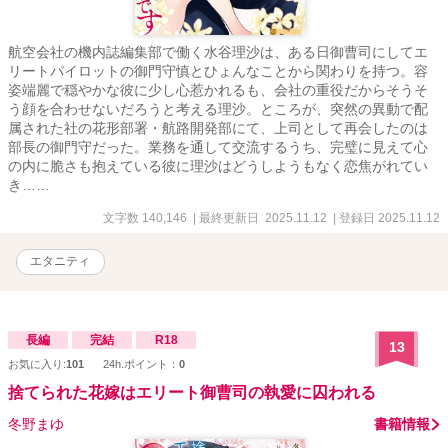
航空会社の機内誌編集部で働く水谷理沙は、ある日御曹司にしてエ
リートパイロットの御門守慎とひょんなことから関わりを持つ。容
姿端麗で穏やかな彼に少し心惹かれるも、会社の重役だからそうそ
う顔を合わせないだろうと考える理沙。ところが、突然の異動で配
属された社の花形部署・航路開発部にて、上司として再会したのは
部長の御門守だった。業務を通して交流するうち、完璧に見えて心
の内に脆さも抱えている彼に理沙はどうしようもなく恋焦がれてい
き……
文字数 140,146
| 最終更新日 2025.11.12
| 登録日 2025.11.12
エタニティ
長編
完結
R18
13
お気に入り:
101
24h.ポイント：
0
捨てられた花嫁はエリート御曹司の執愛に囚われる
冬野まゆ
書籍情報