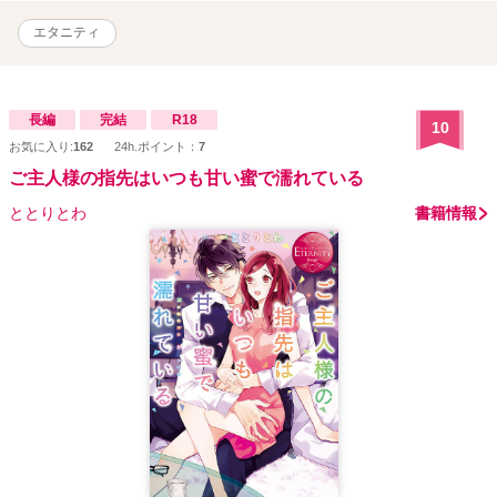
エタニティ
長編
完結
R18
10
お気に入り:
162
24h.ポイント：
7
ご主人様の指先はいつも甘い蜜で濡れている
ととりとわ
書籍情報