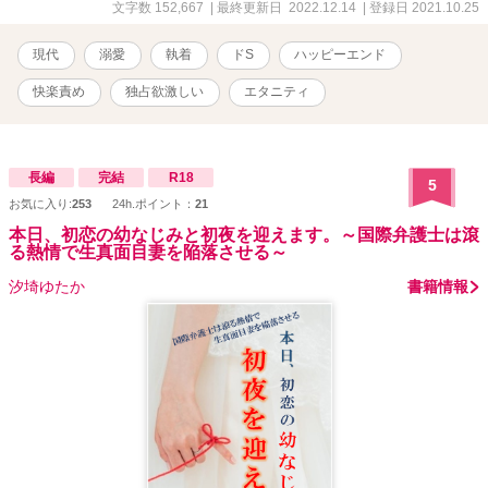
文字数 152,667
| 最終更新日 2022.12.14
| 登録日 2021.10.25
現代
溺愛
執着
ドS
ハッピーエンド
快楽責め
独占欲激しい
エタニティ
長編
完結
R18
5
お気に入り:
253
24h.ポイント：
21
本日、初恋の幼なじみと初夜を迎えます。～国際弁護士は滾
る熱情で生真面目妻を陥落させる～
汐埼ゆたか
書籍情報