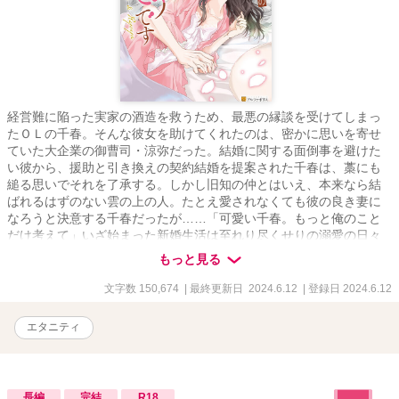
経営難に陥った実家の酒造を救うため、最悪の縁談を受けてしまっ
たＯＬの千春。そんな彼女を助けてくれたのは、密かに思いを寄せ
ていた大企業の御曹司・涼弥だった。結婚に関する面倒事を避けた
い彼から、援助と引き換えの契約結婚を提案された千春は、藁にも
縋る思いでそれを了承する。しかし旧知の仲とはいえ、本来なら結
ばれるはずのない雲の上の人。たとえ愛されなくても彼の良き妻に
なろうと決意する千春だったが……「可愛い千春。もっと俺のこと
だけ考えて」いざ始まった新婚生活は至れり尽くせりの溺愛の日々
で!? 拗らせ両片思い夫婦の、じれじれすれ違いラブ！
もっと見る
文字数 150,674
| 最終更新日 2024.6.12
| 登録日 2024.6.12
エタニティ
長編
完結
R18