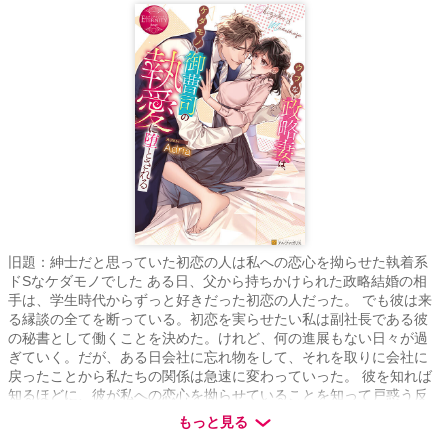
旧題：紳士だと思っていた初恋の人は私への恋心を拗らせた執着系
ドSなケダモノでした ある日、父から持ちかけられた政略結婚の相
手は、学生時代からずっと好きだった初恋の人だった。 でも彼は来
る縁談の全てを断っている。初恋を実らせたい私は副社長である彼
の秘書として働くことを決めた。けれど、何の進展もない日々が過
ぎていく。だが、ある日会社に忘れ物をして、それを取りに会社に
戻ったことから私たちの関係は急速に変わっていった。 彼を知れば
知るほどに、彼が私への恋心を拗らせていることを知って戸惑う反
面嬉しさもあり、私への執着を隠さない彼のペースに翻弄されてい
もっと見る
く……。