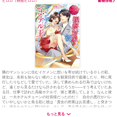
ヒロロ（秋桜ヒロロ）
書籍情報
隣のマンションに住むイケメンに想いを寄せ続けているＯＬの彩。
彼女は、名前も知らない彼のことを観賞目的で盗撮したり、時に尾
行したりなどして愛でていた。決して褒められる行為ではないけれ
ど、遠くから見るだけなら許されるだろうか――そう考えていたあ
る日、仕事で訪れた高級ホテルで、彼と遭遇してしまう。なんと彼
は、一大ホテルチェーンの社長様だったのだ！ 自分の悪行がバレ
ていやしないかと焦る彩に彼は「貴女の所業はお見通し」と突きつ
け、彼女をホテルに呼び出す。そして、恐る恐る赴いた彩を待って
いたのは、まさかの熱烈アプローチと、尋常ならざる執愛。あっと
もっと見る
いう間に高級マンションに監禁され、三食・昼寝・手錠付きの同棲