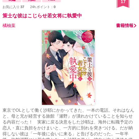
17
お気に入り:
37
24h.ポイント：
0
策士な彼はこじらせ若女将に執愛中
橘柚葉
書籍情報
東京でOLとして働く沙耶にかかってきた、一本の電話。それはなん
と、母と兄が経営する旅館『瀬野』が潰れかけていることを知らせ
る内容だった！ 実家に戻る決意をした沙耶は、海外に転職予定の
恋人・直に負担をかけまいと、一方的に別れを突きつける。だが納
得しない彼は「一年後に会いに来る」と告げるのだった。一年半