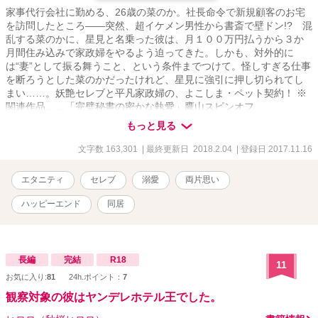
家事代行会社に勤める、26歳の菜のか。社長命令で新規顧客のお宅
を訪問したところ――突然、超イケメン男性から書斎で壁ドン!? 混
乱する菜のかに、星見と名乗った彼は、月１００万円払うから３か
月間住み込みで家政婦をやるよう迫ってきた。しかも、対外的に
は“妻”として振る舞うこと、という条件までつけて。怪しすぎる仕事
を断ろうとした菜のかだったけれど、星見に強引に押し切られてし
まい……。妖艶セレブと平凡家政婦の、よこしま・ペット契約！ ※
関連作品……「完璧秘書の密かな執愛」鷹山スピンオフ
https://www.alphapolis.co.jp/novel/307138515/878163491
もっと見る
文字数 163,301
| 最終更新日 2018.2.04
| 登録日 2017.11.16
エタニティ
セレブ
溺愛
両片思い
ハッピーエンド
同居
長編
完結
R18
11
お気に入り:
81
24h.ポイント：
7
観察対象の彼はヤンデレホテル王でした。