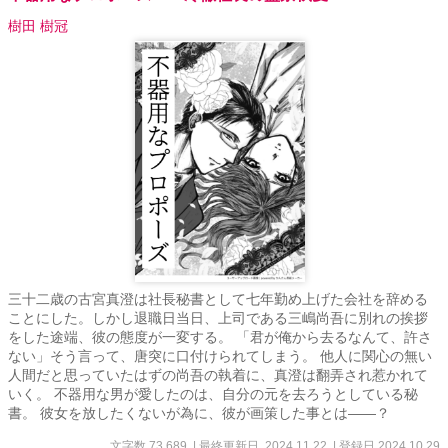
夫です） ちなみに第一弾、姉の伊織と一矢の物語はコチラ ↓『幼馴
樹田 樹冠
染の専業ニセ嫁始めましたが、どうやらニセ夫の溺愛は本物のよう
です』 https://www.alphapolis.co.jp/novel/465565553/133399209 中
松・美緒編の更新を待つ間に、おさらい・復習するのもアリです◎
メイン登場人物 ヒロイン 緑竹 美緒（みどりたけ みお） 職
業・学生 二十一歳 ヒーロー 中松 道弘（なかまつ みちひ
ろ） 職業・鬼執事 三十二歳 表紙・紗蔵蒼様
三十二歳の古宮真澄は社長秘書として七年勤め上げた会社を辞める
ことにした。しかし退職日当日、上司である三嶋尚吾に別れの挨拶
をした途端、彼の態度が一変する。 「君が俺から去るなんて、許さ
ない」そう言って、唐突に口付けられてしまう。 他人に関心の無い
人間だと思っていたはずの尚吾の執着に、真澄は翻弄され惹かれて
いく。 不器用な男が愛したのは、自分の元を去ろうとしている秘
書。 彼女を放したくないが為に、彼が画策した事とは――？
文字数 73,689
| 最終更新日 2024.11.22
| 登録日 2024.10.29