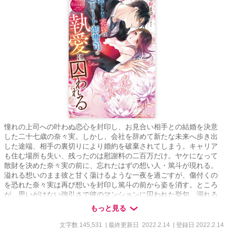
憧れの上司への叶わぬ恋心を封印し、お見合い相手との結婚を決意
した二十七歳の奈々実。しかし、会社を辞めて新たな未来へ歩き出
した途端、相手の裏切りにより婚約を破棄されてしまう。キャリア
も住む場所も失い、残ったのは慰謝料の二百万だけ。ヤケになって
散財を決めた奈々実の前に、忘れたはずの想い人・篤斗が現れる。
溢れる想いのまま彼と甘く蕩けるような一夜を過ごすが、傷付くの
を恐れた奈々実は再び想いを封印し篤斗の前から姿を消す。ところ
が、思いがけない強引さで彼のマンションに囚われた挙句、溺れる
ほどの愛情を注がれる日々が始まって!? 一夜の夢から花開く、濃密
もっと見る
ラブ・ロマンス。
文字数 145,531
| 最終更新日 2022.2.14
| 登録日 2022.2.14