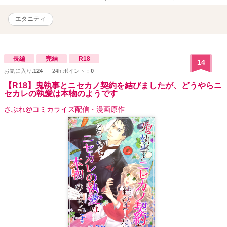
エタニティ
長編
完結
R18
14
お気に入り:
124
24h.ポイント：
0
【R18】鬼執事とニセカノ契約を結びましたが、どうやらニ
セカレの執愛は本物のようです
さぶれ@コミカライズ配信・漫画原作