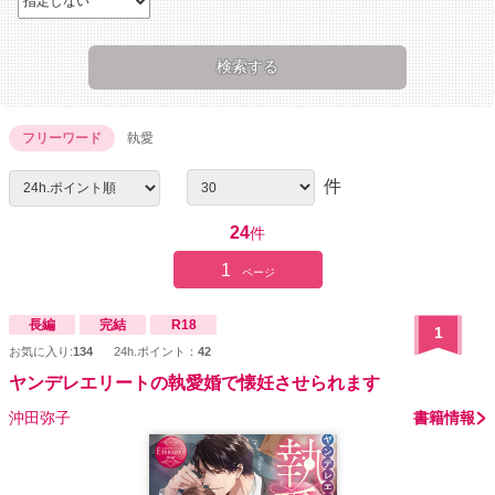
フリーワード
執愛
件
24
件
1
ページ
長編
完結
R18
1
お気に入り:
134
24h.ポイント：
42
ヤンデレエリートの執愛婚で懐妊させられます
沖田弥子
書籍情報