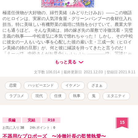
極道任侠物が大好物の、緑竹美緒（みどりたけみお）――この物語
のヒロインは、実家の人気洋食屋・グリーンバンブーの食材仕入れ
担当。特に美味しい有機野菜の栽培に情熱をかけていて、農業大学
にも通うほど。 そんな美緒は、姉の嫁ぎ先の屋敷で冷徹沈着・完璧
主義の執事――中松道弘に本気で惚れちゃった！ しかし、その中松
に彼女の一人もいない事を心配した彼の雇い主・三成一矢（ヒロイ
ン美緒の姉の旦那）が、何と彼に縁談を持ってきたと言うのだ！
「えーっ!? 中松さんがお見合いぃいぃいぃ――――!?」 冗談じゃ
ないっ!! 中松さんと恋に落ちるのは、この私!! お見合い話を迷惑そう
もっと見る
にしている中松に、美緒が提案。 ――ニセカノ、やりますよ、と。
困った中松執事も、美緒の申し出に賛成せざるを得ず。 「これっ
文字数 106,014
| 最終更新日 2021.12.03
| 登録日 2021.9.11
て、どこまで契約に含まれてんの？」 ナヌ!? 何時も丁寧な執事口調
はどこへやら!? 羊の皮を剥いで豹変した中松執事。 しかも中松は想
恋愛
ハッピーエンド
イケメン
ざまぁ
像以上に鬼ぶりを発揮し････ ひょんな事から、中松執事のニセカノ
始めちゃいました！ しかしどうやら執愛ではなく、地獄が待ってい
ラブコメ
現代
任侠
執事
鬼
エタニティ
るようで････？ どうする美緒!? 大人気のアイツ等が帰って来た！ ス
ーパー完璧・冷酷・鬼執事の中松×任侠映画好きのためか、ちょっぴ
りワイルド女子の美緒が織りなす、ハチャメチャ・ラブコメディ！
「言っとくけど、俺は容赦しないからな」 ふおおっ。 「俺を堕とせ
長編
完結
R18
15
るもんなら、堕としてみろ。お前の攻撃、楽しみにしていてやるか
お気に入り:
38
24h.ポイント：
0
ら」 鬼松キター！(/ω＼) ニセ嫁シリーズ第二弾。 （※第一弾を読ま
なくても楽しめるようにしておりますので、このまま読んでも大丈
不器用なプロポーズ 〜冷徹社長の監禁執愛〜