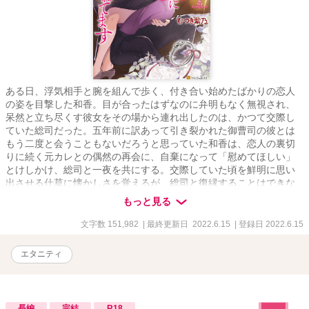
ある日、浮気相手と腕を組んで歩く、付き合い始めたばかりの恋人
の姿を目撃した和香。目が合ったはずなのに弁明もなく無視され、
呆然と立ち尽くす彼女をその場から連れ出したのは、かつて交際し
ていた総司だった。五年前に訳あって引き裂かれた御曹司の彼とは
もう二度と会うこともないだろうと思っていた和香は、恋人の裏切
りに続く元カレとの偶然の再会に、自棄になって「慰めてほしい」
とけしかけ、総司と一夜を共にする。交際していた頃を鮮明に思い
出させる仕草に懐かしさを覚えるが、総司と復縁することはできな
い。「もう会わない」とホテルを後にした和香だが、なぜか総司か
もっと見る
らのアプローチは続き……
文字数 151,982
| 最終更新日 2022.6.15
| 登録日 2022.6.15
エタニティ
長編
完結
R18