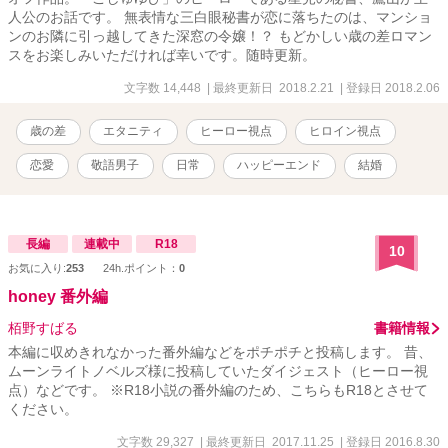
人公のお話です。 無表情な三白眼秘書が恋に落ちたのは、マンショ
ンのお隣に引っ越してきた深窓の令嬢！？ もどかしい歳の差ロマン
スをお楽しみいただければ幸いです。随時更新。
文字数 14,448
| 最終更新日 2018.2.21
| 登録日 2018.2.06
歳の差
エタニティ
ヒーロー視点
ヒロイン視点
恋愛
敬語男子
日常
ハッピーエンド
結婚
長編
連載中
R18
10
お気に入り:
253
24h.ポイント：
0
honey 番外編
栢野すばる
書籍情報
本編に収めきれなかった番外編などをポチポチと投稿します。 昔、
ムーンライトノベルズ様に投稿していたダイジェスト（ヒーロー視
点）などです。 ※R18小説の番外編のため、こちらもR18とさせて
ください。
文字数 29,327
| 最終更新日 2017.11.25
| 登録日 2016.8.30