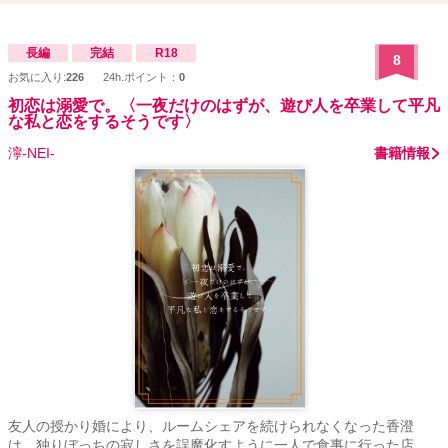
さい。 ※この作品はフィクションです。実在の人物・団体とは一切
関係ありません。 ※随時概要含め本文の改稿や修正等をしていま
す。 ※他サイトで完結済の中編です。 ✧連載期間22.12.25〜
長編
完結
R18
8
23.1.4✧
お気に入り:
226
24h.ポイント：
0
初恋は溺愛で。〈一夜だけのはずが、遊び人を卒業して平凡
な私と恋をするそうです〉
濘-NEI-
書籍情報
友人の授かり婚により、ルームシェアを続けられなくなった香澄
は、独りぼっちの寂しさを誤魔化すように一人で食事に行った店