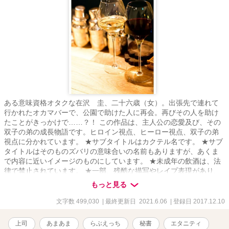
ある意味資格オタクな在沢 圭、二十六歳（女）。出張先で連れて
行かれたオカマバーで、公園で助けた人に再会。再びその人を助け
たことがきっかけで……？！ この作品は、主人公の恋愛及び、その
双子の弟の成長物語です。ヒロイン視点、ヒーロー視点、双子の弟
視点に分かれています。 ★サブタイトルはカクテル名です。 ★サブ
タイトルはそのものズバリの意味合いの名前もありますが、あくま
で内容に近いイメージのものにしています。 ★未成年の飲酒は、法
律で禁止されています。 ★一部、残酷な描写やレイプ表現があり、
サブタイの後ろに★印をつけています。苦手な方はご注意くださ
もっと見る
い。 ★この物語はフィクションです。実在の人物及び団体等とは一
切関係ありません。 ★ｉｆ作品 もしも、あの時◯◯だったら。そう
文字数 499,030
| 最終更新日 2021.6.06
| 登録日 2017.12.10
いう思いで書いた作品ですので、「相手が本編の二人じゃないと
嫌！」という方は、そのままバックでお願いします。 もちろん条件
上司
あまあま
らぶえっち
秘書
エタニティ