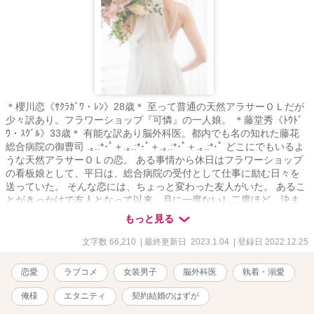
＊櫻川恋《ｻｸﾗｶﾞﾜ・ﾚﾝ》28歳＊ 至って普通の天然アラサーＯＬだが
少々訳あり。フラワーショップ『可憐』の一人娘。 ＊藤堂秀《ﾄｳﾄﾞ
ｳ・ｽｸﾞﾙ》33歳＊ 有能な訳あり脳外科医。都内でも名の知れた藤花
総合病院の御曹司 .｡.:*･ﾟ＋.｡.:*･ﾟ＋.｡.:*･ﾟ＋.｡.:*･ﾟ どこにでもいるよ
うな天然アラサーＯＬの恋。 ある事情から休日はフラワーショップ
の看板娘として、平日は、総合病院の受付として仕事に励む日々を
送っていた。 そんな恋には、ちょっと変わった友人がいた。 あるこ
とがきっかけで友人となって以来、月に一度ないし二度ほど、決ま
って週末の夜にだけ、馴染みのＢＡＲで美味しいカクテルを堪能し
もっと見る
つつ楽しいお喋りに花を咲かせていた。いつしか至福のひととき
に。 それがある日突然覆ってしまう。 有能な訳あり外科医＆至って
文字数 66,210
| 最終更新日 2023.1.04
| 登録日 2022.12.25
普通の天然アラサーＯＬ。偽りの関係だったはずが、常識を覆すよ
うな執着系溺愛ラブロマンスな展開にーー!? .｡.:*･ﾟ＋.｡.:*･ﾟ＋.｡.:*･ﾟ
恋愛
ラブコメ
女装男子
脳外科医
執着・溺愛
＋.｡.:*･ﾟ ※嘘ふらに登場する藤堂渉の息子がヒーローですが単独で
お読み頂けます。 ※ヒーロー視点あり ※通常よりソフトになる予定
俺様
エタニティ
契約結婚のはずが
ですが、TLです。設定上強引な展開もあるので閲覧にはご注意くだ