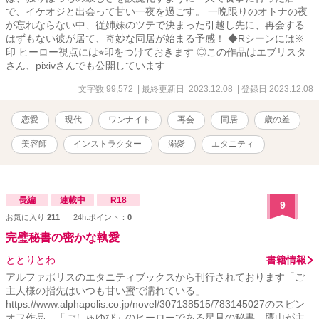
で、イケオジと出会って甘い一夜を過ごす。 一晩限りのオトナの夜
が忘れならない中、従姉妹のツテで決まった引越し先に、再会する
はずもない彼が居て、奇妙な同居が始まる予感！ ◆Rシーンには※
印 ヒーロー視点には⭐︎印をつけておきます ◎この作品はエブリスタ
さん、pixivさんでも公開しています
文字数 99,572
| 最終更新日 2023.12.08
| 登録日 2023.12.08
恋愛
現代
ワンナイト
再会
同居
歳の差
美容師
インストラクター
溺愛
エタニティ
長編
連載中
R18
9
お気に入り:
211
24h.ポイント：
0
完璧秘書の密かな執愛
ととりとわ
書籍情報
アルファポリスのエタニティブックスから刊行されております「ご
主人様の指先はいつも甘い蜜で濡れている」
https://www.alphapolis.co.jp/novel/307138515/783145027のスピン
オフ作品。「ごしゅゆび」のヒーローである星見の秘書、鷹山が主