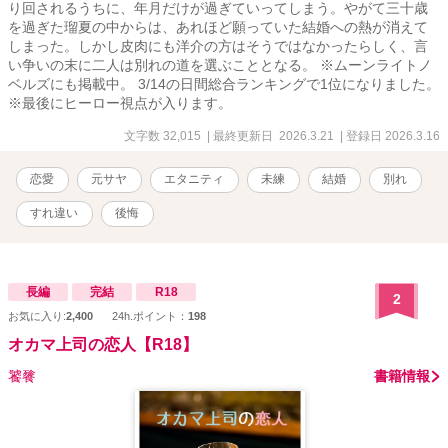
り回されるうちに、年月だけが過ぎていってしまう。やがて三十歳
を過ぎた瑠夏の中からは、あれほど願っていた結婚への熱が消えて
しまった。しかし皮肉にも洋介の方はそうではなかったらしく、言
い争いの末に二人は別れの道を選ぶこととなる。 ※ムーンライトノ
ベルズにも掲載中。 3/14の日間総合ランキングで1位になりました。
※最後にヒーロー視点が入ります。
文字数 32,015
| 最終更新日 2026.3.21
| 登録日 2026.3.16
恋愛
元サヤ
エタニティ
未練
結婚
別れ
すれ違い
後悔
長編
完結
R18
2
お気に入り:
2,400
24h.ポイント：
198
オカマ上司の恋人【R18】
饕餮
書籍情報