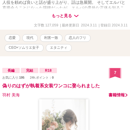
人役を頼めば良いと話が盛り上がり、話は急展開。 そしてエルバと
直接会うことになった瑞穂だったが、エルバの意外な正体を知るこ
とに⁉︎ Rシーンは※ ヒーロー視点は◇をつけてあります。 ★この作
もっと見る
品はエブリスタさんでも公開しています
文字数 127,059
| 最終更新日 2024.3.11
| 登録日 2024.3.11
恋愛
現代
利害一致
恋人のフリ
CEO×ソムリエ女子
エタニティ
長編
完結
R18
7
お気に入り:
195
24h.ポイント：
0
偽りのはずが執着系女装ワンコに娶られました
羽村 美海
書籍情報