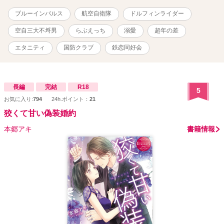
に変更はありません。 ★サブタイトルの前に『★』が付いている話
はヒーロー視点です。 ★サブタイトルの前に『☆』が付いている話
ブルーインパルス
航空自衛隊
ドルフィンライダー
は最初がヒロイン、途中でヒーロー視点となります。 ★このお話は
コラボ作品です。 小説家になろうで連載している鏡野ゆうさんの
空自三大不埒男
らぶえっち
溺愛
超年の差
『今日も青空、イルカ日和』
https://www.alphapolis.co.jp/novel/210140744/530154319 と、ムー
エタニティ
国防クラブ
鉄恋同好会
ンライトノベルズで連載しているユーリさんの 『アグレッサー部隊
長は癒されたい』https://novel18.syosetu.com/n5652do/ に出てくる
名前がちらほら出て来ますが、お二人には許可を得ています。 ★こ
の物語はフィクションです。実在の団体及び登場人物とは一切関係
長編
完結
R18
5
ありません。
お気に入り:
794
24h.ポイント：
21
狡くて甘い偽装婚約
本郷アキ
書籍情報