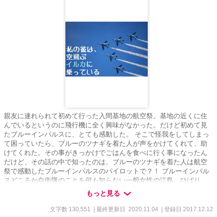
親友に連れられて初めて行った入間基地の航空祭。基地の近くに住
んでいるというのに飛行機に全く興味がなかった。だけど初めて見
たブルーインパルスに、とても感動した。 そこで怪我をしてしまっ
て困っていたら、ブルーのツナギを着た人が声をかけてくれて、助
けてくれた。その事がきっかけでごはんを食べに行く事になったん
だけど、その話の中で知ったのは、ブルーのツナギを着た人は航空
祭で感動したブルーインパルスのパイロットで？！ ブルーインパル
スどころか自衛隊のことを何も知らない一般女性の江島 ひばり
と、ブルーインパルスの四番機パイロットである藤田 章吾の物
もっと見る
語。 ★短編であげた『私の彼は○○です』内の『私の彼は、空飛ぶイ
ルカに乗っている』の連載版です。一部設定を変えましたが、内容
文字数 130,551
| 最終更新日 2020.11.04
| 登録日 2017.12.12