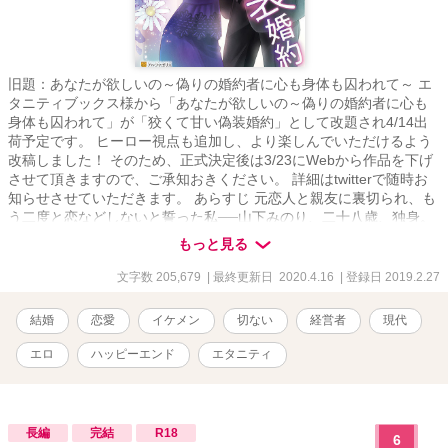
旧題：あなたが欲しいの～偽りの婚約者に心も身体も囚われて～ エ
タニティブックス様から「あなたが欲しいの～偽りの婚約者に心も
身体も囚われて」が「狡くて甘い偽装婚約」として改題され4/14出
荷予定です。 ヒーロー視点も追加し、より楽しんでいただけるよう
改稿しました！ そのため、正式決定後は3/23にWebから作品を下げ
させて頂きますので、ご承知おきください。 詳細はtwitterで随時お
知らせさせていただきます。 あらすじ 元恋人と親友に裏切られ、も
う二度と恋などしないと誓った私──山下みのり、二十八歳、独身。
もちろん恋人も友達もゼロ。 趣味といったら、ネットゲームに漫
もっと見る
画、一人飲み。 しかし、病気の祖父の頼みで、ウェディングドレス
を着ることに。 恋人を連れて来いって──こんなことならば、彼氏が
文字数 205,679
| 最終更新日 2020.4.16
| 登録日 2019.2.27
できたなんて嘘をついたりしなければよかった。 そんな時「君も結
婚相手探してるの？ 実は俺もなんだ」と声をかけられる。 芸能人
結婚
恋愛
イケメン
切ない
経営者
現代
みたいにかっこいい男性は、私に都合のいい〝契約〟の話を持ちか
けてきた！ 私は二度と恋はしない。 もちろんあなたにも。 だから、
エロ
ハッピーエンド
エタニティ
あなたの話に乗ることにする。 もう長くはない最愛の家族のため
に。 三十二歳、総合病院経営者 長谷川晃史 × 二十八歳独身、銀
行員 山下みのり 切ない大人の恋を描いた、ラブストーリー ※エブ
リスタ、ムーン、ベリーズカフェに投稿していた「偽装婚約」を大
長編
完結
R18
6
幅に加筆修正したものになります。話の内容は変わっておりませ