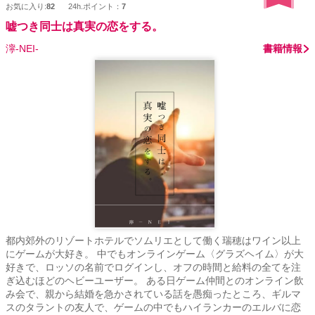
お気に入り:
82
24h.ポイント：
7
ん。
嘘つき同士は真実の恋をする。
濘-NEI-
書籍情報
都内郊外のリゾートホテルでソムリエとして働く瑞穂はワイン以上
にゲームが大好き。 中でもオンラインゲーム〈グラズヘイム〉が大
好きで、ロッソの名前でログインし、オフの時間と給料の全てを注
ぎ込むほどのヘビーユーザー。 ある日ゲーム仲間とのオンライン飲
み会で、親から結婚を急かされている話を愚痴ったところ、ギルマ
スのタラントの友人で、ゲームの中でもハイランカーのエルバに恋