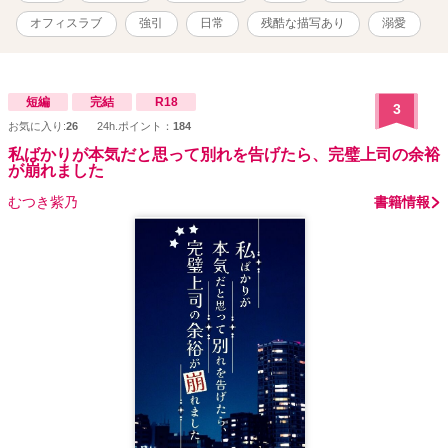
付きです。 ★条件１ 圭が泪と出会う前であること。 ★条件２ 出会
っていても、泪に恋愛感情がないこと。 などです。 一部近親相姦が
オフィスラブ
強引
日常
残酷な描写あり
溺愛
あります。苦手な方はご注意ください。
短編
完結
R18
3
お気に入り:
26
24h.ポイント：
184
私ばかりが本気だと思って別れを告げたら、完璧上司の余裕
が崩れました
むつき紫乃
書籍情報