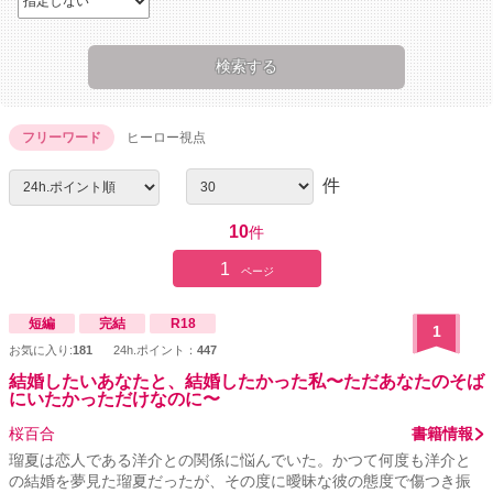
フリーワード
ヒーロー視点
件
10
件
1
ページ
短編
完結
R18
1
お気に入り:
181
24h.ポイント：
447
結婚したいあなたと、結婚したかった私〜ただあなたのそば
にいたかっただけなのに〜
桜百合
書籍情報
瑠夏は恋人である洋介との関係に悩んでいた。かつて何度も洋介と
の結婚を夢見た瑠夏だったが、その度に曖昧な彼の態度で傷つき振