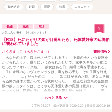
ま かりん 26歳 外食産業チェーン『エールダンジュ』グループご令
嬢 自身は普通に会社員をしている 明るく朗らか あまり物事には執着
政略結婚
妊娠
溺愛
執着
エタニティ
しない 若干(?)天然 × 倉森宣利 くらもり たかとし 32歳 世界有数
の自動車企業『TAIGA』グループ御曹司 自身は核企業『TAIGA自動
車』専務 冷酷で厳しそうに見られがちだが、誠実な人 心を開いた人
間にはとことん甘い顔を見せる なんで私、子供ができた途端に復縁
長編
完結
R18
5
を迫られてるんですかね……？
お気に入り:
566
24h.ポイント：
7
【R18】死にたがりの姫が目覚めたら、死体愛好家の辺境伯
に襲われていました
おうぎまちこ（あきたこまち）
書籍情報
「あなたの上で、腹上死させてくれる？」 不義の子という疑惑を
かけられたうえ、継母にいじめられたせいで、家事スキルが万能に
なったヴィオレッタ姫。 彼女はある日、継母に毒を手渡される。
生に未練のないヴィオレッタは、毒を飲み干し、その生涯を終え
た。 ――はずだったのに――。 次に目が覚めた時、彼女は見知
らぬ男の身体と繋がっている状態だった。 端正な顔立ちの金髪碧
眼の彼シュタインは、どうやら死体愛好家の変態（童貞）。 ヴィ
オレッタは、巨根の彼に、自身の腹上死を持ちかけて――。 死に
たがりの姫（クールなS）と、死体愛好家の辺境伯（ヘタレなM、本
もっと見る
当の正体は皇××）が織り成す、ハートフルなラブストーリー開幕？
※グロはありません。 ※R18に※、第2話から。 ※相手役は第2話か
文字数 25,307
| 最終更新日 2020.9.22
| 登録日 2020.9.19
ら登場。 ※推理やミステリーっぽく書きたかったけれど、うまくい