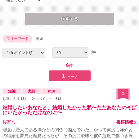
フリーワード
未練
件
6
件
1
ページ
短編
完結
R18
1
お気に入り:
181
24h.ポイント：
312
結婚したいあなたと、結婚したかった私〜ただあなたのそば
にいたかっただけなのに〜
桜百合
書籍情報
瑠夏は恋人である洋介との関係に悩んでいた。かつて何度も洋介と
の結婚を夢見た瑠夏だったが、その度に曖昧な彼の態度で傷つき振