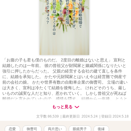
「お腹の子も君も僕のものだ。 2度目の離婚はないと思え」 宣利と
結婚したのは一年前。 彼の曾祖父が財閥家と姻戚関係になりたいと
強引に押したからだった。 父親の経営する会社の建て直しを条件
に、結婚を承知した。 かたや元財閥家とはいえ今は経営難で倒産寸
前の会社の娘。 かたや世界有数の自動車企業の御曹司。 立場の違い
は大きく、宣利は冷たくて結婚を後悔した。 けれどそのうち、厳し
いものの誠実な人だと知り、惹かれていく。 しかし曾祖父が死ねば
離婚だと言われていたので、感情を隠す。 結婚から一年後。 とうと
う曾祖父が亡くなる。 当然、宣利から離婚を切り出された。 未練は
もっと見る
あったが困らせるのは嫌で、承知する。 最後に抱きたいと言われ、
最初で最後、宣利に身体を預ける。 離婚後、妊娠に気づいた。 それ
文字数 86,539
| 最終更新日 2024.5.24
| 登録日 2024.5.18
を宣利に知られ、復縁を求められるまではまあいい。 でも、離婚前
が嘘みたいに、溺愛してくるのはなんでですか!? 羽島花琳 はじ
恋愛
御曹司
両片思い
眼鏡男子
復縁