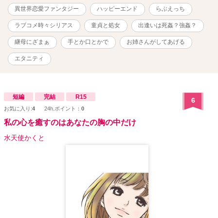
きませんでした。 ※ムーンライト様投稿の完結作品です。
異世界恋愛ファンタジー
ハッピーエンド
らぶえっち
ラブコメ時々シリアス
童貞と処女
出逢いは死姦？強姦？
継母にざまぁ
手とか口とかで
お姉さんがしてあげる
エタニティ
短編
完結
R15
6
お気に入り:
4
24h.ポイント：
0
私の心を癒すのはあなたの胸の中だけ
水天使かくと