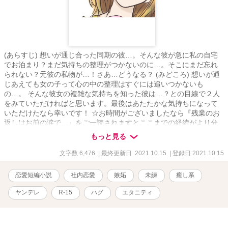
(あらすじ) 想いが通じ合った同期の彼…。そんな彼が急に私の自宅
でお泊まり？まだ気持ちの整理がつかないのに…。そこにまだ忘れ
られない？元彼の私物が…！さあ…どうなる？ (みどころ) 想いが通
じあえても女の子って心の中の整理はすぐには追いつかないも
の…。 そんな彼女の複雑な気持ちを知った彼は…？との目線で２人
をみていただければと思います。最後はあたたかな気持ちになって
いただけたなら幸いです！ ☆お時間がございましたなら『残業のお
返しはお前の涙で…』をご一読されますとここまでの経緯がより分
かりやすいかと存じます！ ☆多少の性描写にてR-15とさせていただ
もっと見る
きます
文字数 6,476
| 最終更新日 2021.10.15
| 登録日 2021.10.15
恋愛短編小説
社内恋愛
嫉妬
未練
癒し系
ヤンデレ
R-15
ハグ
エタニティ