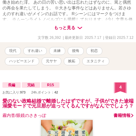
働き始めた澪。 あの日の苦い思い出は忘れたはずなのに、篤と偶然
の再会を果たしてしまう。 ※大きな事件などはありません。若さゆ
えのすれ違いがメインのお話です。 Rシーンにはマークをつけま
す。 ※ムーンライトノベルズにも掲載しております。(少し文章を修
正したものをこちらに載せてます) ※2〜3万字程度のお話ですので、
もっと見る
サラッと読んでいただけたらなと思います！
文字数 26,392
| 最終更新日 2025.7.17
| 登録日 2025.7.12
現代
すれ違い
未練
後悔
初恋
ハッピーエンド
元サヤ
嫉妬
エタニティ
長編
完結
R15
4
お気に入り:
973
24h.ポイント：
42
愛のない政略結婚で離婚したはずですが、子供ができた途端
溺愛モードで元旦那が迫ってくるんですがなんででしょう？
霧内杳/眼鏡のさきっぽ
書籍情報