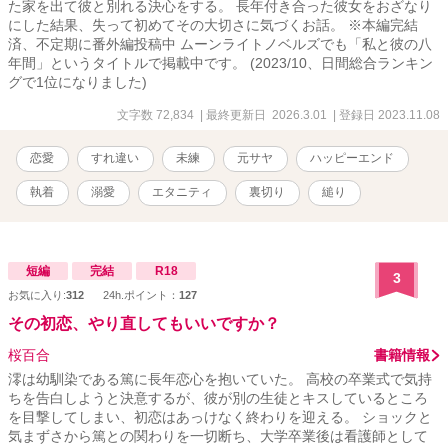
た家を出て彼と別れる決心をする。 長年付き合った彼女をおざなり
にした結果、失って初めてその大切さに気づくお話。 ※本編完結
済、不定期に番外編投稿中 ムーンライトノベルズでも「私と彼の八
年間」というタイトルで掲載中です。 (2023/10、日間総合ランキン
グで1位になりました)
文字数 72,834
| 最終更新日 2026.3.01
| 登録日 2023.11.08
恋愛
すれ違い
未練
元サヤ
ハッピーエンド
執着
溺愛
エタニティ
裏切り
縋り
短編
完結
R18
3
お気に入り:
312
24h.ポイント：
127
その初恋、やり直してもいいですか？
桜百合
書籍情報
澪は幼馴染である篤に長年恋心を抱いていた。 高校の卒業式で気持
ちを告白しようと決意するが、彼が別の生徒とキスしているところ
を目撃してしまい、初恋はあっけなく終わりを迎える。 ショックと
気まずさから篤との関わりを一切断ち、大学卒業後は看護師として