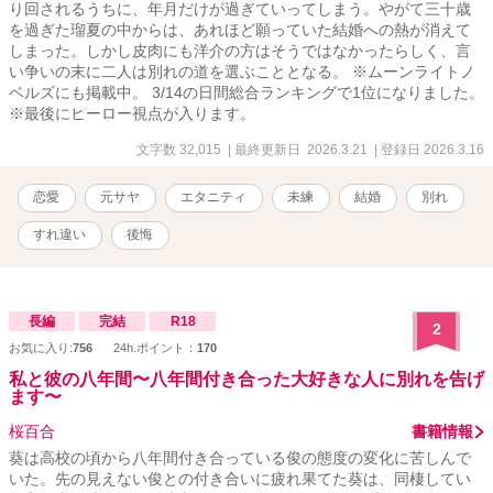
り回されるうちに、年月だけが過ぎていってしまう。やがて三十歳
を過ぎた瑠夏の中からは、あれほど願っていた結婚への熱が消えて
しまった。しかし皮肉にも洋介の方はそうではなかったらしく、言
い争いの末に二人は別れの道を選ぶこととなる。 ※ムーンライトノ
ベルズにも掲載中。 3/14の日間総合ランキングで1位になりました。
※最後にヒーロー視点が入ります。
文字数 32,015
| 最終更新日 2026.3.21
| 登録日 2026.3.16
恋愛
元サヤ
エタニティ
未練
結婚
別れ
すれ違い
後悔
長編
完結
R18
2
お気に入り:
756
24h.ポイント：
170
私と彼の八年間〜八年間付き合った大好きな人に別れを告げ
ます〜
桜百合
書籍情報
葵は高校の頃から八年間付き合っている俊の態度の変化に苦しんで
いた。先の見えない俊との付き合いに疲れ果てた葵は、同棲してい