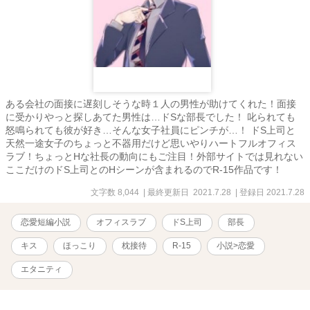
ある会社の面接に遅刻しそうな時１人の男性が助けてくれた！面接
に受かりやっと探しあてた男性は…ドSな部長でした！ 叱られても
怒鳴られても彼が好き…そんな女子社員にピンチが…！ ドS上司と
天然一途女子のちょっと不器用だけど思いやりハートフルオフィス
ラブ！ちょっとHな社長の動向にもご注目！外部サイトでは見れない
ここだけのドS上司とのHシーンが含まれるのでR-15作品です！
文字数 8,044
| 最終更新日 2021.7.28
| 登録日 2021.7.28
恋愛短編小説
オフィスラブ
ドS上司
部長
キス
ほっこり
枕接待
R-15
小説>恋愛
エタニティ