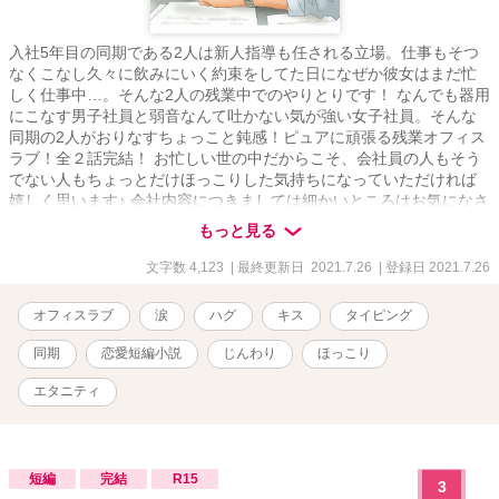
入社5年目の同期である2人は新人指導も任される立場。仕事もそつ
なくこなし久々に飲みにいく約束をしてた日になぜか彼女はまだ忙
しく仕事中…。そんな2人の残業中でのやりとりです！ なんでも器用
にこなす男子社員と弱音なんて吐かない気が強い女子社員。そんな
同期の2人がおりなすちょっこと鈍感！ピュアに頑張る残業オフィス
ラブ！全２話完結！ お忙しい世の中だからこそ、会社員の人もそう
でない人もちょっとだけほっこりした気持ちになっていただければ
嬉しく思います♪ 会社内容につきましては細かいところはお気になさ
らずお読みいただけたら幸いです
もっと見る
文字数 4,123
| 最終更新日 2021.7.26
| 登録日 2021.7.26
オフィスラブ
涙
ハグ
キス
タイピング
同期
恋愛短編小説
じんわり
ほっこり
エタニティ
短編
完結
R15
3