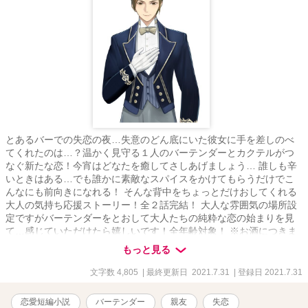
とあるバーでの失恋の夜…失意のどん底にいた彼女に手を差しのべ
てくれたのは…？温かく見守る１人のバーテンダーとカクテルがつ
なぐ新たな恋！今宵はどなたを癒してさしあげましょう… 誰しも辛
いときはある…でも誰かに素敵なスパイスをかけてもらうだけでこ
んなにも前向きになれる！ そんな背中をちょっとだけおしてくれる
大人の気持ち応援ストーリー！全２話完結！ 大人な雰囲気の場所設
定ですがバーテンダーをとおして大人たちの純粋な恋の始まりを見
て…感じていただけたら嬉しいです！全年齢対象！ ※お酒につきま
しては広いお心でお読みいただくと幸いです…
もっと見る
文字数 4,805
| 最終更新日 2021.7.31
| 登録日 2021.7.31
恋愛短編小説
バーテンダー
親友
失恋