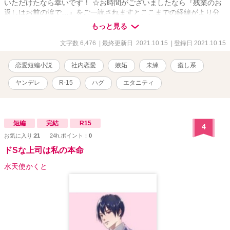
いただけたなら幸いです！ ☆お時間がございましたなら『残業のお
返しはお前の涙で…』をご一読されますとここまでの経緯がより分
かりやすいかと存じます！ ☆多少の性描写にてR-15とさせていただ
もっと見る
きます
文字数 6,476
| 最終更新日 2021.10.15
| 登録日 2021.10.15
恋愛短編小説
社内恋愛
嫉妬
未練
癒し系
ヤンデレ
R-15
ハグ
エタニティ
短編
完結
R15
4
お気に入り:
21
24h.ポイント：
0
ドSな上司は私の本命
水天使かくと