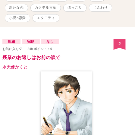
新たな恋
カクテル言葉
ほっこり
じんわり
小説>恋愛
エタニティ
短編
完結
なし
2
お気に入り:
7
24h.ポイント：
0
残業のお返しはお前の涙で
水天使かくと