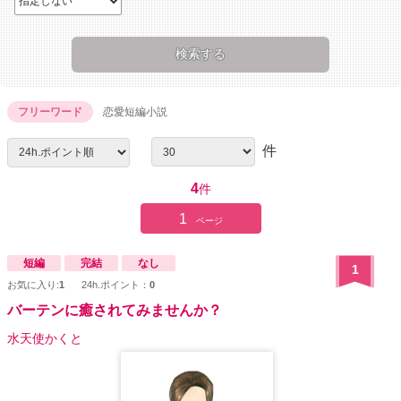
フリーワード
恋愛短編小説
件
4
件
1
ページ
短編
完結
なし
1
お気に入り:
1
24h.ポイント：
0
バーテンに癒されてみませんか？
水天使かくと