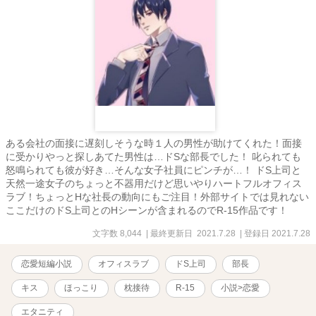
ある会社の面接に遅刻しそうな時１人の男性が助けてくれた！面接
に受かりやっと探しあてた男性は…ドSな部長でした！ 叱られても
怒鳴られても彼が好き…そんな女子社員にピンチが…！ ドS上司と
天然一途女子のちょっと不器用だけど思いやりハートフルオフィス
ラブ！ちょっとHな社長の動向にもご注目！外部サイトでは見れない
ここだけのドS上司とのHシーンが含まれるのでR-15作品です！
文字数 8,044
| 最終更新日 2021.7.28
| 登録日 2021.7.28
恋愛短編小説
オフィスラブ
ドS上司
部長
キス
ほっこり
枕接待
R-15
小説>恋愛
エタニティ