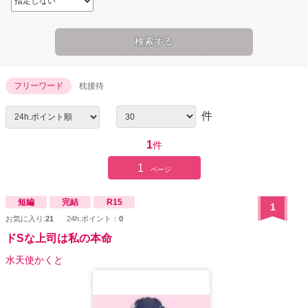
フリーワード
枕接待
件
1
件
1
ページ
短編
完結
R15
1
お気に入り:
21
24h.ポイント：
0
ドSな上司は私の本命
水天使かくと