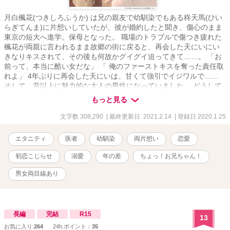
月白楓花(つきしろふうか) は兄の親友で幼馴染でもある柊天馬(ひい
らぎてんま)に片想いしていたが、彼が婚約したと聞き、傷心のまま
東京の短大へ進学。保母となった。 職場のトラブルで傷つき疲れた
楓花が両親に言われるまま故郷の街に戻ると、再会した天にいにい
きなりキスされて、その後も何故かグイグイ迫ってきて……。 「お
前って、本当に酷い女だな」 「 俺のファーストキスを奪った責任取
れよ」 4年ぶりに再会した天にいは、甘くて強引でイジワルで……
そして、昔以上に魅力的な大人の男性になっていました。 どうして
キスをするの？ どうして私の身体に触れるの？ どうして…… そんな
もっと見る
に切ない瞳で私を見つめるの？ 月白楓花(つきしろふうか) 22歳 保母
さんから引きこもり、 そして実家の喫茶店手伝いに。 柊天馬(ひい
文字数 308,290
| 最終更新日 2021.2.14
| 登録日 2020.1.25
らぎてんま) 29歳 イケメンで優秀な消化器外科医。所謂スパダリ。
これは恋心をこじらせた2人の、 初恋やり直しストーリー。 ＊2020
エタニティ
医者
幼馴染
両片想い
恋愛
／3／20 本編完結済み。不定期で番外編追加中です。 ＊幼馴染なの
で過去の回想シーンが多目です。 ＊表紙のイラストは可愛らしいで
初恋こじらせ
溺愛
年の差
ちょっ！お兄ちゃん！
すが、第22話からガッツリR18展開がありますので御注意くださ
い。 イラストはミカスケ様です。
男女両目線あり
長編
完結
R15
13
お気に入り:
264
24h.ポイント：
35