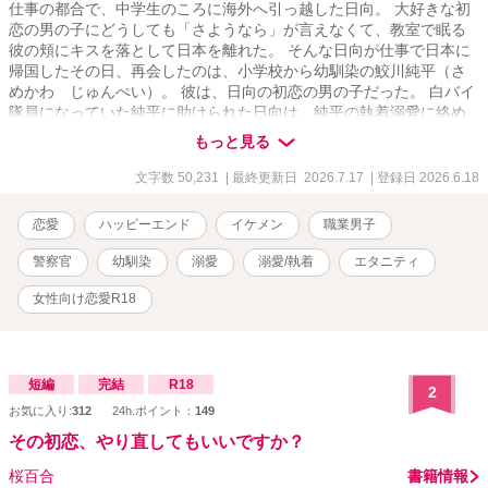
仕事の都合で、中学生のころに海外へ引っ越した日向。 大好きな初
恋の男の子にどうしても「さようなら」が言えなくて、教室で眠る
彼の頬にキスを落として日本を離れた。 そんな日向が仕事で日本に
帰国したその日、再会したのは、小学校から幼馴染の鮫川純平（さ
めかわ じゅんぺい）。 彼は、日向の初恋の男の子だった。 白バイ
隊員になっていた純平に助けられた日向は、純平の執着溺愛に絡め
取られ、気がつけば逃げ出せなくなっていて。 怒っていると思って
もっと見る
いた。 あんなキス、嫌だったのかなって。 なのに……。 「俺、お前
が好きすぎてお前以外じゃ勃たないんだ」 「ちゃんと死ぬまで責任
文字数 50,231
| 最終更新日 2026.7.17
| 登録日 2026.6.18
とってくれよな。可愛い、大好きな日向」 ──どろっどろの溺愛は、
あのデッドボールから始まった。 の、かも。 ※鮫川兄弟シリーズ最
恋愛
ハッピーエンド
イケメン
職業男子
新作です。
警察官
幼馴染
溺愛
溺愛/執着
エタニティ
女性向け恋愛R18
短編
完結
R18
2
お気に入り:
312
24h.ポイント：
149
その初恋、やり直してもいいですか？
桜百合
書籍情報