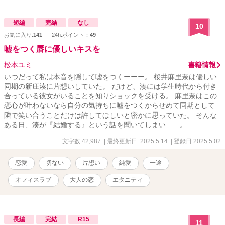
短編
完結
なし
10
お気に入り:
141
24h.ポイント：
49
嘘をつく唇に優しいキスを
松本ユミ
書籍情報
いつだって私は本音を隠して嘘をつくーーー。 桜井麻里奈は優しい
同期の新庄湊に片想いしていた。 だけど、湊には学生時代から付き
合っている彼女がいることを知りショックを受ける。 麻里奈はこの
恋心が叶わないなら自分の気持ちに嘘をつくからせめて同期として
隣で笑い合うことだけは許してほしいと密かに思っていた。 そんな
ある日、湊が『結婚する』という話を聞いてしまい……。
文字数 42,987
| 最終更新日 2025.5.14
| 登録日 2025.5.02
恋愛
切ない
片想い
純愛
一途
オフィスラブ
大人の恋
エタニティ
長編
完結
R15
11