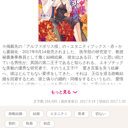
※掲載先の「アルファポリス様」の＜エタニティブックス・赤＞か
ら書籍化・2017年9月14発売されました。 医学部の研究室で、教授
秘書兼事務員として働く結崎絵麻。 彼女はある日、ずっと思い続け
ている男性が、異国の第二王子であると知らされる。 エキゾチック
な美貌の優秀な研究者で、そのうえ王子!? 驚き言葉を失う絵麻
へ、彼はとんでもない要求をしてきた。 それは、王位を巡る政略結
婚を回避するため、彼と偽りの婚約・同棲をするというもの。 愛情
の欠片もない求婚にショックを受けながら、決して手は出さないと
いう彼と暮らし始めた絵麻。 ところが、なぜか独占欲全開で情熱的
もっと見る
なキスや愛撫をされて、絵麻の心はどうしようもなく翻弄されてい
き……？ 叶わない恋と知りながら――それでも相手を求めてやま
文字数 164,485
| 最終更新日 2017.9.19
| 登録日 2017.1.30
ない。 魅惑のドラマチック・ラブストーリー！（刊行予定情報よ
り） ※2017/08/25 書籍該当部分を削除させていただきました。
政略結婚
結婚
エタニティ
医者
切ない
契約
執着
初恋