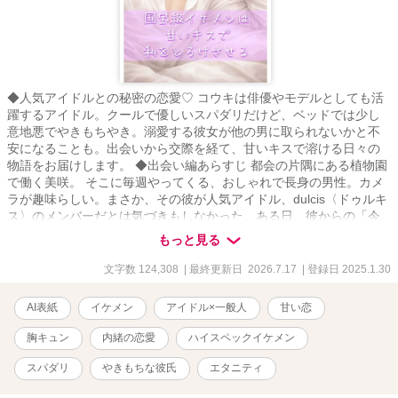
◆人気アイドルとの秘密の恋愛♡ コウキは俳優やモデルとしても活
躍するアイドル。クールで優しいスパダリだけど、ベッドでは少し
意地悪でやきもちやき。溺愛する彼女が他の男に取られないかと不
安になることも。出会いから交際を経て、甘いキスで溶ける日々の
物語をお届けします。 ◆出会い編あらすじ 都会の片隅にある植物園
で働く美咲。 そこに毎週やってくる、おしゃれで長身の男性。カメ
ラが趣味らしい。まさか、その彼が人気アイドル、dulcis〈ドゥルキ
ス〉のメンバーだとは気づきもしなかった。ある日、彼からの「今
夜会いたい」と突然のお誘い。 毎日同じだと思っていた日常、つい
もっと見る
に変わるときがきた。 【作者より】 ・章ごとに完結しているので、
長編ですがお好きな章から読んでいただいてOKです ・みなさまの心
文字数 124,308
| 最終更新日 2026.7.17
| 登録日 2025.1.30
にいる、推しを思いながら読んでください… ・dulcis〈ドゥルキス〉
は5人組アイドル。他のメンバーの物語も合わせてご覧ください
AI表紙
イケメン
アイドル×一般人
甘い恋
※2026年3月より改稿していきます。 一時的に非公開の章になるこ
とがあります。内容が大きく変わることはありませんがご了承くだ
胸キュン
内緒の恋愛
ハイスペックイケメン
さい。
スパダリ
やきもちな彼氏
エタニティ