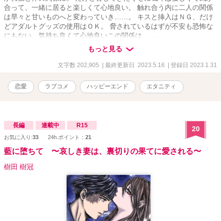
合って、一緒に居ると楽しくて心地良い。 触れ合う内に二人の関係
は早々と甘いものへと変わっていき……。 キスと挿入はＮＧ、だけ
どアダルトグッズの使用はＯＫ。 脅されているはずが不安も恐怖な
にもない、気持ち良くて心地良いこの関係は……。
・・・・・・・・・・・・ ・脅されて云々とありますが脅され要素
もっと見る
は薄いです。無理やり感は皆無で甘々です。 ・ムーンライトノベル
にも掲載中です。 ・R18シーンにはタイトル後に※をつけていま
文字数 202,905
| 最終更新日 2023.5.16
| 登録日 2023.1.31
す。
恋愛
ラブコメ
ハッピーエンド
エタニティ
長編
連載中
R15
20
お気に入り:
33
24h.ポイント：
21
藍に堕ちて 〜哀しき妻は、裏切りの果てに愛される〜
樹田 樹冠