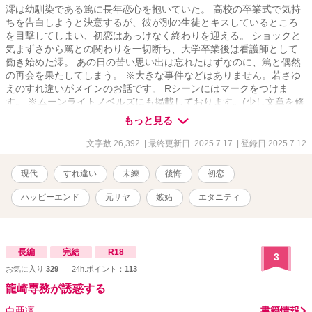
澪は幼馴染である篤に長年恋心を抱いていた。 高校の卒業式で気持
ちを告白しようと決意するが、彼が別の生徒とキスしているところ
を目撃してしまい、初恋はあっけなく終わりを迎える。 ショックと
気まずさから篤との関わりを一切断ち、大学卒業後は看護師として
働き始めた澪。 あの日の苦い思い出は忘れたはずなのに、篤と偶然
の再会を果たしてしまう。 ※大きな事件などはありません。若さゆ
えのすれ違いがメインのお話です。 Rシーンにはマークをつけま
す。 ※ムーンライトノベルズにも掲載しております。(少し文章を修
正したものをこちらに載せてます) ※2〜3万字程度のお話ですので、
もっと見る
サラッと読んでいただけたらなと思います！
文字数 26,392
| 最終更新日 2025.7.17
| 登録日 2025.7.12
現代
すれ違い
未練
後悔
初恋
ハッピーエンド
元サヤ
嫉妬
エタニティ
長編
完結
R18
3
お気に入り:
329
24h.ポイント：
113
龍崎専務が誘惑する
白亜凛
書籍情報