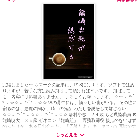
完結しました☆ ♡マークの記事は、R18になります。ソフトではあ
りますが、苦手な方は読み飛ばして頂ければ幸いです。 飛ばして
も、内容には影響ありません。 よろしくお願いします。 ☆☆.｡.:*･ﾟ
*:.｡.☆☆.｡.:*･ﾟ*:.｡.☆☆ 彼の背中には、禍々しい龍がいる。 その瞳に
宿るのは、悪魔の闇か、騎士の光か わたしを誘惑して離さない。
☆☆.｡.:*･ﾟ*:.｡.☆☆.｡.:*･ﾟ*:.｡.☆☆ 森村小恋 ２４歳 もと農協職員 ✖
龍崎暁大 ３５歳 ゼネコン『龍崎組』 専務取締役 接点のないはず
のふたりが、ある日出会った。 「冗談だよ」 キ、キスって冗談です
るものですか？ 「俺に近づくな」 だから、なんでキスするんです
もっと見る
か？ 恋に振り回される、小恋の秘書生活が始まる。 ☆☆.｡.:*･ﾟ