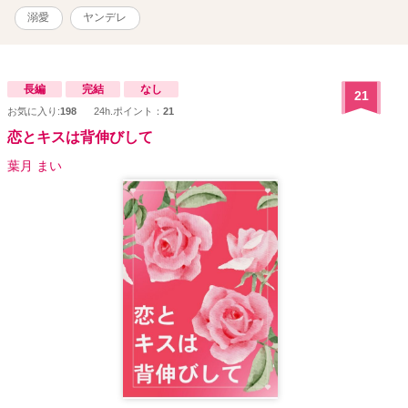
出産、仕事……現代女性を取り巻くさまざまな難題の中、誰にも心
溺愛
ヤンデレ
を癒してもらえなかった女性は、ただ一人の手に堕ちる。 藍がめに
布が沈むように、深く濃く染まりながら、堕ちていく――― 人は誰
しも、愛されたいのだ。 これを不倫と呼ぶか、純愛と呼ぶかはあな
た次第。 ※この作品には挿絵が入ります。 ※要はサレ妻が心も身体
長編
完結
なし
21
もイケメンに奪われて幸せになるお話です。（身も蓋もない） ※作
お気に入り:
198
24h.ポイント：
21
者は不倫を推奨しているわけではありません。お話のテーマに『略
恋とキスは背伸びして
奪』があるため、こういった設定となっております。 （作者個人と
しては浮気・不倫した人は去勢されてしまえ、という考えです。た
葉月 まい
だ不遇な人は報われてほしいな、とも思います。一途な女性を裏切
る奴ぁ地獄に落ちろってね！）