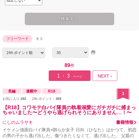
フリーワード
キス
件
89
件
1
3
NEXT ›
/
ページ
長編
連載中
R18
1
お気に入り:
292
24h.ポイント：
369
【R18】コワモテ白バイ隊員の執着溺愛にガチガチに捕まっ
ちゃいました〜どうやら逃げられそうにありません…！〜
にしのムラサキ
書籍情報
イケメン強面白バイ隊員×朗らか女子 日向（ひなた）はかつて、初恋
の男の子から逃げ出した。傷つきたくなくて、逃げ出した。 父親の