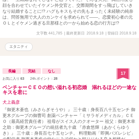
顔を合わせていたイケメン外交官と、交際期間をすっ飛ばしていき
なり結婚することに!? ハグもキスもその先もまったく未経験の純奈
は、問答無用で大人のカンケイを求められて――。恋愛初心者の元
ＯＬとイケメン過ぎる旦那様との一から始める恋の行方は!?
文字数 441,785
| 最終更新日 2018.9.18
| 登録日 2018.9.18
エタニティ
長編
完結
なし
17
お気に入り:
63
24h.ポイント：
28
ベンチャーＣＥＯの想い溢れる初恋婚 溺れるほどの一途な
キスを君に
犬上義彦
『御更木蒼也（みさらぎそうや）』 三十歳：身長百八十五センチ 御
更木グループの御曹司 創薬ベンチャー「ミサラギメディカル」ＣＥ
Ｏ（最高経営責任者） 祖母がスイス人のクオーター 祖父：御更木幸
之助：御更木グループの統括者九十歳 『赤倉悠輝（あかくらゆう
き）』 三十歳：身長百七十五センチ。 料理動画「即興バズレシピ」
の配信者 御更木蒼也の幼なじみで何かと頼りになる良き相棒だ