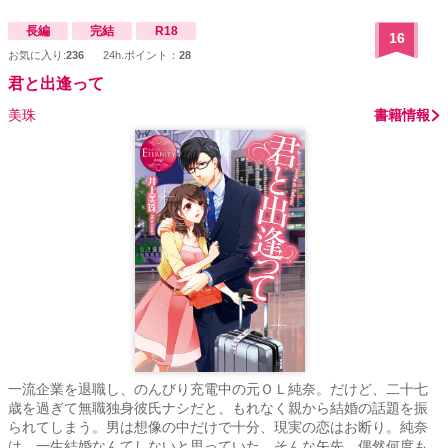
の、ハーフ御曹司の愛ブルーの瞳をゲーヲタの私に溶かせとか言っ
ています？……』 ***** 表紙画像 湯弐様 pixiv ID3989101
長編
完結
R18
16
お気に入り:
236
24h.ポイント：
28
君と出逢って
美珠
書籍情報
一流企業を退職し、のんびり充電中の元ＯＬ純奈。だけど、二十七
歳を過ぎて無職独身彼氏ナシだと、もれなく親から結婚の話題を振
られてしまう。男は想像の中だけで十分、現実の恋はお断り。純奈
は、一生結婚なんてしないと思っていた。そんな矢先、偶然何度も