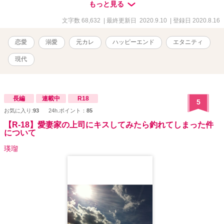
の恋人、茉白のことを忘れられずにいた。 しかし再会の後、誤解が
もっと見る
解けたふたりは再び交際することに。 ところが純粋培養お嬢様育
ち、茉白はなんだか無意識に身の回りの男性から好意を向けられて
文字数 68,632
| 最終更新日 2020.9.10
| 登録日 2020.8.16
いて──。 「ちょっと待て！ 油断も隙もなくないか、これは！」
その上、茉白も何かズレていて。 「理人くん、私、……理人くん好
恋愛
溺愛
元カレ
ハッピーエンド
エタニティ
みのえっちな女性になれてますか？」 「それ以上俺の理性をどうに
かしようとするのはやめてくれ……！」 ※※※ 純粋培養のまま大人
現代
になった茉白と、彼女にブンブンふりまわされる理人の、いちゃら
ぶコメディです。シリアスほぼないです。 読まなくても大丈夫な構
成になってはいるのですが、「セカンド彼女になりがちアラサー、
悪役令嬢に転生する」と「カタブツ検事のセフレになったと思った
長編
連載中
R18
5
ら、溺愛されてしまっておりまして」のスピンオフとなります。
お気に入り:
93
24h.ポイント：
85
【R-18】愛妻家の上司にキスしてみたら釣れてしまった件
について
瑛瑠