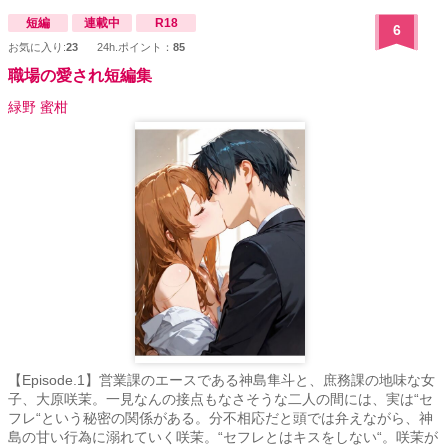
短編
連載中
R18
6
お気に入り:
23
24h.ポイント：
85
職場の愛され短編集
緑野 蜜柑
【Episode.1】営業課のエースである神島隼斗と、庶務課の地味な女
子、大原咲茉。一見なんの接点もなさそうな二人の間には、実は“セ
フレ“という秘密の関係がある。分不相応だと頭では弁えながら、神
島の甘い行為に溺れていく咲茉。“セフレとはキスをしない“。咲茉が