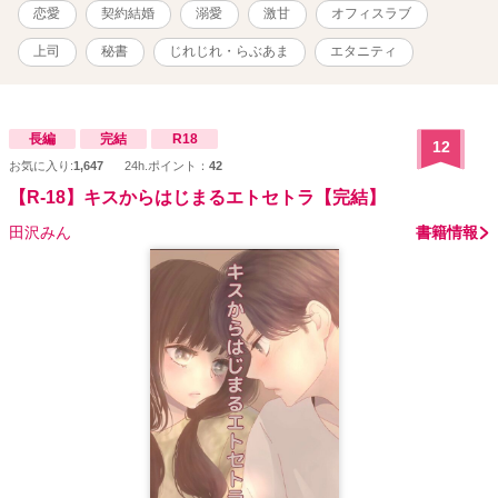
恋愛
契約結婚
溺愛
激甘
オフィスラブ
上司
秘書
じれじれ・らぶあま
エタニティ
長編
完結
R18
12
お気に入り:
1,647
24h.ポイント：
42
【R-18】キスからはじまるエトセトラ【完結】
田沢みん
書籍情報