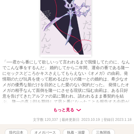
「──君から番にして欲しいって言われるまで我慢してたのに、なん
でこんな事をするんだ」 婚約してから二年間、運命の番である隆一
にセックスどころかキスさえしてもらえない《オメガ》の由莉。発
情期のたび玩具を使って慰めるばかりの隆一との婚約は、希少なオ
メガの優秀な胎だけを目的とした愛のない契約だった。 発情したオ
メガの相手なんて面倒を隆一にさせる現状に悩む由莉は、ある日好
意を告げてきたアルファの凪に襲われ、請われるまま番契約を結
ぶ。 隆一の喜ぶ顔を期待して凪と番になったことを報告する由莉が
目にしたのは、自身に興味などないと思っていた婚約者の異常なほ
もっと見る
どの執着と底無しの愛憎だった。 ぼろぼろ泣きながら由莉を手酷く
抱く隆一は、何度も何度も項を噛む。 「──俺の方がずっと愛して
文字数 120,337
| 最終更新日 2023.10.19
| 登録日 2023.1.18
る」 ※毎日20時に一話ずつ更新します ※ムーンライトノベルズでも
投稿しております ※第16回恋愛小説大賞にエントリーしておりま
現代日本
オメガバース
執着・溺愛
三角関係