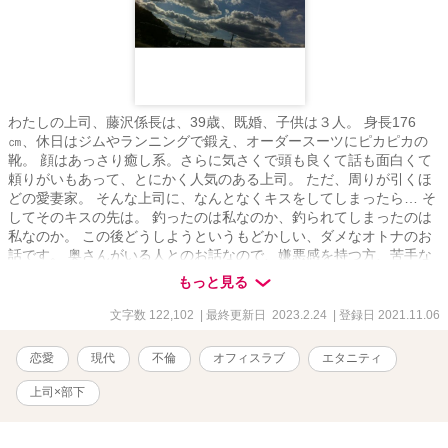
わたしの上司、藤沢係長は、39歳、既婚、子供は３人。 身長176
㎝、休日はジムやランニングで鍛え、オーダースーツにピカピカの
靴。 顔はあっさり癒し系。さらに気さくで頭も良くて話も面白くて
頼りがいもあって、とにかく人気のある上司。 ただ、周りが引くほ
どの愛妻家。 そんな上司に、なんとなくキスをしてしまったら… そ
してそのキスの先は。 釣ったのは私なのか、釣られてしまったのは
私なのか。 この後どうしようというもどかしい、ダメなオトナのお
話です。 奥さんがいる人とのお話なので、嫌悪感を持つ方、苦手な
方はUターンお願いします。 R-18に ※マークつけてますのでご注意
もっと見る
ください。 ーーーーー ▫️11.10 第2章の1を分割しました
文字数 122,102
| 最終更新日 2023.2.24
| 登録日 2021.11.06
恋愛
現代
不倫
オフィスラブ
エタニティ
上司×部下