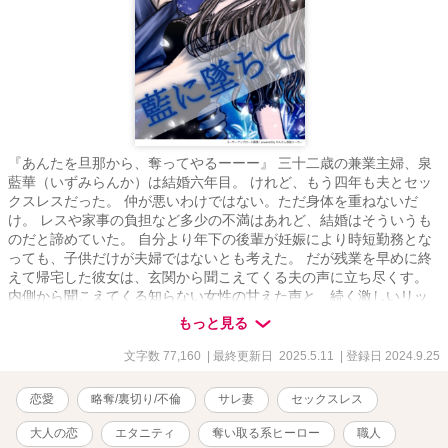
『あんたを旦那から、奪ってやるーーー』 三十二歳の兼業主婦、泉
藍華（いずみらんか）は結婚六年目。 けれど、もう四年も夫とセッ
クスレスだった。 仲が悪いわけではない。ただ身体を重ねないだ
け。 レスや家事の負担など多少の不満はあれど、結婚はそういうも
のだと諦めていた。 自分より年下の後輩が妊娠により時短勤務とな
っても、子供だけが夫婦ではないとも考えた。 だが残業を早めに終
えて帰宅した彼女は、玄関から聞こえてくる夫の声に立ち尽くす。
内側から聞こえてくる知らない女性の甘えた声と、続く激しいリッ
プ音。 あんなキスを夫としたのはいつだろうか……。 夫に拒否され
もっと見る
裏切られた藍華は女としてのプライドも、抱いていた愛情さえも傷
つけられ泣いた。 そんな折、同僚に誘われた彼女は徳島県へと旅行
文字数 77,160
| 最終更新日 2025.5.11
| 登録日 2024.9.25
することに。 同僚に案内された染工房で出会ったのは、顔に火傷の
痕がある職人、蔵色蒅（くらしきすくも）。 藍染体験がきっかけで
恋愛
略奪/裏切り/不倫
サレ妻
セックスレス
知り合った二人は、反発し合いながらも互いの傷に触れ、惹かれ合
っていく。 薄い色ならまだ、引き返せた。 けれどもう、色は濃く深
大人の恋
エタニティ
奪い取る系ヒーロー
職人
くなってしまって…… セックスレス、実家の問題、義母との関係、