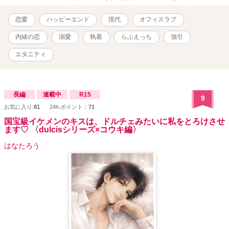
恋愛
ハッピーエンド
現代
オフィスラブ
内緒の恋
溺愛
執着
らぶえっち
強引
エタニティ
長編
連載中
R15
9
お気に入り:
81
24h.ポイント：
71
国宝級イケメンのキスは、ドルチェみたいに私をとろけさせ
ます♡ 〈dulcisシリーズ×コウキ編〉
はなたろう