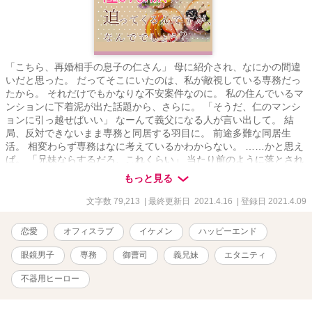
「こちら、再婚相手の息子の仁さん」 母に紹介され、なにかの間違
いだと思った。 だってそこにいたのは、私が敵視している専務だっ
たから。 それだけでもかなりな不安案件なのに。 私の住んでいるマ
ンションに下着泥が出た話題から、さらに。 「そうだ、仁のマンシ
ョンに引っ越せばいい」 なーんて義父になる人が言い出して。 結
局、反対できないまま専務と同居する羽目に。 前途多難な同居生
活。 相変わらず専務はなに考えているかわからない。 ……かと思え
ば。 「兄妹ならするだろ、これくらい」 当たり前のように落とされ
る、額へのキス。 いったい、どうなってんのー!? 三ツ森涼夏 24歳
もっと見る
大手菓子メーカー『おろち製菓』営業戦略部勤務 背が低く、振り返
ったら忘れられるくらい、特徴のない顔がコンプレックス。 小1の時
文字数 79,213
| 最終更新日 2021.4.16
| 登録日 2021.4.09
に両親が離婚して以来、母親を支えてきた頑張り屋さん。 たまにそ
の頑張りが空回りすることも？ 恋愛、苦手というより、嫌い。 淋し
恋愛
オフィスラブ
イケメン
ハッピーエンド
い、をちゃんと言えずにきた人。 × 八雲仁 30歳 大手菓子メーカー
『おろち製菓』専務 背が高く、眼鏡のイケメン。 ただし、いつも無
眼鏡男子
専務
御曹司
義兄妹
エタニティ
表情。 集中すると周りが見えなくなる。 そのことで周囲には誤解を
与えがちだが、弁明する気はない。 小さい頃に母親が他界し、それ
不器用ヒーロー
以来、ひとりで淋しさを抱えてきた人。 ふたりはちゃんと義兄妹に
なれるのか、それとも……!? ***** 千里専務のその後→『絶対零度