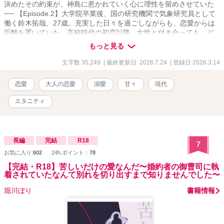
決めたその約束が、神島に惹かれていく心に理性を留めさせていた
── 【Episode.2】大学院卒業後、国の研究機関で気象研究員として
働く鈴木拓哉、27歳。充実した日々を過ごしながらも、恋愛からは
距離を置いていた。高校時代の初恋以降、女性と付き合っても、ど
こか冷めた恋愛しかできない。そんな彼の心を十年ぶりに動かした
もっと見る
のは、職場近くの書店で働く、とある女性だった── (“定期試験ゲー
ム“のスピン・オフになります)。
文字数 35,249
| 最終更新日 2026.7.24
| 登録日 2026.3.14
. ※HP/pixivの再掲です(修整/追記
有)。 ※表紙にAIを利用しています。 ※R18は*マークを付けていま
恋愛
大人の恋愛
溺愛
甘々
現代
す。
エタニティ
長編
完結
R18
7
お気に入り:
602
24h.ポイント：
78
【完結・R18】苦しいだけの愛なんだ〜婚約者の御曹司に執
着されていたなんて別れを切り出すまで知りませんでした〜
堀川ぼり
書籍情報