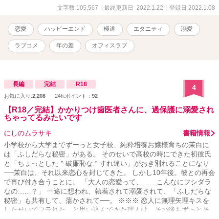
*:.｡.☆☆.｡.:*･ﾟ*:.｡.☆☆ 平凡な人生が嫌なわけじゃないけれど、一度
文字数 105,567
| 最終更新日 2022.1.22
| 登録日 2022.1.08
くらい無茶をして、一度くらい燃えるような恋をしてみたい。 そん
なささやかな夢を胸に、都内へやってきた。 順調な滑り出しだった
恋愛
ハッピーエンド
極道
エタニティ
溺愛
はずが、ひょんなことから謎多き男性と出会い一気に変わってい
く。
ラブコメ
年の差
オフィスラブ
長編
完結
R18
4
お気に入り:
2,208
24h.ポイント：
92
【R18／完結】かかりつけ歯医者さんに、過保護に溺愛され
ちゃってるみたいです
にしのムラサキ
書籍情報
小学校から大学までずーっと女子校、純粋培養お嬢様育ちの茉白に
は「ふしだらな秘密」がある。 そのせいで高校の時にできた初彼氏
と「ちょっとした＂破廉恥な＂すれ違い」がおき別れることになり
──茉白は、それ以来恋心を封じてきた。 しかし10年後。彼との再会
で再び付き合うことに。 「大人の恋愛って、……こんなにフシダラ
なの……？」 一途に想われ、執着されて溺愛されて、「ふしだらな
秘密」も共有して、蕩かされて──。 ※※※ 恋人に無理矢理キスを
したせいでフラれた、と思い込んできた理人は、その後もずっとそ