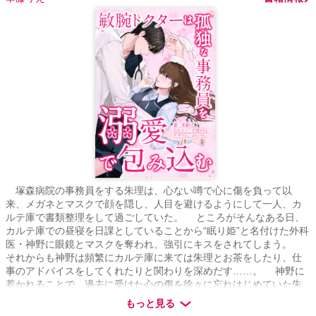
塚森病院の事務員をする朱理は、心ない噂で心に傷を負って以
来、メガネとマスクで顔を隠し、人目を避けるようにして一人、カ
ルテ庫で書類整理をして過ごしていた。 ところがそんなある日、
カルテ庫での昼寝を日課としていることから“眠り姫”と名付けた外科
医・神野に眼鏡とマスクを奪われ、強引にキスをされてしまう。
それからも神野は頻繁にカルテ庫に来ては朱理とお茶をしたり、仕
事のアドバイスをしてくれたりと関わりを深めだす……。 神野に
惹かれることで、過去に受けた心の傷を徐々に忘れはじめていた朱
理。 だが二人に思いもかけない事件が起きて――。 ※大人ドクタ
もっと見る
ーと真面目事務員の恋愛です🌟 ※Ｒ18シーン有 ※全話投稿予約済