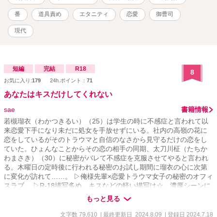
す。よろしくお願いします。→奨励賞をいただきました！たくさん
の応援や投票、ありがとうございました！
番
道具責め
エタニティ
恋愛
御曹司
現代
短編
完結
R18
8
お気に入り:
179
24h.ポイント：
71
あなたはキスだけしてくれない
sae
書籍情報
若槻瑠衣（わかつきるい）（25）は学生の時に不感症と言われて以
来恋愛下手になり未だに処女を手放せずにいる。社内の高嶺の花に
恋をしているがそのトラウマと自信のなさから見守るだけの恋をし
ていた。ひょんなことからその恋の相手の同期、太刀川柾（たちか
わまさき）（30）に秘密がバレて不感症を克服させてやると言われ
る。木曜日の定時後に行われる秘密のお試し期間に瑠衣の心に次第
に変化が訪れて……。 ▷俺様先輩×恋愛トラウマ女子の秘密のオフィ
スラブ。 ▷R-18描写多め、キスなどの軽い描写は☆、濃厚シーンに
は☆☆表示、苦手な方はスルーしてください。
もっと見る
文字数 79,610
| 最終更新日 2024.8.09
| 登録日 2024.7.18