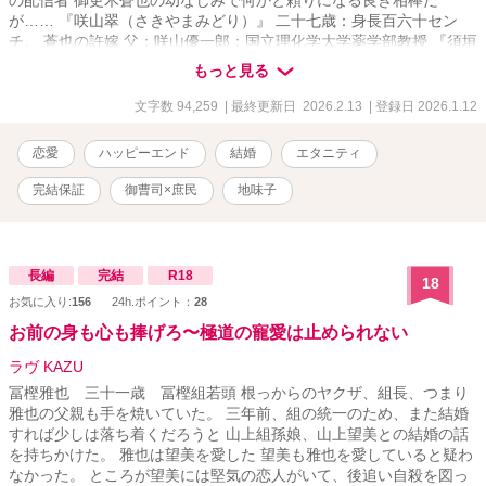
が…… 『咲山翠（さきやまみどり）』 二十七歳：身長百六十セン
チ。 蒼也の許嫁 父：咲山優一郎：国立理化学大学薬学部教授 『須垣
陸（すがきりく）』 三十四歳：百億円の資金を動かすネット投資家
もっと見る
＊＊＊＊＊＊＊＊＊＊＊＊＊＊＊＊＊＊＊＊＊＊＊＊＊＊ 幼稚園教
諭の咲山翠は 御更木グループの御曹司と 幼い頃に知り合い、 彼の祖
文字数 94,259
| 最終更新日 2026.2.13
| 登録日 2026.1.12
父に気に入られて許嫁となる だが、大人になった彼は ベンチャー企
業の経営で忙しく すれ違いが続いていた ある日、蒼也が迎えに来
恋愛
ハッピーエンド
結婚
エタニティ
て、 余命宣告された祖父のために すぐに偽装結婚をしてくれと頼ま
れる お世話になったおじいさまのためにと了承して 形式的に夫婦に
完結保証
御曹司×庶民
地味子
なっただけなのに なぜか蒼也の愛は深く甘くなる一方で ところが、
蒼也の会社が株取引のトラブルに巻き込まれ、 絶体絶命のピンチに
みたいなお話しです
長編
完結
R18
18
お気に入り:
156
24h.ポイント：
28
お前の身も心も捧げろ〜極道の寵愛は止められない
ラヴ KAZU
冨樫雅也 三十一歳 冨樫組若頭 根っからのヤクザ、組長、つまり
雅也の父親も手を焼いていた。 三年前、組の統一のため、また結婚
すれば少しは落ち着くだろうと 山上組孫娘、山上望美との結婚の話
を持ちかけた。 雅也は望美を愛した 望美も雅也を愛していると疑わ
なかった。 ところが望美には堅気の恋人がいて、後追い自殺を図っ