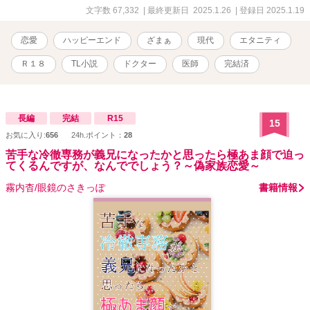
※2018.07.01 にLUNA文庫様より出版していた「眠りの森のドクタ
文字数 67,332
| 最終更新日 2025.1.26
| 登録日 2025.1.19
ーは堅物魔女を恋に堕とす」の改稿版です。 ※現在の版権は華藤り
えにあります。 💕💕💕神野視点と結婚式を追加してます💕💕💕 ※イ
恋愛
ハッピーエンド
ざまぁ
現代
エタニティ
ラスト：名残みちる（https://x.com/___NAGORI）様 デザイン：
まお（https://x.com/MAO034626） 様 にお願いいたしました🌟
Ｒ１８
TL小説
ドクター
医師
完結済
長編
完結
R15
15
お気に入り:
656
24h.ポイント：
28
苦手な冷徹専務が義兄になったかと思ったら極あま顔で迫っ
てくるんですが、なんででしょう？～偽家族恋愛～
霧内杳/眼鏡のさきっぽ
書籍情報