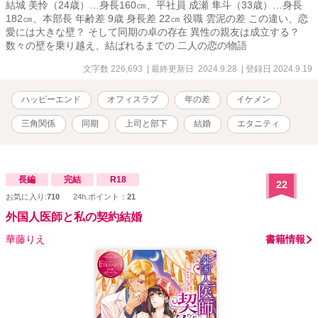
結城 美怜（24歳）…身長160㎝、平社員 成瀬 隼斗（33歳）…身長
182㎝、本部長 年齢差 9歳 身長差 22㎝ 役職 雲泥の差 この違い、恋
愛には大きな壁？ そして同期の卓の存在 異性の親友は成立する？
数々の壁を乗り越え、結ばれるまでの 二人の恋の物語
文字数 226,693
| 最終更新日 2024.9.28
| 登録日 2024.9.19
ハッピーエンド
オフィスラブ
年の差
イケメン
三角関係
同期
上司と部下
結婚
エタニティ
長編
完結
R18
22
お気に入り:
710
24h.ポイント：
21
外国人医師と私の契約結婚
華藤りえ
書籍情報