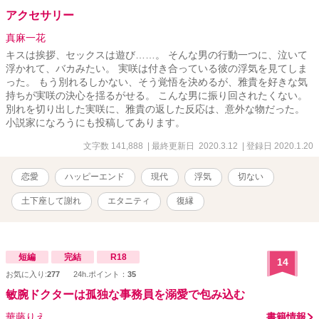
アクセサリー
真麻一花
キスは挨拶、セックスは遊び……。 そんな男の行動一つに、泣いて
浮かれて、バカみたい。 実咲は付き合っている彼の浮気を見てしま
った。 もう別れるしかない、そう覚悟を決めるが、雅貴を好きな気
持ちが実咲の決心を揺るがせる。 こんな男に振り回されたくない。
別れを切り出した実咲に、雅貴の返した反応は、意外な物だった。
小説家になろうにも投稿してあります。
文字数 141,888
| 最終更新日 2020.3.12
| 登録日 2020.1.20
恋愛
ハッピーエンド
現代
浮気
切ない
土下座して謝れ
エタニティ
復縁
短編
完結
R18
14
お気に入り:
277
24h.ポイント：
35
敏腕ドクターは孤独な事務員を溺愛で包み込む
華藤りえ
書籍情報