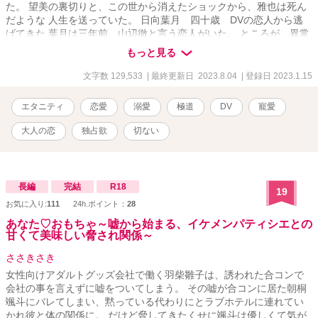
た。 望美の裏切りと、この世から消えたショックから、雅也は死ん
だような 人生を送っていた。 日向葉月 四十歳 DVの恋人から逃
げてきた 葉月は三年前、山辺徹と言う恋人がいた。 ところが、異常
とも言える性癖の持ち主で、逆らうとDVに走る。 葉月は徹から逃げ
もっと見る
ることが出来ずに三年の月日が過ぎた。 一筋の光を求めて、苦痛な
人生を送っていた。 三年前から死んだような人生を送っていた冨樫
文字数 129,533
| 最終更新日 2023.8.04
| 登録日 2023.1.15
組若頭冨樫雅也。 結婚が決まっていた山上望美は堅気の恋人がい
た。 自殺した恋人の後を追って望美は自殺したのだ。 雅也は望美を
エタニティ
恋愛
溺愛
極道
DV
寵愛
愛していた、それなのに裏切られ、この世を去った。 それから女性
を愛する心を無くした。 そんなある日、マンション前で熱を出して
大人の恋
独占欲
切ない
倒れていた葉月を看病した。 葉月は身体中にDVの跡、そして尋常じ
ゃない数のキスマークがあった。 共に暮らすうちに雅也は葉月を愛
するようになる。 しかし、葉月の恋人山辺は葉月を諦めきれず付け
狙う。 果たして二人の運命は……
長編
完結
R18
19
お気に入り:
111
24h.ポイント：
28
あなた♡おもちゃ～嘘から始まる、イケメンパティシエとの
甘くて美味しい脅され関係～
ささきさき
女性向けアダルトグッズ会社で働く羽柴雛子は、誘われた合コンで
会社の事を言えずに嘘をついてしまう。 その嘘が合コンに居た朝桐
颯斗にバレてしまい、黙っている代わりにとラブホテルに連れてい
かれ彼と体の関係に。 だけど脅してきたくせに颯斗は優しくて気が