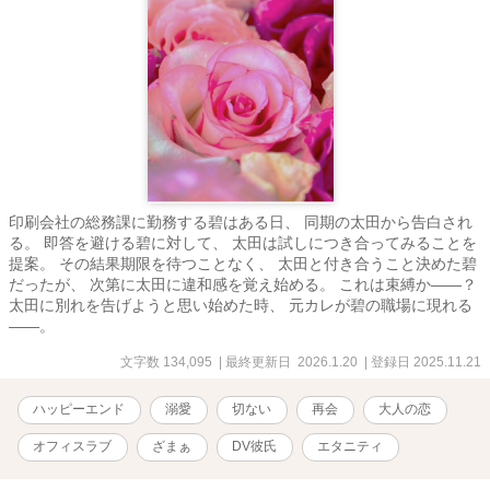
印刷会社の総務課に勤務する碧はある日、 同期の太田から告白され
る。 即答を避ける碧に対して、 太田は試しにつき合ってみることを
提案。 その結果期限を待つことなく、 太田と付き合うこと決めた碧
だったが、 次第に太田に違和感を覚え始める。 これは束縛か――？
太田に別れを告げようと思い始めた時、 元カレが碧の職場に現れる
――。
文字数 134,095
| 最終更新日 2026.1.20
| 登録日 2025.11.21
ハッピーエンド
溺愛
切ない
再会
大人の恋
オフィスラブ
ざまぁ
DV彼氏
エタニティ