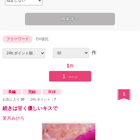
フリーワード
DV彼氏
件
1
件
1
ページ
長編
完結
R18
1
お気に入り:
30
24h.ポイント：
7
続きは甘く優しいキスで
芙月みひろ