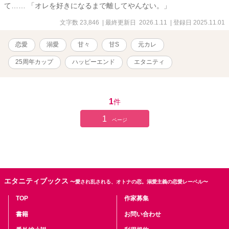
て…… 「オレを好きになるまで離してやんない。」
文字数 23,846
| 最終更新日 2026.1.11
| 登録日 2025.11.01
恋愛
溺愛
甘々
甘S
元カレ
25周年カップ
ハッピーエンド
エタニティ
1
件
1
ページ
エタニティブックス
〜愛され乱される、オトナの恋。溺愛主義の恋愛レーベル〜
TOP
作家募集
書籍
お問い合わせ