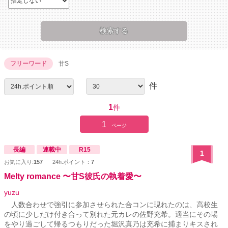
フリーワード
甘S
件
1
件
1
ページ
長編
連載中
R15
1
お気に入り:
157
24h.ポイント：
7
Melty romance 〜甘S彼氏の執着愛〜
yuzu
人数合わせで強引に参加させられた合コンに現れたのは、高校生
の頃に少しだけ付き合って別れた元カレの佐野充希。適当にその場
をやり過ごして帰るつもりだった堀沢真乃は充希に捕まりキスされ