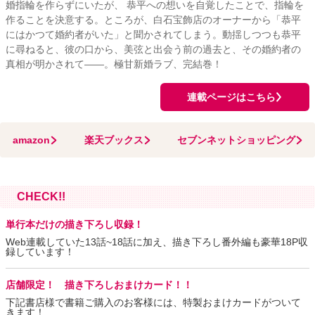
婚指輪を作らずにいたが、 恭平への想いを自覚したことで、指輪を
作ることを決意する。ところが、白石宝飾店のオーナーから「恭平
にはかつて婚約者がいた」と聞かされてしまう。動揺しつつも恭平
に尋ねると、彼の口から、美弦と出会う前の過去と、その婚約者の
真相が明かされて――。極甘新婚ラブ、完結巻！
連載ページはこちら
amazon
楽天ブックス
セブンネットショッピング
CHECK!!
単行本だけの描き下ろし収録！
Web連載していた13話~18話に加え、描き下ろし番外編も豪華18P収
録しています！
店舗限定！ 描き下ろしおまけカード！！
下記書店様で書籍ご購入のお客様には、特製おまけカードがついて
きます！