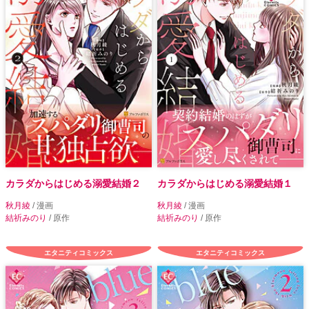
カラダからはじめる溺愛結婚２
カラダからはじめる溺愛結婚１
秋月綾
/ 漫画
秋月綾
/ 漫画
結祈みのり
/ 原作
結祈みのり
/ 原作
エタニティコミックス
エタニティコミックス