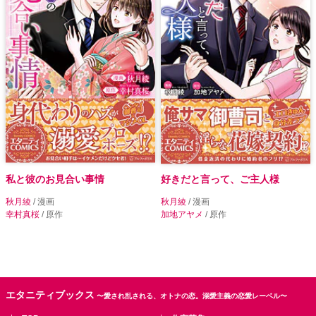
私と彼のお見合い事情
好きだと言って、ご主人様
秋月綾
/ 漫画
秋月綾
/ 漫画
幸村真桜
/ 原作
加地アヤメ
/ 原作
エタニティブックス
〜愛され乱される、オトナの恋。溺愛主義の恋愛レーベル〜