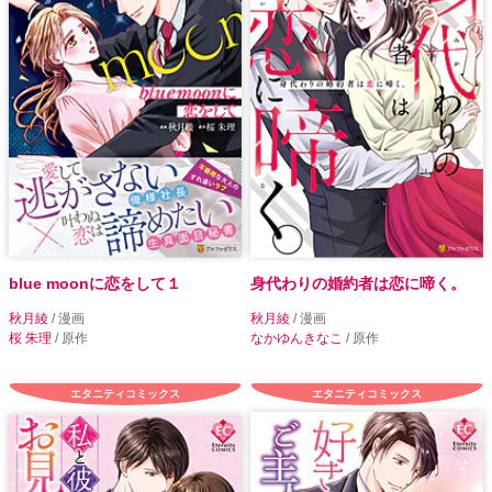
blue moonに恋をして１
身代わりの婚約者は恋に啼く。
秋月綾
/ 漫画
秋月綾
/ 漫画
桜 朱理
/ 原作
なかゆんきなこ
/ 原作
エタニティコミックス
エタニティコミックス