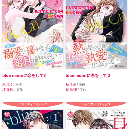
blue moonに恋をして3
blue moonに恋をして２
秋月綾
/ 漫画
秋月綾
/ 漫画
桜 朱理
/ 原作
桜 朱理
/ 原作
エタニティコミックス
エタニティコミックス