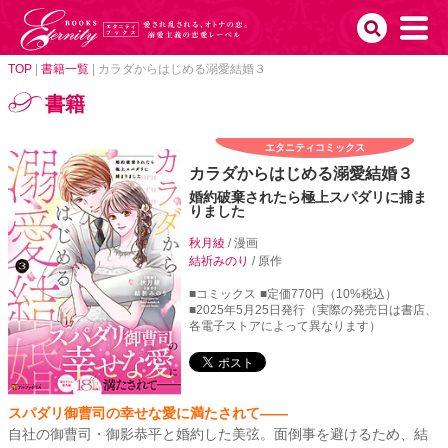
TOP
|
書籍一覧
|
カラダからはじめる溺愛結婚３
書籍
エタニティコミックス
カラダからはじめる溺愛結婚３
婚約破棄されたら極上スパダリに捕ま
りました
秋月綾
/ 漫画
結祈みのり
/ 原作
■コミックス
■定価770円（10%税込）
■2025年5月25日発行（実際の発売日は書店、
各電子ストアによって異なります）
スパダリ御曹司の幸せな愛に満たされて――
自社の御曹司・御影恭平と婚約した美弦。面倒事を避けるため、結