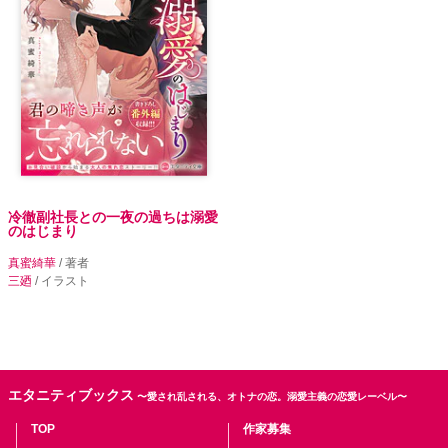
冷徹副社長との一夜の過ちは溺愛
のはじまり
真蜜綺華
/ 著者
三廼
/ イラスト
エタニティブックス
〜愛され乱される、オトナの恋。溺愛主義の恋愛レーベル〜
TOP
作家募集