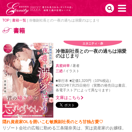
TOP
|
書籍一覧
|
冷徹副社長との一夜の過ちは溺愛のはじまり
書籍
エタニティ・赤
冷徹副社長との一夜の過ちは溺愛
のはじまり
真蜜綺華
/ 著者
三廼
/ イラスト
■単行本
■定価1,320円（10%税込）
■2023年7月25日発行（実際の発売日は書店、
各電子ストアによって異なります）
文庫はこちら
隠れ資産家OLを囲いこむ敏腕副社長のとろ甘独占愛♡
リゾート会社の広報に勤める三条陽奈美は、実は資産家のお嬢様。