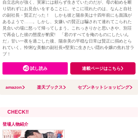
自立志向が強く、実家には頼らず生きていたのだが、母の勧めを断
り切れずにお見合いをすることに。そこに現れたのは、なんと自社
の副社長・賢正だった！ しかも彼と陽奈美は十四年前にも面識が
あるようで……。しかし、女嫌いの賢正は騙されて連れてこられた
見合いの場に怒って帰ってしまう。これっきりかと思いきや、別荘
で再会した彼の態度が豹変! 「君のすべてを俺のものにしたいん
だ」甘い一夜を過ごした後、陽奈美の平穏な日常は賢正に搦めとら
れていく。怜悧な美貌の副社長×堅実に生きたい隠れ令嬢の焦れ甘ラ
ブ！
試し読み
連載ページはこちら
amazon
楽天ブックス
セブンネットショッピング
CHECK!!
登場人物紹介