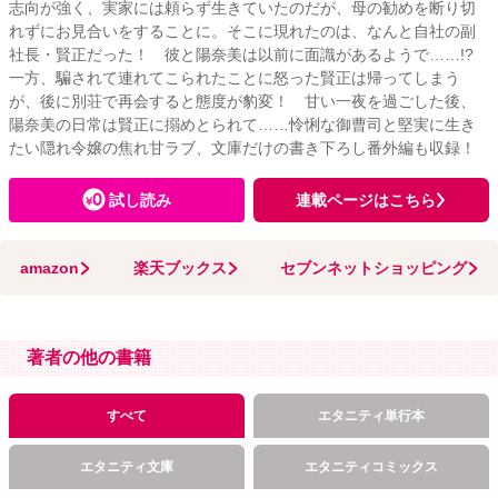
志向が強く、実家には頼らず生きていたのだが、母の勧めを断り切
れずにお見合いをすることに。そこに現れたのは、なんと自社の副
社長・賢正だった！ 彼と陽奈美は以前に面識があるようで……!?
一方、騙されて連れてこられたことに怒った賢正は帰ってしまう
が、後に別荘で再会すると態度が豹変！ 甘い一夜を過ごした後、
陽奈美の日常は賢正に搦めとられて……怜悧な御曹司と堅実に生き
たい隠れ令嬢の焦れ甘ラブ、文庫だけの書き下ろし番外編も収録！
試し読み
連載ページはこちら
amazon
楽天ブックス
セブンネットショッピング
著者の他の書籍
すべて
エタニティ単行本
エタニティ文庫
エタニティコミックス