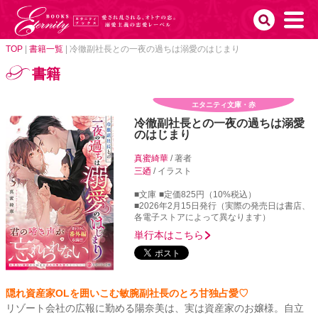
TOP
|
書籍一覧
|
冷徹副社長との一夜の過ちは溺愛のはじまり
書籍
エタニティ文庫・赤
冷徹副社長との一夜の過ちは溺愛
のはじまり
真蜜綺華
/ 著者
三廼
/ イラスト
■文庫
■定価825円（10%税込）
■2026年2月15日発行（実際の発売日は書店、
各電子ストアによって異なります）
単行本はこちら
隠れ資産家OLを囲いこむ敏腕副社長のとろ甘独占愛♡
リゾート会社の広報に勤める陽奈美は、実は資産家のお嬢様。自立