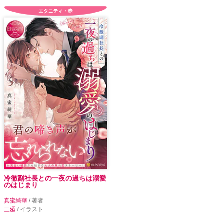
エタニティ・赤
冷徹副社長との一夜の過ちは溺愛
のはじまり
真蜜綺華
/ 著者
三廼
/ イラスト