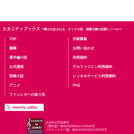
エタニティブックス
〜愛され乱される、オトナの恋。溺愛主義の恋愛レーベル〜
TOP
作家募集
書籍
お問い合わせ
番外編小説
利用規約
公式漫画
アルファコイン利用規約
投稿小説
レンタルサービス利用規約
アニメ
FAQ
ファンレターの送り先
JASRAC許諾番号
《通常版》第9025660001Y45040号
《デラックス♡版》第9025660002Y45038号