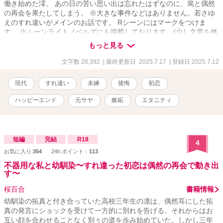
働き始めた澪。 あの日の苦い思い出は忘れたはずなのに、篤と偶然
の再会を果たしてしまう。 ※大きな事件などはありません。若さゆ
えのすれ違いがメインのお話です。 Rシーンにはマークをつけま
す。 ※ムーンライトノベルズにも掲載しております。(少し文章を修
正したものをこちらに載せてます) ※2〜3万字程度のお話ですので、
もっと見る
サラッと読んでいただけたらなと思います！
文字数 26,392
| 最終更新日 2025.7.17
| 登録日 2025.7.12
現代
すれ違い
未練
後悔
初恋
ハッピーエンド
元サヤ
嫉妬
エタニティ
短編
完結
R18
4
お気に入り:
354
24h.ポイント：
113
不器用な私と幼馴染〜すれ違った初恋は偶然の再会で動き出
す〜
桜百合
書籍情報
幼馴染の拓真と付き合っていた高校三年生の凛は、偶然耳にした拓
真の発言にショックを受けて一方的に別れを告げる。それからはお
互い顔を合わせることなく別々の道を歩み始めていた。しかし三年