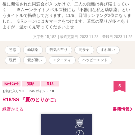
後に開催された同窓会がきっかけで、二人の距離は再び縮まってい
く…… ※ムーンライトノベルズ様にも『不器用な私と幼馴染』とい
うタイトルで掲載しております。11/6、日間ランキング2位になりま
した。 ※Rシーンには★マークをつけます。若気の至りが多々あり
ますが、温かく見守ってくださいませ…
文字数 15,182
| 最終更新日 2023.11.28
| 登録日 2023.11.25
初恋
幼馴染
若気の至り
元サヤ
すれ違い
現代
愛が重い
エタニティ
ハッピーエンド
ｼｮｰﾄｼｮｰﾄ
完結
R18
5
お気に入り:
10
24h.ポイント：
0
R18/SS 『夏のとりかご』
緑野かえる
書籍情報