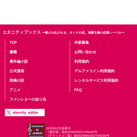
エタニティブックス
〜愛され乱される、オトナの恋。溺愛主義の恋愛レーベル〜
TOP
作家募集
書籍
お問い合わせ
番外編小説
利用規約
公式漫画
アルファコイン利用規約
投稿小説
レンタルサービス利用規約
アニメ
FAQ
ファンレターの送り先
JASRAC許諾番号
《通常版》第9025660001Y45040号
《デラックス♡版》第9025660002Y45038号