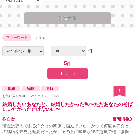
フリーワード
元サヤ
件
5
件
1
ページ
短編
完結
R18
1
お気に入り:
181
24h.ポイント：
426
結婚したいあなたと、結婚したかった私〜ただあなたのそば
にいたかっただけなのに〜
桜百合
書籍情報
瑠夏は恋人である洋介との関係に悩んでいた。かつて何度も洋介と
の結婚を夢見た瑠夏だったが、その度に曖昧な彼の態度で傷つき振