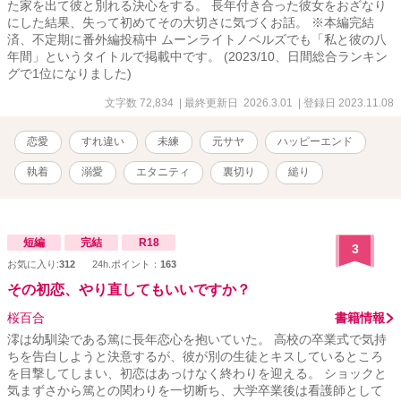
た家を出て彼と別れる決心をする。 長年付き合った彼女をおざなり
にした結果、失って初めてその大切さに気づくお話。 ※本編完結
済、不定期に番外編投稿中 ムーンライトノベルズでも「私と彼の八
年間」というタイトルで掲載中です。 (2023/10、日間総合ランキン
グで1位になりました)
文字数 72,834
| 最終更新日 2026.3.01
| 登録日 2023.11.08
恋愛
すれ違い
未練
元サヤ
ハッピーエンド
執着
溺愛
エタニティ
裏切り
縋り
短編
完結
R18
3
お気に入り:
312
24h.ポイント：
163
その初恋、やり直してもいいですか？
桜百合
書籍情報
澪は幼馴染である篤に長年恋心を抱いていた。 高校の卒業式で気持
ちを告白しようと決意するが、彼が別の生徒とキスしているところ
を目撃してしまい、初恋はあっけなく終わりを迎える。 ショックと
気まずさから篤との関わりを一切断ち、大学卒業後は看護師として