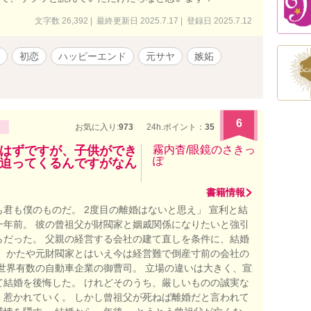
文字数 26,392 | 最終更新日 2025.7.17 | 登録日 2025.7.12
初恋
ハッピーエンド
元サヤ
嫉妬
6
お気に入り:
973
24h.ポイント：
35
はずですが、子供ができ
霧内杳/眼鏡のさきっ
ぽ
迫ってくるんですがなん
書籍情報
も君も僕のものだ。 2度目の離婚はないと思え」 宣利と結
一年前。 彼の曾祖父が財閥家と姻戚関係になりたいと強引
らだった。 父親の経営する会社の建て直しを条件に、結婚
。 かたや元財閥家とはいえ今は経営難で倒産寸前の会社の
や世界有数の自動車企業の御曹司。 立場の違いは大きく、宣
て結婚を後悔した。 けれどそのうち、厳しいものの誠実な
、惹かれていく。 しかし曾祖父が死ねば離婚だと言われて