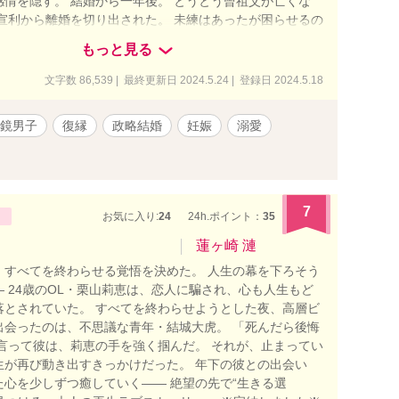
感情を隠す。 結婚から一年後。 とうとう曾祖父が亡くな
、宣利から離婚を切り出された。 未練はあったが困らせるの
知する。 最後に抱きたいと言われ、最初で最後、宣利に身
もっと見る
。 離婚後、妊娠に気づいた。 それを宣利に知られ、復縁を
まではまあいい。 でも、離婚前が嘘みたいに、溺愛してく
文字数 86,539 | 最終更新日 2024.5.24 | 登録日 2024.5.18
ですか!? 羽島花琳 はじま かりん 26歳 外食産業チェ
ルダンジュ』グループご令嬢 自身は普通に会社員をしてい
鏡男子
復縁
政略結婚
妊娠
溺愛
らか あまり物事には執着しない 若干(?)天然 × 倉森宣利
かとし 32歳 世界有数の自動車企業『TAIGA』グループ
は核企業『TAIGA自動車』専務 冷酷で厳しそうに見られが
実な人 心を開いた人間にはとことん甘い顔を見せる なんで
できた途端に復縁を迫られてるんですかね……？
7
お気に入り:
24
24h.ポイント：
35
蓮ヶ崎 漣
、すべてを終わらせる覚悟を決めた。 人生の幕を下ろそう
 24歳のOL・栗山莉恵は、恋人に騙され、心も人生もど
落とされていた。 すべてを終わらせようとした夜、高層ビ
出会ったのは、不思議な青年・結城大虎。 「死んだら後悔
う言って彼は、莉恵の手を強く掴んだ。 それが、止まってい
生が再び動き出すきっかけだった。 年下の彼との出会い
た心を少しずつ癒していく―― 絶望の先で“生きる選