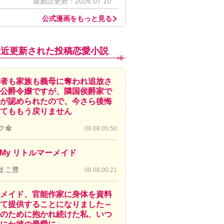
最新話更新：2026.07.10
公式漫画をもっと見る
最近更新された投稿恋愛小説
者も家族も義母に奪われ追放さ
公爵令嬢ですが、隣国侯爵家で
が認められたので、今さら後悔
てももう戻りません
ク傘
08.08 05:50
! My リトルマーメイド
まこ豊
08.08 00:21
メイド、官能作家に身体を資料
て提供することになりました～
のために抱かれ続けた私、いつ