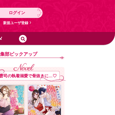
ログイン
新規ユーザ登録
メ
編集部ピックアップ
曹司の執着溺愛で骨抜きに…♡