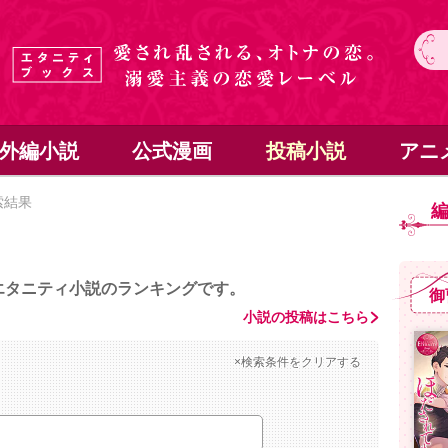
外編小説
公式漫画
投稿小説
アニ
索結果
エタニティ小説のランキングです。
御
小説の投稿はこちら
×検索条件をクリアする