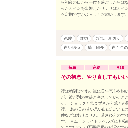
ら初夜の日から一度も過ごした事は
ったカインを出迎えたリナリはカイン
不定期ですがよろしくお願いします
恋愛
離婚
浮気、裏切り
白い結婚
騎士団長
白百合の
短編
完結
R18
その初恋、やり直してもいい
澪は幼馴染である篤に長年恋心を抱い
が、彼が別の生徒とキスしていると
る。 ショックと気まずさから篤との
澪。 あの日の苦い思い出は忘れたは
件などはありません。若さゆえのすれ
す。 ※ムーンライトノベルズにも掲
てます) ※2〜3万字程度のお話で