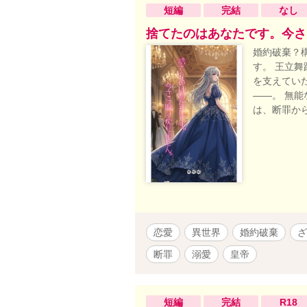
短編
完結
なし
捨てたのはあなたです。今さ
婚約破棄？
す。 王立
を支えてい
——。 無
は、断罪か
恋愛
異世界
婚約破棄
ざ
断罪
溺愛
皇帝
短編
完結
R18