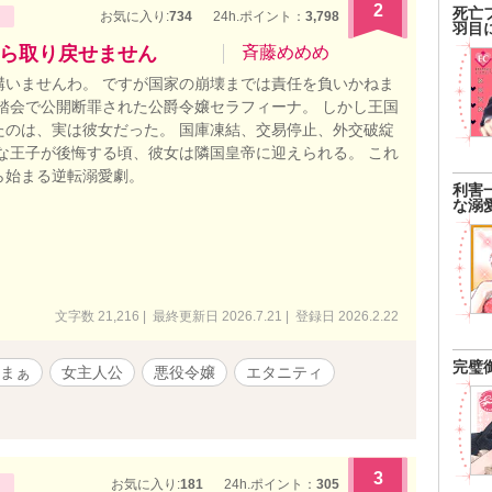
2
死亡
お気に入り:
734
24h.ポイント：
3,798
羽目
ら取り戻せません
斉藤めめめ
構いませんわ。 ですが国家の崩壊までは責任を負いかねま
舞踏会で公開断罪された公爵令嬢セラフィーナ。 しかし王国
たのは、実は彼女だった。 国庫凍結、交易停止、外交破綻
能な王子が後悔する頃、彼女は隣国皇帝に迎えられる。 これ
ら始まる逆転溺愛劇。
利害
な溺
文字数 21,216 | 最終更新日 2026.7.21 | 登録日 2026.2.22
完璧
まぁ
女主人公
悪役令嬢
エタニティ
3
お気に入り:
181
24h.ポイント：
305