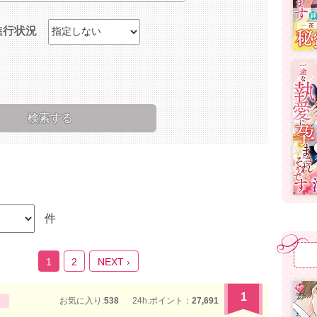
進行状況
件
1
2
NEXT ›
1
お気に入り:
538
24h.ポイント：
27,691