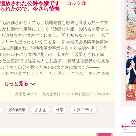
追放された公爵令嬢です
コルク傘
られたので、今さら後悔
にも評価されなくても、領地経営も財務も商談も黙って支
しかし継母の策略によって「冷酷な令嬢」の汚名を着せら
も追放を言い渡されてしまう。 誰も知らなかった。 名門
ッサ一人だったということを。 新天地である隣国侯爵家
正当に評価され、領地改革や事業を次々と成功へ導くクラ
オンハルトにも大切に想われ、初めて「必要とされる幸
った公爵家では経営も人心も崩壊。 義母は社交界から見放
はようやく自分が捨てたものの大きさに気づくが――。
く私の仕事でしょう？」 もう遅い。 これは、すべてを奪
脈だけで幸せを掴み、彼女を見下した者たちが"後悔"とい
もっと見る
界恋愛ストーリー。
文字数 48,913 | 最終更新日 2026.8.08 | 登録日 2026.8.03
婚約破棄
ざまぁ
日常
エタニティ