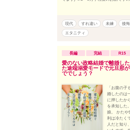
現代
すれ違い
未練
後悔
エタニティ
長編
完結
R15
愛のない政略結婚で離婚した
た途端溺愛モードで元旦那が
ででしょう？
「お腹の子
婚したのは
に押したか
を承知した
娘。 かた
利は冷たく
人だと知り