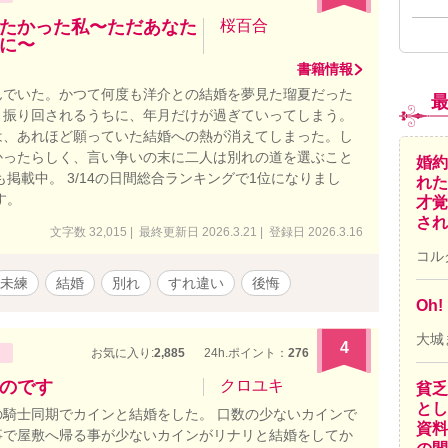
たかった私〜ただあなた
桜百合
に〜
書籍情報
んでいた。かつて何度も洋介との結婚を夢見た瑠夏だった
き振り回されるうちに、年月だけが過ぎていってしまう。
は、あれほど願っていた結婚への熱が消えてしまった。し
かったらしく、言い争いの末に二人は別れの道を選ぶこと
婚約
掲載中。 3/14の日間総合ランキングで1位になりまし
れた
す。
才覚
され
文字数 32,015 | 最終更新日 2026.3.21 | 登録日 2026.3.16
コル
未練
結婚
別れ
すれ違い
後悔
Oh
大城
4
お気に入り:
2,885
24h.ポイント：
276
のです
クロユキ
貧乏
とし
騎士同期でカインと結婚をした。 口数の少ないカインで
資料
事で屋敷へ帰る事が少ないカインがリナリと結婚をしてか