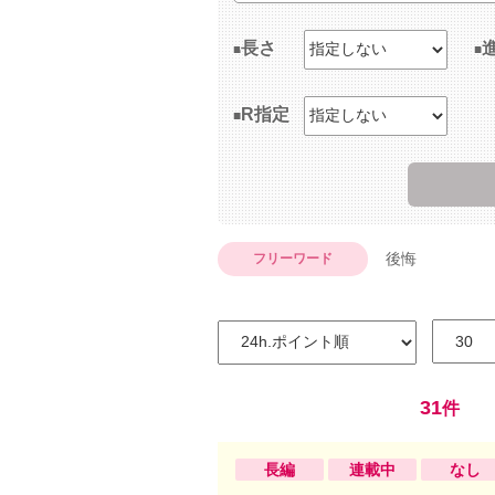
長さ
R指定
後悔
フリーワード
31
件
長編
連載中
なし