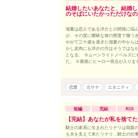
結婚したいあなたと、結婚し
のそばにいたかっただけなの
瑠夏は恋人である洋介との関係に悩
が、その度に曖昧な彼の態度で傷つ
やがて三十歳を過ぎた瑠夏の中から
かし皮肉にも洋介の方はそうではな
となる。 ※ムーンライトノベルズにも
た。 ※最後にヒーロー視点が入りま
恋愛
元サヤ
エタニティ
短編
完結
R15
【完結】あなたが私を捨てた
騎士の家系に生まれたリナリは両親の
も夫を支えて来たリナリ…騎士の仕