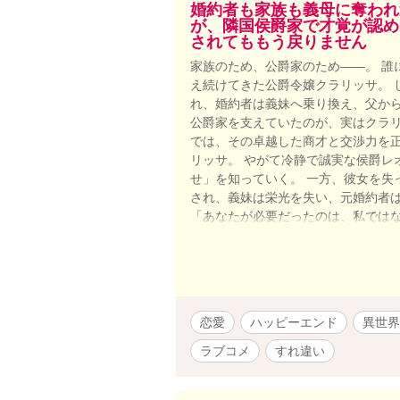
婚約者も家族も義母に奪われ
が、隣国侯爵家で才覚が認め
されてももう戻りません
家族のため、公爵家のため――。 誰
え続けてきた公爵令嬢クラリッサ。 
れ、婚約者は義妹へ乗り換え、父から
公爵家を支えていたのが、実はクラリ
では、その卓越した商才と交渉力を
リッサ。 やがて冷静で誠実な侯爵レ
せ」を知っていく。 一方、彼女を失
され、義妹は栄光を失い、元婚約者
「あなたが必要だったのは、私ではな
われた令嬢が、自らの教養・商才・人
う最大のざまぁを味わう、痛快異世
恋愛
ハッピーエンド
異世界
ラブコメ
すれ違い