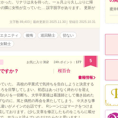
の間
なかった。リナリは夫を待った。一ヵ月ぶり久しぶりに帰
の隣に女性が立っていた… 誤字脱字があります。 更新が
蜜井
。
文字数 89,403 | 最終更新日 2025.11.30 | 登録日 2025.10.31
エタニティ
後悔
巡回騎士
切ない
女騎士
5
お気に入り:
312
24h.ポイント：
177
ですか？
桜百合
書籍情報
ていた。 高校の卒業式で気持ちを告白しようと決意する
ころを目撃してしまい、初恋はあっけなく終わりを迎え
関わりを一切断ち、大学卒業後は看護師として働き始めた
ずなのに、篤と偶然の再会を果たしてしまう。 ※大きな事
違いがメインのお話です。 Rシーンにはマークをつけま
載しております。(少し文章を修正したものをこちらに載せ
すので、サラッと読んでいただけたらなと思います！