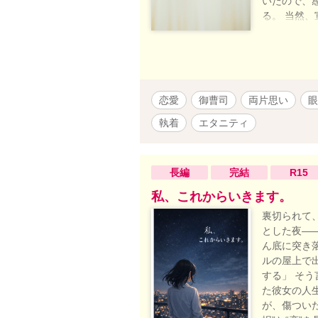
いたので、
る。 当然
は嫌で、承
体を預ける
求められる
るのはなんで
ーン『エー
恋愛
御曹司
両片思い
眼
る 明るく朗
くらもり た
執着
エタニティ
御曹司 自身
ちだが、誠
私、子供が
長編
完結
R15
私、これからいきます。
裏切られて
とした夜――
ん底に突き
ルの屋上で
する」 そ
た彼女の人
が、傷つい