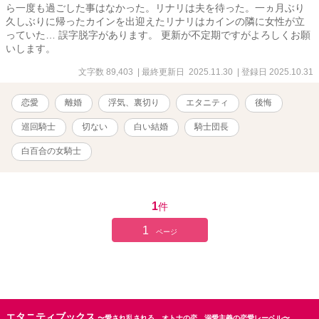
ら一度も過ごした事はなかった。リナリは夫を待った。一ヵ月ぶり
久しぶりに帰ったカインを出迎えたリナリはカインの隣に女性が立
っていた… 誤字脱字があります。 更新が不定期ですがよろしくお願
いします。
文字数 89,403
| 最終更新日 2025.11.30
| 登録日 2025.10.31
恋愛
離婚
浮気、裏切り
エタニティ
後悔
巡回騎士
切ない
白い結婚
騎士団長
白百合の女騎士
1
件
1
ページ
エタニティブックス
〜愛され乱される、オトナの恋。溺愛主義の恋愛レーベル〜