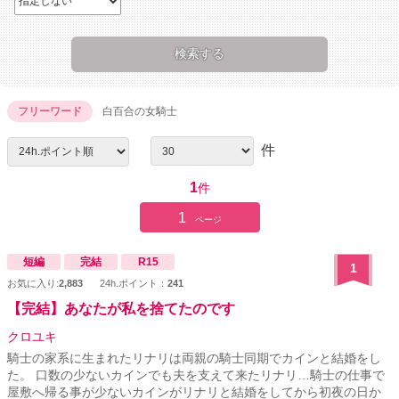
フリーワード
白百合の女騎士
件
1
件
1
ページ
短編
完結
R15
1
お気に入り:
2,883
24h.ポイント：
241
【完結】あなたが私を捨てたのです
クロユキ
騎士の家系に生まれたリナリは両親の騎士同期でカインと結婚をし
た。 口数の少ないカインでも夫を支えて来たリナリ…騎士の仕事で
屋敷へ帰る事が少ないカインがリナリと結婚をしてから初夜の日か