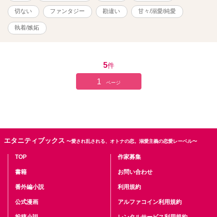
切ない
ファンタジー
勘違い
甘々/溺愛/純愛
執着/嫉妬
5
件
1
ページ
エタニティブックス
〜愛され乱される、オトナの恋。溺愛主義の恋愛レーベル〜
TOP
作家募集
書籍
お問い合わせ
番外編小説
利用規約
公式漫画
アルファコイン利用規約