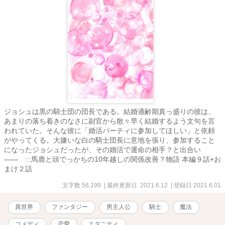
ジョシュは黒の騎士団の団長である。結婚適齢期真っ盛りの彼は、
あまりの落ち着きのなさに副官から散々早く結婚するよう文句を言
われていた。そんな彼に「婚活パーティに参加してほしい」と依頼
がやってくる。大嫌いな白の騎士団長に意地を張り、参加すること
になったジョシュだったが、その婚活で運命の相手？と出合い
―― :::馬鹿と頭でっかちの10年越しの関係改善？物語 本編９話+お
まけ２話
文字数 56,199
| 最終更新日 2021.6.12
| 登録日 2021.6.01
異世界
ファンタジー
男主人公
騎士
魔法
コメディ
恋愛
エタニティ