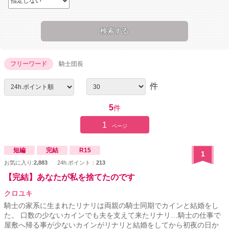
フリーワード
騎士団長
件
5
件
1
ページ
短編
完結
R15
1
お気に入り:
2,883
24h.ポイント：
213
【完結】あなたが私を捨てたのです
クロユキ
騎士の家系に生まれたリナリは両親の騎士同期でカインと結婚をし
た。 口数の少ないカインでも夫を支えて来たリナリ…騎士の仕事で
屋敷へ帰る事が少ないカインがリナリと結婚をしてから初夜の日か