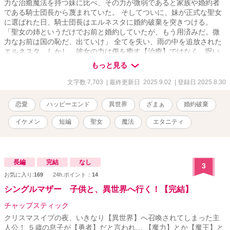
力な治癒魔法を持つ妹に比べ、その力が微弱であると家族や婚約者
である騎士団長から蔑まれていた。 そしてついに、妹が正式な聖女
に選ばれた日、騎士団長はエルネスタに婚約破棄を突きつける。
「聖女の姉というだけでお前と婚約していたが、もう用済みだ。微
力なお前は国の恥だ、出ていけ」 全てを失い、雨の中を追放された
エルネスタ。しかし、彼女の力は傷を癒す【治癒】ではなく、呪い
や毒といった根源を消し去る伝説の力【浄化】だった。 時を同じく
もっと見る
して、隣国の王子が魔王軍の呪いで不治の病に倒れる。どの国の聖
女も癒せないその呪いを解けるのは、世界でただ一人、エルネスタ
文字数 7,703
| 最終更新日 2025.9.02
| 登録日 2025.8.30
だけ。彼女を追放した国は、国宝級の力を自ら手放したことに気づ
き、血の気も引く思いで彼女を探し始めるが……。
恋愛
ハッピーエンド
異世界
ざまぁ
婚約破棄
イケメン
短編
聖女
魔法
エタニティ
長編
完結
なし
3
お気に入り:
169
24h.ポイント：
14
シングルマザー 子供と、異世界へ行く！【完結】
チャップスティック
クリスマスイブの夜、いきなり【異世界】へ召喚されてしまった主
人公！ ５歳の息子が【勇者】だと言われ… 【魔力】とか【魔王】と