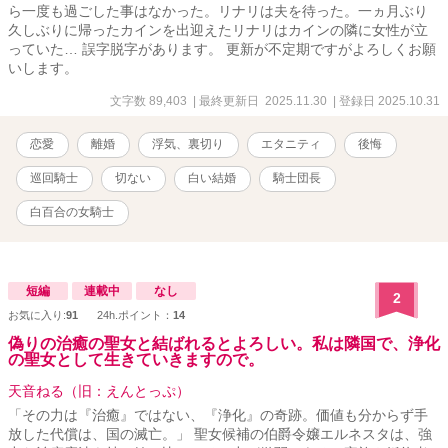
ら一度も過ごした事はなかった。リナリは夫を待った。一ヵ月ぶり
久しぶりに帰ったカインを出迎えたリナリはカインの隣に女性が立
っていた… 誤字脱字があります。 更新が不定期ですがよろしくお願
いします。
文字数 89,403
| 最終更新日 2025.11.30
| 登録日 2025.10.31
恋愛
離婚
浮気、裏切り
エタニティ
後悔
巡回騎士
切ない
白い結婚
騎士団長
白百合の女騎士
短編
連載中
なし
2
お気に入り:
91
24h.ポイント：
14
偽りの治癒の聖女と結ばれるとよろしい。私は隣国で、浄化
の聖女として生きていきますので。
天音ねる（旧：えんとっぷ）
「その力は『治癒』ではない、『浄化』の奇跡。価値も分からず手
放した代償は、国の滅亡。」 聖女候補の伯爵令嬢エルネスタは、強