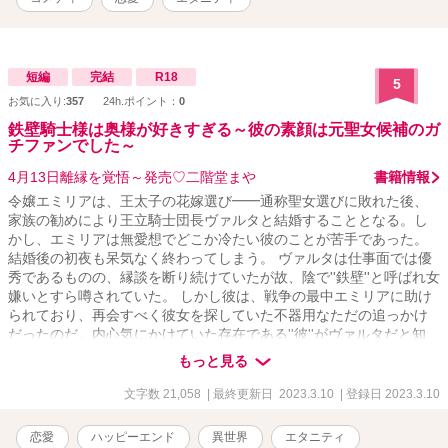
短編
完結
R18
5
お気に入り:
357
24h.ポイント：
0
鉄壁騎士様は奥様が好きすぎる～彼の素顔は元聖女候補のガ
チファンでした～
4月13日離縁を覚悟～発売♡二階堂まや
書籍情報
令嬢エミリアは、王太子の花嫁選び━━通称聖女選びに敗れた後、
家族の勧めにより王立騎士団長ヴァルタと結婚することとなる。し
かし、エミリアは無愛想でどこか冷たい彼のことが苦手であった。
結婚後の初夜も呆気なく終わってしまう。 ヴァルタは仕事面では優
秀であるものの、縁談を断り続けていたが故、陰で''鉄壁''と呼ばれ女
嫌いとすら噂されていた。 しかし彼は、戦争の最中エミリアに助け
られており、再会すべく彼女を探していた不器用なただの追っかけ
だったのだ。内心気にかけていた存在である''彼''がヴァルタだと知
り、エミリアは彼との再会を喜ぶ。 そして互いに想いが通じ合った
もっと見る
二人は、''三度目''の夜を共にするのだった……。
文字数 21,058
| 最終更新日 2023.3.10
| 登録日 2023.3.10
恋愛
ハッピーエンド
異世界
エタニティ