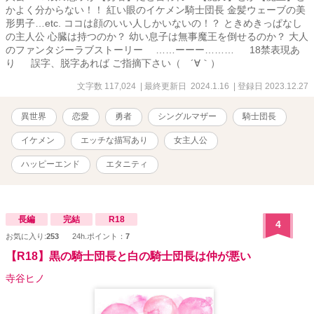
かよく分からない！！ 紅い眼のイケメン騎士団長 金髪ウェーブの美
形男子…etc. ココは顔のいい人しかいないの！？ ときめきっぱなし
の主人公 心臓は持つのか？ 幼い息子は無事魔王を倒せるのか？ 大人
のファンタジーラブストーリー ……ーーー……… 18禁表現あ
り 誤字、脱字あれば ご指摘下さい（ ´∀｀）
文字数 117,024
| 最終更新日 2024.1.16
| 登録日 2023.12.27
異世界
恋愛
勇者
シングルマザー
騎士団長
イケメン
エッチな描写あり
女主人公
ハッピーエンド
エタニティ
長編
完結
R18
4
お気に入り:
253
24h.ポイント：
7
【R18】黒の騎士団長と白の騎士団長は仲が悪い
寺谷ヒノ