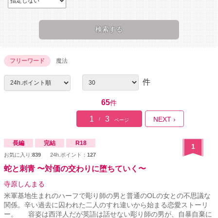
フリーワード
魔法
件
65
件
1
3
NEXT ›
/
ページ
長編
完結
R18
1
お気に入り:
839
24h.ポイント：
127
蛇と刺青 〜対価の交わりに堕ちていく〜
寺原しんまる
米軍基地生まれのハーフで彫り師の男と普通のOLの女との不思議な
関係。辛い過去に囚われた二人のすれ違いから始まる恋愛ストーリ
ー。 容姿は西洋人だが英語は話せない彫り師の男が、自暴自棄に