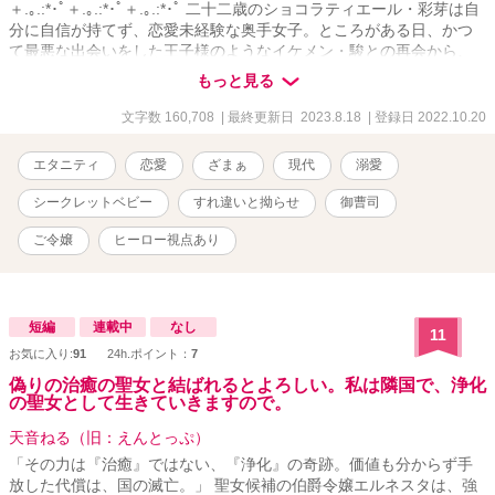
＋.｡.:*･ﾟ＋.｡.:*･ﾟ＋.｡.:*･ﾟ 二十二歳のショコラティエール・彩芽は自
分に自信が持てず、恋愛未経験な奥手女子。ところがある日、かつ
て最悪な出会いをした王子様のようなイケメン・駿との再会から、
甘い一夜を共にする。これは一夜限りの魔法――そう自分に言い聞
もっと見る
かせていたのに、駿への想いを諦めた矢先、彼の子どもを授かった
ことに気づく。三年後、シングルマザーとなった彩芽は彼への想い
文字数 160,708
| 最終更新日 2023.8.18
| 登録日 2022.10.20
を封印し、子育てと仕事に忙しくも充実した日々を送っていた。と
ころが再び目の前に現れた駿から熱烈求愛されて……!? 恋を知らな
エタニティ
恋愛
ざまぁ
現代
溺愛
い奥手女子と一途な御曹司の運命の再会ロマンス！ .｡.:*･ﾟ＋.｡.:*･ﾟ
＋.｡.:*･ﾟ＋.｡.:*･ﾟ
シークレットベビー
すれ違いと拗らせ
御曹司
ご令嬢
ヒーロー視点あり
短編
連載中
なし
11
お気に入り:
91
24h.ポイント：
7
偽りの治癒の聖女と結ばれるとよろしい。私は隣国で、浄化
の聖女として生きていきますので。
天音ねる（旧：えんとっぷ）
「その力は『治癒』ではない、『浄化』の奇跡。価値も分からず手
放した代償は、国の滅亡。」 聖女候補の伯爵令嬢エルネスタは、強