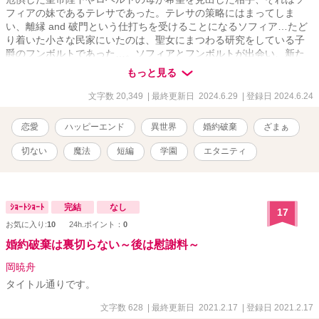
フィアの妹であるテレサであった。テレサの策略にはまってしま
い、離縁 and 破門という仕打ちを受けることになるソフィア…たど
り着いた小さな民家にいたのは、聖女にまつわる研究をしている子
爵のフンボルトであった…。ソフィアとフンボルトが出会い、新た
な物語が始まる…。
もっと見る
文字数 20,349
| 最終更新日 2024.6.29
| 登録日 2024.6.24
恋愛
ハッピーエンド
異世界
婚約破棄
ざまぁ
切ない
魔法
短編
学園
エタニティ
ｼｮｰﾄｼｮｰﾄ
完結
なし
17
お気に入り:
10
24h.ポイント：
0
婚約破棄は裏切らない～後は慰謝料～
岡暁舟
タイトル通りです。
文字数 628
| 最終更新日 2021.2.17
| 登録日 2021.2.17