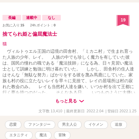
長編
連載中
なし
19
お気に入り:
15
24h.ポイント：
0
捨てられ姫と偏屈魔法士
猫
ヴィルトゥエル王国の辺境の田舎村、「ミカニ村」で生まれ育っ
た人族の少年、レイ。 人族の中でも珍しく魔力を有していた彼
は、国民の憧れの職である「魔法技師」になる為、日々見習い魔法
士として訓練と勉強に明け暮れていた。 しかし、田舎村の住人達
はそんな「無駄な努力」ばかりをする彼を蔑み馬鹿にしていた。家
族も村の役に立たないレイを早々に見捨て、レイの居場所は村の寂
れた教会のみ。 レイも当然村人達を嫌い、いつか村を出て王都に
行く夢を持つのだった。 そんなある日。 いつものように大嫌い
な家から飛び出して教会に向かったレイ。 草原の一角が不自然に
もっと見る
窪んでいるのを見たレイは、不思議に思いながらも道から外れ、窪
みに近付いていく。ーーそして。 「……女？」 草花を下敷きにし
文字数 13,410
| 最終更新日 2022.2.04
| 登録日 2022.1.25
て眠る、傷だらけの少女と出会ったのだ。
恋愛
ファンタジー
男主人公
イケメン
追放
エタニティ
魔法
冒険