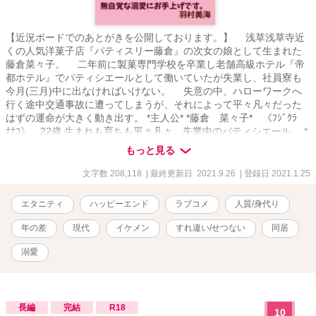
【近況ボードでのあとがきを公開しております。】 浅草浅草寺近
くの人気洋菓子店『パティスリー藤倉』の次女の娘として生まれた
藤倉菜々子。 二年前に製菓専門学校を卒業し老舗高級ホテル『帝
都ホテル』でパティシエールとして働いていたが失業し、社員寮も
今月(三月)中に出なければいけない。 失意の中、ハローワークへ
行く途中交通事故に遭ってしまうが、それによって平々凡々だった
はずの運命が大きく動き出す。 *主人公* *藤倉 菜々子* 《ﾌｼﾞｸﾗ
ﾅﾅｺ》 22歳 生まれも育ちも平々凡々。失業中のパティシエール。 *
桜小路 創* 《ｻｸﾗｺｳｼﾞ ﾊｼﾞﾒ》 27歳 生まれも育ちも超一流、ま
もっと見る
るで歩く上流階級。傲慢で我儘な財閥系企業グループのイケメン俺
様御曹司。 「なんだ？ 真っ赤になって固まって、まるで処女だ
文字数 208,118
| 最終更新日 2021.9.26
| 登録日 2021.1.25
な」 「男に免疫がないなら、この俺がつけてやる」 ✧ある日突然特
殊能力持ちになった初心でうっかり者のパティシエールとある事情
エタニティ
ハッピーエンド
ラブコメ
人質/身代り
から女性不信?となった無愛想で傲慢で我儘な俺様御曹司のスイーツ
と亀が織りなす切な甘い恋✧ ※完結後に修正しましたが内容に変
年の差
現代
イケメン
すれ違い/せつない
同居
更はありません。 ※他視点あり。 ※第三部より大人表現が入る予定
です。章題に♡と表記します。 ※傲慢で俺様なヒーローなので強引
溺愛
だったり無理矢理な場面もあります。苦手な方はご注意ください。
※登場する人物、団体、グループの名称等全てフィクションです。
⚠「Reproduction is prohibited.(転載禁止)」 ✧魔法のiらんど様主
催、小説大賞＆コミック原作大賞、恋愛ファンタジー部門、一次選
長編
完結
R18
10