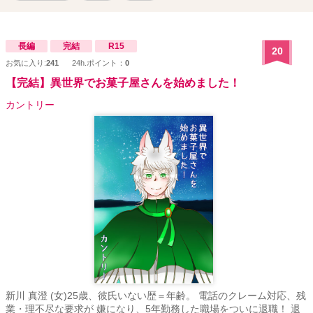
長編
完結
R15
20
お気に入り:
241
24h.ポイント：
0
【完結】異世界でお菓子屋さんを始めました！
カントリー
新川 真澄 (女)25歳、彼氏いない歴＝年齢。 電話のクレーム対応、残
業・理不尽な要求が 嫌になり、5年勤務した職場をついに退職！ 退