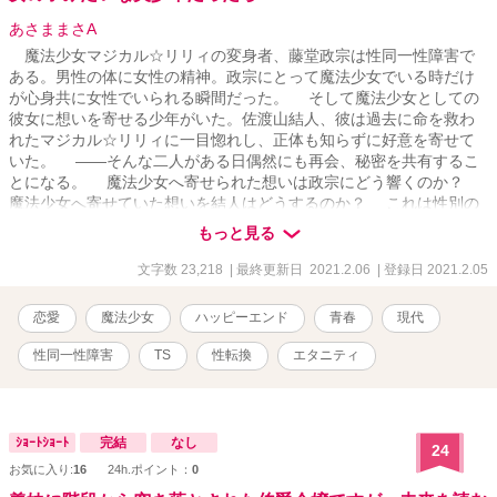
あさままさA
魔法少女マジカル☆リリィの変身者、藤堂政宗は性同一性障害で
ある。男性の体に女性の精神。政宗にとって魔法少女でいる時だけ
が心身共に女性でいられる瞬間だった。 そして魔法少女としての
彼女に想いを寄せる少年がいた。佐渡山結人、彼は過去に命を救わ
れたマジカル☆リリィに一目惚れし、正体も知らずに好意を寄せて
いた。 ――そんな二人がある日偶然にも再会、秘密を共有するこ
とになる。 魔法少女へ寄せられた想いは政宗にどう響くのか？
魔法少女へ寄せていた想いを結人はどうするのか？ これは性別の
壁を越えて叶うかも知れない――恋の物語である。
もっと見る
文字数 23,218
| 最終更新日 2021.2.06
| 登録日 2021.2.05
恋愛
魔法少女
ハッピーエンド
青春
現代
性同一性障害
TS
性転換
エタニティ
ｼｮｰﾄｼｮｰﾄ
完結
なし
24
お気に入り:
16
24h.ポイント：
0