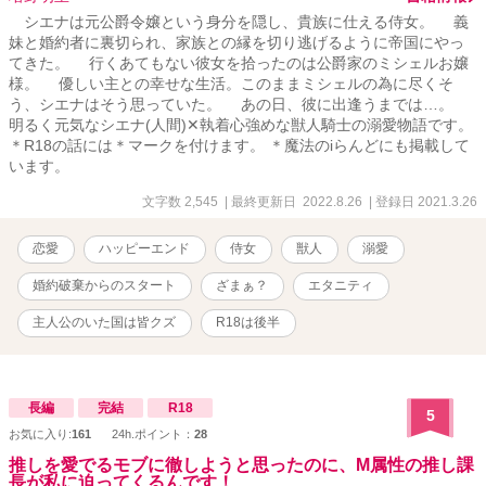
シエナは元公爵令嬢という身分を隠し、貴族に仕える侍女。 義
妹と婚約者に裏切られ、家族との縁を切り逃げるように帝国にやっ
てきた。 行くあてもない彼女を拾ったのは公爵家のミシェルお嬢
様。 優しい主との幸せな生活。このままミシェルの為に尽くそ
う、シエナはそう思っていた。 あの日、彼に出逢うまでは…。
明るく元気なシエナ(人間)✕執着心強めな獣人騎士の溺愛物語です。
＊R18の話には＊マークを付けます。 ＊魔法のiらんどにも掲載して
います。
文字数 2,545
| 最終更新日 2022.8.26
| 登録日 2021.3.26
恋愛
ハッピーエンド
侍女
獣人
溺愛
婚約破棄からのスタート
ざまぁ？
エタニティ
主人公のいた国は皆クズ
R18は後半
長編
完結
R18
5
お気に入り:
161
24h.ポイント：
28
推しを愛でるモブに徹しようと思ったのに、M属性の推し課
長が私に迫ってくるんです！