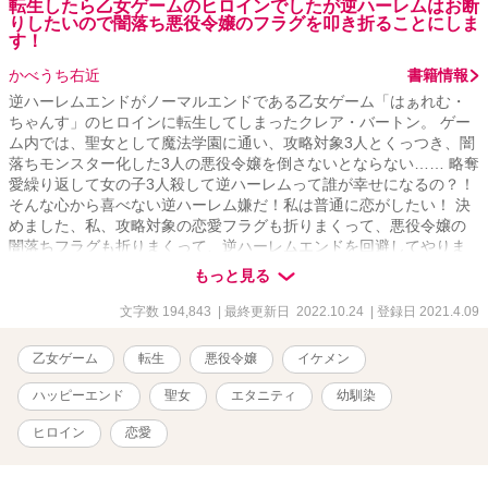
転生したら乙女ゲームのヒロインでしたが逆ハーレムはお断
りしたいので闇落ち悪役令嬢のフラグを叩き折ることにしま
す！
かべうち右近
書籍情報
逆ハーレムエンドがノーマルエンドである乙女ゲーム「はぁれむ・
ちゃんす」のヒロインに転生してしまったクレア・バートン。 ゲー
ム内では、聖女として魔法学園に通い、攻略対象3人とくっつき、闇
落ちモンスター化した3人の悪役令嬢を倒さないとならない…… 略奪
愛繰り返して女の子3人殺して逆ハーレムって誰が幸せになるの？！
そんな心から喜べない逆ハーレム嫌だ！私は普通に恋がしたい！ 決
めました、私、攻略対象の恋愛フラグも折りまくって、悪役令嬢の
闇落ちフラグも折りまくって、逆ハーレムエンドを回避してやりま
す！ 婚約破棄サレ令嬢も裏切り捨てられ令嬢も絶対作らないもん
もっと見る
ね！ ……って思ってるのに、ゲームの強制力が恋愛フラグを立てて
くる！？ ――聖女として魔法学園に通うクレアは、果たして逆ハー
文字数 194,843
| 最終更新日 2022.10.24
| 登録日 2021.4.09
レムエンドを回避できるのでしょうか？ ＝＝＝＝＝＝＝＝＝＝＝＝
＝＝＝＝＝＝＝ ※この作品は「小説家になろう」と「アルファポリ
乙女ゲーム
転生
悪役令嬢
イケメン
ス」で同時投稿です。 7/27追記 気付けば2カ月半も書いていまし
た。 最初は、「逆ハーレムを望まないヒロイン」を書きたかっただ
ハッピーエンド
聖女
エタニティ
幼馴染
けだったのですが、ふたをあけてみれば、今までで一番長い話にな
ってしまいました。結構中だるみも多いので、もっと短くできたの
ヒロイン
恋愛
では……と思ってしまいます。 にも関わらず、最初から最後まで読
んで頂いた皆さまには、感謝してもしきれません。 次回作は、R18