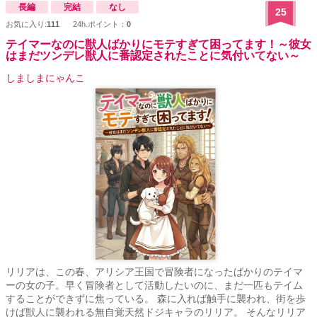
長編
完結
なし
25
お気に入り:
111
24h.ポイント：
0
テイマーなのに獣人ばかりにモテすぎて困ってます！～彼女
はまだツンデレ獣人に番認定されたことに気付いてない～
しましまにゃんこ
リリアは、この春、アリシア王国で冒険者になったばかりのテイマ
ーの女の子。早く冒険者として活動したいのに、まだ一匹もテイム
することができずに焦っている。 森に入れば触手に襲われ、街を歩
けば獣人に襲われる無自覚天然ドジキャラのリリア。 そんなリリア