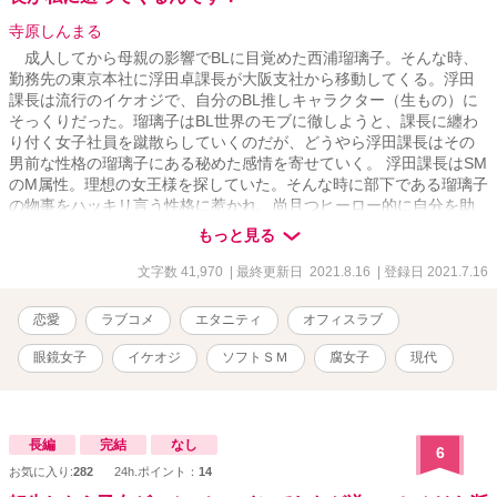
寺原しんまる
成人してから母親の影響でBLに目覚めた西浦瑠璃子。そんな時、
勤務先の東京本社に浮田卓課長が大阪支社から移動してくる。浮田
課長は流行のイケオジで、自分のBL推しキャラクター（生もの）に
そっくりだった。瑠璃子はBL世界のモブに徹しようと、課長に纏わ
り付く女子社員を蹴散らしていくのだが、どうやら浮田課長はその
男前な性格の瑠璃子にある秘めた感情を寄せていく。 浮田課長はSM
のM属性。理想の女王様を探していた。そんな時に部下である瑠璃子
の物事をハッキリ言う性格に惹かれ、尚且つヒーロー的に自分を助
けてくれる瑠璃子に理想の女王様像を重ねていく。 そんなチグハグ
もっと見る
な思いを内に秘めた二人が繰り広げる、どこかすれ違っているお
話。 この作品はムーンライトノベルズ、魔法のＩらんどにも掲載し
文字数 41,970
| 最終更新日 2021.8.16
| 登録日 2021.7.16
ています。 ～ベリーズカフェさんに載せているものを大幅改稿して
投稿しています～
恋愛
ラブコメ
エタニティ
オフィスラブ
眼鏡女子
イケオジ
ソフトＳＭ
腐女子
現代
長編
完結
なし
6
お気に入り:
282
24h.ポイント：
14