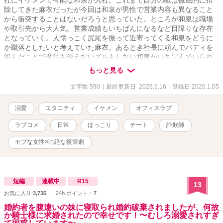
社にイケメンで有能な和泉が入社。これまで自分の敵は徹底的に排
除してきた麻衣だったが今回は和泉が男性で営業内容も異なること
から衝突することはないだろうと思っていた。ところが和泉は職場
や取引先から大人気。営業成績もいちばんになるなど目障りな存在
となっていく。人懐っこく尻尾を振って近寄ってくる和泉をどうに
か蹴落としたいと考えていた麻衣。あるとき社長に頼んでバディを
組んだことで魔法も使えないズルもしない和泉がいちばんでいられ
る理由を知って驚愕することに──焦れキュン×溺愛×復讐劇
もっと見る
文字数 590
| 最終更新日 2026.6.16
| 登録日 2026.1.05
溺愛
エタニティ
イケメン
オフィスラブ
ラブコメ
日常
ほっこり
チート
詐欺師
モブな女性×壮絶な復讐劇
短編
連載中
R15
13
お気に入り:
3,735
24h.ポイント：
7
婚約者を腹違いの妹に寝取られ婚約破棄されましたが、何故
か騎士様に求婚されたので幸せです！〜むしろ溺愛されすぎ