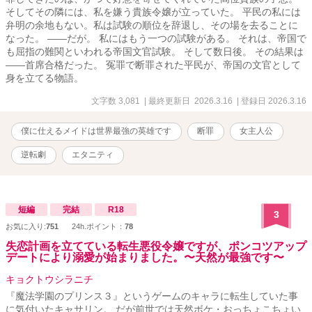
そしてその隣には、私を嫌う貴族令嬢が立っていた。 平民の私には
弁明の余地もない。私は試験の順位を辞退し、その場を去ることに
なった。 ――だが。 私にはもう一つの試験がある。 それは、帝国で
も屈指の難関といわれる帝国文官試験。 そして数日後。 その結果は
――首席合格だった。 冤罪で断罪された平民が、帝国の文官として
身を立てる物語。
文字数 3,081
| 最終更新日 2026.3.16
| 登録日 2026.3.16
僕に仕えるメイドは世界最強の英雄です
断罪
女主人公
逆転劇
エタニティ
短編
完結
R18
3
お気に入り:
751
24h.ポイント：
78
失恋計画を立てている転生悪役令嬢ですが、ポンコツアップ
デートにより溺愛が始まりました。〜天然が最強です〜
キョクトウシラニチ
『魔法学園のプリンス３』というゲームのキャラに転生していた事
に気付いたキャサリン。 だが前世では天然ボケ・おっちょこちょい