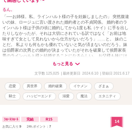
て困惑しています〜
るん。
「──お姉様。私、ラインハルト様の子を妊娠しましたの」 突然腹違
いの妹、ロージュに言い渡された婚約者との不貞関係。 婚約者のラ
インハルト様は子供の頃に婚約してから1度も私（ケイ）に手を出し
たりしなかったが、それは大切にされている訳ではなく「お前は地
味すぎて女として見れないから仕方がないだろう」……と。 妹のこ
とだ。 私よりも何もかも優れていないと気が済まないのだろう。妹
は伯爵家の次男との婚約が決まっていたがそれを破棄して侯爵家長
男のラインハルト様と結婚することになるらしい。 お父様も妹には
激甘で「今回のことは水に流してあげなさい。お前は姉なのだか
もっと見る
ら」とのこと。 女としてのプライドを傷つけられ、デキ婚という複
雑な形で例えモラハラ気質な相手だとしても婚約者を奪われた私は
文字数 125,025
| 最終更新日 2024.6.10
| 登録日 2021.6.17
絶望していた……が。 婚約者破棄が正式に発表されるや否や、侯爵
家の子息で有能だと名が知れている騎士様に求婚を受け、何か裏が
恋愛
異世界
婚約破棄
イケメン
ざまぁ
あるのではないかというくらい溺愛されて逆に困ったことに──？ ✩︎
設定ゆるめです ✩魔法が存在する世界観です ✩サクッと読めるよう
騎士
ハッピーエンド
溺愛
魔法
エタニティ
に1話を短めにしています。 ★2021年6月19日、ホットランキング4
位ランクインしました！皆様のおかげです！ありがとうございま
す。！ ★しっかり長編が読みたい！という方は、【異世界でナース
始めました。】も是非お読みください！異世界転移×魔法×恋愛のフ
ｼｮｰﾄｼｮｰﾄ
完結
R15
14
ァンタジー小説です！ ★更新がゆっくりめで申し訳ありません。お
お気に入り:
9
24h.ポイント：
7
待ち頂いてる方々にとても感謝しております！いつもありがとうご