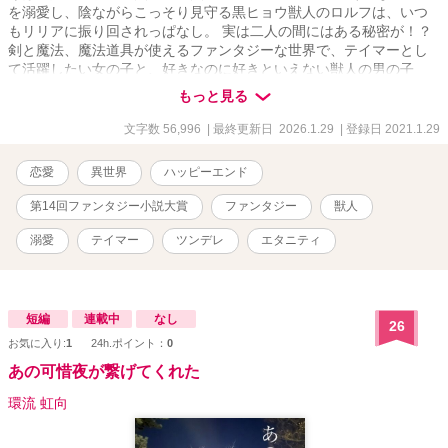
を溺愛し、陰ながらこっそり見守る黒ヒョウ獣人のロルフは、いつ
もリリアに振り回されっぱなし。 実は二人の間にはある秘密が！？
剣と魔法、魔法道具が使えるファンタジーな世界で、テイマーとし
て活躍したい女の子と、好きなのに好きといえない獣人の男の子
の、勘違い、溺愛、ジレジレ、時にヤンデレなドタバタ系ラブコメ
もっと見る
です！ 『王女様は聖女様！？おてんば姫の冒険録～全属性の賢者、
500年後に転生する！ペットのドラゴンが迷子なので冒険者になって
文字数 56,996
| 最終更新日 2026.1.29
| 登録日 2021.1.29
探しにいきます！』と同じ世界です。今後「王女様～」のほうでも
登場予定です。お楽しみに！ 小説家になろう、他サイトでも掲載し
恋愛
異世界
ハッピーエンド
ています。
第14回ファンタジー小説大賞
ファンタジー
獣人
溺愛
テイマー
ツンデレ
エタニティ
短編
連載中
なし
26
お気に入り:
1
24h.ポイント：
0
あの可惜夜が繋げてくれた
環流 虹向