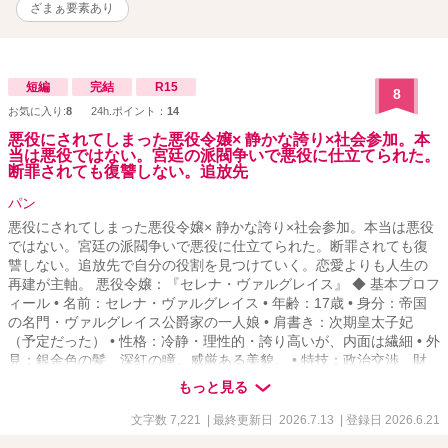
ざまぁ要素あり
短編
完結
R15
8
お気に入り:
8
24h.ポイント：
14
悪役にされてしまった悪役令嬢× 静かな誇り×社会参加。本
当は悪役ではない。宮廷の派閥争いで悪役に仕立てられた。
断罪されても復讐しない。追放先
パン
悪役にされてしまった悪役令嬢× 静かな誇り×社会参加。本当は悪役
ではない。宮廷の派閥争いで悪役に仕立てられた。断罪されても復
讐しない。追放先で自分の役割を見つけていく。恋愛よりも人生の
再建が主軸。 悪役令嬢：『セレナ・ヴァルグレイス』 ◆ 基本プロフ
ィール • 名前：セレナ・ヴァルグレイス • 年齢：17歳 • 身分：帝国
の名門・ヴァルグレイス公爵家の一人娘 • 肩書き：次期皇太子妃
（予定だった） • 性格：冷静・理性的・誇り高いが、内面は繊細 • 外
見：銀金色の髪、深紅の瞳。威厳ある美貌。 • 特技：政治交渉、財
務管理、魔法薬学（母の影響） • 弱点：人に甘えるのが苦手。孤独
もっと見る
を抱えやすい。
文字数 7,221
| 最終更新日 2026.7.13
| 登録日 2026.6.21