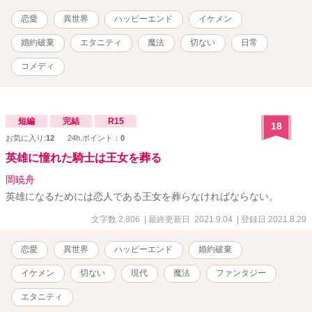
恋愛
異世界
ハッピーエンド
イケメン
婚約破棄
エタニティ
魔法
切ない
日常
コメディ
短編
完結
R15
18
お気に入り:
12
24h.ポイント：
0
英雄に憧れた騎士は王女を葬る
岡暁舟
英雄になるためには恋人である王女を葬らなければならない。
文字数 2,806
| 最終更新日 2021.9.04
| 登録日 2021.8.29
恋愛
異世界
ハッピーエンド
婚約破棄
イケメン
切ない
現代
魔法
ファンタジー
エタニティ