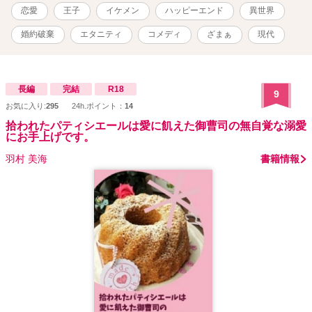
恋愛
王子
イケメン
ハッピーエンド
異世界
婚約破棄
エタニティ
コメディ
ざまぁ
現代
長編
完結
R18
9
お気に入り:
295
24h.ポイント：
14
拾われたパティシエールは愛に飢えた御曹司の無自覚な溺愛
にお手上げです。
羽村 美海
書籍情報