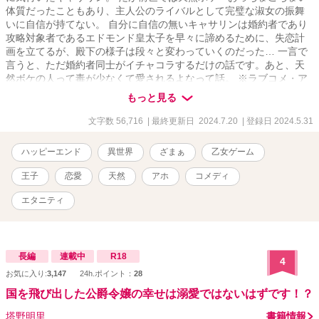
体質だったこともあり、主人公のライバルとして完璧な淑女の振舞
いに自信が持てない。 自分に自信の無いキャサリンは婚約者であり
攻略対象者であるエドモンド皇太子を早々に諦めるために、失恋計
画を立てるが、殿下の様子は段々と変わっていくのだった… 一言で
言うと、ただ婚約者同士がイチャコラするだけの話です。あと、天
然ボケの人って毒が少なくて愛されるよなって話。 ※ラブコメ・ア
ホエロ・下品な表現・天然・溺愛・腹黒ヒロイン・一人称の地の
もっと見る
文・魔法・ラッキースケベ、ヒーローによる軽いざまぁが含まれま
す。番外編にて一部残酷な描写があります。 苦手な方はご注意くだ
文字数 56,716
| 最終更新日 2024.7.20
| 登録日 2024.5.31
さい。 こちらの作品はムーンライトノベルにも投稿しております。
24.7.20番外編３話投稿完了しました。
ハッピーエンド
異世界
ざまぁ
乙女ゲーム
王子
恋愛
天然
アホ
コメディ
エタニティ
長編
連載中
R18
4
お気に入り:
3,147
24h.ポイント：
28
国を飛び出した公爵令嬢の幸せは溺愛ではないはずです！？
塔野明里
書籍情報