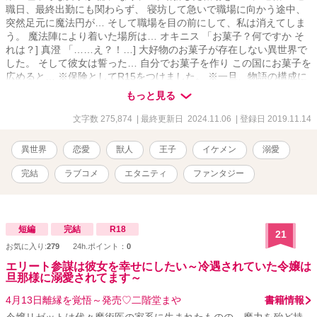
職日、最終出勤にも関わらず、 寝坊して急いで職場に向かう途中、
突然足元に魔法円が… そして職場を目の前にして、私は消えてしま
う。 魔法陣により着いた場所は… オキニス 「お菓子？何ですか そ
れは？] 真澄 「……え？！…] 大好物のお菓子が存在しない異世界で
した。 そして彼女は誓った… 自分でお菓子を作り この国にお菓子を
広めると… ※保険としてR15をつけました。 ※一旦、物語の構成に
よりお休みにします。 小説「儚げな少年と思って助けたら魔界一最
もっと見る
強の魔王様でした。」と少し繋がっております。
文字数 275,874
| 最終更新日 2024.11.06
| 登録日 2019.11.14
異世界
恋愛
獣人
王子
イケメン
溺愛
完結
ラブコメ
エタニティ
ファンタジー
短編
完結
R18
21
お気に入り:
279
24h.ポイント：
0
エリート参謀は彼女を幸せにしたい～冷遇されていた令嬢は
旦那様に溺愛されてます～
4月13日離縁を覚悟～発売♡二階堂まや
書籍情報