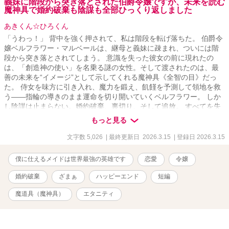
義妹に階段から突き落とされた伯爵令嬢ですが、未来を読む
魔神具で婚約破棄も陰謀も全部ひっくり返しました
あきくん☆ひろくん
「うわっ！」 背中を強く押されて、私は階段を転げ落ちた。 伯爵令
嬢ベルフラワー・マルベールは、継母と義妹に疎まれ、ついには階
段から突き落とされてしまう。 意識を失った彼女の前に現れたの
は、「創造神の使い」を名乗る謎の女性。そして渡されたのは、最
善の未来を“イメージ”として示してくれる魔神具《全智の目》だっ
た。 侍女を味方に引き入れ、魔力を鍛え、飢饉を予測して領地を救
う――指輪の導きのまま運命を切り開いていくベルフラワー。 しか
し陰謀は止まらない。婚約破棄、裏切り、そして追放。 すべてを失
った彼女が向かった王都で待っていたのは――勇者との運命の出会
もっと見る
いだった。 これは、後にプラチナ帝国の始祖と呼ばれる一人の魔法
使いの、まだ誰も知らない始まりの物語。
文字数 5,026
| 最終更新日 2026.3.15
| 登録日 2026.3.15
僕に仕えるメイドは世界最強の英雄です
恋愛
令嬢
婚約破棄
ざまぁ
ハッピーエンド
短編
魔道具（魔神具）
エタニティ