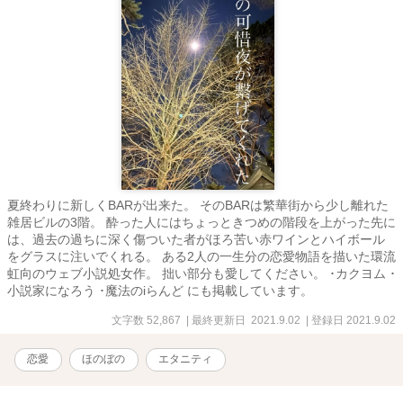
夏終わりに新しくBARが出来た。 そのBARは繁華街から少し離れた
雑居ビルの3階。 酔った人にはちょっときつめの階段を上がった先に
は、過去の過ちに深く傷ついた者がほろ苦い赤ワインとハイボール
をグラスに注いでくれる。 ある2人の一生分の恋愛物語を描いた環流
虹向のウェブ小説処女作。 拙い部分も愛してください。 ･カクヨム ･
小説家になろう ･魔法のiらんど にも掲載しています。
文字数 52,867
| 最終更新日 2021.9.02
| 登録日 2021.9.02
恋愛
ほのぼの
エタニティ