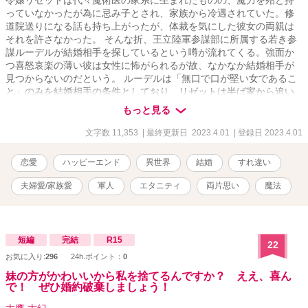
令嬢リゼットは代々魔術医の家系に生まれたものの、魔力を殆ど持
っていなかったが為に忌み子とされ、家族から冷遇されていた。修
道院送りになる話も持ち上がったが、体裁を気にした彼女の両親は
それを許さなかった。 そんな折、王立陸軍参謀部に所属する若き参
謀ルーデルが結婚相手を探しているという噂が流れてくる。強面か
つ喜怒哀楽の薄い彼は女性に怖がられるが故、なかなか結婚相手が
見つからないのだという。 ルーデルは「無口で口が堅い女であるこ
と」のみを結婚相手の条件としており、リゼットは半ば家から追い
出される形で彼に嫁ぐこととなる。そして彼と交流を重ねたことに
もっと見る
より、リゼットは彼への思いを募らせていった。 結婚後数ヶ月経っ
たある日、ルーデルはリゼットに大事な話があるから部屋で待って
文字数 11,353
| 最終更新日 2023.4.01
| 登録日 2023.4.01
いるようにと命じる。彼女はまだ妊娠の兆候が見られないため離婚
話をされると身構えるが、彼が持ってきたのは離婚届ではなく大き
恋愛
ハッピーエンド
異世界
結婚
すれ違い
な薔薇の花束であった。 リゼットが彼を深く愛しているように、彼
もまたリゼットを深く愛していたのである。
夫婦愛/家族愛
軍人
エタニティ
両片思い
魔法
短編
完結
R15
22
お気に入り:
296
24h.ポイント：
0
妹の方がかわいいから私を捨てるんですか？ ええ、喜ん
で！ ぜひ婚約破棄しましょう！