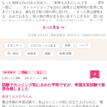
なった地味なOLの女と出会う。 「刺青を入れたいんです……。背中
一面に……」 タトゥーショップを訪れた刺青とは無関係の世界に生
きている女は、虚な目で彫り師の男に告げた。 「きっと君は後悔す
る、止めておきな」 彫り師の男が女を追い返そうとするが、思い詰
めた女は一つの見返りを提案する。 刺青の金額とは別に、彫って貰
うことに対する対価を毎回支払うというものだった。 初めはジレジ
もっと見る
レ展開ですが、後ほど溺愛に発展します。体格差、ヒロインが年の
割には幼い容姿ですが脱いだら……。 性描写は激しいですのでご注
文字数 179,112
| 最終更新日 2020.6.21
| 登録日 2020.4.18
意ください。 ムーンライトノベルズでも連載しています。 魔法のiら
んど小説大賞予選通過いたしました！
エタニティ
じれじれ→らぶあま
刺青
ハーフ
辛い過去
体格差
調教
執着/溺愛
ｼｮｰﾄｼｮｰﾄ
完結
なし
2
お気に入り:
244
24h.ポイント：
106
試験でカンニング犯にされた平民ですが、帝国文官試験で首
席合格しました
あきくん☆ひろくん
魔法学園の卒業試験で、私はカンニング犯に仕立て上げられた。 断
罪してきたのは、かつて好意を寄せてくれていた高位貴族の子息。