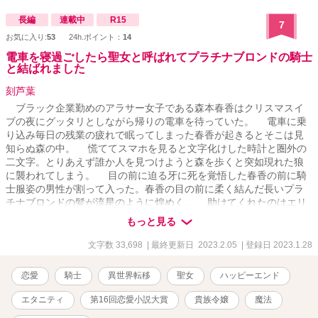
の作品の予定ですが、また機会があればお付き合い頂けたら嬉しい
です。 8/2追記 明日3日15:00に「【番外編】舞台の裏側で」を更新
長編
連載中
R15
7
します。 本編で拾いきれなかったエピソードを乗せた話になりま
お気に入り:
53
24h.ポイント：
14
す。 更新は最後の予定です。
電車を寝過ごしたら聖女と呼ばれてプラチナブロンドの騎士
と結ばれました
刻芦葉
ブラック企業勤めのアラサー女子である森本春香はクリスマスイ
ブの夜にグッタリとしながら帰りの電車を待っていた。 電車に乗
り込み毎日の残業の疲れで眠ってしまった春香が起きるとそこは見
知らぬ森の中。 慌ててスマホを見ると文字化けした時計と圏外の
二文字。とりあえず誰か人を見つけようと森を歩くと突如現れた狼
に襲われてしまう。 目の前に迫る牙に死を覚悟した春香の前に騎
士服姿の男性が割って入った。春香の目の前に柔く結んだ長いプラ
チナブロンドの髪が流星のように煌めく。 助けてくれたのはエリ
アスという名の甘いマスクのイケメンで。彼はどうやら竜と共に街
もっと見る
を守る竜騎士のようで。 エリアスに連れられ街へ行くと馬車に轢
かれて重体の少女を目撃する。その子を助けたいと願っていきなり
文字数 33,698
| 最終更新日 2023.2.05
| 登録日 2023.1.28
回復魔法を使った春香はそのまま倒れてしまう。 そして目を覚ま
すとなぜか春香は黒の聖女と呼ばれていた。 これは突然異世界へ
恋愛
騎士
異世界転移
聖女
ハッピーエンド
と迷い込んだアラサー女子が権力者達に気に入られたり、治療院で
患者を治したり、お料理をして喜ばれたり、見た目王子様な癖して
エタニティ
第16回恋愛小説大賞
貴族令嬢
魔法
初心な竜騎士と恋愛したりするお話です。