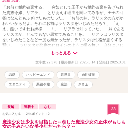
志鷹 志紀
「お前と婚約破棄する」 突如として王子から婚約破棄を告げられ
た貴族令嬢、リアラ。 とりあえず理由を聞いてみるが、王子の回
答はなんともふざけたものだった。 「お前の妹、ラリスタの方がか
わいいからだよ。それにお前はラリスタをいじめただろ？」 「え
え、酷いですわお姉様……！」 リアラは知っていた。 妹である
ラリスタが、とんでもない悪女であることを。 リアラはラリスタ
をいじめたことなど一度も無かったが、ラリスタは性格が悪くずる
賢い。 ラリスタが悲劇のヒロインのように振る舞い、自分にいじ
められたとウソを吐いたのだと瞬時に察した。 そして同時に、そ
もっと見る
んな見え透いたウソも見抜けない愚鈍な王子に失望した。 「ええ、
喜んで！ ぜひ婚約破棄しましょう！」 目をキラキラと輝かせ。
文字数 22,378
| 最終更新日 2025.3.14
| 登録日 2025.3.01
リアラは婚約破棄を謹んで受けた
恋愛
ハッピーエンド
異世界
婚約破棄
エタニティ
悪役令嬢
魔法
ざまぁ
長編
連載中
なし
23
お気に入り:
1
24h.ポイント：
0
魔法少女は少女を目指した～恋した魔法少女の正体がもしも
女の子みたいな美少年だったら？～