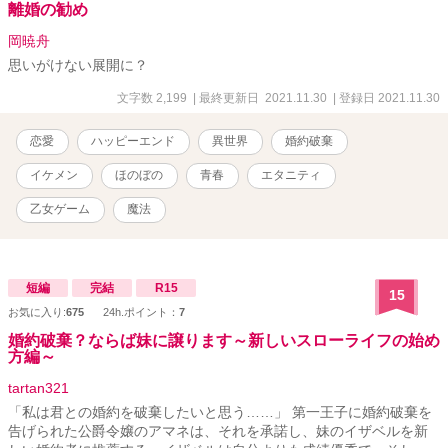
ざいます！
離婚の勧め
岡暁舟
思いがけない展開に？
文字数 2,199
| 最終更新日 2021.11.30
| 登録日 2021.11.30
恋愛
ハッピーエンド
異世界
婚約破棄
イケメン
ほのぼの
青春
エタニティ
乙女ゲーム
魔法
短編
完結
R15
15
お気に入り:
675
24h.ポイント：
7
婚約破棄？ならば妹に譲ります～新しいスローライフの始め
方編～
tartan321
「私は君との婚約を破棄したいと思う……」 第一王子に婚約破棄を
告げられた公爵令嬢のアマネは、それを承諾し、妹のイザベルを新