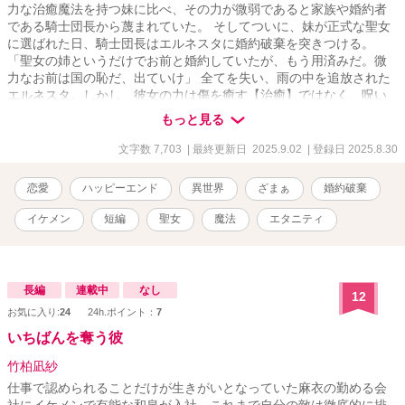
力な治癒魔法を持つ妹に比べ、その力が微弱であると家族や婚約者
である騎士団長から蔑まれていた。 そしてついに、妹が正式な聖女
に選ばれた日、騎士団長はエルネスタに婚約破棄を突きつける。
「聖女の姉というだけでお前と婚約していたが、もう用済みだ。微
力なお前は国の恥だ、出ていけ」 全てを失い、雨の中を追放された
エルネスタ。しかし、彼女の力は傷を癒す【治癒】ではなく、呪い
や毒といった根源を消し去る伝説の力【浄化】だった。 時を同じく
もっと見る
して、隣国の王子が魔王軍の呪いで不治の病に倒れる。どの国の聖
女も癒せないその呪いを解けるのは、世界でただ一人、エルネスタ
文字数 7,703
| 最終更新日 2025.9.02
| 登録日 2025.8.30
だけ。彼女を追放した国は、国宝級の力を自ら手放したことに気づ
き、血の気も引く思いで彼女を探し始めるが……。
恋愛
ハッピーエンド
異世界
ざまぁ
婚約破棄
イケメン
短編
聖女
魔法
エタニティ
長編
連載中
なし
12
お気に入り:
24
24h.ポイント：
7
いちばんを奪う彼
竹柏凪紗
仕事で認められることだけが生きがいとなっていた麻衣の勤める会