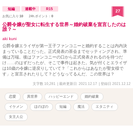
短編
連載中
R15
27
お気に入り:
10
24h.ポイント：
0
公爵令嬢が聖女に転生する世界～婚約破棄を宣言したのは
誰？～
aki kuni
公爵令嬢エライザが第一王子ファンコニーと婚約することは内内決
まっていることだった。正式発表の茶会までセッティングされ、準
備は万端。後はファンコニーの口から正式発表されるのを待つだ
け……のはずだったが、そこで事件は起きた。気が付くとエライザ
は10歳の令嬢に逆戻りしていて？「これからはあなたが聖女様で
す」と宣言されたりして？どうなってるんだ、この世界は？
文字数 10,281
| 最終更新日 2021.12.17
| 登録日 2021.12.12
恋愛
異世界
ハッピーエンド
婚約破棄
イケメン
ほのぼの
短編
魔法
エタニティ
女主人公