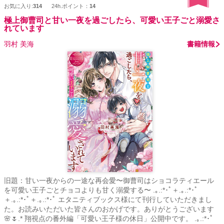
考通過✧ ✥21.1.25 連載開始21.06.28完結✥
お気に入り:
314
24h.ポイント：
14
極上御曹司と甘い一夜を過ごしたら、可愛い王子ごと溺愛さ
れています
羽村 美海
書籍情報
旧題：甘い一夜からの一途な再会愛〜御曹司はショコラティエール
を可愛い王子ごとチョコよりも甘く溺愛する〜 .｡.:*･ﾟ＋.｡.:*･ﾟ
＋.｡.:*･ﾟ＋.｡.:*･ﾟ エタニティブックス様にて刊行していただきまし
た。お読みいただいた皆さんのおかげです。ありがとうございます
🌸🌷.* 翔視点の番外編「可愛い王子様の休日」公開中です。 .｡.:*･ﾟ