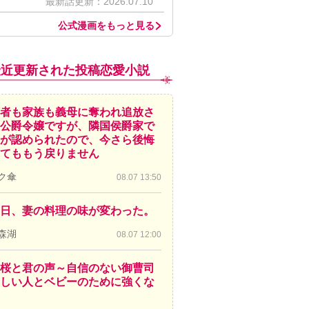
最新話更新：2026.07.10
公式漫画をもっと見る
最近更新された投稿恋愛小説
者も家族も義母に奪われ追放さ
公爵令嬢ですが、隣国侯爵家で
が認められたので、今さら後悔
てももう戻りません
ク傘
08.07 13:50
日、妻の料理の味が変わった。
森湖
08.07 12:00
桜と君の声～自信のない御曹司
しい人とベビーのために強くな