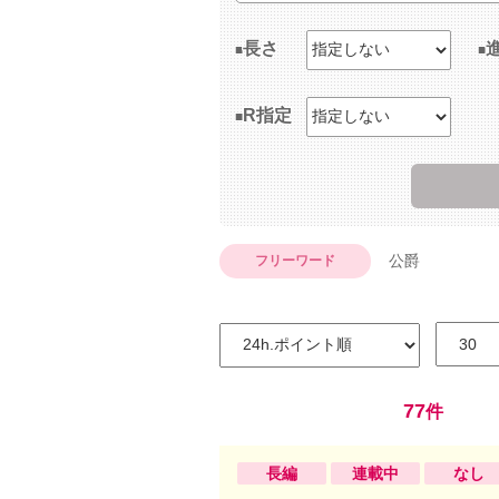
長さ
R指定
公爵
フリーワード
77
件
長編
連載中
なし