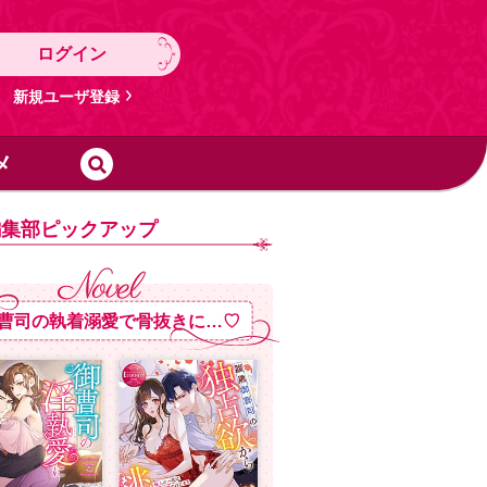
ログイン
新規ユーザ登録
メ
編集部ピックアップ
曹司の執着溺愛で骨抜きに…♡