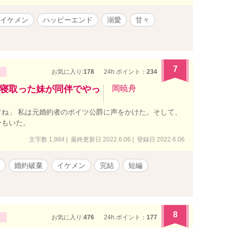
イケメン
ハッピーエンド
溺愛
甘々
7
お気に入り:
178
24h.ポイント：
234
寝取った妹が同伴でやっ
岡暁舟
ね」 私は元婚約者のポイツ公爵に声をかけた。そして、
ーもいた。
文字数 1,984 | 最終更新日 2022.6.06 | 登録日 2022.6.06
婚約破棄
イケメン
完結
短編
8
お気に入り:
476
24h.ポイント：
177