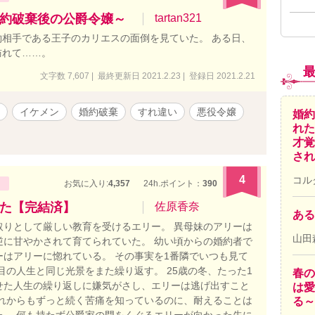
約破棄後の公爵令嬢～
tartan321
相手である王子のカリエスの面倒を見ていた。 ある日、
訪れて……。
文字数 7,607 | 最終更新日 2021.2.23 | 登録日 2021.2.21
イケメン
婚約破棄
すれ違い
悪役令嬢
婚約
れた
才覚
され
4
コル
お気に入り:
4,357
24h.ポイント：
390
た【完結済】
佐原香奈
ある
取りとして厳しい教育を受けるエリー。 異母妹のアリーは
山田
逆に甘やかされて育てられていた。 幼い頃からの婚約者で
ーはアリーに惚れている。 その事実を1番隣でいつも見て
目の人生と同じ光景をまた繰り返す。 25歳の冬、たった1
春の
せた人生の繰り返しに嫌気がさし、エリーは逃げ出すこと
は愛
これからもずっと続く苦痛を知っているのに、耐えることは
る～
た。 何も持たず公爵家の門をくぐるエリーが向かった先に