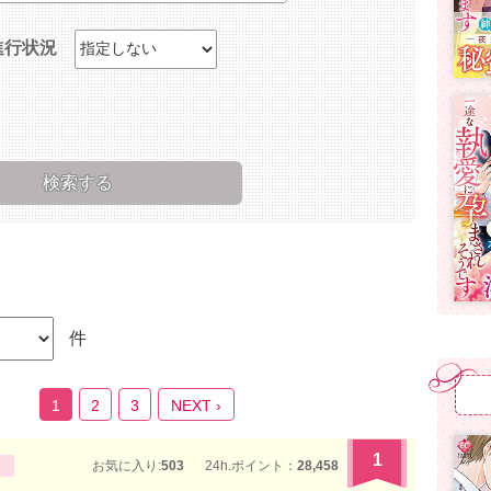
進行状況
件
1
2
3
NEXT ›
1
お気に入り:
503
24h.ポイント：
28,458