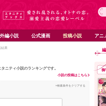
外編小説
公式漫画
投稿小説
アニ
索結果
エタニティ小説のランキングです。
御
小説の投稿はこちら
×検索条件をクリアする