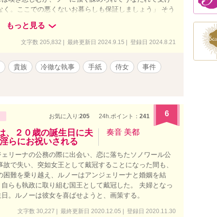
なく。ここでの悪くないお暮らしも保証しましょう」 そう
けた。晩餐に招かれ、久しぶりに心の落ち着く時間を過ご
もっと見る
のロエルもいて、彼女に彼の掘った珍しい鉱石を見せてく
和やかな夜をぶち壊してしまう。彼女を庇うはとこを咎
文字数 205,832 | 最終更新日 2024.9.15 | 登録日 2024.8.21
痛烈な侮蔑を吐き捨てた。 厳しい婚家のルールに縛ら
それから五年の月日が流れ、ひょんなことからロエルに再
貴族
冷徹な執事
手紙
侍女
事件
士の彼は、彼女に問いかけた。 「お幸せですか？」 アリ
れた。しかし、その言葉が彼の優しかった印象と共に尾を
＿＿＿＿。 世間知らずの高貴な姫とやや強引な公爵家の
。 古風な恋愛物語をお好きな方にお読みいただけますと
ております。読後感のいい物語を努めます。 ※小説家にな
6
お気に入り:
205
24h.ポイント：
241
ります。
は、２０歳の誕生日に夫
奏音 美都
淫らにお祝いされる
ジェリーナの公務の際に出会い、恋に落ちたソノワール公
事故で失い、突如女王として戴冠することになった間も、
の困難を乗り越え、ルノーはアンジェリーナと婚姻を結
自らも執政に取り組む国王として戴冠した。 夫婦となっ
生日。ルノーは彼女を喜ばせようと、画策する。
文字数 30,227 | 最終更新日 2020.12.05 | 登録日 2020.11.30