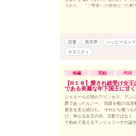
入れた。 「ご実家への援助はご心配
いう経緯を仲良しのはとこに打ち明
した。その席にははとこ夫妻の友人
れた。しかし迎えに現れたフーが、
め、フーの無礼を責めたロエルにまで
れ、アリスは外出もままならない。 
恋愛
異世界
ハッピーエンド
会することになった。金髪の端正な紳
スはそれに答えられずにそのまま別
エタニティ
引いて、彼女の中に残っていく＿＿＿
子息のじれじれなラブストーリーです
幸いです。 ハッピーエンドを心がけ
短編
完結
R18
ろう様にも投稿させていただいてお
【R１８】愛され総受け女王
である美麗な年下国王に甘く
シャルール公国のプリンセス、アン
爵であったルノー。 両親を船の沈没
彼女を支え続けた。 それから幾つも
び、単なる女王の夫、王配ではなく、
て初めて迎えるアンジェリーナの誕