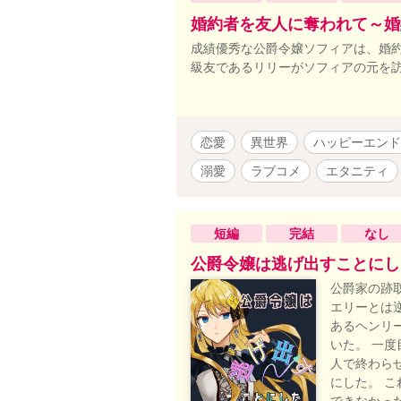
婚約者を友人に奪われて～婚
成績優秀な公爵令嬢ソフィアは、婚約
級友であるリリーがソフィアの元を
恋愛
異世界
ハッピーエンド
溺愛
ラブコメ
エタニティ
短編
完結
なし
公爵令嬢は逃げ出すことにし
公爵家の跡
エリーとは
あるヘンリ
いた。 一度
人で終わら
にした。 
できなかっ