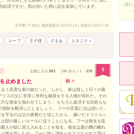
けい
 完結済ですが、気が向いた時に話を追加しています。
文字数 77,462 | 最終更新日 2023.5.14 | 登録日 2022.7.18
ループ
王子様
ざまあ
エタニティ
5
お気に入り:
993
24h.ポイント：
376
を止めました
帆々
れるう高貴な家の姫だった。しかし、家は貧しく日々の暮
アリスの父に非常に有利な融資をする人物が現れた。その
大な借金を負わせてしまう。 もちろん返済する目処もな
で借財を帳消しにしましょう」 フーの言葉に父は頷いた。
を守るのは父の責務だと信じたから。 嫁いだドリトルン
スは邸の厳しいルールに従うことになる。フーは彼女を監
の愛人が邸に迎え入れることを知る。彼女は庭の隅の離れ
スは嘆き悲しむが、フーに強く諌められてうなだれて受け