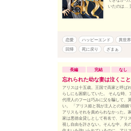
いたのは…
恋愛
ハッピーエンド
異世界
回帰
死に戻り
ざまぁ
長編
完結
なし
忘れられた幼な妻は泣くこと
アリスは十五歳。王国で高家と呼ば
らしにも困窮していた。 そんな時、
代理人のフーは巧みに父を騙して、莫
い。 「アリス姫と我が主人との婚姻
アリスもそれを責められなかった。家
家は悪徳金貸しとして有名で、アリ
視し自由を許さない。そんな中、夫
住まいを強いられているのに。アリ