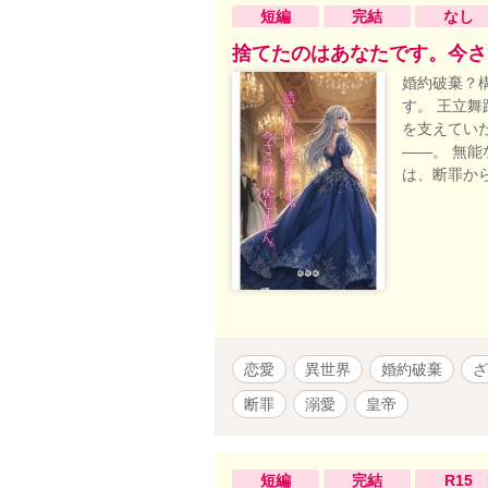
短編
完結
なし
捨てたのはあなたです。今さ
婚約破棄？
す。 王立
を支えてい
——。 無
は、断罪か
恋愛
異世界
婚約破棄
ざ
断罪
溺愛
皇帝
短編
完結
R15