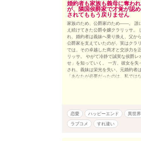
婚約者も家族も義母に奪われ
が、隣国侯爵家で才覚が認め
されてももう戻りません
家族のため、公爵家のため――。 誰
え続けてきた公爵令嬢クラリッサ。 
れ、婚約者は義妹へ乗り換え、父から
公爵家を支えていたのが、実はクラリ
では、その卓越した商才と交渉力を
リッサ。 やがて冷静で誠実な侯爵レ
せ」を知っていく。 一方、彼女を失
され、義妹は栄光を失い、元婚約者
「あなたが必要だったのは、私ではな
われた令嬢が、自らの教養・商才・人
う最大のざまぁを味わう、痛快異世
恋愛
ハッピーエンド
異世界
ラブコメ
すれ違い