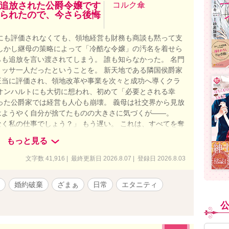
追放された公爵令嬢です
コルク傘
られたので、今さら後悔
にも評価されなくても、領地経営も財務も商談も黙って支
しかし継母の策略によって「冷酷な令嬢」の汚名を着せら
も追放を言い渡されてしまう。 誰も知らなかった。 名門
ッサ一人だったということを。 新天地である隣国侯爵家
正当に評価され、領地改革や事業を次々と成功へ導くクラ
オンハルトにも大切に想われ、初めて「必要とされる幸
った公爵家では経営も人心も崩壊。 義母は社交界から見放
はようやく自分が捨てたものの大きさに気づくが――。
く私の仕事でしょう？」 もう遅い。 これは、すべてを奪
脈だけで幸せを掴み、彼女を見下した者たちが"後悔"とい
もっと見る
界恋愛ストーリー。
文字数 41,916 | 最終更新日 2026.8.07 | 登録日 2026.8.03
婚約破棄
ざまぁ
日常
エタニティ