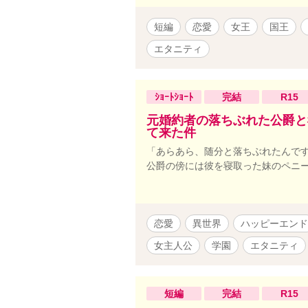
短編
恋愛
女王
国王
エタニティ
ｼｮｰﾄｼｮｰﾄ
完結
R15
元婚約者の落ちぶれた公爵と
て来た件
「あらあら、随分と落ちぶれたんです
公爵の傍には彼を寝取った妹のペニ
恋愛
異世界
ハッピーエンド
女主人公
学園
エタニティ
短編
完結
R15