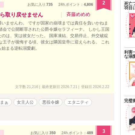
2
死亡
お気に入り:
735
24h.ポイント：
4,806
羽目
ら取り戻せません
斉藤めめめ
構いませんわ。 ですが国家の崩壊までは責任を負いかねま
舞踏会で公開断罪された公爵令嬢セラフィーナ。 しかし王国
たのは、実は彼女だった。 国庫凍結、交易停止、外交破綻
能な王子が後悔する頃、彼女は隣国皇帝に迎えられる。 これ
ら始まる逆転溺愛劇。
利害
な溺
文字数 21,216 | 最終更新日 2026.7.21 | 登録日 2026.2.22
完璧
まぁ
女主人公
悪役令嬢
エタニティ
3
お気に入り:
350
24h.ポイント：
489