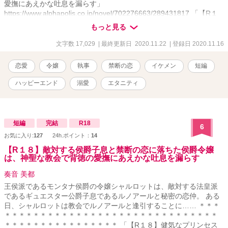
愛撫にあえかな吐息を漏らす」
https://www.alphapolis.co.jp/novel/702276663/289431817 「【R１
８】健気なプリンセスは嫉妬した秘密の恋人である教育係にお仕置
もっと見る
きされて、愛を知る」
https://www.alphapolis.co.jp/novel/702276663/557431007 「【R１
文字数 17,029
| 最終更新日 2020.11.22
| 登録日 2020.11.16
８】英国公爵の妹を演じる令嬢は、偽りの兄である恋人に甘やかさ
れ、溺愛される」
恋愛
令嬢
執事
禁断の恋
イケメン
短編
https://www.alphapolis.co.jp/novel/702276663/373432460
ハッピーエンド
溺愛
エタニティ
短編
完結
R18
6
お気に入り:
127
24h.ポイント：
14
【R１８】敵対する侯爵子息と禁断の恋に落ちた侯爵令嬢
は、神聖な教会で背徳の愛撫にあえかな吐息を漏らす
奏音 美都
王侯派であるモンタナ侯爵の令嬢シャルロットは、敵対する法皇派
であるギュエスター公爵子息であるルノアールと秘密の恋仲。 ある
日、シャルロットは教会でルノアールと逢引することに…… ＊＊＊
＊＊＊＊＊＊＊＊＊＊＊＊＊＊＊＊＊＊＊＊＊＊＊＊＊＊＊＊＊＊
＊＊＊＊＊＊＊＊＊＊＊＊＊＊＊＊ 「【R１８】健気なプリンセス