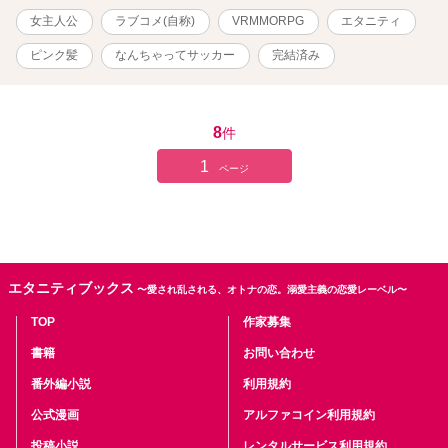
女主人公
ラブコメ(自称)
VRMMORPG
エタニティ
ピンク髪
なんちゃってサッカー
完結済み
8
件
1
ページ
エタニティブックス
〜愛され乱される、オトナの恋。溺愛主義の恋愛レーベル〜
TOP
作家募集
書籍
お問い合わせ
番外編小説
利用規約
公式漫画
アルファコイン利用規約
投稿小説
レンタルサービス利用規約