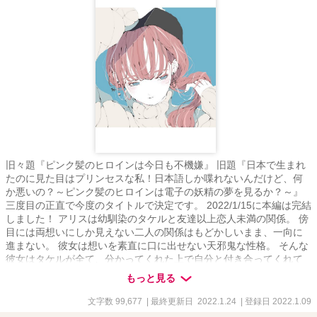
旧々題『ピンク髪のヒロインは今日も不機嫌』 旧題『日本で生まれ
たのに見た目はプリンセスな私！日本語しか喋れないんだけど、何
か悪いの？～ピンク髪のヒロインは電子の妖精の夢を見るか？～』
三度目の正直で今度のタイトルで決定です。 2022/1/15に本編は完結
しました！ アリスは幼馴染のタケルと友達以上恋人未満の関係。 傍
目には両想いにしか見えない二人の関係はもどかしいまま、一向に
進まない。 彼女は想いを素直に口に出せない天邪鬼な性格。 そんな
彼女はタケルが全て、分かってくれた上で自分と付き合ってくれて
いると信じて、疑っていない。 自分は恋物語のヒロインなのだと思
もっと見る
い、日々を過ごしていた。 本編25話、後日談16話の構成となってい
ます。 表紙はノーコピライトガール様のイラストをお借りしていま
文字数 99,677
| 最終更新日 2022.1.24
| 登録日 2022.1.09
す。