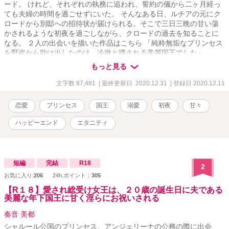
ード。 けれど、それぞれの執務に追われ、誓約の儀から二ヶ月経っ
ても夫婦の時間を過ごせずにいた。 そんなある日、ルチアの元にク
ロードから別邸への招待状が届けられる。そこで三日三晩の甘い蕩
かされるような初夜を過ごしながら、クロードの過去を知ることに
なる。 ２人の出会いを描いた作品はこちら 「純粋無垢なプリンセス
を野盗から助け出したのは、冷徹と噂される美麗国王でした」
https://www.alphapolis.co.jp/novel/702276663/443443630 ２人の誓
もっと見る
約の儀を描いた作品はこちら 「純粋無垢なプリンセスは、冷徹と噂
される美麗国王と誓約の儀を結ぶ」
文字数 87,481
| 最終更新日 2020.12.31
| 登録日 2020.12.11
https://www.alphapolis.co.jp/novel/702276663/183445041
恋愛
プリンセス
国王
溺愛
初夜
甘々
ハッピーエンド
エタニティ
短編
完結
R18
2
お気に入り:
206
24h.ポイント：
305
【R１８】愛され総受け女王は、２０歳の誕生日に夫である
美麗な年下国王に甘く淫らにお祝いされる
奏音 美都
シャルール公国のプリンセス、アンジェリーナの公務の際に出会