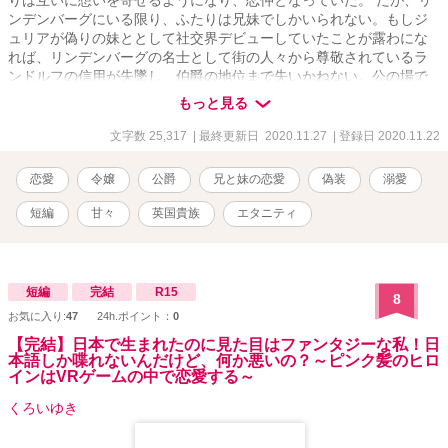
りは互いに想いを寄せるようになり、恋仲となっていた。 だが、リ
ンデンバーグにいる限り、ふたりは兄妹でしかいられない。もしジ
ュリアが偽りの妹ととして社交界デビューしていたことが露わにな
れば、リンデンバーグの名士として街の人々から尊敬されているラ
ンドルフの信用が失墜し、伯爵の地位まで失いかねない。公の場で
は、ふたりは兄妹として振舞う生活を余儀なくされていた。 そんな
もっと見る
ある日、ジュリアはランドルフから旅行へと誘われる。 ＊＊＊＊＊
＊＊＊＊＊＊＊＊＊＊＊＊＊＊＊＊＊＊＊＊＊＊＊＊＊＊＊＊＊＊
文字数 25,317
| 最終更新日 2020.11.27
| 登録日 2020.11.22
＊＊＊＊＊＊＊＊＊＊＊＊＊＊ 「【R１８】敵対する侯爵子息と禁
断の恋に落ちた侯爵令嬢は、神聖な教会で背徳の愛撫にあえかな吐
恋愛
令嬢
公爵
兄と妹の恋愛
偽装
溺愛
息を漏らす」
https://www.alphapolis.co.jp/novel/702276663/289431817 「【R１
短編
甘々
英国貴族
エタニティ
８】健気なプリンセスは嫉妬した秘密の恋人である教育係にお仕置
きされて、愛を知る」
https://www.alphapolis.co.jp/novel/702276663/557431007 「【R１
８】箱入り令嬢は密かに慕う執事に夜伽の手解きを受け、快楽に沈
短編
完結
R15
8
む」 https://www.alphapolis.co.jp/novel/702276663/524431855
お気に入り:
47
24h.ポイント：
0
【完結】日本で生まれたのに見た目はファンタジーな私！日
本語しか喋れないんだけど、何か悪いの？～ピンク髪のヒロ
インはVRゲームの中で恋愛する～
くろいゆき