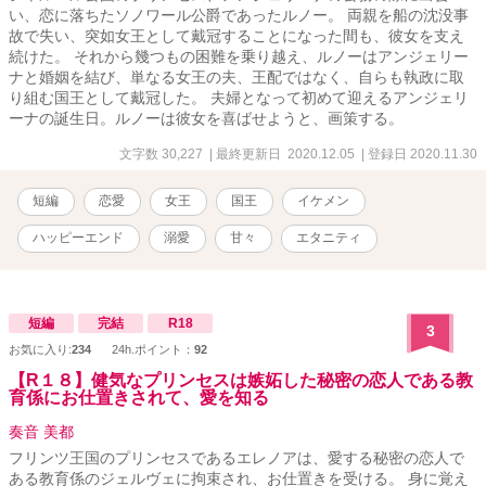
い、恋に落ちたソノワール公爵であったルノー。 両親を船の沈没事
故で失い、突如女王として戴冠することになった間も、彼女を支え
続けた。 それから幾つもの困難を乗り越え、ルノーはアンジェリー
ナと婚姻を結び、単なる女王の夫、王配ではなく、自らも執政に取
り組む国王として戴冠した。 夫婦となって初めて迎えるアンジェリ
ーナの誕生日。ルノーは彼女を喜ばせようと、画策する。
文字数 30,227
| 最終更新日 2020.12.05
| 登録日 2020.11.30
短編
恋愛
女王
国王
イケメン
ハッピーエンド
溺愛
甘々
エタニティ
短編
完結
R18
3
お気に入り:
234
24h.ポイント：
92
【R１８】健気なプリンセスは嫉妬した秘密の恋人である教
育係にお仕置きされて、愛を知る
奏音 美都
フリンツ王国のプリンセスであるエレノアは、愛する秘密の恋人で
ある教育係のジェルヴェに拘束され、お仕置きを受ける。 身に覚え