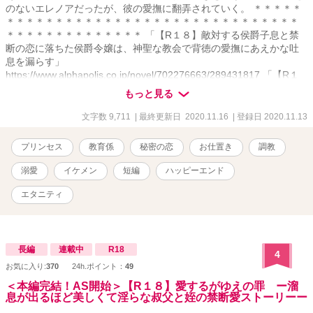
のないエレノアだったが、彼の愛撫に翻弄されていく。 ＊＊＊＊＊
＊＊＊＊＊＊＊＊＊＊＊＊＊＊＊＊＊＊＊＊＊＊＊＊＊＊＊＊＊＊
＊＊＊＊＊＊＊＊＊＊＊＊＊＊ 「【R１８】敵対する侯爵子息と禁
断の恋に落ちた侯爵令嬢は、神聖な教会で背徳の愛撫にあえかな吐
息を漏らす」
https://www.alphapolis.co.jp/novel/702276663/289431817 「【R１
８】箱入り令嬢は密かに慕う執事に夜伽の手解きを受け、快楽に沈
もっと見る
む」 https://www.alphapolis.co.jp/novel/702276663/524431855
「【R１８】英国公爵の妹を演じる令嬢は、偽りの兄である恋人に甘
文字数 9,711
| 最終更新日 2020.11.16
| 登録日 2020.11.13
やかされ、溺愛される」
https://www.alphapolis.co.jp/novel/702276663/373432460
プリンセス
教育係
秘密の恋
お仕置き
調教
溺愛
イケメン
短編
ハッピーエンド
エタニティ
長編
連載中
R18
4
お気に入り:
370
24h.ポイント：
49
＜本編完結！AS開始＞【R１８】愛するがゆえの罪 ー溜
息が出るほど美しくて淫らな叔父と姪の禁断愛ストーリーー