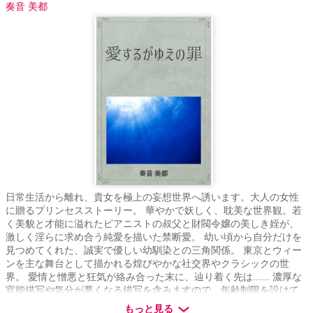
奏音 美都
日常生活から離れ、貴女を極上の妄想世界へ誘います。大人の女性
に贈るプリンセスストーリー。 華やかで妖しく、耽美な世界観。若
く美貌と才能に溢れたピアニストの叔父と財閥令嬢の美しき姪が、
激しく淫らに求め合う純愛を描いた禁断愛。 幼い頃から自分だけを
見つめてくれた、誠実で優しい幼馴染との三角関係。 東京とウィー
ンを主な舞台として描かれる煌びやかな社交界やクラシックの世
界。 愛情と憎悪と狂気が絡み合った末に、辿り着く先は...... 濃厚な
官能描写や気分が悪くなる描写を含みますので、年齢制限を設けて
いますが、それ以外にも不快に思う方は読まないで下さい。 殆どの
もっと見る