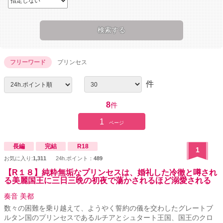
フリーワード
プリンセス
件
8
件
1
ページ
長編
完結
R18
1
お気に入り:
1,311
24h.ポイント：
489
【R１８】純粋無垢なプリンセスは、婚礼した冷徹と噂され
る美麗国王に三日三晩の初夜で蕩かされるほど溺愛される
奏音 美都
数々の困難を乗り越えて、ようやく誓約の儀を交わしたグレートブ
ルタン国のプリンセスであるルチアとシュタート王国、国王のクロ