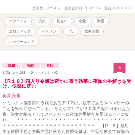
メインキャラが美男美女という、現実には有り得ない世界観で描い
ておりますので、それを受け入れられない方にはお勧めいたしませ
文字数 1,379,427
| 最終更新日 2021.5.04
| 登録日 2018.1.30
ん。 ※この物語はフィクションです。実在の人物、団体、事件など
には一切関係ありません。 また、法律・法令に反する行為を容
エタニティ
現代
切ない
恋愛
溺愛
認・推奨するものではありません。
エロティック
イケメン
ドS
禁断の愛
ハッピーエンド
短編
完結
R18
5
お気に入り:
238
24h.ポイント：
42
【R１８】箱入り令嬢は密かに慕う執事に夜伽の手解きを受
け、快楽に沈む
奏音 美都
ハミルトン侯爵家の令嬢であるアリアは、執事であるスペンサーの
ことを密かに想っている。 そんなアリアが２０歳の誕生日を迎えた
夜、淑女の嗜みとしてスペンサーに夜伽の手解きを受けることにな
り…… ＊＊＊＊＊＊＊＊＊＊＊＊＊＊＊＊＊＊＊＊＊＊＊＊＊＊＊
＊＊＊＊＊＊＊＊＊＊＊＊＊＊＊＊＊＊＊＊＊＊ 「【R１８】敵対
する侯爵子息と禁断の恋に落ちた侯爵令嬢は、神聖な教会で背徳の