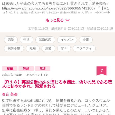
は嫉妬した秘密の恋人である教育係にお仕置きされて、愛を知る」
https://www.alphapolis.co.jp/novel/702276663/557431007 「【R１
８】箱入り令嬢は密かに慕う執事に夜伽の手解きを受け、快楽に沈
む」 https://www.alphapolis.co.jp/novel/702276663/524431855
もっと見る
「【R１８】英国公爵の妹を演じる令嬢は、偽りの兄である恋人に甘
やかされ、溺愛される」
文字数 11,203
| 最終更新日 2020.11.13
| 登録日 2020.11.10
https://www.alphapolis.co.jp/novel/702276663/373432460
恋愛
中世
禁断の恋
イケメン
令嬢
侯爵令嬢
短編
溺愛
甘々
エタニティ
短編
完結
R18
7
お気に入り:
159
24h.ポイント：
0
【R１８】英国公爵の妹を演じる令嬢は、偽りの兄である恋
人に甘やかされ、溺愛される
奏音 美都
街で暗躍する密売組織に近づき、情報を得るため、コックスウェル
伯爵であるランドルフの妹として社交界にデビューしたジュリア。
無事に密売組織を一掃し、目的を果たしたのだが……いつしかふた