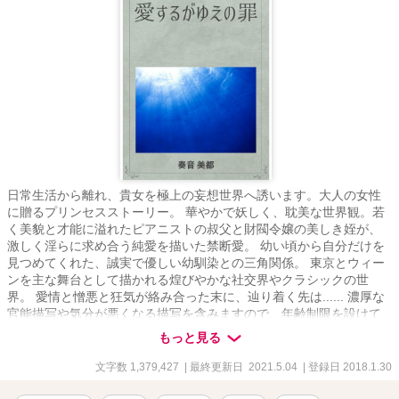
日常生活から離れ、貴女を極上の妄想世界へ誘います。大人の女性
に贈るプリンセスストーリー。 華やかで妖しく、耽美な世界観。若
く美貌と才能に溢れたピアニストの叔父と財閥令嬢の美しき姪が、
激しく淫らに求め合う純愛を描いた禁断愛。 幼い頃から自分だけを
見つめてくれた、誠実で優しい幼馴染との三角関係。 東京とウィー
ンを主な舞台として描かれる煌びやかな社交界やクラシックの世
界。 愛情と憎悪と狂気が絡み合った末に、辿り着く先は...... 濃厚な
官能描写や気分が悪くなる描写を含みますので、年齢制限を設けて
いますが、それ以外にも不快に思う方は読まないで下さい。 殆どの
もっと見る
メインキャラが美男美女という、現実には有り得ない世界観で描い
ておりますので、それを受け入れられない方にはお勧めいたしませ
文字数 1,379,427
| 最終更新日 2021.5.04
| 登録日 2018.1.30
ん。 ※この物語はフィクションです。実在の人物、団体、事件など
には一切関係ありません。 また、法律・法令に反する行為を容