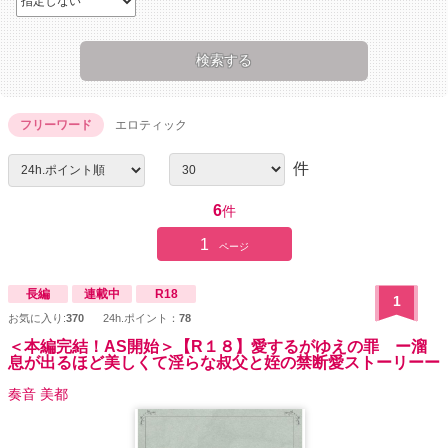
フリーワード
エロティック
件
6
件
1
ページ
長編
連載中
R18
1
お気に入り:
370
24h.ポイント：
78
＜本編完結！AS開始＞【R１８】愛するがゆえの罪 ー溜
息が出るほど美しくて淫らな叔父と姪の禁断愛ストーリーー
奏音 美都