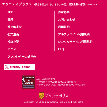
エタニティブックス
〜愛され乱される、オトナの恋。溺愛主義の恋愛レーベル〜
TOP
作家募集
書籍
お問い合わせ
番外編小説
利用規約
公式漫画
アルファコイン利用規約
投稿小説
レンタルサービス利用規約
アニメ
FAQ
ファンレターの送り先
JASRAC許諾番号
《通常版》第9025660001Y45040号
《デラックス♡版》第9025660002Y45038号
Copyright (C) 2000-2026 AlphaPolis Co.,Ltd. All Rights