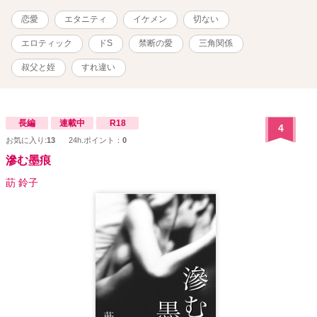
恋愛
エタニティ
イケメン
切ない
エロティック
ドS
禁断の愛
三角関係
叔父と姪
すれ違い
長編
連載中
R18
4
お気に入り:
13
24h.ポイント：
0
滲む墨痕
莇 鈴子