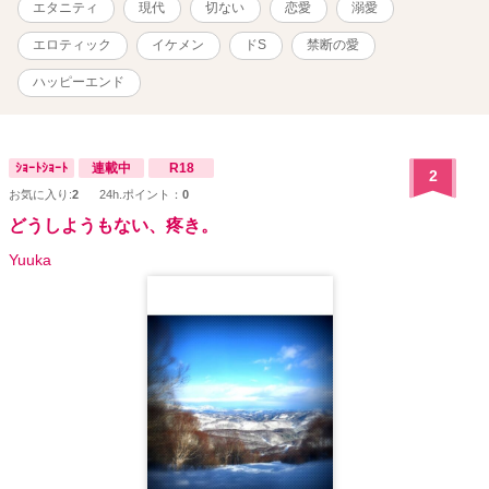
エタニティ
現代
切ない
恋愛
溺愛
認・推奨するものではありません。
エロティック
イケメン
ドS
禁断の愛
ハッピーエンド
ｼｮｰﾄｼｮｰﾄ
連載中
R18
2
お気に入り:
2
24h.ポイント：
0
どうしようもない、疼き。
Yuuka