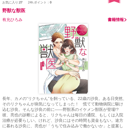
お気に入り:
27
24h.ポイント：
0
野獣な獣医
有允ひろみ
書籍情報
長年、カメの“リクちゃん”を飼っている、22歳の沙良。ある日突然、
そのリクちゃんが病気になってしまった！ 慌てて動物病院に駆け
込む沙良。そんな沙良の前に――野獣系のイケメン獣医が登場!?
彼、亮也の診断によると、リクちゃんは毎日の通院、もしくは入院
治療が必要らしい。けれど、沙良にはその時間も資金もない。途方
に暮れる沙良に、亮也が「うちで住み込みで働かないか」と提案し