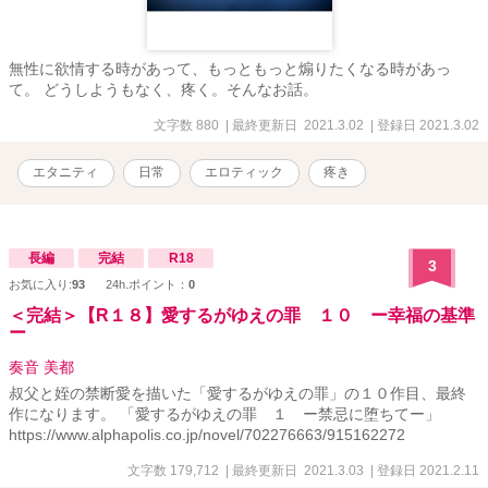
無性に欲情する時があって、もっともっと煽りたくなる時があっ
て。 どうしようもなく、疼く。そんなお話。
文字数 880
| 最終更新日 2021.3.02
| 登録日 2021.3.02
エタニティ
日常
エロティック
疼き
長編
完結
R18
3
お気に入り:
93
24h.ポイント：
0
＜完結＞【R１８】愛するがゆえの罪 １０ ー幸福の基準
ー
奏音 美都
叔父と姪の禁断愛を描いた「愛するがゆえの罪」の１０作目、最終
作になります。 「愛するがゆえの罪 １ ー禁忌に堕ちてー」
https://www.alphapolis.co.jp/novel/702276663/915162272
文字数 179,712
| 最終更新日 2021.3.03
| 登録日 2021.2.11