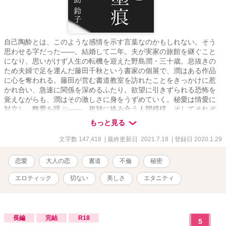
自己陶酔とは、このような感情を示す言葉なのかもしれない。そう
思わせる字だった――。結婚して二年。夫が実家の旅館を継ぐこと
になり、思いがけず人生の転機を迎えた野島潤・三十歳。息抜きの
ため夫婦で足を運んだ藤田千秋という書家の個展で、潤はある作品
に心を奪われる。藤田が営む書道教室を訪れたことをきっかけに惹
かれ合い、急速に関係を深めるふたり。欲望に引きずられる恐怖を
覚えながらも、潤はその激しさに身をうずめていく。秘愛は情愛に
対立し、醜愛を呼ぶ――。複雑に絡み合う人間模様、そしてそれぞ
れが持つ秘めた想いの行方は。
もっと見る
文字数 147,418
| 最終更新日 2021.7.18
| 登録日 2020.1.29
恋愛
大人の恋
書道
不倫
秘密
エロティック
切ない
美しさ
エタニティ
長編
完結
R18
5