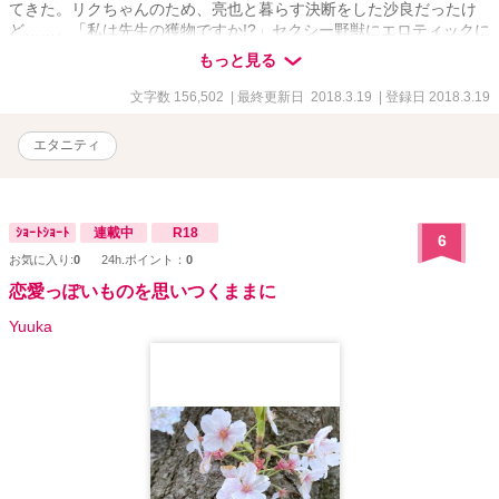
てきた。リクちゃんのため、亮也と暮らす決断をした沙良だったけ
ど……。「私は先生の獲物ですか!?」セクシー野獣にエロティックに
迫られる日々、スタート!!
もっと見る
文字数 156,502
| 最終更新日 2018.3.19
| 登録日 2018.3.19
エタニティ
ｼｮｰﾄｼｮｰﾄ
連載中
R18
6
お気に入り:
0
24h.ポイント：
0
恋愛っぽいものを思いつくままに
Yuuka