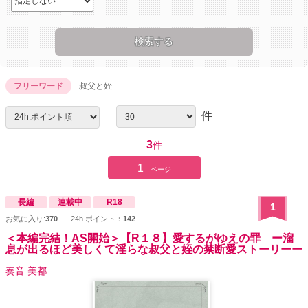
フリーワード
叔父と姪
件
3
件
1
ページ
長編
連載中
R18
1
お気に入り:
370
24h.ポイント：
142
＜本編完結！AS開始＞【R１８】愛するがゆえの罪 ー溜
息が出るほど美しくて淫らな叔父と姪の禁断愛ストーリーー
奏音 美都