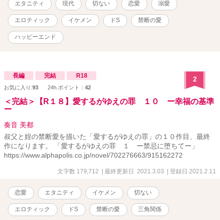
エタニティ
現代
切ない
恋愛
溺愛
認・推奨するものではありません。
エロティック
イケメン
ドS
禁断の愛
ハッピーエンド
長編
完結
R18
2
お気に入り:
93
24h.ポイント：
42
＜完結＞【R１８】愛するがゆえの罪 １０ ー幸福の基準
ー
奏音 美都
叔父と姪の禁断愛を描いた「愛するがゆえの罪」の１０作目、最終
作になります。 「愛するがゆえの罪 １ ー禁忌に堕ちてー」
https://www.alphapolis.co.jp/novel/702276663/915162272
文字数 179,712
| 最終更新日 2021.3.03
| 登録日 2021.2.11
恋愛
エタニティ
イケメン
切ない
エロティック
ドS
禁断の愛
三角関係