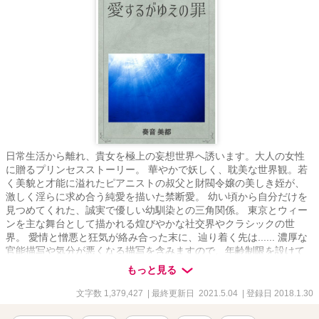
日常生活から離れ、貴女を極上の妄想世界へ誘います。大人の女性
に贈るプリンセスストーリー。 華やかで妖しく、耽美な世界観。若
く美貌と才能に溢れたピアニストの叔父と財閥令嬢の美しき姪が、
激しく淫らに求め合う純愛を描いた禁断愛。 幼い頃から自分だけを
見つめてくれた、誠実で優しい幼馴染との三角関係。 東京とウィー
ンを主な舞台として描かれる煌びやかな社交界やクラシックの世
界。 愛情と憎悪と狂気が絡み合った末に、辿り着く先は...... 濃厚な
官能描写や気分が悪くなる描写を含みますので、年齢制限を設けて
いますが、それ以外にも不快に思う方は読まないで下さい。 殆どの
もっと見る
メインキャラが美男美女という、現実には有り得ない世界観で描い
ておりますので、それを受け入れられない方にはお勧めいたしませ
文字数 1,379,427
| 最終更新日 2021.5.04
| 登録日 2018.1.30
ん。 ※この物語はフィクションです。実在の人物、団体、事件など
には一切関係ありません。 また、法律・法令に反する行為を容