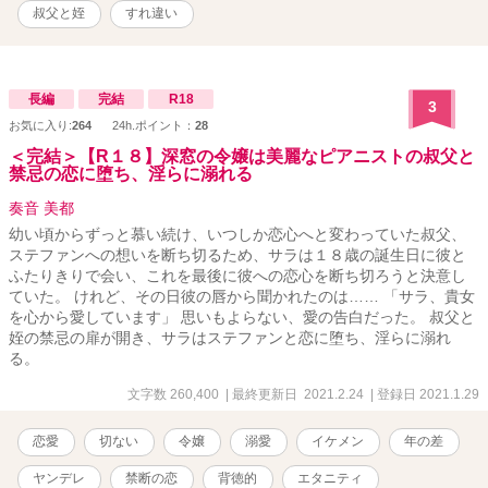
叔父と姪
すれ違い
長編
完結
R18
3
お気に入り:
264
24h.ポイント：
28
＜完結＞【R１８】深窓の令嬢は美麗なピアニストの叔父と
禁忌の恋に堕ち、淫らに溺れる
奏音 美都
幼い頃からずっと慕い続け、いつしか恋心へと変わっていた叔父、
ステファンへの想いを断ち切るため、サラは１８歳の誕生日に彼と
ふたりきりで会い、これを最後に彼への恋心を断ち切ろうと決意し
ていた。 けれど、その日彼の唇から聞かれたのは…… 「サラ、貴女
を心から愛しています」 思いもよらない、愛の告白だった。 叔父と
姪の禁忌の扉が開き、サラはステファンと恋に堕ち、淫らに溺れ
る。
文字数 260,400
| 最終更新日 2021.2.24
| 登録日 2021.1.29
恋愛
切ない
令嬢
溺愛
イケメン
年の差
ヤンデレ
禁断の恋
背徳的
エタニティ