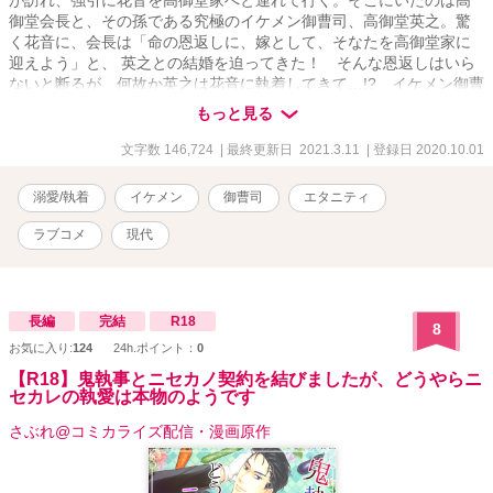
が訪れ、強引に花音を高御堂家へと連れて行く。そこにいたのは高
御堂会長と、その孫である究極のイケメン御曹司、高御堂英之。驚
く花音に、会長は「命の恩返しに、嫁として、そなたを高御堂家に
迎えよう」と、 英之との結婚を迫ってきた！ そんな恩返しはいら
ないと断るが、何故か英之は花音に執着してきて…!? イケメン御曹
司に溺愛執着される、めくるめくラブデイズ！
もっと見る
文字数 146,724
| 最終更新日 2021.3.11
| 登録日 2020.10.01
溺愛/執着
イケメン
御曹司
エタニティ
ラブコメ
現代
長編
完結
R18
8
お気に入り:
124
24h.ポイント：
0
【R18】鬼執事とニセカノ契約を結びましたが、どうやらニ
セカレの執愛は本物のようです
さぶれ@コミカライズ配信・漫画原作