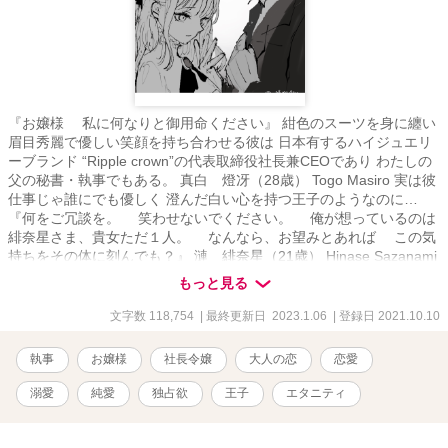
『お嬢様 私に何なりと御用命ください』 紺色のスーツを身に纏い
眉目秀麗で優しい笑顔を持ち合わせる彼は 日本有するハイジュエリ
ーブランド “Ripple crown”の代表取締役社長兼CEOであり わたしの
父の秘書・執事でもある。 真白 燈冴（28歳） Togo Masiro 実は彼
仕事じゃ誰にでも優しく 澄んだ白い心を持つ王子のようなのに…
『何をご冗談を。 笑わせないでください。 俺が想っているのは
緋奈星さま、貴女ただ１人。 なんなら、お望みとあれば この気
持ちをその体に刻んでも？』 漣 緋奈星（21歳） Hinase Sazanami
わたしに向ける黒い笑顔は なぜか“男”だ。
もっと見る
文字数 118,754
| 最終更新日 2023.1.06
| 登録日 2021.10.10
執事
お嬢様
社長令嬢
大人の恋
恋愛
溺愛
純愛
独占欲
王子
エタニティ