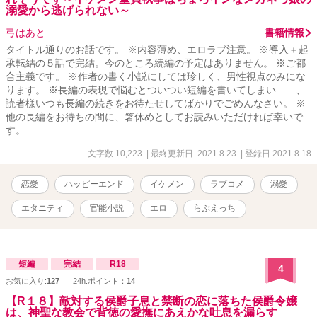
溺愛から逃げられない～
弓はあと
書籍情報
タイトル通りのお話です。 ※内容薄め、エロラブ注意。 ※導入＋起
承転結の５話で完結。今のところ続編の予定はありません。 ※ご都
合主義です。 ※作者の書く小説にしては珍しく、男性視点のみにな
ります。 ※長編の表現で悩むとついつい短編を書いてしまい……、
読者様いつも長編の続きをお待たせしてばかりでごめんなさい。 ※
他の長編をお待ちの間に、箸休めとしてお読みいただければ幸いで
す。
文字数 10,223
| 最終更新日 2021.8.23
| 登録日 2021.8.18
恋愛
ハッピーエンド
イケメン
ラブコメ
溺愛
エタニティ
官能小説
エロ
らぶえっち
短編
完結
R18
4
お気に入り:
127
24h.ポイント：
14
【R１８】敵対する侯爵子息と禁断の恋に落ちた侯爵令嬢
は、神聖な教会で背徳の愛撫にあえかな吐息を漏らす