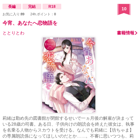
長編
完結
R18
10
お気に入り:
89
24h.ポイント：
0
今宵、あなたへ恋物語を
ととりとわ
書籍情報
莉緒は勤め先の図書館が閉館するせいで一ヵ月後の解雇が決まって
いる28歳の司書。ある日、子供向けの朗読会を終えた彼女は、執事
を名乗る人物からスカウトを受ける。なんでも莉緒に【坊ちゃま】
の専属朗読係になってほしいのだとか……。不審に思いつつも、莉