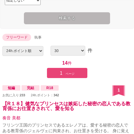
フリーワード
執事
件
14
件
1
ページ
短編
完結
R18
1
お気に入り:
233
24h.ポイント：
342
【R１８】健気なプリンセスは嫉妬した秘密の恋人である教
育係にお仕置きされて、愛を知る
奏音 美都
フリンツ王国のプリンセスであるエレノアは、愛する秘密の恋人で
ある教育係のジェルヴェに拘束され、お仕置きを受ける。 身に覚え