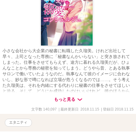
小さな会社から大企業の秘書に転職した久瑠美。けれど出社して
早々、上司となった専務に「秘書なんかいらない」と突き放されて
しまった。仕事をさせてもらえず、途方に暮れる久瑠美だが、ひょ
んなことから専務の秘密を知ってしまう。どうやら昔、とある執事
サロンで働いていたようなのだ。執事なんて彼のイメージに合わな
いし、妙な形で噂になれば立場が危うくなるのでは……。そう考え
た久瑠美は、それを内緒にする代わりに秘書の仕事をさせてほしい
と迫る。そして、どうにか成功したのはいいけれど、彼のほうから
も思わぬ交換条件を出されてしまい――!?
もっと見る
文字数 140,097
| 最終更新日 2018.11.15
| 登録日 2018.11.15
エタニティ