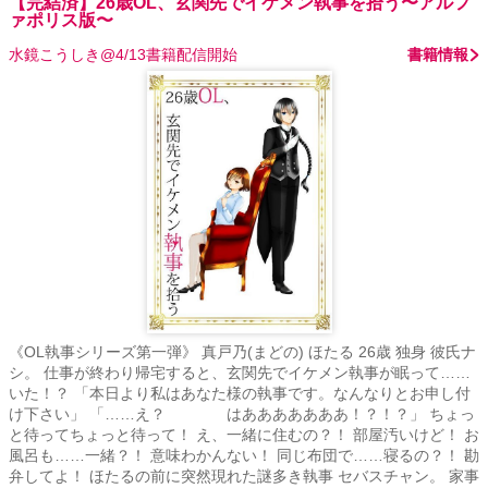
【完結済】26歳OL、玄関先でイケメン執事を拾う〜アルフ
ァポリス版〜
水鏡こうしき@4/13書籍配信開始
書籍情報
《OL執事シリーズ第一弾》 真戸乃(まどの) ほたる 26歳 独身 彼氏ナ
シ。 仕事が終わり帰宅すると、玄関先でイケメン執事が眠って……
いた！？ 「本日より私はあなた様の執事です。なんなりとお申し付
け下さい」 「……え？ はあああああああ！？！？」 ちょっ
と待ってちょっと待って！ え、一緒に住むの？！ 部屋汚いけど！ お
風呂も……一緒？！ 意味わかんない！ 同じ布団で……寝るの？！ 勘
弁してよ！ ほたるの前に突然現れた謎多き執事 セバスチャン。 家事