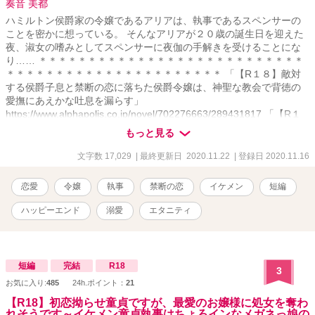
奏音 美都
ハミルトン侯爵家の令嬢であるアリアは、執事であるスペンサーの
ことを密かに想っている。 そんなアリアが２０歳の誕生日を迎えた
夜、淑女の嗜みとしてスペンサーに夜伽の手解きを受けることにな
り…… ＊＊＊＊＊＊＊＊＊＊＊＊＊＊＊＊＊＊＊＊＊＊＊＊＊＊＊
＊＊＊＊＊＊＊＊＊＊＊＊＊＊＊＊＊＊＊＊＊＊ 「【R１８】敵対
する侯爵子息と禁断の恋に落ちた侯爵令嬢は、神聖な教会で背徳の
愛撫にあえかな吐息を漏らす」
https://www.alphapolis.co.jp/novel/702276663/289431817 「【R１
８】健気なプリンセスは嫉妬した秘密の恋人である教育係にお仕置
もっと見る
きされて、愛を知る」
https://www.alphapolis.co.jp/novel/702276663/557431007 「【R１
文字数 17,029
| 最終更新日 2020.11.22
| 登録日 2020.11.16
８】英国公爵の妹を演じる令嬢は、偽りの兄である恋人に甘やかさ
れ、溺愛される」
恋愛
令嬢
執事
禁断の恋
イケメン
短編
https://www.alphapolis.co.jp/novel/702276663/373432460
ハッピーエンド
溺愛
エタニティ
短編
完結
R18
3
お気に入り:
485
24h.ポイント：
21
【R18】初恋拗らせ童貞ですが、最愛のお嬢様に処女を奪わ
れそうです～イケメン童貞執事はちょろインなメガネっ娘の