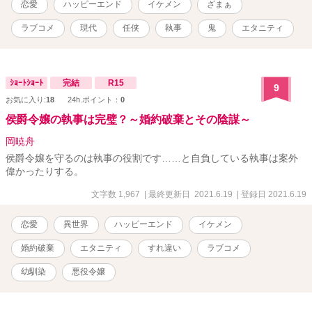
恋愛
ハッピーエンド
イケメン
ざまぁ
像以上に鬼ぶりを発揮し････ ひょんな事から、中松執事のニセカノ
始めちゃいました！ しかしどうやら執愛ではなく、地獄が待ってい
ラブコメ
現代
任侠
執事
鬼
エタニティ
るようで････？ どうする美緒!? 大人気のアイツ等が帰って来た！ ス
ーパー完璧・冷酷・鬼執事の中松×任侠映画好きのためか、ちょっぴ
りワイルド女子の美緒が織りなす、ハチャメチャ・ラブコメディ！
「言っとくけど、俺は容赦しないからな」 ふおおっ。 「俺を堕とせ
ｼｮｰﾄｼｮｰﾄ
完結
R15
9
るもんなら、堕としてみろ。お前の攻撃、楽しみにしていてやるか
お気に入り:
18
24h.ポイント：
0
ら」 鬼松キター！(/ω＼) ニセ嫁シリーズ第二弾。 （※第一弾を読ま
なくても楽しめるようにしておりますので、このまま読んでも大丈
侯爵令嬢の執事は完璧？～婚約破棄とその陰謀～
夫です） ちなみに第一弾、姉の伊織と一矢の物語はコチラ ↓『幼馴
岡暁舟
染の専業ニセ嫁始めましたが、どうやらニセ夫の溺愛は本物のよう
です』 https://www.alphapolis.co.jp/novel/465565553/133399209 中
侯爵令嬢を守るのは執事の役割です……と自負している執事は案外
松・美緒編の更新を待つ間に、おさらい・復習するのもアリです◎
偉かったりする。
メイン登場人物 ヒロイン 緑竹 美緒（みどりたけ みお） 職
文字数 1,967
| 最終更新日 2021.6.19
| 登録日 2021.6.19
業・学生 二十一歳 ヒーロー 中松 道弘（なかまつ みちひ
ろ） 職業・鬼執事 三十二歳 表紙・紗蔵蒼様
恋愛
異世界
ハッピーエンド
イケメン
婚約破棄
エタニティ
すれ違い
ラブコメ
幼馴染
悪役令嬢