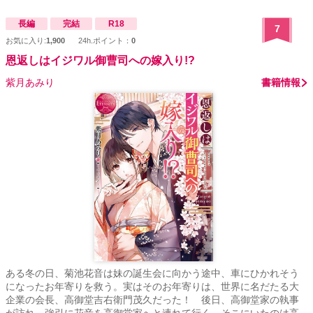
長編
完結
R18
7
お気に入り:
1,900
24h.ポイント：
0
恩返しはイジワル御曹司への嫁入り!?
紫月あみり
書籍情報
ある冬の日、菊池花音は妹の誕生会に向かう途中、車にひかれそう
になったお年寄りを救う。実はそのお年寄りは、世界に名だたる大
企業の会長、高御堂吉右衛門茂久だった！ 後日、高御堂家の執事