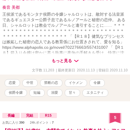
奏音 美都
王侯派であるモンタナ侯爵の令嬢シャルロットは、敵対する法皇派
であるギュエスター公爵子息であるルノアールと秘密の恋仲。 ある
日、シャルロットは教会でルノアールと逢引することに…… ＊＊＊
＊＊＊＊＊＊＊＊＊＊＊＊＊＊＊＊＊＊＊＊＊＊＊＊＊＊＊＊＊＊
＊＊＊＊＊＊＊＊＊＊＊＊＊＊＊＊ 「【R１８】健気なプリンセス
は嫉妬した秘密の恋人である教育係にお仕置きされて、愛を知る」
https://www.alphapolis.co.jp/novel/702276663/557431007 「【R１
８】箱入り令嬢は密かに慕う執事に夜伽の手解きを受け、快楽に沈
む」 https://www.alphapolis.co.jp/novel/702276663/524431855
もっと見る
「【R１８】英国公爵の妹を演じる令嬢は、偽りの兄である恋人に甘
やかされ、溺愛される」
文字数 11,203
| 最終更新日 2020.11.13
| 登録日 2020.11.10
https://www.alphapolis.co.jp/novel/702276663/373432460
恋愛
中世
禁断の恋
イケメン
令嬢
侯爵令嬢
短編
溺愛
甘々
エタニティ
長編
完結
R15
5
お気に入り:
390
24h.ポイント：
7