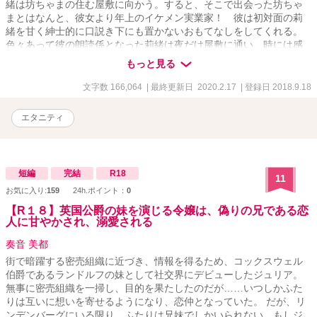
緒は坊ちゃまの住む屋敷に向かう。すると、そこで出会った坊ちゃ
まとはなんと、彼女より年上のイケメン実業家！ 彼は初対面の莉
緒を甘く紳士的に口説き下にも置かないおもてなしをしてくれる。
色々あって彼の朗読係となった莉緒は夜だけ屋敷に通い、時には感
動的なファンタジー小説や絵本、また時には甘く淫らな物語を読み
もっと見る
聞かせることに――!?
文字数 166,064
| 最終更新日 2020.2.17
| 登録日 2018.9.18
エタニティ
短編
完結
R18
11
お気に入り:
159
24h.ポイント：
0
【R１８】英国公爵の妹を演じる令嬢は、偽りの兄である恋
人に甘やかされ、溺愛される
奏音 美都
街で暗躍する密売組織に近づき、情報を得るため、コックスウェル
伯爵であるランドルフの妹として社交界にデビューしたジュリア。
無事に密売組織を一掃し、目的を果たしたのだが……いつしかふた
りは互いに想いを寄せるようになり、恋仲となっていた。 だが、リ
ンデンバーグにいる限り、ふたりは兄妹でしかいられない。もしジ