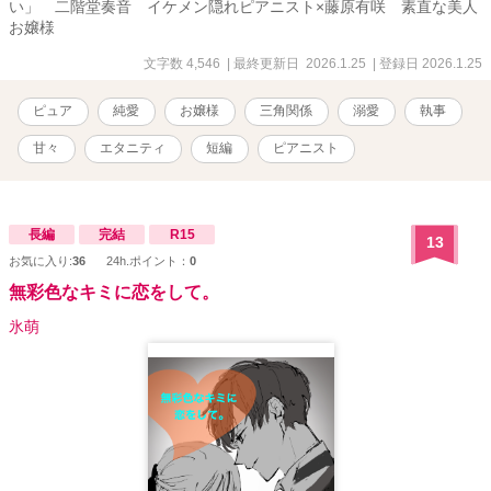
い」 二階堂奏音 イケメン隠れピアニスト×藤原有咲 素直な美人
お嬢様
文字数 4,546
| 最終更新日 2026.1.25
| 登録日 2026.1.25
ピュア
純愛
お嬢様
三角関係
溺愛
執事
甘々
エタニティ
短編
ピアニスト
長編
完結
R15
13
お気に入り:
36
24h.ポイント：
0
無彩色なキミに恋をして。
氷萌