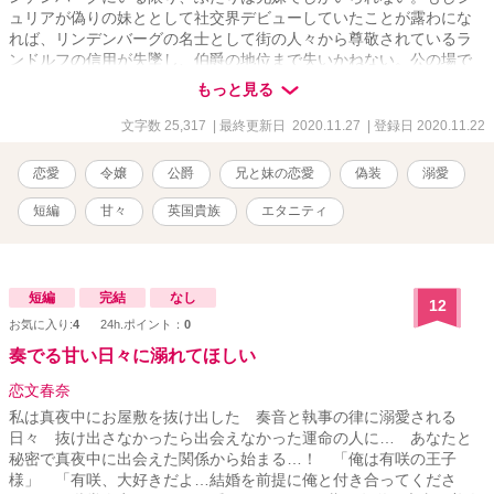
ュリアが偽りの妹ととして社交界デビューしていたことが露わにな
れば、リンデンバーグの名士として街の人々から尊敬されているラ
ンドルフの信用が失墜し、伯爵の地位まで失いかねない。公の場で
は、ふたりは兄妹として振舞う生活を余儀なくされていた。 そんな
もっと見る
ある日、ジュリアはランドルフから旅行へと誘われる。 ＊＊＊＊＊
＊＊＊＊＊＊＊＊＊＊＊＊＊＊＊＊＊＊＊＊＊＊＊＊＊＊＊＊＊＊
文字数 25,317
| 最終更新日 2020.11.27
| 登録日 2020.11.22
＊＊＊＊＊＊＊＊＊＊＊＊＊＊ 「【R１８】敵対する侯爵子息と禁
断の恋に落ちた侯爵令嬢は、神聖な教会で背徳の愛撫にあえかな吐
恋愛
令嬢
公爵
兄と妹の恋愛
偽装
溺愛
息を漏らす」
https://www.alphapolis.co.jp/novel/702276663/289431817 「【R１
短編
甘々
英国貴族
エタニティ
８】健気なプリンセスは嫉妬した秘密の恋人である教育係にお仕置
きされて、愛を知る」
https://www.alphapolis.co.jp/novel/702276663/557431007 「【R１
８】箱入り令嬢は密かに慕う執事に夜伽の手解きを受け、快楽に沈
短編
完結
なし
12
む」 https://www.alphapolis.co.jp/novel/702276663/524431855
お気に入り:
4
24h.ポイント：
0
奏でる甘い日々に溺れてほしい
恋文春奈
私は真夜中にお屋敷を抜け出した 奏音と執事の律に溺愛される
日々 抜け出さなかったら出会えなかった運命の人に… あなたと
秘密で真夜中に出会えた関係から始まる…！ 「俺は有咲の王子
様」 「有咲、大好きだよ…結婚を前提に俺と付き合ってくださ