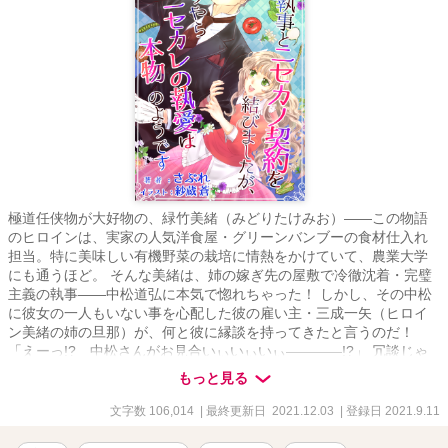
極道任侠物が大好物の、緑竹美緒（みどりたけみお）――この物語
のヒロインは、実家の人気洋食屋・グリーンバンブーの食材仕入れ
担当。特に美味しい有機野菜の栽培に情熱をかけていて、農業大学
にも通うほど。 そんな美緒は、姉の嫁ぎ先の屋敷で冷徹沈着・完璧
主義の執事――中松道弘に本気で惚れちゃった！ しかし、その中松
に彼女の一人もいない事を心配した彼の雇い主・三成一矢（ヒロイ
ン美緒の姉の旦那）が、何と彼に縁談を持ってきたと言うのだ！
「えーっ!? 中松さんがお見合いぃいぃいぃ――――!?」 冗談じゃ
ないっ!! 中松さんと恋に落ちるのは、この私!! お見合い話を迷惑そう
もっと見る
にしている中松に、美緒が提案。 ――ニセカノ、やりますよ、と。
困った中松執事も、美緒の申し出に賛成せざるを得ず。 「これっ
文字数 106,014
| 最終更新日 2021.12.03
| 登録日 2021.9.11
て、どこまで契約に含まれてんの？」 ナヌ!? 何時も丁寧な執事口調
はどこへやら!? 羊の皮を剥いで豹変した中松執事。 しかも中松は想