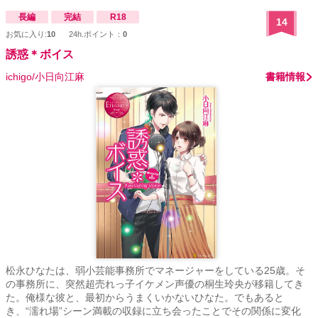
長編
完結
R18
14
お気に入り:
10
24h.ポイント：
0
誘惑＊ボイス
ichigo/小日向江麻
書籍情報
松永ひなたは、弱小芸能事務所でマネージャーをしている25歳。そ
の事務所に、突然超売れっ子イケメン声優の桐生玲央が移籍してき
た。俺様な彼と、最初からうまくいかないひなた。でもあると
き、“濡れ場”シーン満載の収録に立ち会ったことでその関係に変化