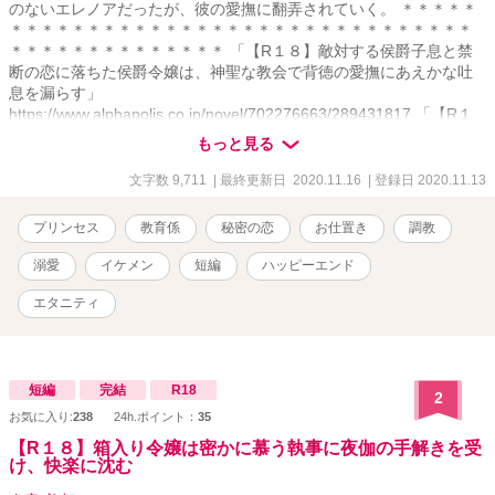
のないエレノアだったが、彼の愛撫に翻弄されていく。 ＊＊＊＊＊
＊＊＊＊＊＊＊＊＊＊＊＊＊＊＊＊＊＊＊＊＊＊＊＊＊＊＊＊＊＊
＊＊＊＊＊＊＊＊＊＊＊＊＊＊ 「【R１８】敵対する侯爵子息と禁
断の恋に落ちた侯爵令嬢は、神聖な教会で背徳の愛撫にあえかな吐
息を漏らす」
https://www.alphapolis.co.jp/novel/702276663/289431817 「【R１
８】箱入り令嬢は密かに慕う執事に夜伽の手解きを受け、快楽に沈
もっと見る
む」 https://www.alphapolis.co.jp/novel/702276663/524431855
「【R１８】英国公爵の妹を演じる令嬢は、偽りの兄である恋人に甘
文字数 9,711
| 最終更新日 2020.11.16
| 登録日 2020.11.13
やかされ、溺愛される」
https://www.alphapolis.co.jp/novel/702276663/373432460
プリンセス
教育係
秘密の恋
お仕置き
調教
溺愛
イケメン
短編
ハッピーエンド
エタニティ
短編
完結
R18
2
お気に入り:
238
24h.ポイント：
35
【R１８】箱入り令嬢は密かに慕う執事に夜伽の手解きを受
け、快楽に沈む