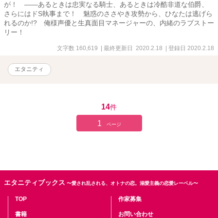
が！ ――あるときは忠実なる騎士、あるときは冷酷非道な伯爵、
さらにはドS執事まで！ 魅惑のささやき攻勢から、ひなたは逃げら
れるのか!? 俺様声優と生真面目マネージャーの、内緒のラブストー
リー！
文字数 160,619
| 最終更新日 2020.2.18
| 登録日 2020.2.18
エタニティ
14
件
1
ページ
エタニティブックス
〜愛され乱される、オトナの恋。溺愛主義の恋愛レーベル〜
TOP
作家募集
書籍
お問い合わせ