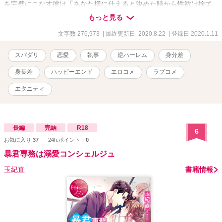
を完璧にこなす彼は「あなた様に仕えると決めた時から性欲は捨て
置いた」とほたるに告げる。 そうは言いながらもハプニングが起き
もっと見る
る度に垣間見える彼の素顔に戸惑うほたる。 自称執事セバスチャン
がほたるの前に現れた本当の目的とは一体──？ ドタバタ系のラブコ
文字数 276,973
| 最終更新日 2020.8.22
| 登録日 2020.1.11
メです。 一話あたり2000文字から3000文字のライトな文章ですの
で、サクッと読めます。 ※この作品は小説家になろう・カクヨムに
スパダリ
恋愛
執事
逆ハーレム
身分差
も同時連載しておりますが、こちらはアルファポリス版として一部
改稿しております。
身長差
ハッピーエンド
エロコメ
ラブコメ
エタニティ
長編
完結
R18
6
お気に入り:
37
24h.ポイント：
0
暴君専務は溺愛コンシェルジュ
玉紀直
書籍情報