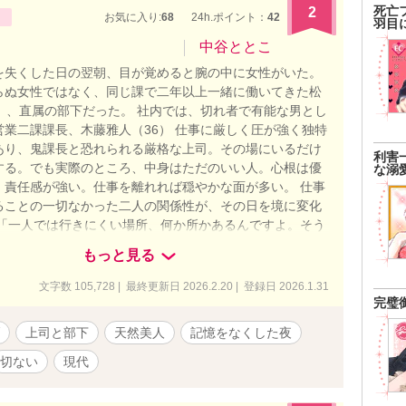
らな執愛』(24/2/22タテスクコミック化のため非公開中)
死亡
2
お気に入り:
68
24h.ポイント：
42
羽目
愛娘がヒロインです。 ※他視点あり ※他サイトでも公開中
にＲ描写をこちらとムーンライトノベルズさん用に改稿し
中谷ととこ
です。設定上強引な展開もあるので閲覧にはご注意くださ
を失くした日の翌朝、目が覚めると腕の中に女性がいた。
療機関の設定や登場する人物、団体、グループの名称等全て
らぬ女性ではなく、同じ課で二年以上一緒に働いてきた松
ンです。 ※随時概要含め本文の改稿や修正等をしていま
0）、直属の部下だった。 社内では、切れ者で有能な男とし
oduction is prohibited.(転載禁止)」 ✧21.11.15 完結✧
営業二課課長、木藤雅人（36） 仕事に厳しく圧が強く独特
0 公開✧
あり、鬼課長と恐れられる厳格な上司。その場にいるだけ
利害
する。でも実際のところ、中身はただのいい人。心根は優
な溺
、責任感が強い。仕事を離れれば穏やかな面が多い。 仕事
ることの一切なかった二人の関係性が、その日を境に変化
 「一人では行きにくい場所、何か所かあるんですよ。そう
つき合っていただく、とかどうでしょう？」 「それは、全
もっと見る
けど」 「いいんですか！？ 本当に？ 休日とかにです
……一体何をさせるつもりなんだ」 罪悪感から、松島からの
文字数 105,728 | 最終更新日 2026.2.20 | 登録日 2026.1.31
、自分の我儘につき合って欲しい」という提案を、思わず
完璧
人。素知らぬ顔をして複雑な思いを抱えている松島。どう
上司と部下
天然美人
記憶をなくした夜
うこの二人────というお話。 表紙画像は リタ様
ww.pixiv.net/users/20868979 よりお借りしています。
切ない
現代