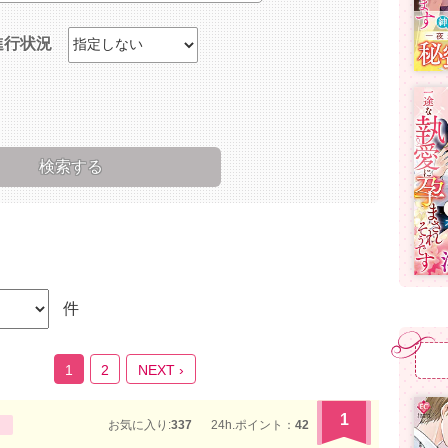
進行状況
件
1
2
NEXT ›
1
お気に入り:
337
24h.ポイント：
42