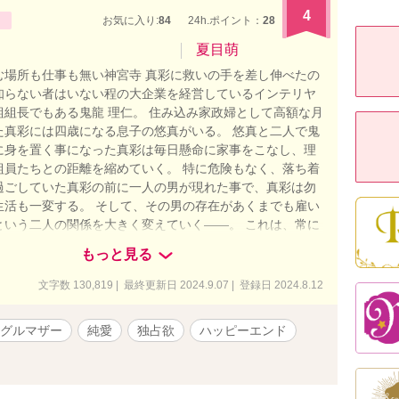
4
お気に入り:
84
24h.ポイント：
28
夏目萌
む場所も仕事も無い神宮寺 真彩に救いの手を差し伸べたの
知らない者はいない程の大企業を経営しているインテリヤ
組組長でもある鬼龍 理仁。 住み込み家政婦として高額な月
た真彩には四歳になる息子の悠真がいる。 悠真と二人で鬼
に身を置く事になった真彩は毎日懸命に家事をこなし、理
組員たちとの距離を縮めていく。 特に危険もなく、落ち着
過ごしていた真彩の前に一人の男が現れた事で、真彩は勿
生活も一変する。 そして、その男の存在があくまでも雇い
という二人の関係を大きく変えていく――。 これは、常に
合わせで悲しませる相手を作りたくないと人を愛する事を
もっと見る
男と、大切なモノを守る為に自らの幸せを後回しにしてき
涯を共にしたい』と思える相手に出逢い、恋に落ちる物
文字数 130,819 | 最終更新日 2024.9.07 | 登録日 2024.8.12
あくまでもフィクションですので、その事を踏まえてお読みい
と思います。設定等合わない場合はごめんなさい。また、
グルマザー
純愛
独占欲
ハッピーエンド
・団体等とは一切関係ありません。