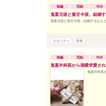
短編
完結
R18
鬼畜元彼と激甘今彼、結婚す
鬼畜元彼と激甘今彼、結婚するなら
エタニティ
医者
短編
完結
R18
鬼畜外科医から溺愛求愛され
鬼畜外科医