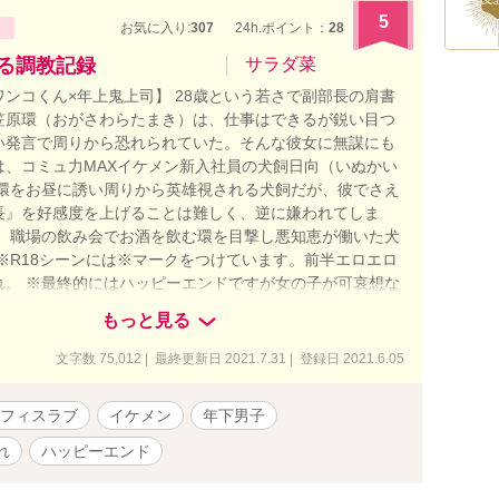
5
お気に入り:
307
24h.ポイント：
28
よる調教記録
サラダ菜
ンコくん×年上鬼上司】 28歳という若さで副部長の肩書
笠原環（おがさわらたまき）は、仕事はできるが鋭い目つ
い発言で周りから恐れられていた。そんな彼女に無謀にも
は、コミュ力MAXイケメン新入社員の犬飼日向（いぬかい
 環をお昼に誘い周りから英雄視される犬飼だが、彼でさえ
長』を好感度を上げることは難しく、逆に嫌われてしま
日、職場の飲み会でお酒を飲む環を目撃し悪知恵が働いた犬
 ※R18シーンには※マークをつけています。前半エロエロ
れ。 ※最終的にはハッピーエンドですが女の子が可哀想な
あるため、なんでもOKの方のみご覧ください。 ※表紙は
もっと見る
思議様に描いていただきました。
文字数 75,012 | 最終更新日 2021.7.31 | 登録日 2021.6.05
フィスラブ
イケメン
年下男子
れ
ハッピーエンド