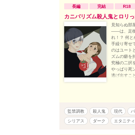
長編
完結
R18
カニバリズム殺人鬼とロリっ
見知らぬ部屋
――は、足
れ！？ 何
手繰り寄せ
のはユート
ズムの癖を
究極の二択
やっぱり死
逃げ出すこ
ートの印象
のへと変化
せられて…
ユートに好
し、生還す
監禁調教
殺人鬼
現代
バ
ルム症候群
シーンはなし
シリアス
ダーク
エタニティ
お読みいただ
1時間ごと