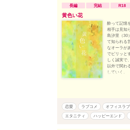
曹司の甘く淫
長編
完結
R18
のふたりの
ですが、主
黄色い花
たTL小説
酔って記憶
い。 ※医
相手は見知
フィクショ
島汐里（3
す。 ⚠「Repr
て知られる
✧21.10.1
なオーラが
でピリッと
しく誠実で
以外で関わ
していく。
いう場所に
然構わない
よ？」 「
「十回だけ
承諾する雅
恋愛
ラブコメ
オフィスラブ
なるんでしょ
https://w
エタニティ
ハッピーエンド