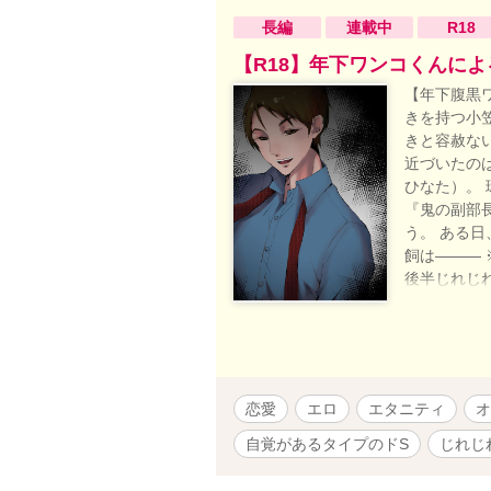
長編
連載中
R18
【R18】年下ワンコくんに
【年下腹黒ワ
きを持つ小
きと容赦な
近づいたの
ひなた）。
『鬼の副部
う。 ある
飼は―――
後半じれじ
場面も多々
那由多ふ可
恋愛
エロ
エタニティ
オ
自覚があるタイプのドS
じれじ