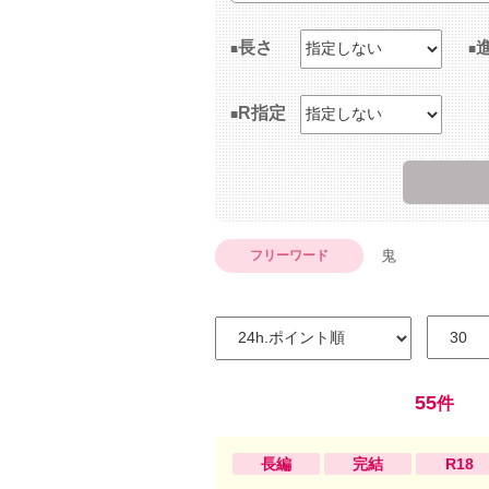
長さ
R指定
鬼
フリーワード
55
件
長編
完結
R18