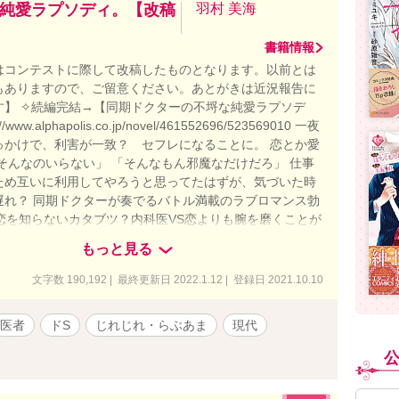
純愛ラプソディ。【改稿
羽村 美海
書籍情報
はコンテストに際して改稿したものとなります。以前とは
もありますので、ご留意ください。あとがきは近況報告に
す】 ✧続編完結→【同期ドクターの不埒な純愛ラプソデ
/www.alphapolis.co.jp/novel/461552696/523569010 一夜
っかけで、利害が一致？ セフレになることに。 恋とか愛
そんなのいらない」 「そんなもん邪魔なだけだろ」 仕事
ため互いに利用してやろうと思ってたはずが、気づいた時
遅れ？ 同期ドクターが奏でるバトル満載のラブロマンス勃
の恋を知らないカタブツ？内科医VS恋よりも腕を磨くことが
？な天才外科医の不埒な純愛ラプソディ。 嘘つきなふたり
もっと見る
行方は……？ .｡.:*･ﾟ＋.｡.:*･ﾟ＋.｡.:*･ﾟ＋.｡.:*･ﾟ ✱高
ｼ ﾘﾝ》27歳 初期研修を終えて一人前の医者になったばかり
文字数 190,192 | 最終更新日 2022.1.12 | 登録日 2021.10.10
 ある事情で外科医になるのを諦めたことから外科医を敵視
 華やかで美麗な容姿のせいで陰ではビッチと呼ばれている
医者
ドS
じれじれ・らぶあま
現代
に一途なカタブツ女？ ✱窪塚圭《ｸﾎﾞﾂﾞｶ ｹｲ》27歳 将来
となるだろうと一目置かれているエリート外科医。 病院イ
でイケメンなため、少々チャラく見られがちだが、実はオ
一杯？ .｡.:*･ﾟ＋.｡.:*･ﾟ＋.｡.:*･ﾟ＋.｡.:*･ﾟ ✱『鬼畜御