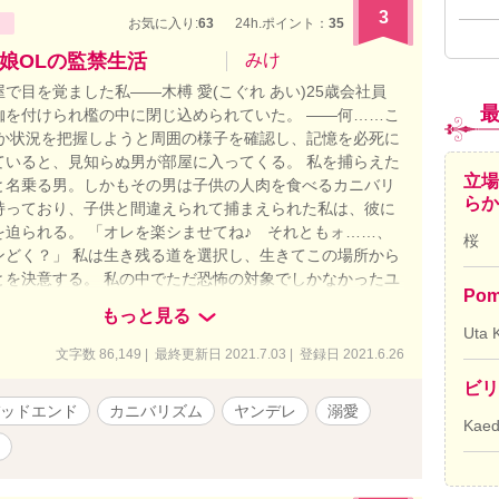
3
お気に入り:
63
24h.ポイント：
35
娘OLの監禁生活
みけ
で目を覚ました私――木榑 愛(こぐれ あい)25歳会社員
枷を付けられ檻の中に閉じ込められていた。 ――何……こ
とか状況を把握しようと周囲の様子を確認し、記憶を必死に
ていると、見知らぬ男が部屋に入ってくる。 私を捕らえた
立場
と名乗る男。しかもその男は子供の人肉を食べるカニバリ
ら
持っており、子供と間違えられて捕まえられた私は、彼に
を迫られる。 「オレを楽シませてね♪ それともォ……、
桜
ンどく？」 私は生き残る道を選択し、生きてこの場所から
とを決意する。 私の中でただ恐怖の対象でしかなかったユ
Pom
が、暫く一緒に過ごす中で人間性を垣間見て徐々にいいも
もっと見る
していく。だけど、同時に見せる彼の異常性に私は翻弄さ
Uta 
…。 次第にユートは私に異常な執着を見せ始め、私自身も
文字数 86,149 | 最終更新日 2021.7.03 | 登録日 2021.6.26
意を持ってしまい……。 私はこの殺人鬼から本当に逃げ出
ビリ
ることが出来るのか、それとも―― ・当作品はストックホ
ッドエンド
カニバリズム
ヤンデレ
溺愛
、リマ症候群を題材にしています ・エロあり ・切断、グロ
Kae
（示唆する描写はあり) ・スカトロ表現あり ・甘々/溺愛
きありがとうございます。 16話で完結です。 8話までは
に投稿して、毎日1話投稿に切り替わります。