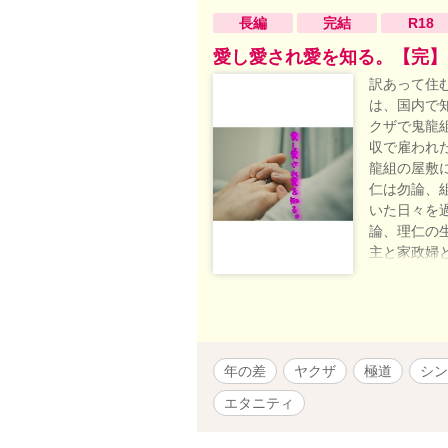
長編
完結
R18
愛し愛され愛を知る。【完】
訳あって住
は、国内で
クザで鬼龍
収で雇われ
龍組の屋敷
仁は勿論、
いた日々を
論、理仁の
主と家政婦
危険と隣り
避けてきた
た女が『生
語。 ※ 
ただければ
年の差
ヤクザ
極道
シン
実在の人物
エタニティ