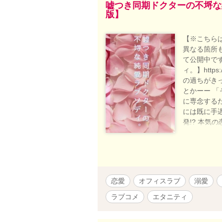
嘘つき同期ドクターの不埒な
版】
【※こちら
異なる箇所
て公開中で
ィ。】https:/
の過ちがき
とかーー 「
に専念する
には既に手
発!? 本気
何より大事
が奏でる危険な恋の
梨鈴《ﾀｶﾅ
の内科医。
している。
恋愛
オフィスラブ
溺愛
が、実は仕事
は”神の手”
ラブコメ
エタニティ
チのモテ男
ペのことだけで頭が