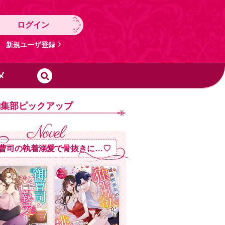
ログイン
新規ユーザ登録
メ
編集部ピックアップ
曹司の執着溺愛で骨抜きに…♡