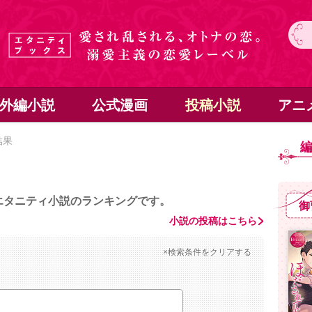
外編小説
公式漫画
投稿小説
アニ
結果
エタニティ小説のランキングです。
御
小説の投稿はこちら
×検索条件をクリアする