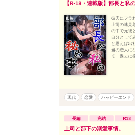
【R-18・連載版】部長と私
彼氏にフラ
上司の速見
の中で元彼
自分として
と思えば出
当の恋人に
※ 過去に
現代
恋愛
ハッピーエンド
長編
完結
R18
上司と部下の溺愛事情。