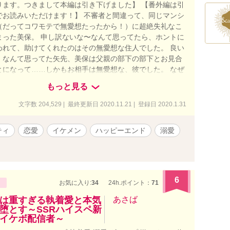
ります。つきまして本編は引き下げました】 【番外編は引
でお読みいただけます！】 不審者と間違って、同じマンシ
（だってコワモテで無愛想たったから！）に超絶失礼なこ
まった美保。 申し訳ないな〜なんて思ってたら、ホントに
われて、助けてくれたのはその無愛想な住人でした。 良い
、なんて思ってた矢先、美保は父親の部下の部下とお見合
とになって……しかもお相手は無愛想な、彼でした。 なぜ
拍子に話は進んで、気がついたら結婚してたんですが、う
もっと見る
らず無愛想だし怖いカオしてるし、なのになんだかとって
れてますし、何が何だかよくわかりません……。 出世のた
文字数 204,529 | 最終更新日 2020.11.21 | 登録日 2020.1.31
勘違いしてるヒロインと、奥さんを溺愛してる（けどうま
きてない）旦那さんのすれ違いラブコメディ（？）。 無意
ティ
恋愛
イケメン
ハッピーエンド
溺愛
イチャしたりもだもだしたり、な甘々を目指してます。 ☆
8的表現が出てきます。 ☆スピンオフ（？） 鮫川兄弟シリ
のヒーロー修平の弟たちの話です。 「もしかして、これっ
〜エリート自衛官に溺愛されてる……らしいです？」 「コ
士は、「元」センセイに恋してる」 「契約って、溺愛って
6
お気に入り:
34
24h.ポイント：
71
っけ？〜キマジメ官僚と理系女子の契約婚は、ひたすらに
うです〜」
は重すぎる執着愛と本気
あさば
堕とす～SSRハイスペ新
イケボ配信者～