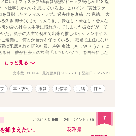
メロい/オフィスラブ/執着愛/溺愛/ギャップ/激しめR18 塩
者）×仕事しかないと思っている上司ヒロイン（実はファ
ロを目指したオフィス・ラブ。過去作を改稿して完結。 大
る久坂 凛子(くさか りんこ)は、夢なし・金なし・恋人な
往復のみの社会人生活に慣れきってしまった彼女だが、そ
がいた。凛子の人生で初めて出来た推し≪イケメンボイス
声をご褒美に、何とか自分を保っている。 職場で主任になり
署に配属された新入社員、芦谷 奏汰（あしや そうた）に
ある日、彼が社会人の常識『ホウレンソウ』を自分にしな
凛子は彼を初めて強く叱責する。凛子に『テキトーに仕事
もっと見る
た彼がオフィスを出て行ってしまったことで、物語は大き
った夜、普段の塩対応ではなく優しくあたたかな声で話す
文字数 186,004 | 最終更新日 2026.5.31 | 登録日 2026.5.21
分自身に凛子の中で育っていたある疑惑が、確信へと変わ
谷くんってもしかして」 ――芦谷くんが、KANATA……
ブ
年下攻め
溺愛
配信者
完結
甘々
 ――っていうか、何で私の隣に彼が、芦谷くんが！？ 見
、隣にいたのは部下の芦谷で――！？ 状況が飲み込みき
子じゃ、昨夜の事、何にも覚えてないっすよね？」 酒に酔
たのかと動揺する凛子に 芦谷は彼の部屋を案内し、ある
まして、あなたの推しです』って事っすね。配信、いつも
7
お気に入り:
649
24h.ポイント：
35
ん。俺、ずっと会いたかった。俺は、――凛子さんとシた
ないですか？」 これまでずっと塩対応だった部下。 彼に
を捕まえたい。
花澤凛
し、イケボ配信者で！？ 第18回らぶドロップス恋愛小説