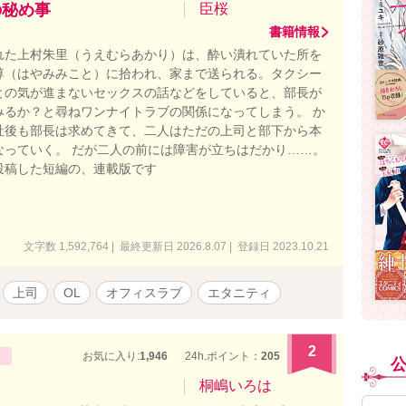
の秘め事
臣桜
書籍情報
れた上村朱里（うえむらあかり）は、酔い潰れていた所を
尊（はやみみこと）に拾われ、家まで送られる。タクシー
との気が進まないセックスの話などをしていると、部長が
みるか？と尋ねワンナイトラブの関係になってしまう。 か
社後も部長は求めてきて、二人はただの上司と部下から本
なっていく。 だが二人の前には障害が立ちはだかり……。
投稿した短編の、連載版です
文字数 1,592,764 | 最終更新日 2026.8.07 | 登録日 2023.10.21
上司
OL
オフィスラブ
エタニティ
2
お気に入り:
1,946
24h.ポイント：
205
桐嶋いろは