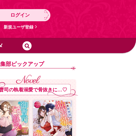
ログイン
新規ユーザ登録
メ
編集部ピックアップ
曹司の執着溺愛で骨抜きに…♡