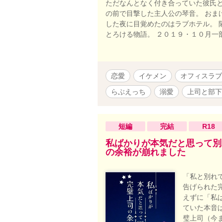
ただなんとなく付き合っていた彼氏と
の前で目撃した主人公の琴音。 おま
した夜に目覚めたのはラブホテル。 
とろける物語。 ２０１９・１０月一
恋愛
イケメン
オフィスラブ
らぶえっち
溺愛
上司と部下
短編
完結
R18
私ばかりが本気だと思って別
の余裕が崩れました
「私と別れ
告げられた
えずに「私
ていた本音
璧上司（今