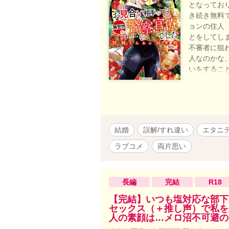
となってお
き続き無料
ョンの住人
とをしてし
不審者に狙
人なのかな
いをするこ
かトントン
ん、相変わ
も大事にさ
めの結婚と
く言葉にで
結婚
誤解/すれ違い
エタニ
識にイチャ
結婚以降R1
ラブコメ
両片思い
ーズ、本作
て恋ですか
ワモテ消防
長編
完結
R18
意味でした
平行線のよ
【完結】いつも塩対応な部下
セックス（＋推し声）で私を
人の素顔は…メロ沼不可避の