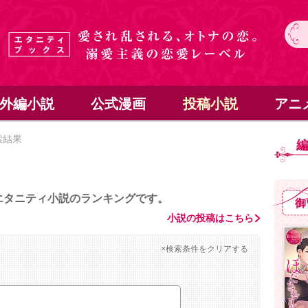
外編小説
公式漫画
投稿小説
アニ
索結果
エタニティ小説のランキングです。
御
小説の投稿はこちら
×検索条件をクリアする