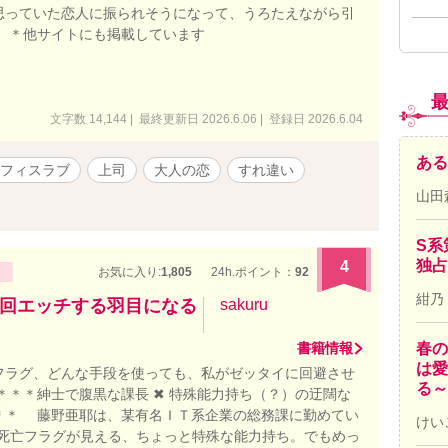
思っていた恋人に振られそうになって、うろたえながら引
。 ＊他サイトにも掲載しています
文字数 14,144 | 最終更新日 2026.6.06 | 登録日 2026.6.04
ある
フィスラブ
上司
大人の恋
すれ違い
山田
S系
独占
4
お気に入り:
1,805
24h.ポイント：
92
紺乃
回エッチする羽目になる
sakuru
書籍情報
春の
は愛
フラグ、どんな手段を使っても、私がゼッタイに回避させ
る～
＊＊＊紳士で腹黒な課長 ✖ 特殊能力持ち（？）の迂闊な
＊＊ 藤野亜耶は、某有名ＩＴ系企業の総務課に勤めてい
けい
の死亡フラグが見える、ちょっと特殊な能力持ち。でもめっ