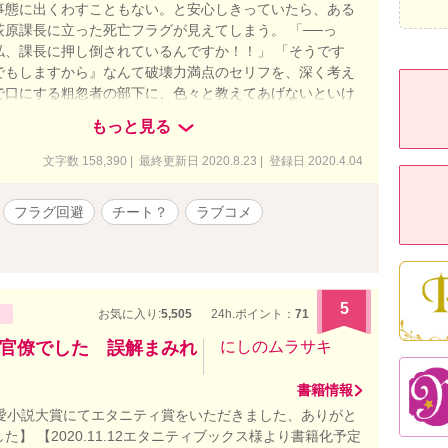
事態に出くわすこともない。と安心しきっていたら、ある
荻原課長に立った死亡フラグが見えてしまう。 「──っ
私、課長に押し倒されているんですか！！」 「そうです
でもしますから』なんて破壊力満点のセリフを、深く考え
で口にする粗忽者の部下に、色々と教えてあげないといけ
すから」 死亡フラグを回避しようとすると、何故かもれ
もっと見る
なシチュエーションに持ち込まれてしまう、迂闊なヒロイ
なイケメン課長との糖度高めのエロラブコメディ。
文字数 158,390 | 最終更新日 2020.8.23 | 登録日 2020.4.04
フラグ回避
チート？
ラブコメ
5
お気に入り:
5,505
24h.ポイント：
71
官僚でした 誤解まみれ
にしのムラサキ
書籍情報
恋愛小説大賞にてエタニティ賞をいただきました、ありがと
た】 【2020.11.12エタニティブックス様より書籍化予定