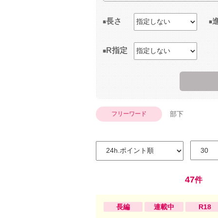
長さ
R指定
部下
フリーワード
47
件
長編
連載中
R18