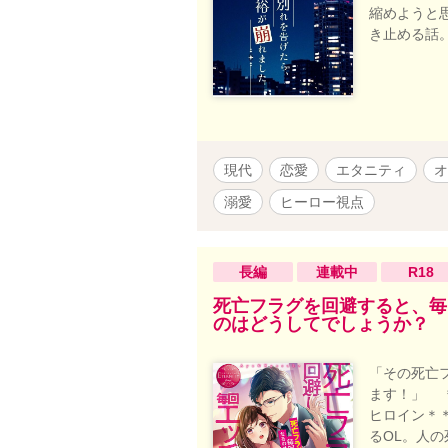
縮めようと
き止める話
現代
恋愛
エタニティ
オ
溺愛
ヒーロー視点
長編
連載中
R18
死亡フラグを回避すると、毎
のはどうしてでしょうか？
「その死亡
ます！」 
ヒロイン＊
るOL。人