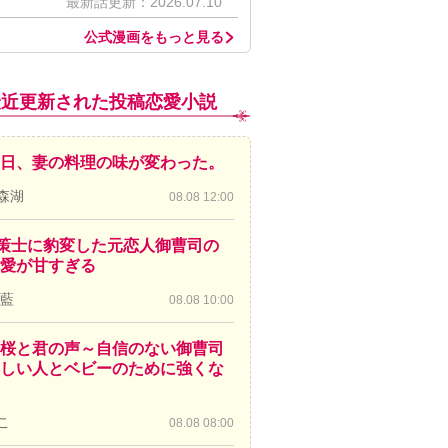
最新話更新：2026.07.10
公式漫画をもっと見る
最近更新された投稿恋愛小説
日、妻の料理の味が変わった。
森湖
08.08 12:00
策士に豹変した元恋人御曹司の
愛が甘すぎる
 藍
08.08 10:00
桜と君の声～自信のない御曹司
しい人とベビーのために強くな
こ
08.08 08:00