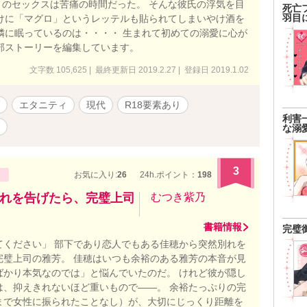
のセックスは苦痛の時間だった。 そんな彼氏の浮気を目
死亡
羽目
けに「マグロ」というレッテルも貼られてしまいやけ酒を
隣に眠っているのは・・・・ 生まれて初めての溺愛に心が
部ストーリーを編集しています。
文字数 105,625 | 最終更新日 2019.2.27 | 登録日 2019.1.02
エタニティ
現代
R18要素あり
利害
な溺
3
お気に入り:
26
24h.ポイント：
198
れを告げたら、完璧上司
むつき紫乃
書籍情報
完璧
てください」 部下であり恋人でもある佳穂から突然別れを
完璧上司の雅芳。 佳穂はいつも余裕のある雅芳の本音が見
ばかり本気なのでは」と悩んでいたのだ。 けれど彼が隠し
は、抑えきれないほど重いもので――。 余裕たっぷりの完
まで女性に振られたことなし）が、大切にじっくり距離を