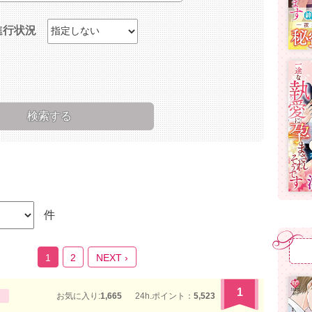
進行状況
件
1
2
NEXT ›
1
お気に入り:
1,665
24h.ポイント：
5,523