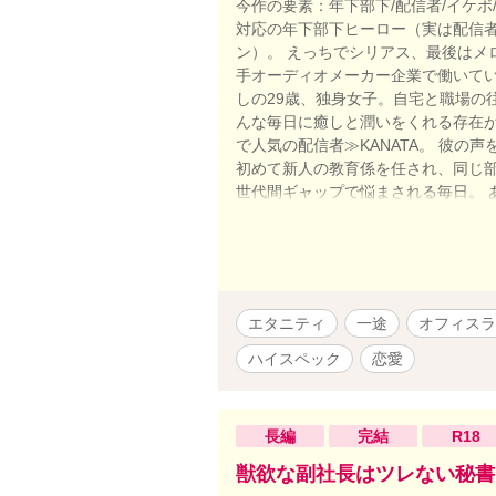
今作の要素：年下部下/配信者/イケボ/
対応の年下部下ヒーロー（実は配信
ン）。 えっちでシリアス、最後はメ
手オーディオメーカー企業で働いてい
しの29歳、独身女子。自宅と職場の
んな毎日に癒しと潤いをくれる存在
で人気の配信者≫KANATA。 彼の
初めて新人の教育係を任され、同じ部
世代間ギャップで悩まされる毎日。 
かったことで、あるミスが発覚し、
をしている』と言われ、本気で怒っ
く動き出す。 初めて二人で飲みに行
彼に、一緒にいて安心感を覚える自
っていって――？ 「……あ、あの。芦
エタニティ
一途
オフィスラ
なの？ 「え、ここ、どこ……！？」
知らぬ部屋のベッドで目を覚ました時
ハイスペック
恋愛
れない凛子に彼が言った。 「その様
ってうっかり部下の芦谷と寝てしまっ
ものを見せ――。 「つまり、『初め
長編
完結
R18
聴いてくれてありがとな――Rinさ
い。凛子さんは？ 俺に、抱かれたく
獣欲な副社長はツレない秘書
は秘密の顔があった。彼は、凛子の推