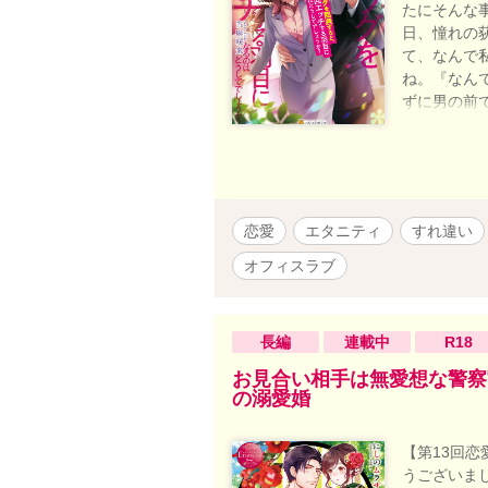
たにそんな
日、憧れの
て、なんで
ね。『なん
ずに男の前
ない立場で
なくエッチ
ンと、腹黒
恋愛
エタニティ
すれ違い
オフィスラブ
長編
連載中
R18
お見合い相手は無愛想な警察
の溺愛婚
【第13回
うございまし