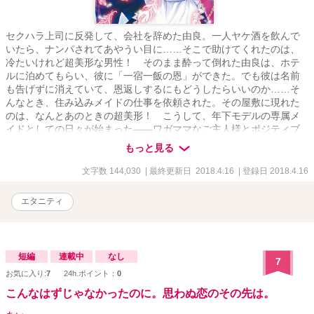
セクハラ上司に反発して、会社を辞めた由良。一人ヤケ酒を飲んで
いたら、ナンパされてあやうい目に……そこで助けてくれたのは、
冷たいけれど超美形な男性！ そのまま酔って倒れた由良は、ホテ
ルに泊めてもらい、彼に「一宿一飯の恩」ができた。でも彼は名前
も告げずに消えていて、恩返しするにもどうしたらいいのか……そ
んなとき、住み込みメイドの仕事を依頼された。その屋敷に現れた
のは、なんとあのときの超美形！ こうして、年下モデルの専属メ
イドとしての日々が始まった――ワガママなご主人様とポジティブ
な専属メイドの不器用な恋物語。
もっと見る
文字数 144,030
| 最終更新日 2018.4.16
| 登録日 2018.4.16
エタニティ
短編
連載中
なし
7
お気に入り:
7
24h.ポイント：
0
こんなはずじゃなかったのに。思わぬ恋のその先は。