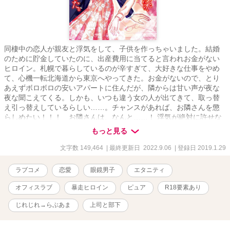
同棲中の恋人が親友と浮気をして、子供を作っちゃいました。結婚
のために貯金していたのに、出産費用に当てると言われお金がない
ヒロイン。札幌で暮らしているのが辛すぎて、大好きな仕事をやめ
て、心機一転北海道から東京へやってきた。お金がないので、とり
あえずボロボロの安いアパートに住んだが、隣からは甘い声が夜な
夜な聞こえてくる。しかも、いつも違う女の人が出てきて、取っ替
え引っ替えしているらしい……。チャンスがあれば、お隣さんを懲
らしめたい！！！ お隣さんは、なんと……！ 浮気が絶対に許せな
いちょっぴり暴走気味のヒロインと、真面目な上司の不器用な恋模
もっと見る
様をお楽しみください。 書籍化していただき、本当にありがとうご
ざいました。 応援してくださった皆様のおかげです。 この感謝の気
文字数 149,464
| 最終更新日 2022.9.06
| 登録日 2019.1.29
持ちを忘れずに、これからも精進してまいります。 2022/9/7 『室長
を懲らしめようとしたら、純愛になりました。』がタイトルも新た
ラブコメ
恋愛
眼鏡男子
エタニティ
になって、 文庫化されました。 ★御曹司を懲らしめようとしたら、
純愛になりました。 文庫には、番外編が付いているので ぜひ買って
オフィスラブ
暴走ヒロイン
ピュア
R18要素あり
読んで頂けるとすごく嬉しいです。
じれじれ→らぶあま
上司と部下