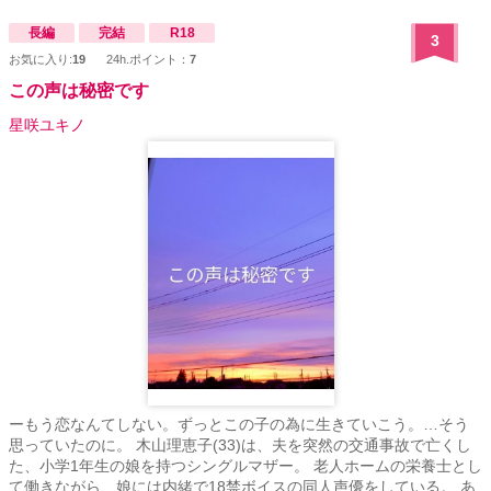
長編
完結
R18
3
お気に入り:
19
24h.ポイント：
7
この声は秘密です
星咲ユキノ
ーもう恋なんてしない。ずっとこの子の為に生きていこう。…そう
思っていたのに。 木山理恵子(33)は、夫を突然の交通事故で亡くし
た、小学1年生の娘を持つシングルマザー。 老人ホームの栄養士とし
て働きながら、娘には内緒で18禁ボイスの同人声優をしている。 あ