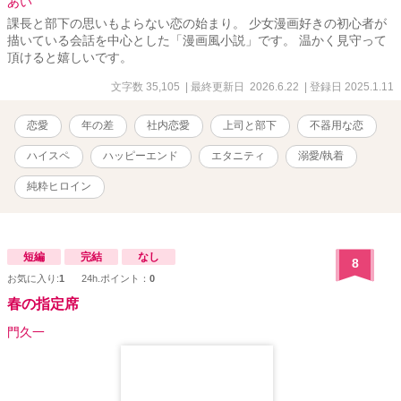
あい
課長と部下の思いもよらない恋の始まり。 少女漫画好きの初心者が
描いている会話を中心とした「漫画風小説」です。 温かく見守って
頂けると嬉しいです。
文字数 35,105
| 最終更新日 2026.6.22
| 登録日 2025.1.11
恋愛
年の差
社内恋愛
上司と部下
不器用な恋
ハイスペ
ハッピーエンド
エタニティ
溺愛/執着
純粋ヒロイン
短編
完結
なし
8
お気に入り:
1
24h.ポイント：
0
春の指定席
門久一