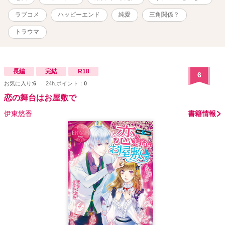
【無断転載禁止】 ♪゜・*:.。. .。.:*・♪ 社会人１年生の高岡芽依<ﾀｶｵｶ
ﾒｲ> 20歳 ツンデレ？イケメン獣医師の五十嵐海翔<ｲｶﾞﾗｼ ｶｲﾄ> 27
ラブコメ
ハッピーエンド
純愛
三角関係？
歳 ♪゜・*:.。. .。.:*・♪ こちらは、数年前にエブリスタさんで連載し
ていたものです。 ⚠「Reproduction is prohibited.(転載禁止)」 ※サ
トラウマ
イトで投稿をはじめた頃の作品です。読みにくいと思いますがご容
赦いただけると幸いです🍀
長編
完結
R18
6
お気に入り:
6
24h.ポイント：
0
恋の舞台はお屋敷で
伊東悠香
書籍情報