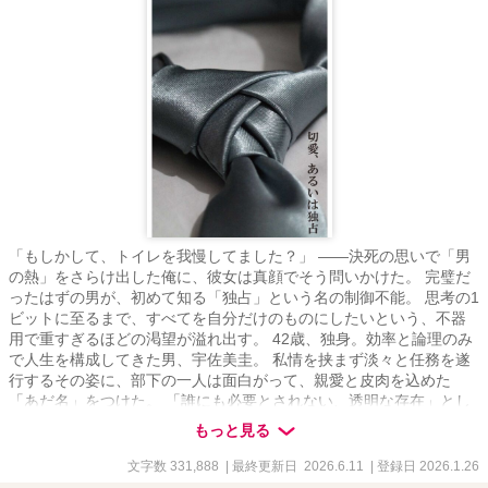
「もしかして、トイレを我慢してました？」 ——決死の思いで「男
の熱」をさらけ出した俺に、彼女は真顔でそう問いかけた。 完璧だ
ったはずの男が、初めて知る「独占」という名の制御不能。 思考の1
ビットに至るまで、すべてを自分だけのものにしたいという、不器
用で重すぎるほどの渇望が溢れ出す。 42歳、独身。効率と論理のみ
で人生を構成してきた男、宇佐美圭。 私情を挟まず淡々と任務を遂
行するその姿に、部下の一人は面白がって、親愛と皮肉を込めた
「あだ名」をつけた。 「誰にも必要とされない、透明な存在」とし
て生きてきた派遣社員、三井ゆこ。 彼女が自分を律するために綴り
もっと見る
続けた『業務記録』 その実直さを、彼だけが「正解だ」と全肯定し
たあの日から、何かが狂い始めた。 鉄壁だったはずの彼の理性は、
文字数 331,888
| 最終更新日 2026.6.11
| 登録日 2026.1.26
ゆこが放つ無邪気で残酷なまでの「天然」によって、静かに確実に