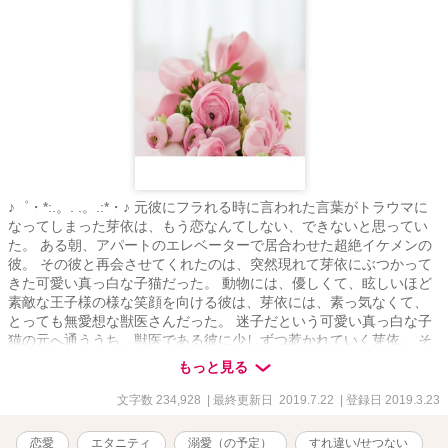
♪゜・*:.。. .。.:*・♪ 元彼にフラれる時に言われた言葉がトラウマに
なってしまった芽依は、もう恋なんてしない、できないと思ってい
た。 ある朝、アパートのエレベーターで居合わせた超絶イケメンの
彼。 その彼と再会させてくれたのは、突然現れて芽依にぶつかって
きた可愛い真っ白な子猫だった。 動物には、優しくて、眩しいほど
素敵な王子様の様な笑顔を向ける彼は、芽依には、素っ気なくて、
とっても無愛想な獣医さんだった。 迷子だという可愛い真っ白な子
猫の元へ通ううち、獣医である彼に少しずつ惹かれていく芽依。 そ
んな芽依に、思いもしなかった展開が待っているのだった。 例え、
もっと見る
身体だけの関係だったとしても… あなたの傍に居たい……。 ＊ス
レ違いから始まってしまった恋＊ ＊焦れ焦れ大人の純愛story＊ 甘く
文字数 234,928
| 最終更新日 2019.7.22
| 登録日 2019.3.23
切なくもどかしい不器用な恋を見守って頂けると幸いです♪ ※大人表
現満載になっていますので、苦手な方はくれぐれもご注意下さい。
恋愛
エタニティ
溺愛（の予定）
すれ違い/せつない