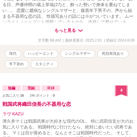
る日、声優仲間の蔵上草哉(27)と、酔った勢いで身体を重ねてしま
い…。 恋愛に臆病なシングルマザーと、腹黒年下男子の、声から始
まる不器用な恋の話。 性描写ありの話には※がついています。 ムー
ンライトノベルズにも掲載しているものを、改稿して載せていま
す。
もっと見る
文字数 88,442
| 最終更新日 2025.2.01
| 登録日 2024.8.09
現代
ハッピーエンド
シングルマザー
死別表現あり
年下攻め
エタニティ
短編
完結
R18
4
お気に入り:
16
24h.ポイント：
0
戦国武将織田信長の不器用な恋
ラヴ KAZU
津久井マミは戦国武将が大好きな現代のOL。 特に武田信玄が大のお
気に入りである。 戦国時代に行けたなら、絶対に会いたい武将であ
る。 マミは目が覚めると、なんとそこは戦国時代だった。 そして、