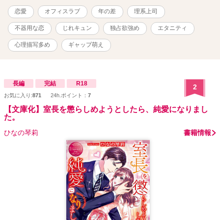
侵食されていく。 思考の1ビットに至るまで、すべてを自分だけのも
恋愛
オフィスラブ
年の差
理系上司
のにしたい―― 自覚したときにはもう、その淡い微熱は不器用で重
すぎるほどの「独占欲」へと姿を変えていた。 「深夜の保健体育」
不器用な恋
じれキュン
独占欲強め
エタニティ
を開講してまで己の反応を必死に弁明する男と、それを切実な「体
の不調」と信じて疑わない、ちょっとズレた部下。 時に噛み合わな
心理描写多め
ギャップ萌え
い二人が織りなす「勘違い」に笑い、時に孤独な魂が触れ合う瞬間
の「熱」に胸を締め付けられる。 これは、『不感症の神様』と呼ば
れた男が「ただの男」へと堕ち、溺愛の怪物へと変わるまでを描く
おかしくて切実な大人の恋の物語。 ＊毎日21:00過ぎに更新予定です
長編
完結
R18
2
＊ 【執着系エリート】×【不器用でちょっとズレた派遣社員】
お気に入り:
871
24h.ポイント：
7
【文庫化】室長を懲らしめようとしたら、純愛になりまし
た。
ひなの琴莉
書籍情報