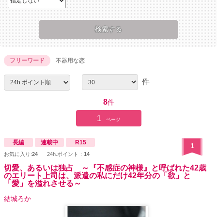
フリーワード
不器用な恋
件
8
件
1
ページ
長編
連載中
R15
1
お気に入り:
24
24h.ポイント：
14
切愛、あるいは独占 ～『不感症の神様』と呼ばれた42歳
のエリート上司は、派遣の私にだけ42年分の「欲」と
「愛」を溢れさせる～
結城ろか