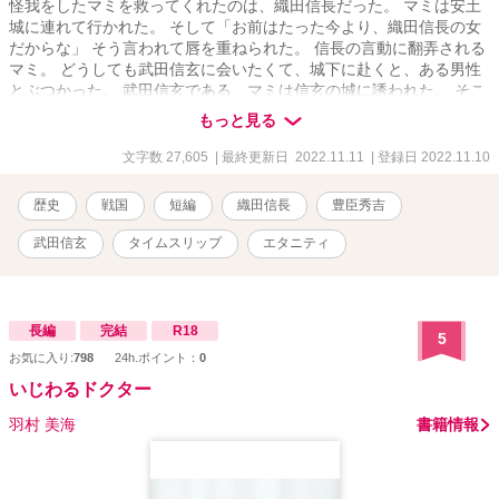
怪我をしたマミを救ってくれたのは、織田信長だった。 マミは安土
城に連れて行かれた。 そして「お前はたった今より、織田信長の女
だからな」 そう言われて唇を重ねられた。 信長の言動に翻弄される
マミ。 どうしても武田信玄に会いたくて、城下に赴くと、ある男性
とぶつかった。 武田信玄である、マミは信玄の城に誘われた。 そこ
へなぜか信長が現れる「帰るぞ」そう言われて戸惑うマミ。 果たし
もっと見る
て信長とマミの恋の行方はどうなるのか。
文字数 27,605
| 最終更新日 2022.11.11
| 登録日 2022.11.10
歴史
戦国
短編
織田信長
豊臣秀吉
武田信玄
タイムスリップ
エタニティ
長編
完結
R18
5
お気に入り:
798
24h.ポイント：
0
いじわるドクター
羽村 美海
書籍情報